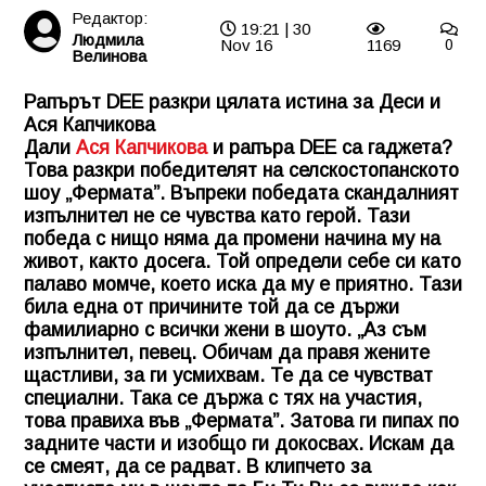
Редактор:
19:21 | 30
Людмила
Nov 16
1169
0
Велинова
Рапърът DEE разкри цялата истина за Деси и
Ася Капчикова
Дали
Ася Капчикова
и рапъра DEE са гаджета?
Това разкри победителят на селскостопанското
шоу „Фермата”. Въпреки победата скандалният
изпълнител не се чувства като герой. Тази
победа с нищо няма да промени начина му на
живот, както досега. Той определи себе си като
палаво момче, което иска да му е приятно. Тази
била една от причините той да се държи
фамилиарно с всички жени в шоуто. „Аз съм
изпълнител, певец. Обичам да правя жените
щастливи, за ги усмихвам. Те да се чувстват
специални. Така се държа с тях на участия,
това правиха във „Фермата”. Затова ги пипах по
задните части и изобщо ги докосвах. Искам да
се смеят, да се радват. В клипчето за