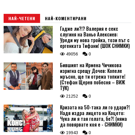
НАЙ-ЧЕТЕНИ
НАЙ-КОМЕНТИРАНИ
Гадже ли?!? Валерия е секс
слугиня на Ваньо Алексиев:
Уреди му нова тройка, този път с
ергенката Тифани! (ШОК СНИМКИ)
49056
0
Бившият на Ирмена Чичикова
изригна срещу Дочев: Копеле
мръсно, ще ти отрежа топките!
(Стефан Щерев побесня – ВИЖ
ТУК)
21252
0
Кризата на 50-така ли го удари?!
Надя издра лицето на Коцето:
Чука ли я тая голата, бе?! (няма
да повярвате коя е - СНИМКИ)
19943
0