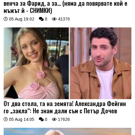
венча за Фарид, а за... (няма да повярвате кой е
мъжът й - СНИМКИ)
05 Aug 19:02
0
41370
От два стола, та на земята! Александра Фейгин
го „закла“: Не знам дали съм с Петър Дочев
05 Aug 14:05
0
17626