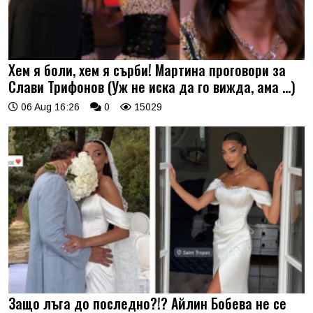
Хем я боли, хем я сърби! Мартина проговори за
Слави Трифонов (Уж не иска да го вижда, ама …)
06 Aug 16:26
0
15029
Защо лъга до последно?!? Айлин Бобева не се