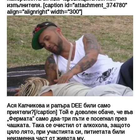
изпълнителя. [caption id="attachment_374780"
align="alignright" width="300"]
Ася Капчикова и рапъра DEE били само
приятели?[/caption] Той е доволен обаче, че във
„Фермата” само два-три пъти е посегнал през
чашката. Така се очистил от алкохола, защото
цяло лято, при участията си, питиетата били
неизменна част от живота му.