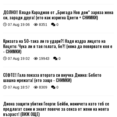
ДОЛНО!! Владо Караджов от „Бригада Нов дом“ заряза жена
си, заради друга! (ето как изригна Цвети + СНИМКИ)
07 Aug 19:06
8351
0
Кризата на 50-така ли го удари?! Надя издра лицето на
Коцето: Чука ли я тая голата, бе?! (няма да повярвате коя е
- СНИМКИ)
07 Aug 19:02
19943
0
СЕФТЕ!! Гала показа втората си внучка Джина: Бебето
шашна мрежата! (ето защо - СНИМКИ)
07 Aug 18:57
8309
0
Диона защити убития Георги: Бейби, момичета като теб се
предлагат сами и знаят повече за секса от жени на моята
възраст! (ВИЖ ОЩЕ)