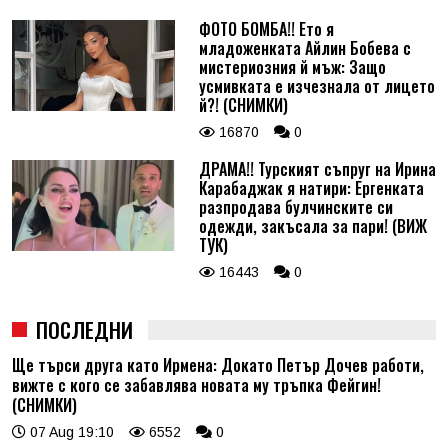
ФОТО БОМБА!! Ето я
младоженката Айлин Бобева с
мистериозния й мъж: Защо
усмивката е изчезнала от лицето
й?! (СНИМКИ)
16870
0
ДРАМА!! Турският съпруг на Ирина
Карабаджак я натири: Ергенката
разпродава булчинските си
одежди, закъсала за пари! (ВИЖ
ТУК)
16443
0
ПОСЛЕДНИ
Ще търси друга като Ирмена: Докато Петър Дочев работи,
вижте с кого се забавлява новата му тръпка Фейгин!
(СНИМКИ)
07 Aug 19:10
6552
0