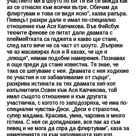
участието ми в шоуто по Би Ти Ви се вижда как
аз се отнасях към всички вътре. Обичам да
флиртувам и това се видя ясно”, казва рапъра.
Певецът разкри дали е имал по-специално
отношение към
Ася Капчикова
. Във Фейсбук
техните фенове се питат дали двамата с
плеймейтката са гаджета и какво ще стане,
след като вече не са част от шоуто. „Въпреки
че аз масажирах Ася и й казах, че ще я
„плющя”, нямам подобни намерения. Познавах
я още преди да стане известна. Тя знае, че
така се шегуваме с нея. Двамата с нея ходихме
по участия и се забавлявахме от сърце”,
разкрива истината за тях двамата хип-хоп
изпълнителя.Освен към Ася Капчикова, той
имал същото отношение и към другата
участничка, с когото го заподозряха, че има по-
специални чувства-Деси. „Деси е страхотна,
супер мадама. Красива, умна, чаровна и много
готина. С нея си допаднахме, все пак аз съм
певец и не мога да спра да флиртувам”, каза за
намеренията си към чаровницата хип-хоп