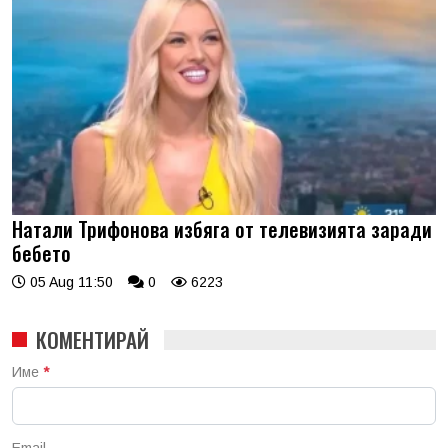
Натали Трифонова избяга от телевизията заради
бебето
05 Aug 11:50
0
6223
КОМЕНТИРАЙ
Име
*
Email