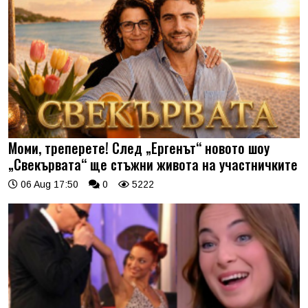
Моми, треперете! След „Ергенът“ новото шоу
„Свекървата“ ще стъжни живота на участничките
06 Aug 17:50
0
5222