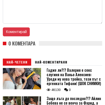
0 КОМЕНТАРА
НАЙ-ЧЕТЕНИ
НАЙ-КОМЕНТИРАНИ
Гадже ли?!? Валерия е секс
слугиня на Ваньо Алексиев:
Уреди му нова тройка, този път с
ергенката Тифани! (ШОК СНИМКИ)
46130
0
Защо лъга до последно?!? Айлин
Бобева не се венча за Фарид, а