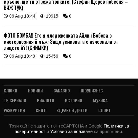
мръсно, ще ти отрежа топките! (Стефан Щерев побесня –
ВИЖ ТУК)
06 Aug 18:44
19915
0
ФОТО БОМБА!! Ето я младоженката Айлин Бобева с
мистериозния й мъж: Защо усмивката е изчезнала от
лицето й?! (СНИМКИ)
06 Aug 18:40
15456
0
КЛЮКИ
НОВИНИ
ЗАБАВНО
ШОУБИЗНЕС
ТВ СЕРИАЛИ
РИАЛИТИ
ИСТОРИЯ
МУЗИКА
РАЗКРИТИЯ
СВЯТ
ЗДРАВЕ И ДИЕТИ
СПОРТ
Този сайт е защитен от reCAPTCHA и Google
Политика за
поверителност
и
Условия за ползване
са приложени.