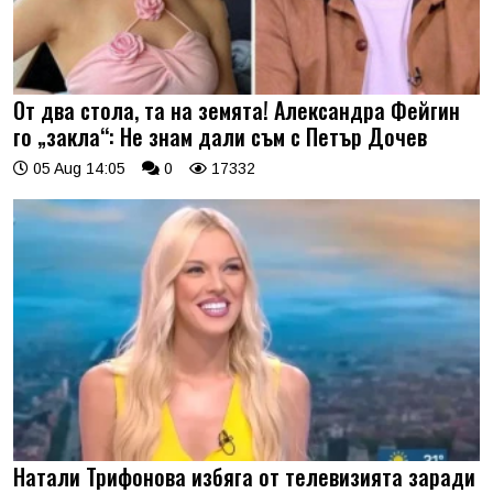
От два стола, та на земята! Александра Фейгин
го „закла“: Не знам дали съм с Петър Дочев
05 Aug 14:05
0
17332
Натали Трифонова избяга от телевизията заради