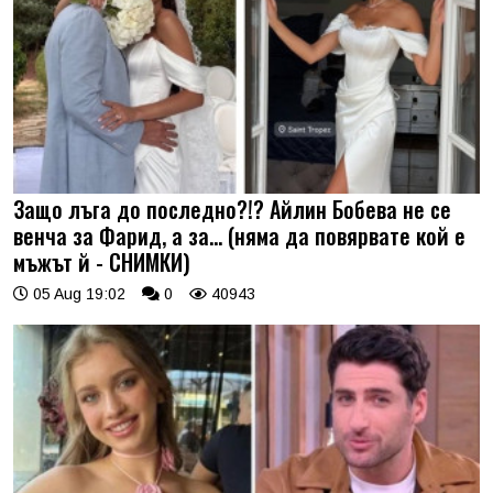
Защо лъга до последно?!? Айлин Бобева не се
венча за Фарид, а за... (няма да повярвате кой е
мъжът й - СНИМКИ)
05 Aug 19:02
0
40943