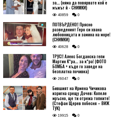
за... (няма да повярвате кой е
мъжът й - СНИМКИ)
40859
0
ПОТВЪРДЕНО!! Прясно
разведеният Геро си хвана
любовницата и замина на море!
(СНИМКИ)
40628
0
ТРУС!! Алекс Богданска гепи
Мартин К*ра... за к*ра! (ФОТО
БОМБА + къде го заведе на
безплатна почивка)
26047
0
Бившият на Ирмена Чичикова
изригна срещу Дочев: Копеле
мръсно, ще ти отрежа топките!
(Стефан Щерев побесня – ВИЖ
ТУК)
19915
0