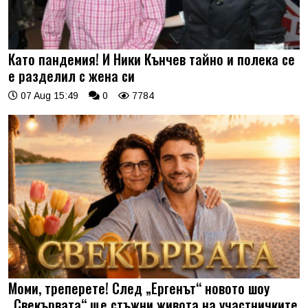
Като пандемия! И Ники Кънчев тайно и полека се
е разделил с жена си
07 Aug 15:49
0
7784
Моми, треперете! След „Ергенът“ новото шоу
„Свекървата“ ще стъжни живота на участничките