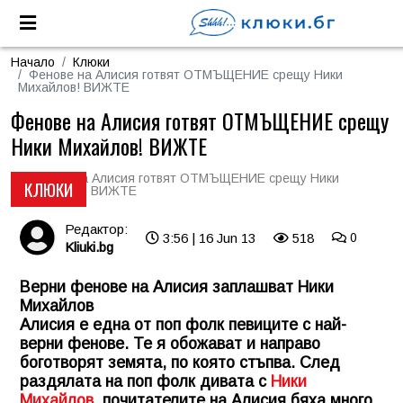
Начало
Клюки
Фенове на Алисия готвят ОТМЪЩЕНИЕ срещу Ники
Михайлов! ВИЖТЕ
Фенове на Алисия готвят ОТМЪЩЕНИЕ срещу
Ники Михайлов! ВИЖТЕ
КЛЮКИ
Редактор:
3:56 | 16 Jun 13
518
0
Kliuki.bg
Верни фенове на Алисия заплашват Ники
Михайлов
Алисия е една от поп фолк певиците с най-
верни фенове. Те я обожават и направо
боготворят земята, по която стъпва. След
раздялата на поп фолк дивата с
Ники
Михайлов
, почитателите на Алисия бяха много