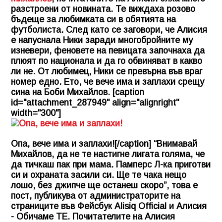
разстроени от новината. Те виждаха розово
бъдеще за любимката си в обятията на
футболиста. След като се заговори, че Алисия
е напуснала Ники заради многобройните му
изневери, феновете на певицата започнаха да
плюят по национала и да го обвиняват в какво
ли не. От любимец, Ники се превърна във враг
номер едно. Ето, че вече има и заплахи срещу
сина на Боби Михайлов. [caption
id="attachment_287949" align="alignright"
width="300"]
Опа, вече има и заплахи![/caption] “Внимавай
Михайлов, да не те настигне лигата голяма, че
да тичкаш пак при мама. Памперс Л-ка приготви
си и охраната засили си. Ще те чака нещо
лошо, без джипче ще останеш скоро”, това е
пост, публикува от администраторите на
страниците във Фейсбук Alisiq Official и Алисия
- Обичаме ТЕ. Почитателите на Алисия