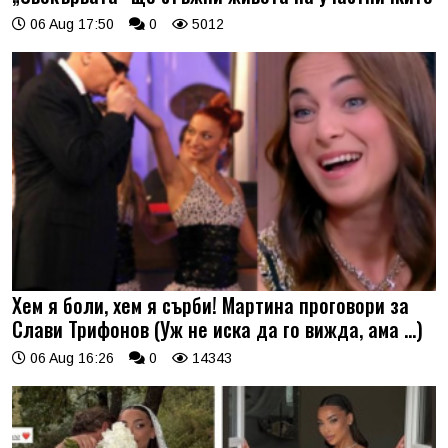
06 Aug 17:50
0
5012
Хем я боли, хем я сърби! Мартина проговори за
Слави Трифонов (Уж не иска да го вижда, ама …)
06 Aug 16:26
0
14343