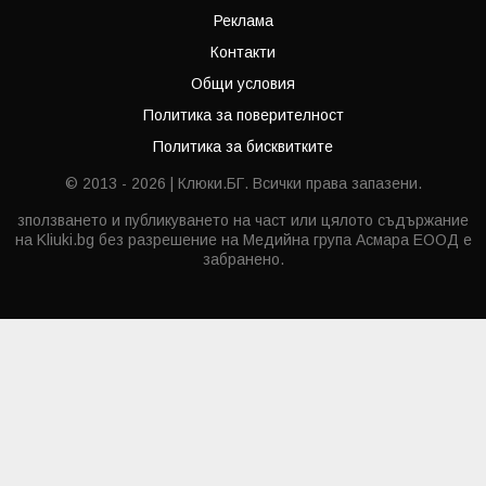
Реклама
Контакти
Общи условия
Политика за поверителност
Политика за бисквитките
© 2013 - 2026 | Клюки.БГ. Всички права запазени.
зползването и публикуването на част или цялото съдържание
на Kliuki.bg без разрешение на Медийна група Асмара ЕООД е
забранено.