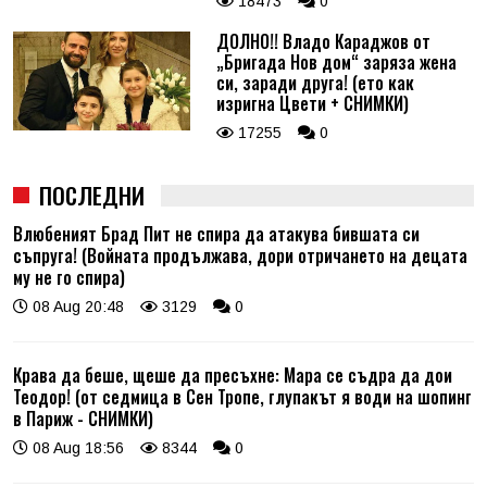
18473
0
ДОЛНО!! Владо Караджов от
„Бригада Нов дом“ заряза жена
си, заради друга! (ето как
изригна Цвети + СНИМКИ)
17255
0
ПОСЛЕДНИ
Влюбеният Брад Пит не спира да атакува бившата си
съпруга! (Войната продължава, дори отричането на децата
му не го спира)
08 Aug 20:48
3129
0
Крава да беше, щеше да пресъхне: Мара се съдра да дои
Теодор! (от седмица в Сен Тропе, глупакът я води на шопинг
в Париж - СНИМКИ)
08 Aug 18:56
8344
0