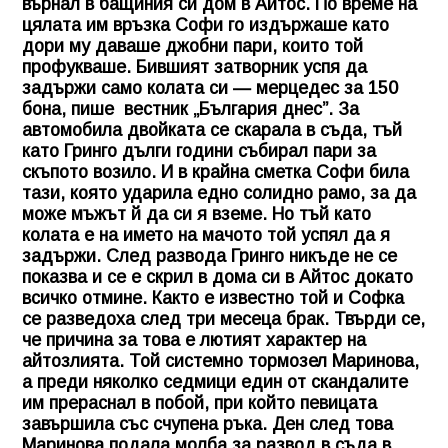
върнал в бащиния си дом в Айтос. По време на
цялата им връзка Софи го издържаше като
дори му даваше джобни пари, които той
профукваше. Бившият затворник успя да
задържи само колата си — мерцедес за 150
бона, пише вестник „България днес”. За
автомобила двойката се скарала в съда, тъй
като Гринго дълги години събирал пари за
скъпото возило. И в крайна сметка Софи била
тази, която ударила едно солидно рамо, за да
може мъжът й да си я вземе. Но тъй като
колата е на името на мачото той успял да я
задържи. След развода Гринго никъде не се
показва и се е скрил в дома си в Айтос докато
всичко отмине. Както е известно той и Софка
се разведоха след три месеца брак. Твърди се,
че причина за това е лютият характер на
айтозлията. Той системно тормозел Маринова,
а преди няколко седмици един от скандалите
им прераснал в побой, при който певицата
завършила със счупена ръка. Ден след това
Маринова подала молба за развод в съда в