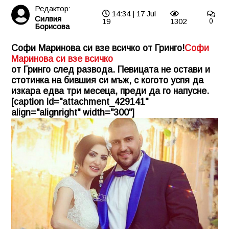
Редактор:
14:34 | 17 Jul
Силвия
19
1302
0
Борисова
Софи Маринова си взе всичко от Гринго!
Софи
Маринова си взе всичко
от Гринго след развода. Певицата не остави и
стотинка на бившия си мъж, с когото успя да
изкара едва три месеца, преди да го напусне.
[caption id="attachment_429141"
align="alignright" width="300"]