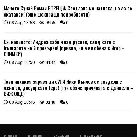
Мачото Сунай Ремзи ВТРЕЩИ: Светлана ме натиска, но аз се
скатавам! (още шокиращи подробности)
08 Aug 18:53
9555
0
Ох, какиното: Андреа заби млад руснак, след като с
българите не й провървя! (призна, че е влюбена в Игор -
СНИМКИ)
08 Aug 18:50
4137
0
Това някаква зараза ли е?! И Ники Кънчев се раздели с
жена си, досущ като Геро! (тук обаче причината е Даниела –
ВИЖ ОЩЕ)
08 Aug 18:46
8148
0
КЛЮКИ
НОВИНИ
ЗАБАВНО
ШОУБИЗНЕС