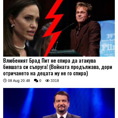
Влюбеният Брад Пит не спира да атакува
бившата си съпруга! (Войната продължава, дори
отричането на децата му не го спира)
08 Aug 20:48
0
3318