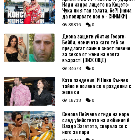
Надя издра лицето на Коцето:
Чука ли я тая голата, бе?! (няма
да повярвате коя е - СНИМКИ)
39816
0
Диона защити убития Георги:
Бейби, момичета като теб се
предлагат сами и знаят повече
за секса от жени на моята
възраст! (ВИЖ ОЩЕ)
34678
0
Като пандемия! И Ники Кънчев
тайно и полека се е разделил с
жена си
18718
0
Симона Пейчева отиде на море
след убийството на любимия й
Владо Загатото, скарала се с
него за пари