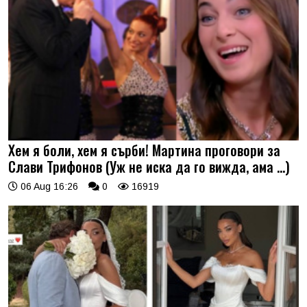
Хем я боли, хем я сърби! Мартина проговори за
Слави Трифонов (Уж не иска да го вижда, ама …)
06 Aug 16:26
0
16919