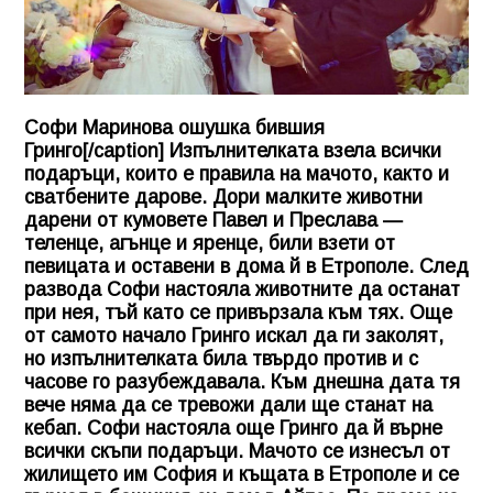
Софи Маринова ошушка бившия
Гринго[/caption] Изпълнителката взела всички
подаръци, които е правила на мачото, както и
сватбените дарове. Дори малките животни
дарени от кумовете Павел и Преслава —
теленце, агънце и яренце, били взети от
певицата и оставени в дома й в Етрополе. След
развода Софи настояла животните да останат
при нея, тъй като се привързала към тях. Още
от самото начало Гринго искал да ги заколят,
но изпълнителката била твърдо против и с
часове го разубеждавала. Към днешна дата тя
вече няма да се тревожи дали ще станат на
кебап. Софи настояла още Гринго да й върне
всички скъпи подаръци. Мачото се изнесъл от
жилището им София и къщата в Етрополе и се