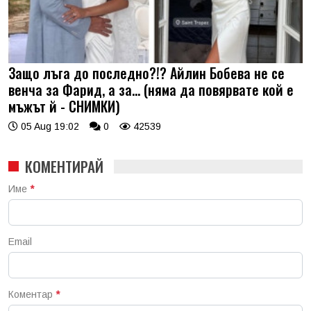
Защо лъга до последно?!? Айлин Бобева не се
венча за Фарид, а за... (няма да повярвате кой е
мъжът й - СНИМКИ)
05 Aug 19:02
0
42539
КОМЕНТИРАЙ
Име
*
Email
Коментар
*