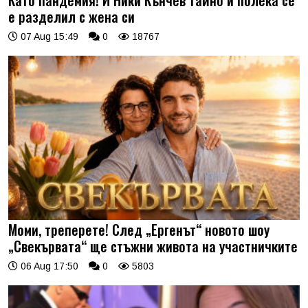
Като пандемия! И Ники Кънчев тайно и полека се
е разделил с жена си
07 Aug 15:49
0
18767
Моми, треперете! След „Ергенът“ новото шоу
„Свекървата“ ще стъжни живота на участничките
06 Aug 17:50
0
5803