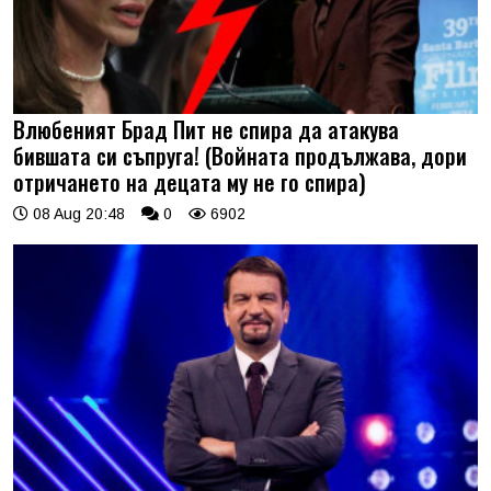
Влюбеният Брад Пит не спира да атакува
бившата си съпруга! (Войната продължава, дори
отричането на децата му не го спира)
08 Aug 20:48
0
6902