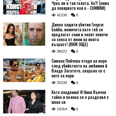
Чука ли я тая голата, бе?! (няма
да повярвате коя е - СНИМКИ)
41230
0
Диона защити убития Георги:
Бейби, момичета като теб се
предлагат сами и знаят повече
за секса от жени на моята
възраст! (ВИЖ ОЩЕ)
36022
0
Симона Пейчева отиде на море
след убийството на любимия й
Владо Загатото, скарала се с
него за пари
20230
0
Като пандемия! И Ники Кънчев
тайно и полека се е разделил с
жена си
19264
0