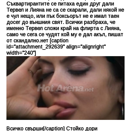
Съквартирантите се питаха един друг дали
Тервел и Лияна не са се скарали, дали някой не
е чул нещо, или пък боксьорът не е имал таен
досег до външния свят. Всички разбраха, че
именно Тервел сложи край на флирта с Лияна,
само че сега се чудят кой му е дал акъл, пишат
от скандално.нет [caption
id="attachment_292639" align="alignright"
width="240"]
Всичко свърши[/caption] Стойко дори