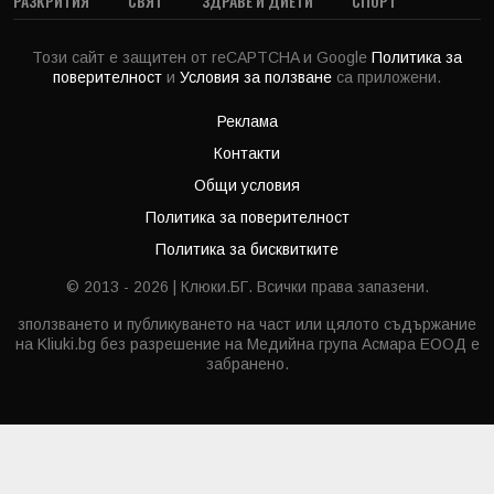
РАЗКРИТИЯ
СВЯТ
ЗДРАВЕ И ДИЕТИ
СПОРТ
Този сайт е защитен от reCAPTCHA и Google
Политика за
поверителност
и
Условия за ползване
са приложени.
Реклама
Контакти
Общи условия
Политика за поверителност
Политика за бисквитките
© 2013 - 2026 | Клюки.БГ. Всички права запазени.
зползването и публикуването на част или цялото съдържание
на Kliuki.bg без разрешение на Медийна група Асмара ЕООД е
забранено.