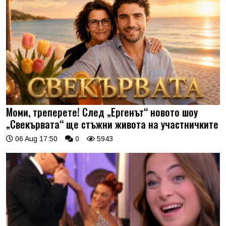
Моми, треперете! След „Ергенът“ новото шоу
„Свекървата“ ще стъжни живота на участничките
06 Aug 17:50
0
5943