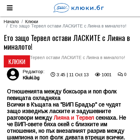
Начало
Клюки
Ето защо Тервел остави ЛАСКИТЕ с Лияна в миналото!
Ето защо Тервел остави ЛАСКИТЕ с Лияна в
миналото!
КЛЮКИ
Редактор:
3:45 | 11 Oct 13
1001
0
Kliuki.bg
Отношенията между боксьора и поп фолк
певицата охладняха
Всички в Къщата на "ВИП Брадър" се чудят
защо изведнъж ласките и задушевните
разговори между
Лияна и Тервел
секнаха. Не
че ВИП-овете бяха окей с близките им
отношения, но пък внезапният разрив между
шампиона и поп фолк дивата втрещи всички.