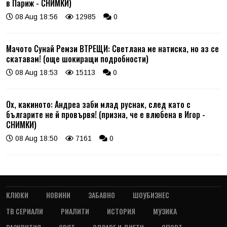
в Париж - СНИМКИ)
08 Aug 18:56
12985
0
Мачото Сунай Ремзи ВТРЕЩИ: Светлана ме натиска, но аз се
скатавам! (още шокиращи подробности)
08 Aug 18:53
15113
0
Ох, какиното: Андреа заби млад руснак, след като с
българите не й провървя! (призна, че е влюбена в Игор -
СНИМКИ)
08 Aug 18:50
7161
0
КЛЮКИ
НОВИНИ
ЗАБАВНО
ШОУБИЗНЕС
ТВ СЕРИАЛИ
РИАЛИТИ
ИСТОРИЯ
МУЗИКА