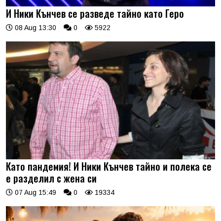
И Ники Кънчев се разведе тайно като Геро
08 Aug 13:30
0
5922
Като пандемия! И Ники Кънчев тайно и полека се
е разделил с жена си
07 Aug 15:49
0
19334