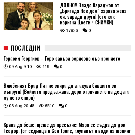
ДОЛНО!! Владо Караджов от
„Бригада Нов дом“ заряза жена
си, заради друга! (ето как
изригна Цвети + СНИМКИ)
17836
0
ПОСЛЕДНИ
Герасим Георгиев – Геро закъса сериозно със зрението
09 Aug 9:10
119
0
Влюбеният Брад Пит не спира да атакува бившата си
съпруга! (Войната продължава, дори отричането на децата
му не го спира)
08 Aug 20:48
6510
0
Крава да беше, щеше да пресъхне: Мара се съдра да дои
Теодор! (от седмица в Сен Тропе, глупакът я води на шопинг