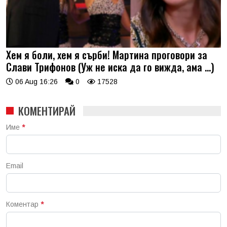
Хем я боли, хем я сърби! Мартина проговори за
Слави Трифонов (Уж не иска да го вижда, ама …)
06 Aug 16:26
0
17528
КОМЕНТИРАЙ
Име
*
Email
Коментар
*