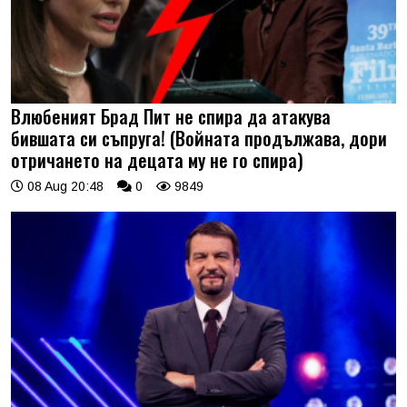
Влюбеният Брад Пит не спира да атакува
бившата си съпруга! (Войната продължава, дори
отричането на децата му не го спира)
08 Aug 20:48
0
9849