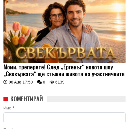
Моми, треперете! След „Ергенът“ новото шоу
„Свекървата“ ще стъжни живота на участничките
06 Aug 17:50
0
6139
КОМЕНТИРАЙ
Име
*