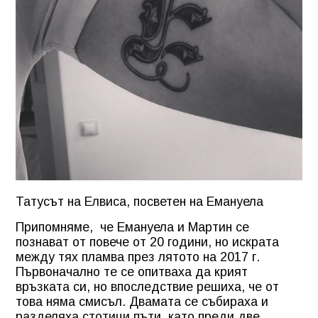
Татусът на Елвиса, посветен на Емануела
Припомняме, че Емануела и Мартин се
познават от повече от 20 години, но искрата
между тях пламва през лятото на 2017 г.
Първоначално те се опитваха да крият
връзката си, но впоследствие решиха, че от
това няма смисъл. Двамата се събираха и
разделяха стотици пъти, като преди две