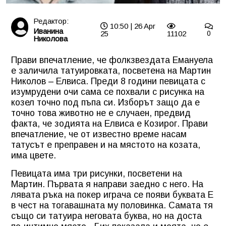
Редактор:
10:50 | 26 Apr
Иванина
25
11102
0
Николова
Прави впечатление, че фолкзвездата Емануела
е заличила татуировката, посветена на Мартин
Николов – Елвиса. Преди 8 години певицата с
изумрудени очи сама се похвали с рисунка на
козел точно под пъпа си. Изборът защо да е
точно това животно не е случаен, предвид
факта, че зодията на Елвиса е Козирог. Прави
впечатление, че от известно време насам
татусът е преправен и на мястото на козата,
има цвете.
Певицата има три рисунки, посветени на
Мартин. Първата я направи заедно с него. На
лявата ръка на покер играча се появи буквата Е
в чест на тогавашната му половинка. Самата тя
също си татуира неговата буква, но на доста