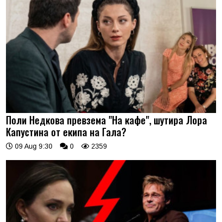
Поли Недкова превзема "На кафе", шутира Лора
Капустина от екипа на Гала?
09 Aug 9:30
0
2359