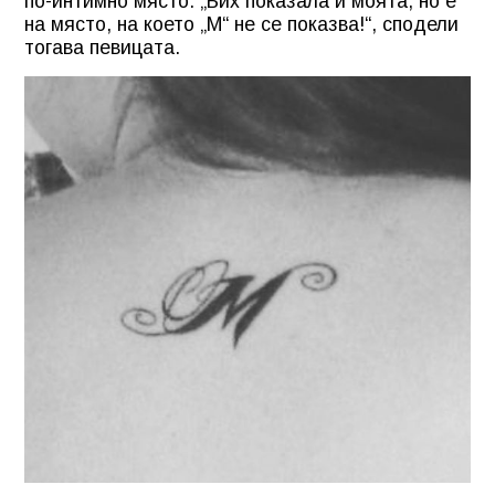
по-интимно място. „Бих показала и моята, но е
на място, на което „М“ не се показва!“, сподели
тогава певицата.