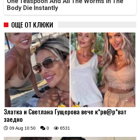
One Teaspoon And All The Worms In The
Body Die Instantly
ОЩЕ ОТ КЛЮКИ
Златка и Светлана Гущерова вече к*рв@р*ват
заедно
09 Aug 10:50
0
6531