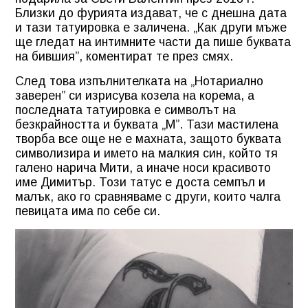
Близки до фурията издават, че с днешна дата
и тази татуировка е заличена. „Как други мъже
ще гледат на интимните части да пише буквата
на бившия”, коментират те през смях.
След това изпълнителката на „Нотариално
заверен” си изрисува козела на корема, а
последната татуировка е символът на
безкрайността и буквата „М”. Тази мастилена
творба все още не е махната, защото буквата
символизира и името на малкия син, който тя
галено нарича Мити, а иначе носи красивото
име Димитър. Този татус е доста семпъл и
малък, ако го сравняваме с други, които чалга
певицата има по себе си.