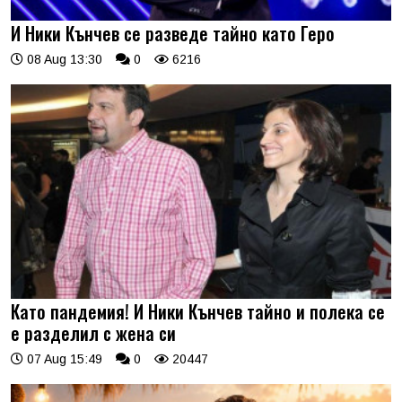
И Ники Кънчев се разведе тайно като Геро
08 Aug 13:30
0
6216
Като пандемия! И Ники Кънчев тайно и полека се
е разделил с жена си
07 Aug 15:49
0
20447