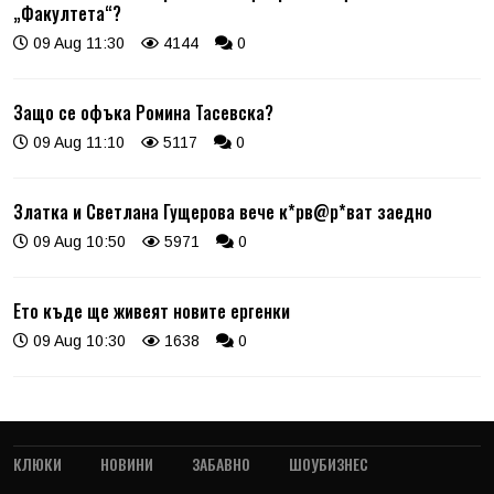
„Факултета“?
09 Aug 11:30
4144
0
Защо се офъка Ромина Тасевска?
09 Aug 11:10
5117
0
Златка и Светлана Гущерова вече к*рв@р*ват заедно
09 Aug 10:50
5971
0
Ето къде ще живеят новите ергенки
09 Aug 10:30
1638
0
КЛЮКИ
НОВИНИ
ЗАБАВНО
ШОУБИЗНЕС