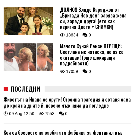
ДОЛНО!! Владо Караджов от
„Бригада Нов дом“ заряза жена
си, заради друга! (ето как
изригна Цвети + СНИМКИ)
18634
0
Мачото Сунай Ремзи ВТРЕЩИ:
Светлана ме натиска, но аз се
скатавам! (още шокиращи
подробности)
17059
0
ПОСЛЕДНИ
Животът на Ивана се срути! Огромна трагедия я оставя сама
до края на дните й, повече мъж няма да погледне
09 Aug 12:50
7553
0
Кои са босовете на разбитата фабрика за фентанил във