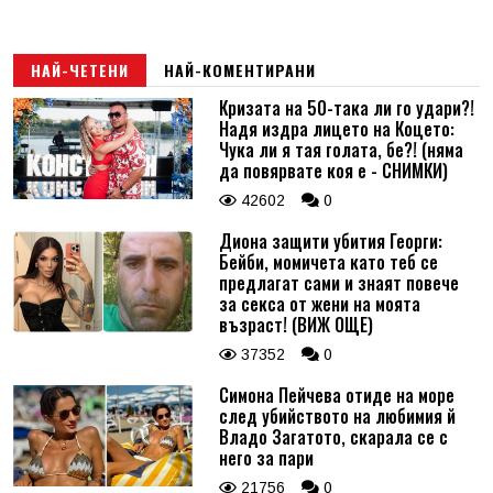
НАЙ-ЧЕТЕНИ
НАЙ-КОМЕНТИРАНИ
Кризата на 50-така ли го удари?!
Надя издра лицето на Коцето:
Чука ли я тая голата, бе?! (няма
да повярвате коя е - СНИМКИ)
42602
0
Диона защити убития Георги:
Бейби, момичета като теб се
предлагат сами и знаят повече
за секса от жени на моята
възраст! (ВИЖ ОЩЕ)
37352
0
Симона Пейчева отиде на море
след убийството на любимия й
Владо Загатото, скарала се с
него за пари
21756
0