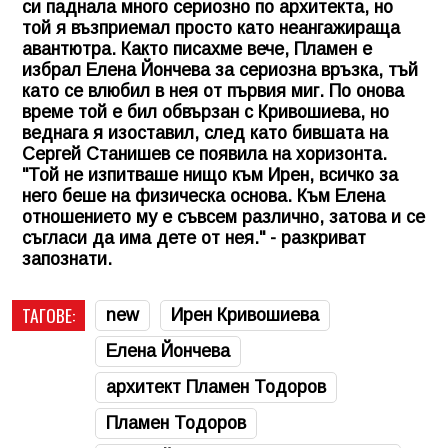
си паднала много сериозно по архитекта, но
той я възприемал просто като неангажираща
авантютра. Както писахме вече, Пламен е
избрал Елена Йончева за сериозна връзка, тъй
като се влюбил в нея от първия миг. По онова
време той е бил обвързан с Кривошиева, но
веднага я изоставил, след като бившата на
Сергей Станишев се появила на хоризонта.
"Той не изпитваше нищо към Ирен, всичко за
него беше на физическа основа. Към Елена
отношението му е съвсем различно, затова и се
съгласи да има дете от нея." - разкриват
запознати.
ТАГОВЕ:
new
Ирен Кривошиева
Елена Йончева
архитект Пламен Тодоров
Пламен Тодоров