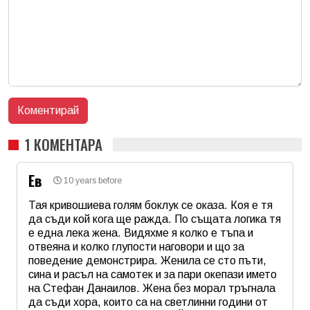
1 КОМЕНТАРА
Ев
10 years before
Тая кривошиева голям боклук се оказа. Коя е тя
да съди кой кога ще ражда. По същата логика тя
е една лека жена. Видяхме я колко е тъпа и
отвеяна и колко глупости наговори и що за
поведение демонстрира. Женила се сто пъти,
сина и расъл на самотек и за пари окепази името
на Стефан Данаилов. Жена без морал тръгнала
да съди хора, които са на светлинни години от