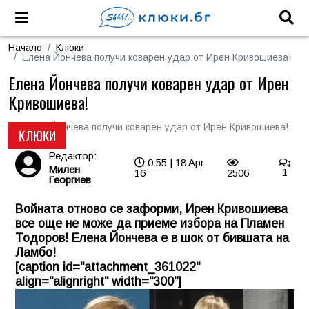
Начало
Клюки
Елена Йончева получи коварен удар от Ирен Кривошиева!
Елена Йончева получи коварен удар от Ирен
Кривошиева!
КЛЮКИ
Редактор:
0:55 | 18 Apr
Милен
16
2506
1
Георгиев
Войната отново се заформи, Ирен Кривошиева
все още не може да приеме избора на Пламен
Тодоров! Елена Йончева е в шок от бившата на
Ламбо!
[caption id="attachment_361022"
align="alignright" width="300"]