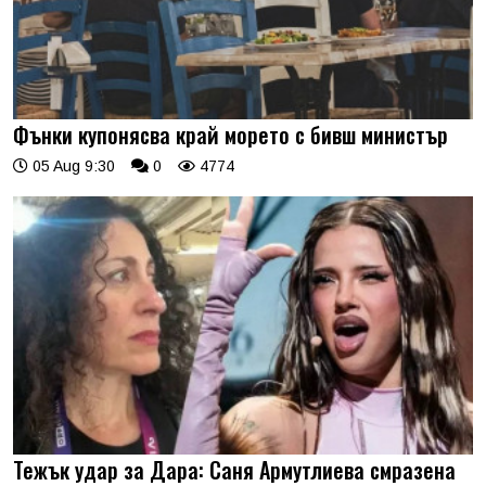
Фънки купонясва край морето с бивш министър
05 Aug 9:30
0
4774
Тежък удар за Дара: Саня Армутлиева смразена