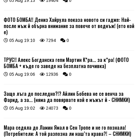
05 Aug 19:13
19404
0
ФОТО БОМБА!! Дениз Хайрула показа новото си гадже: Най-
после мъж й обърна внимание за повече от веднъж! (ето кой
е)
05 Aug 19:10
7294
0
ТРУС!! Алекс Богданска гепи Мартин К*ра... за к*ра! (ФОТО
БОМБА + къде го заведе на безплатна почивка)
05 Aug 19:06
12936
0
Защо лъга до последно?!? Айлин Бобева не се венча за
Фарид, а за... (няма да повярвате кой е мъжът й - СНИМКИ)
05 Aug 19:02
24073
0
Мара седяла до Ламин Ямал в Сен Тропе и не го познала!
(Потребители: А той разпозна ли наш’та крава?! – СНИМКИ)