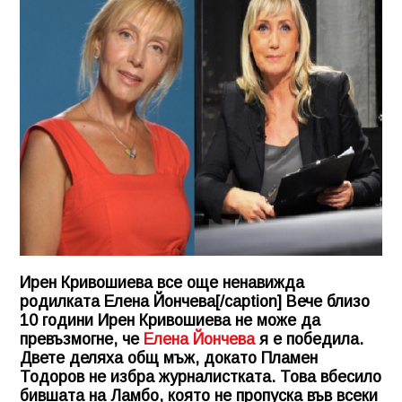
Ирен Кривошиева все още ненавижда
родилката Елена Йончева[/caption] Вече близо
10 години Ирен Кривошиева не може да
превъзмогне, че
Елена Йончева
я е победила.
Двете деляха общ мъж, докато Пламен
Тодоров не избра журналистката. Това вбесило
бившата на Ламбо, която не пропуска във всеки