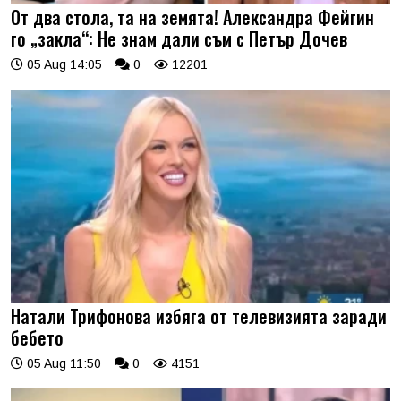
От два стола, та на земята! Александра Фейгин
го „закла“: Не знам дали съм с Петър Дочев
05 Aug 14:05
0
12201
Натали Трифонова избяга от телевизията заради
бебето
05 Aug 11:50
0
4151