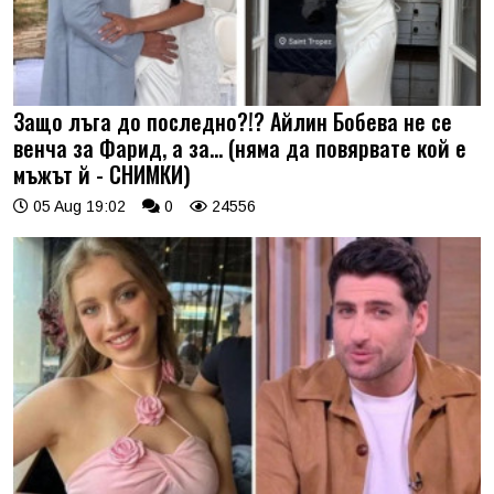
Защо лъга до последно?!? Айлин Бобева не се
венча за Фарид, а за... (няма да повярвате кой е
мъжът й - СНИМКИ)
05 Aug 19:02
0
24556