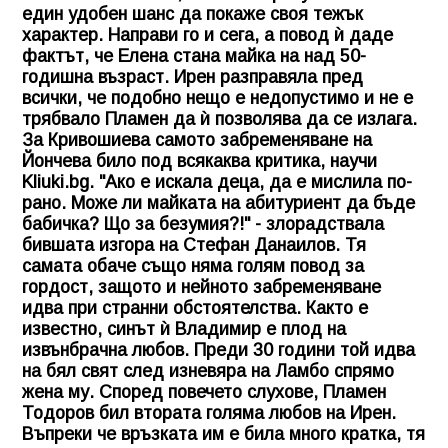
един удобен шанс да покаже своя тежък
характер. Направи го и сега, а повод ѝ даде
фактът, че Елена стана майка на над 50-
годишна възраст. Ирен разправяла пред
всички, че подобно нещо е недопустимо и не е
трябвало Пламен да ѝ позволява да се излага.
За Кривошиева самото забременяване на
Йончева било под всякаква критика, научи
Kliuki.bg
. "Ако е искала деца, да е мислила по-
рано. Може ли майката на абитуриент да бъде
бабичка? Що за безумия?!" - злорадствала
бившата изгора на Стефан Данаилов. Тя
самата обаче също няма голям повод за
гордост, защото и нейното забременяване
идва при странни обстоятелства. Както е
известно, синът ѝ Владимир е плод на
извънбрачна любов. Преди 30 години той идва
на бял свят след изневяра на Ламбо спрямо
жена му. Според повечето слухове, Пламен
Тодоров бил втората голяма любов на Ирен.
Въпреки че връзката им е била много кратка, тя