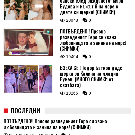
бански след раждането: Мари
Будева и мъжът й на море с
двете си щерки! (СНИМКИ)
20048
0
ПОТВЪРДЕНО!! Прясно
разведеният Геро си хвана
любовницата и замина на море!
(СНИМКИ)
19404
0
ВЗЕХА СЕ!! Тодор Батков даде
щерка си Калина на младия
Румен! (МНОГО СНИМКИ от
сватбата)
13265
0
ПОСЛЕДНИ
ПОТВЪРДЕНО!! Прясно разведеният Геро си хвана
любовницата и замина на море! (СНИМКИ)