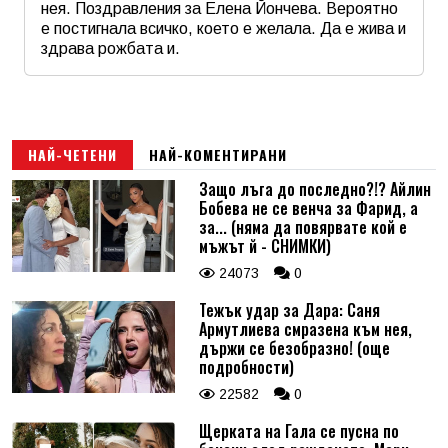
нея. Поздравления за Елена Йончева. Вероятно
е постигнала всичко, което е желала. Да е жива и
здрава рожбата и.
Име
*
Email
НАЙ-ЧЕТЕНИ
НАЙ-КОМЕНТИРАНИ
Защо лъга до последно?!? Айлин
Бобева не се венча за Фарид, а
Коментар
*
за... (няма да повярвате кой е
мъжът й - СНИМКИ)
24073
0
Тежък удар за Дара: Саня
Армутлиева смразена към нея,
държи се безобразно! (още
подробности)
22582
0
Щерката на Гала се пусна по