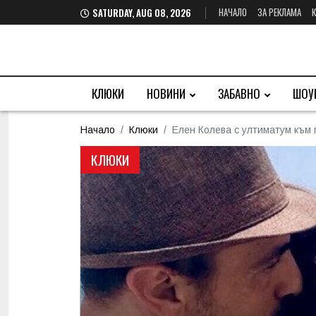
НАЧАЛО
ЗА РЕКЛАМА
SATURDAY, AUG 08, 2026
КЛЮКИ
НОВИНИ
ЗАБАВНО
ШОУ
Начало
Клюки
Елен Колева с ултиматум към 
КЛЮКИ