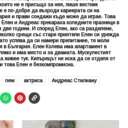
което не е присъщо за нея, пише вестник
е е по-добре да възроди кариерата си на
гария и прави сондажи къде може да играе. Това
. Елен и Андреас прекараха коледните празници в
 две години. И според Елен, ако са разделени,
яколко срещи със стари приятели Елен си урежда
ато успява да си намери препитание, тя моли
я в България. Елен Колева има апартамент в
лямо и има място и за двамата. Мускулестият
 живее тук. Кипърецът не иска да се отделя от
ки това Елен е безкомпромисна.
new
актриса
Андреас Стилиану