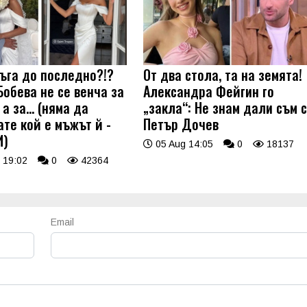
ъга до последно?!?
От два стола, та на земята!
Бобева не се венча за
Александра Фейгин го
а за... (няма да
„закла“: Не знам дали съм 
ате кой е мъжът й -
Петър Дочев
И)
05 Aug 14:05
0
18137
 19:02
0
42364
Email