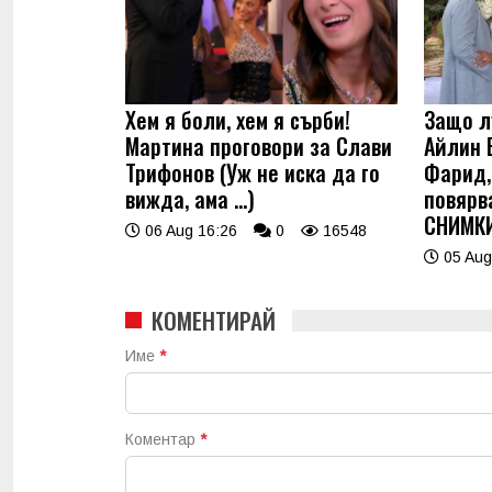
Хем я боли, хем я сърби!
Защо л
Мартина проговори за Слави
Айлин 
Трифонов (Уж не иска да го
Фарид, 
вижда, ама …)
повярв
СНИМК
06 Aug 16:26
0
16548
05 Aug
КОМЕНТИРАЙ
Име
*
Коментар
*