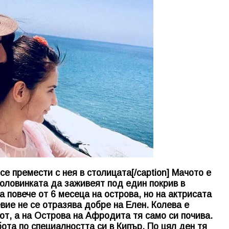
е премести с нея в столицата[/caption] Мачото е
половинката да заживеят под един покрив в
 повече от 6 месеца на острова, но на актрисата
вие не се отразява добре на Елен. Колева е
от, а на Острова на Афродита тя само си почива.
ота по специалността си в Кипър. По цял ден тя