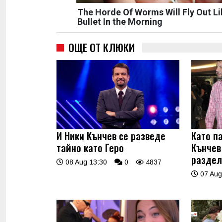
The Horde Of Worms Will Fly Out Li
Bullet In the Morning
ОЩЕ ОТ КЛЮКИ
И Ники Кънчев се разведе
Като п
тайно като Геро
Кънчев
раздел
08 Aug 13:30
0
4837
07 Aug