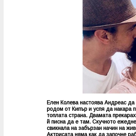
Елен Колева настоява Андреас да с
родом от Кипър и успя да накара 
топлата страна. Двамата прекараха
й писна да е там. Скучното ежедне
свикнала на забързан начин на жив
Актрисата няма как да започне раб