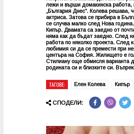
лежи и върши домакинска работа, 
„България Днес“. Колева решава, ч
актриса. Затова се прибира в Бъл
се случва малко след Нова година
Кипър. Двамата са заедно от почти
няма как да бъдат заедно. След н
работа по няколко проекта. След к
любимия си да се премести при не
центъра на София. Жилището е го
Стилиану още обмисля варианта да
родината си и близките си. Въпре
ТАГОВЕ:
Елен Колева
Кипър
СПОДЕЛИ: