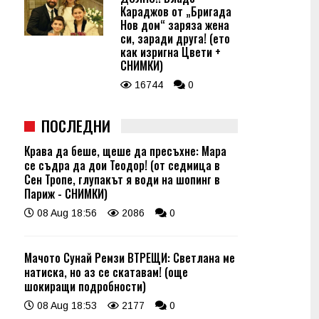
Караджов от „Бригада
Нов дом“ заряза жена
си, заради друга! (ето
как изригна Цвети +
СНИМКИ)
16744
0
ПОСЛЕДНИ
Крава да беше, щеше да пресъхне: Мара
се съдра да дои Теодор! (от седмица в
Сен Тропе, глупакът я води на шопинг в
Париж - СНИМКИ)
08 Aug 18:56
2086
0
Мачото Сунай Ремзи ВТРЕЩИ: Светлана ме
натиска, но аз се скатавам! (още
шокиращи подробности)
08 Aug 18:53
2177
0