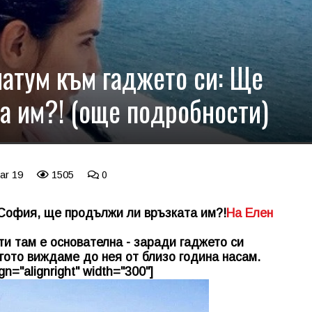
матум към гаджето си: Ще
а им?! (още подробности)
ar 19
1505
0
 София, ще продължи ли връзката им?!
На Елен
ти там е основателна - заради гаджето си
гото виждаме до нея от близо година насам.
n="alignright" width="300"]