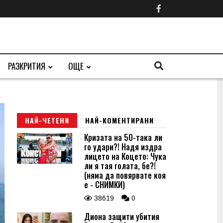
РАЗКРИТИЯ
ОЩЕ
НАЙ-ЧЕТЕНИ
НАЙ-КОМЕНТИРАНИ
Кризата на 50-така ли
го удари?! Надя издра
лицето на Коцето: Чука
ли я тая голата, бе?!
(няма да повярвате коя
е - СНИМКИ)
38619
0
Диона защити убития