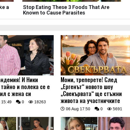
ke a
Stop Eating These 3 Foods That Are
Known to Cause Parasites
андемия! И Ники
Моми, треперете! След
 тайно и полека се е
„Ергенът“ новото шоу
ил с жена си
„Свекървата“ ще стъжни
живота на участничките
 15:49
0
18263
06 Aug 17:50
0
5691