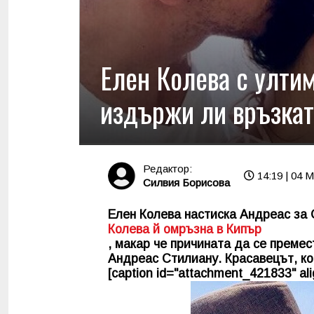
Елен Колева с улти
издържи ли връзкат
Редактор:
14:19 | 04 M
Силвия Борисова
Елен Колева настиска Андреас за
Колева й омръзна в Кипър
, макар че причината да се премес
Андреас Стилиану. Красавецът, ко
[caption id="attachment_421833" alig