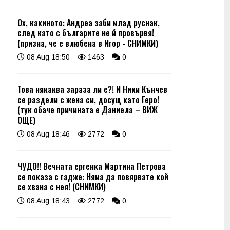
Ох, какиното: Андреа заби млад руснак,
след като с българите не й провървя!
(призна, че е влюбена в Игор - СНИМКИ)
08 Aug 18:50
1463
0
Това някаква зараза ли е?! И Ники Кънчев
се раздели с жена си, досущ като Геро!
(тук обаче причината е Даниела – ВИЖ
ОЩЕ)
08 Aug 18:46
2772
0
ЧУДО!! Вечната ергенка Мартина Петрова
се показа с гадже: Няма да повярвате кой
се хвана с нея! (СНИМКИ)
08 Aug 18:43
2772
0