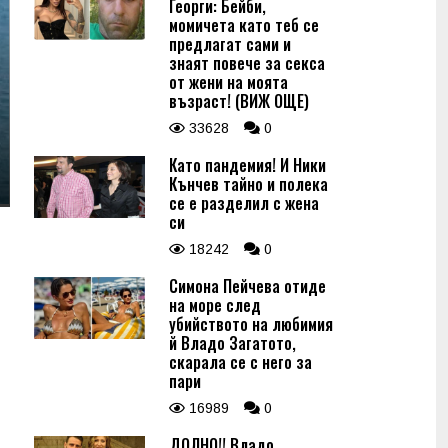
Георги: Бейби,
момичета като теб се
предлагат сами и
знаят повече за секса
от жени на моята
възраст! (ВИЖ ОЩЕ)
33628
0
Като пандемия! И Ники
Кънчев тайно и полека
се е разделил с жена
си
18242
0
Симона Пейчева отиде
на море след
убийството на любимия
й Владо Загатото,
скарала се с него за
пари
16989
0
ДОЛНО!! Владо