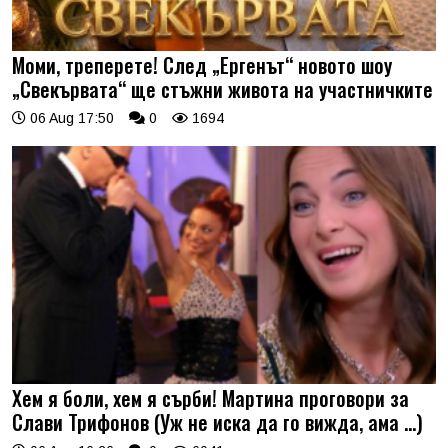
Моми, треперете! След „Ергенът“ новото шоу
„Свекървата“ ще стъжни живота на участничките
06 Aug 17:50
0
1694
Хем я боли, хем я сърби! Мартина проговори за
Слави Трифонов (Уж не иска да го вижда, ама …)