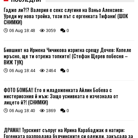
Гадже ли?!? Валерия е секс слугиня на Ваньо Алексиев:
Уреди му нова тройка, този път с ергенката Тифани! (ШОК
СНИМКИ)
06 Aug 18:48
3059
0
Бившият на Ирмена Чичикова изригна срещу Дочев: Копеле
мръсно, ще ти отрежа топките! (Стефан Щерев побесня –
ВИЖ ТУК)
06 Aug 18:44
2464
0
ФОТО БОМБА!! Ето я младоженката Айлин Бобева с
мистериозния й мъж: Защо усмивката е изчезнала от
лицето й?! (СНИМКИ)
06 Aug 18:40
1869
0
ДРАМА!! Турският съпруг на Ирина Карабаджак я натири:
Ергенката разпродава булчинските си одежди, закъсала за