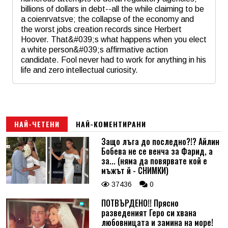
billions of dollars in debt--all the while claiming to be
a coienrvatsve; the collapse of the economy and
the worst jobs creation records since Herbert
Hoover. That&#039;s what happens when you elect
a white person&#039;s affirmative action
candidate. Fool never had to work for anything in his
life and zero intellectual curiosity.
Име
*
Email
НАЙ-ЧЕТЕНИ
НАЙ-КОМЕНТИРАНИ
Защо лъга до последно?!? Айлин
Бобева не се венча за Фарид, а
Коментар
*
за... (няма да повярвате кой е
мъжът й - СНИМКИ)
37436
0
ПОТВЪРДЕНО!! Прясно
разведеният Геро си хвана
любовницата и замина на море!