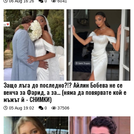
06 Aug 16:26
0
6041
Защо лъга до последно?!? Айлин Бобева не се
венча за Фарид, а за... (няма да повярвате кой е
мъжът й - СНИМКИ)
05 Aug 19:02
0
37506