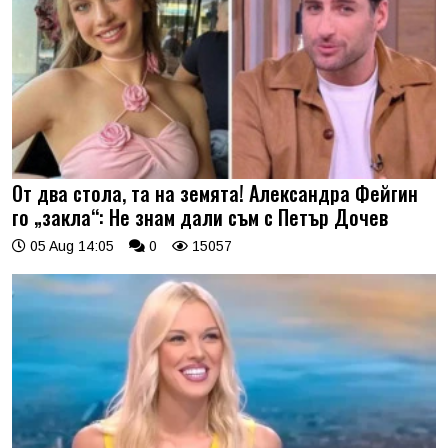
От два стола, та на земята! Александра Фейгин
го „закла“: Не знам дали съм с Петър Дочев
05 Aug 14:05
0
15057