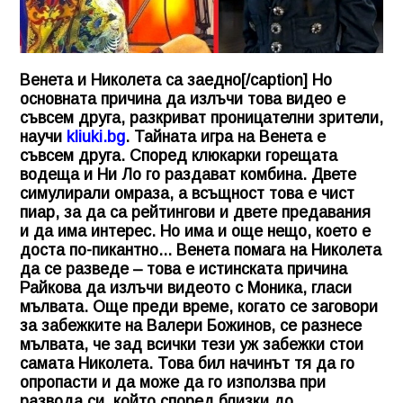
Венета и Николета са заедно[/caption] Но
основната причина да излъчи това видео е
съвсем друга, разкриват проницателни зрители,
научи
kliuki.bg
. Тайната игра на Венета е
съвсем друга. Според клюкарки горещата
водеща и Ни Ло го раздават комбина. Двете
симулирали омраза, а всъщност това е чист
пиар, за да са рейтингови и двете предавания
и да има интерес. Но има и още нещо, което е
доста по-пикантно... Венета помага на Николета
да се разведе – това е истинската причина
Райкова да излъчи видеото с Моника, гласи
мълвата. Още преди време, когато се заговори
за забежките на Валери Божинов, се разнесе
мълвата, че зад всички тези уж забежки стои
самата Николета. Това бил начинът тя да го
опропасти и да може да го използва при
развода си, който според близки до