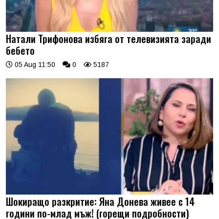
Натали Трифонова избяга от телевизията заради
бебето
05 Aug 11:50
0
5187
Шокиращо разкритие: Яна Донева живее с 14
години по-млад мъж! (горещи подробности)