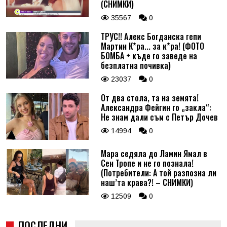
(СНИМКИ)
35567
0
ТРУС!! Алекс Богданска гепи
Мартин К*ра... за к*ра! (ФОТО
БОМБА + къде го заведе на
безплатна почивка)
23037
0
От два стола, та на земята!
Александра Фейгин го „закла“:
Не знам дали съм с Петър Дочев
14994
0
Мара седяла до Ламин Ямал в
Сен Тропе и не го познала!
(Потребители: А той разпозна ли
наш’та крава?! – СНИМКИ)
12509
0
ПОСЛЕДНИ