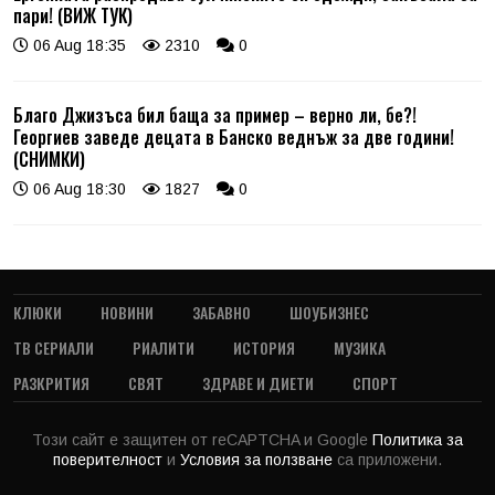
пари! (ВИЖ ТУК)
06 Aug 18:35
2310
0
Благо Джизъса бил баща за пример – верно ли, бе?!
Георгиев заведе децата в Банско веднъж за две години!
(СНИМКИ)
06 Aug 18:30
1827
0
КЛЮКИ
НОВИНИ
ЗАБАВНО
ШОУБИЗНЕС
ТВ СЕРИАЛИ
РИАЛИТИ
ИСТОРИЯ
МУЗИКА
РАЗКРИТИЯ
СВЯТ
ЗДРАВЕ И ДИЕТИ
СПОРТ
Този сайт е защитен от reCAPTCHA и Google
Политика за
поверителност
и
Условия за ползване
са приложени.