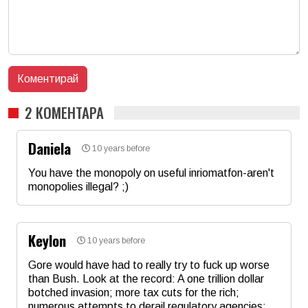
2 КОМЕНТАРА
Daniela
10 years before
You have the monopoly on useful inriomatfon-aren't
monopolies illegal? ;)
Име
*
Keylon
10 years before
Email
Gore would have had to really try to fuck up worse
than Bush. Look at the record: A one trillion dollar
botched invasion; more tax cuts for the rich;
Коментар
*
numerous attempts to derail regulatory agencies;