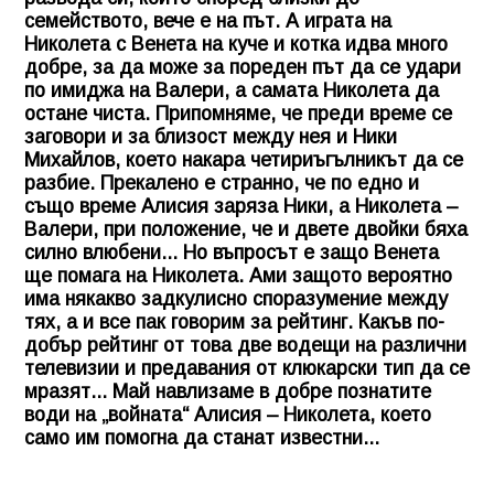
семейството, вече е на път. А играта на
Николета с Венета на куче и котка идва много
добре, за да може за пореден път да се удари
по имиджа на Валери, а самата Николета да
остане чиста. Припомняме, че преди време се
заговори и за близост между нея и Ники
Михайлов, което накара четириъгълникът да се
разбие. Прекалено е странно, че по едно и
също време Алисия заряза Ники, а Николета –
Валери, при положение, че и двете двойки бяха
силно влюбени... Но въпросът е защо Венета
ще помага на Николета. Ами защото вероятно
има някакво задкулисно споразумение между
тях, а и все пак говорим за рейтинг. Какъв по-
добър рейтинг от това две водещи на различни
телевизии и предавания от клюкарски тип да се
мразят... Май навлизаме в добре познатите
води на „войната“ Алисия – Николета, което
само им помогна да станат известни...