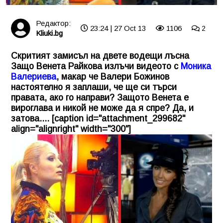
Редактор:
23:24 | 27 Oct 13
1106
2
Kliuki.bg
Скритият замисъл на двете водещи лъсна
Защо Венета Райкова излъчи видеото с
Моника
Валериева
, макар че Валери Божинов
настоятелно я заплаши, че ще си търси
правата, ако го направи? Защото Венета е
вироглава и никой не може да я спре? Да, и
затова.... [caption id="attachment_299682"
align="alignright" width="300"]