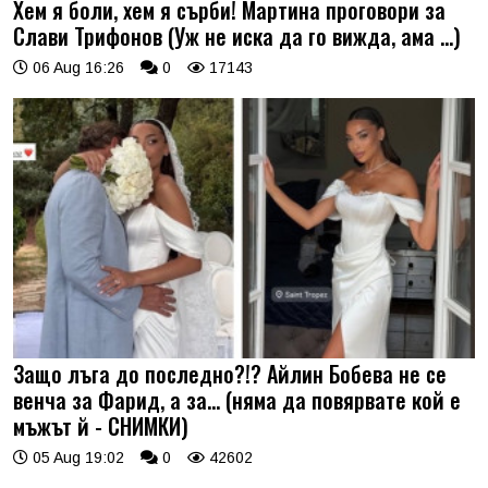
Хем я боли, хем я сърби! Мартина проговори за
Слави Трифонов (Уж не иска да го вижда, ама …)
06 Aug 16:26
0
17143
Защо лъга до последно?!? Айлин Бобева не се
венча за Фарид, а за... (няма да повярвате кой е
мъжът й - СНИМКИ)
05 Aug 19:02
0
42602