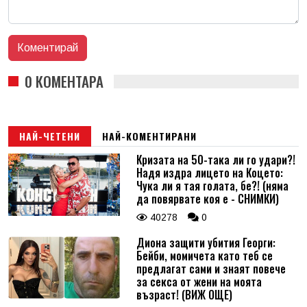
0 КОМЕНТАРА
НАЙ-ЧЕТЕНИ
НАЙ-КОМЕНТИРАНИ
Кризата на 50-така ли го удари?!
Надя издра лицето на Коцето:
Чука ли я тая голата, бе?! (няма
да повярвате коя е - СНИМКИ)
40278
0
Диона защити убития Георги:
Бейби, момичета като теб се
предлагат сами и знаят повече
за секса от жени на моята
възраст! (ВИЖ ОЩЕ)