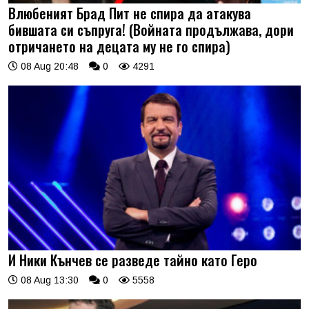
Влюбеният Брад Пит не спира да атакува
бившата си съпруга! (Войната продължава, дори
отричането на децата му не го спира)
08 Aug 20:48
0
4291
И Ники Кънчев се разведе тайно като Геро
08 Aug 13:30
0
5558