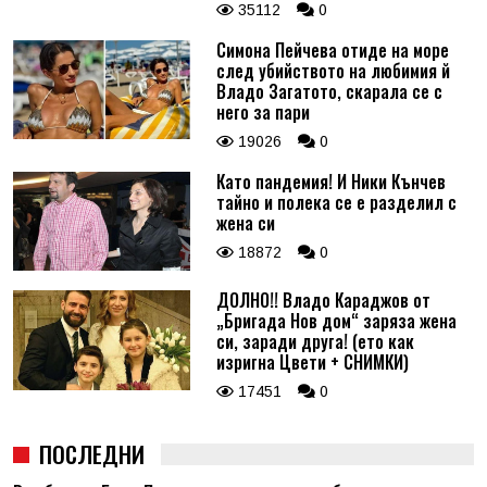
35112
0
Симона Пейчева отиде на море
след убийството на любимия й
Владо Загатото, скарала се с
него за пари
19026
0
Като пандемия! И Ники Кънчев
тайно и полека се е разделил с
жена си
18872
0
ДОЛНО!! Владо Караджов от
„Бригада Нов дом“ заряза жена
си, заради друга! (ето как
изригна Цвети + СНИМКИ)
17451
0
ПОСЛЕДНИ