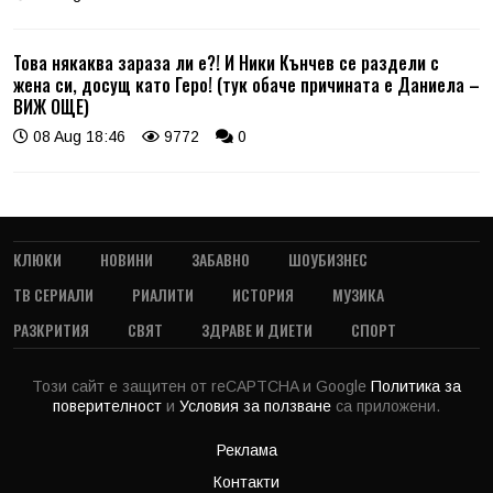
Това някаква зараза ли е?! И Ники Кънчев се раздели с
жена си, досущ като Геро! (тук обаче причината е Даниела –
ВИЖ ОЩЕ)
08 Aug 18:46
9772
0
КЛЮКИ
НОВИНИ
ЗАБАВНО
ШОУБИЗНЕС
ТВ СЕРИАЛИ
РИАЛИТИ
ИСТОРИЯ
МУЗИКА
РАЗКРИТИЯ
СВЯТ
ЗДРАВЕ И ДИЕТИ
СПОРТ
Този сайт е защитен от reCAPTCHA и Google
Политика за
поверителност
и
Условия за ползване
са приложени.
Реклама
Контакти