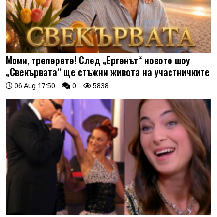
Моми, треперете! След „Ергенът“ новото шоу
„Свекървата“ ще стъжни живота на участничките
06 Aug 17:50
0
5838