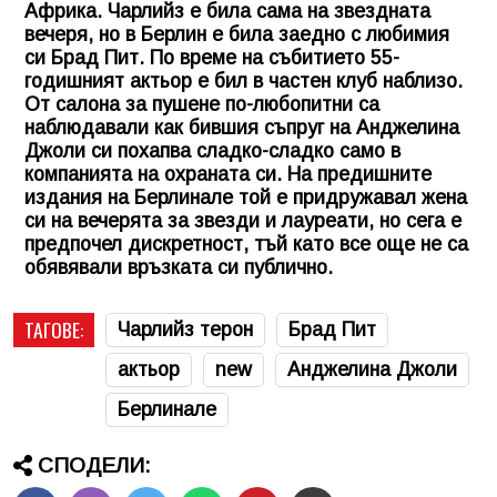
Африка. Чарлийз е била сама на звездната
вечеря, но в Берлин е била заедно с любимия
си Брад Пит. По време на събитието 55-
годишният актьор е бил в частен клуб наблизо.
От салона за пушене по-любопитни са
наблюдавали как бившия съпруг на Анджелина
Джоли си похапва сладко-сладко само в
компанията на охраната си. На предишните
издания на Берлинале той е придружавал жена
си на вечерята за звезди и лауреати, но сега е
предпочел дискретност, тъй като все още не са
обявявали връзката си публично.
ТАГОВЕ:
Чарлийз терон
Брад Пит
актьор
new
Анджелина Джоли
Берлинале
СПОДЕЛИ: