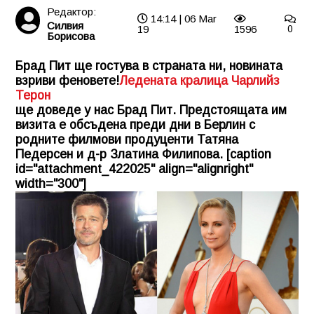
Редактор:
14:14 | 06 Mar
Силвия
19
1596
0
Борисова
Брад Пит ще гостува в страната ни, новината
взриви феновете!
Ледената кралица Чарлийз
Терон
ще доведе у нас Брад Пит. Предстоящата им
визита е обсъдена преди дни в Берлин с
родните филмови продуценти Татяна
Педерсен и д-р Златина Филипова. [caption
id="attachment_422025" align="alignright"
width="300"]