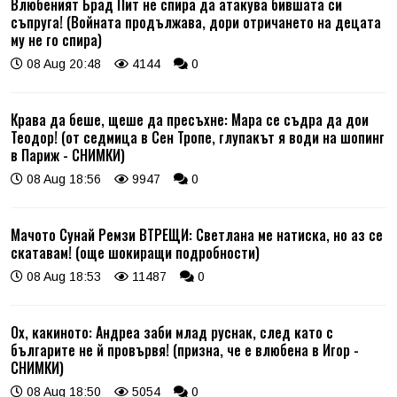
Влюбеният Брад Пит не спира да атакува бившата си
съпруга! (Войната продължава, дори отричането на децата
му не го спира)
08 Aug 20:48
4144
0
Крава да беше, щеше да пресъхне: Мара се съдра да дои
Теодор! (от седмица в Сен Тропе, глупакът я води на шопинг
в Париж - СНИМКИ)
08 Aug 18:56
9947
0
Мачото Сунай Ремзи ВТРЕЩИ: Светлана ме натиска, но аз се
скатавам! (още шокиращи подробности)
08 Aug 18:53
11487
0
Ох, какиното: Андреа заби млад руснак, след като с
българите не й провървя! (призна, че е влюбена в Игор -
СНИМКИ)
08 Aug 18:50
5054
0