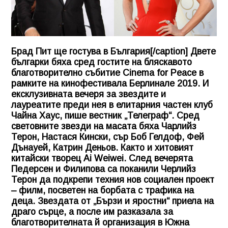
Брад Пит ще гостува в България[/caption] Двете
българки бяха сред гостите на бляскавото
благотворително събитие Cinema for Peace в
рамките на кинофестивала Берлинале 2019. И
ексклузивната вечеря за звездите и
лауреатите преди нея в елитарния частен клуб
Чайна Хаус, пише вестник „Телеграф“. Сред
световните звезди на масата бяха Чарлийз
Терон, Настася Кински, сър Боб Гелдоф, Фей
Дънауей, Катрин Деньов. Както и хитовият
китайски творец Ai Weiwei. След вечерята
Педерсен и Филипова са поканили Черлийз
Терон да подкрепи техния нов социален проект
– филм, посветен на борбата с трафика на
деца. Звездата от „Бързи и яростни“ приела на
драго сърце, а после им разказала за
благотворителната й организация в Южна