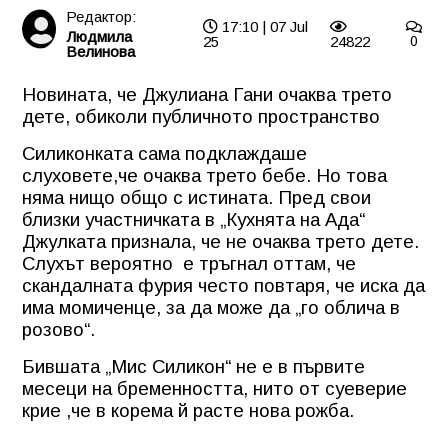
Редактор:
17:10 | 07 Jul
Людмила
25
24822
0
Велинова
Новината, че Джулиана Гани очаква трето
дете, обиколи публичното пространство
Силиконката сама подклаждаше
слуховете,че очаква трето бебе. Но това
няма нищо общо с истината. Пред свои
близки участничката в „Кухнята на Ада“
Джулката признала, че не очаква трето дете.
Слухът вероятно
е тръгнал оттам, че
скандалната фурия често повтаря, че иска да
има момиченце, за да може да „го облича в
розово“.
Бившата „Мис Силикон“ не е в първите
месеци на бременността, нито от суеверие
крие ,че в корема й расте нова рожба.