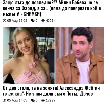
Защо лъга до последно?!? Айлин Бобева не се
венча за Фарид, а за... (няма да повярвате кой е
мъжът й - СНИМКИ)
05 Aug 19:02
0
42014
От два стола, та на земята! Александра Фейгин
го „закла“: Не знам дали съм с Петър Дочев
05 Aug 14:05
0
17927