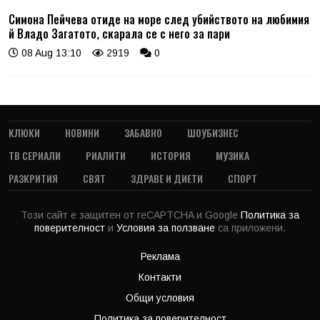
Симона Пейчева отиде на море след убийството на любимия
й Владо Загатото, скарала се с него за пари
08 Aug 13:10
2919
0
КЛЮКИ
НОВИНИ
ЗАБАВНО
ШОУБИЗНЕС
ТВ СЕРИАЛИ
РИАЛИТИ
ИСТОРИЯ
МУЗИКА
РАЗКРИТИЯ
СВЯТ
ЗДРАВЕ И ДИЕТИ
СПОРТ
Този сайт е защитен от reCAPTCHA и Google
Политика за
поверителност
и
Условия за ползване
са приложени.
Реклама
Контакти
Общи условия
Политика за поверителност