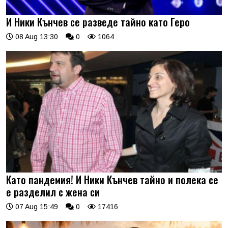
И Ники Кънчев се разведе тайно като Геро
08 Aug 13:30
0
1064
Като пандемия! И Ники Кънчев тайно и полека се
е разделил с жена си
07 Aug 15:49
0
17416