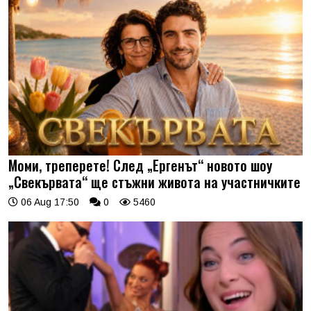
Моми, треперете! След „Ергенът“ новото шоу
„Свекървата“ ще стъжни живота на участничките
06 Aug 17:50
0
5460