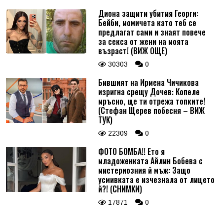
Диона защити убития Георги:
Бейби, момичета като теб се
предлагат сами и знаят повече
за секса от жени на моята
възраст! (ВИЖ ОЩЕ)
30303
0
Бившият на Ирмена Чичикова
изригна срещу Дочев: Копеле
мръсно, ще ти отрежа топките!
(Стефан Щерев побесня – ВИЖ
ТУК)
22309
0
ФОТО БОМБА!! Ето я
младоженката Айлин Бобева с
мистериозния й мъж: Защо
усмивката е изчезнала от лицето
й?! (СНИМКИ)
17871
0