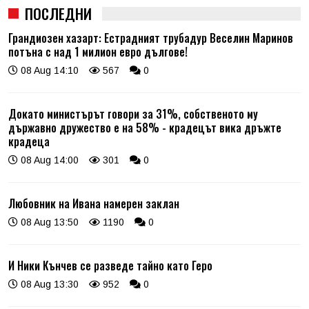
ПОСЛЕДНИ
Грандиозен хазарт: Естрадният трубадур Веселин Маринов
потъна с над 1 милион евро дългове!
08 Aug 14:10
567
0
Докато министърът говори за 31%, собственото му
държавно дружество е на 58% - крадецът вика дръжте
крадеца
08 Aug 14:00
301
0
Любовник на Ивана намерен заклан
08 Aug 13:50
1190
0
И Ники Кънчев се разведе тайно като Геро
08 Aug 13:30
952
0