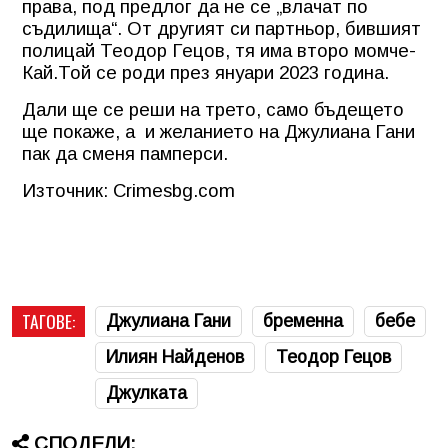
права, под предлог да не се „влачат по
съдилища“. От другият си партньор, бившият
полицай Теодор Гецов, тя има второ момче-
Кай.Той се роди през януари 2023 година.
Дали ще се реши на трето, само бъдещето
ще покаже, а
и желанието на Джулиана Гани
пак да сменя памперси.
Източник: Crimesbg.com
ТАГОВЕ:
Джулиана Гани
бременна
бебе
Илиян Найденов
Теодор Гецов
Джулката
СПОДЕЛИ: