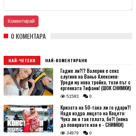
0 КОМЕНТАРА
НАЙ-ЧЕТЕНИ
НАЙ-КОМЕНТИРАНИ
Гадже ли?!? Валерия е секс
слугиня на Ваньо Алексиев:
Уреди му нова тройка, този път с
ергенката Тифани! (ШОК СНИМКИ)
51583
0
Кризата на 50-така ли го удари?!
Надя издра лицето на Коцето:
Чука ли я тая голата, бе?! (няма
да повярвате коя е - СНИМКИ)
34979
0