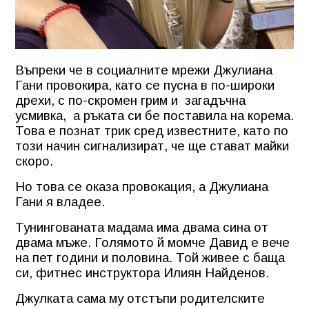
Въпреки че в социалните мрежи Джулиана
Гани провокира, като се пусна в по-широки
дрехи, с по-скромен грим и
загадъчна
усмивка,
а ръката си бе поставила на корема.
Това е познат трик сред известните, като по
този начин сигнализират, че ще стават майки
скоро.
Но това се оказа провокация, а Джулиана
Гани я владее.
Тунингованата мадама има двама сина от
двама мъже. Голямото й момче Давид е вече
на пет години и половина. Той живее с баща
си, фитнес инструктора Илиян Найденов.
Джулката сама му отстъпи родителските