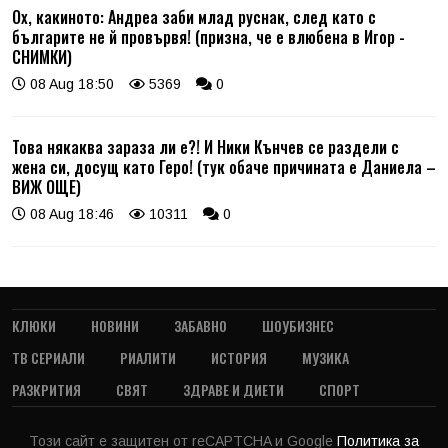
Ох, какиното: Андреа заби млад руснак, след като с
българите не й провървя! (призна, че е влюбена в Игор -
СНИМКИ)
08 Aug 18:50
5369
0
Това някаква зараза ли е?! И Ники Кънчев се раздели с
жена си, досущ като Геро! (тук обаче причината е Даниела –
ВИЖ ОЩЕ)
08 Aug 18:46
10311
0
КЛЮКИ
НОВИНИ
ЗАБАВНО
ШОУБИЗНЕС
ТВ СЕРИАЛИ
РИАЛИТИ
ИСТОРИЯ
МУЗИКА
РАЗКРИТИЯ
СВЯТ
ЗДРАВЕ И ДИЕТИ
СПОРТ
Този сайт е защитен от reCAPTCHA и Google
Политика за