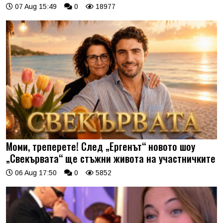
07 Aug 15:49
0
18977
Моми, треперете! След „Ергенът“ новото шоу
„Свекървата“ ще стъжни живота на участничките
06 Aug 17:50
0
5852