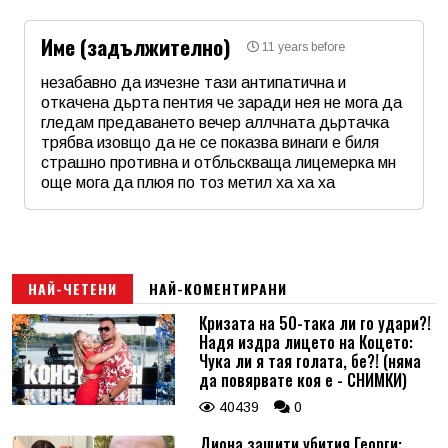
Име (задължително)
11 years before
Email
незабавно да изчезне тази антипатична и
откачена дьрта пентия че заради нея не мога да
гледам предаването вечер аллчната дьртачка
Коментар
*
трябва изовщо да не се показва винаги е биля
страшно противна и отбльскваща лицемерка мн
още мога да плюя по тоз метил ха ха ха
Име
*
Email
НАЙ-ЧЕТЕНИ
НАЙ-КОМЕНТИРАНИ
Кризата на 50-така ли го удари?!
Надя издра лицето на Коцето:
Коментар
*
Чука ли я тая голата, бе?! (няма
да повярвате коя е - СНИМКИ)
40439
0
Диона защити убития Георги: