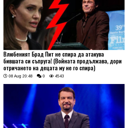
Влюбеният Брад Пит не спира да атакува
бившата си съпруга! (Войната продължава, дори
отричането на децата му не го спира)
08 Aug 20:48
0
4543