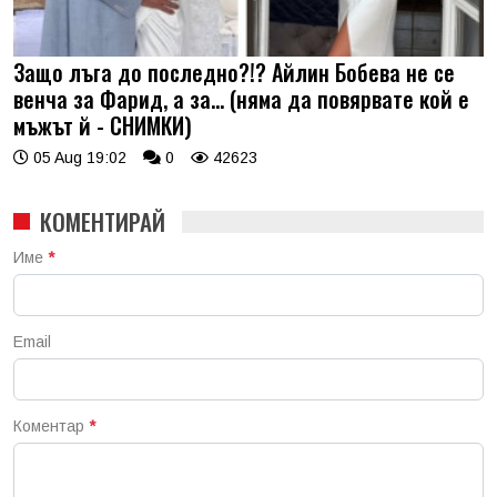
Защо лъга до последно?!? Айлин Бобева не се
венча за Фарид, а за... (няма да повярвате кой е
мъжът й - СНИМКИ)
05 Aug 19:02
0
42623
КОМЕНТИРАЙ
Име
*
Email
Коментар
*