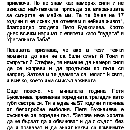
приключи. Но не знам как намерих сили и не
изисках най-тежката присъда за виновницата
за смъртта на майка ми. Та тя беше на 17
години и не исках да отнемам и нейния живот",
благородно споделя Петя Буюклиева. Която
днес всички наричат с епитети като "лудата" и
"фаталната баба".
Певицата признава, че ако в тези тежки
моменти до нея не са били синът й Тони и
съпругът й Стефан, тя нямаше да намери сили
да се изправи и да продължи по пътя си
напред. Затова и те двамата са целият й свят,
и всичко, което има смисъл в живота.
Още повече, че миналата година Петя
Буюклиева преживява поредната трагедия като
губи сестра си. Тя е едва на 57 години и почива
от белодробна емболия. Петя Буюклиева е
съсипана за пореден път. "Затова нека хората
да не бързат да я обвиняват и да я съдят, без
да я познават и да знаят какви са причините