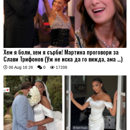
Хем я боли, хем я сърби! Мартина проговори за
Слави Трифонов (Уж не иска да го вижда, ама …)
06 Aug 16:26
0
17206