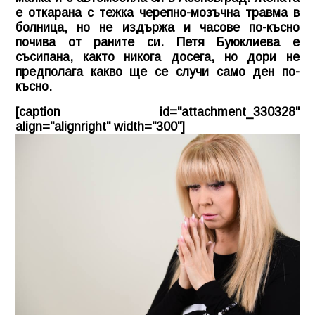
е откарана с тежка черепно-мозъчна травма в
болница, но не издържа и часове по-късно
почива от раните си. Петя Буюклиева е
съсипана, както никога досега, но дори не
предполага какво ще се случи само ден по-
късно.
[caption id="attachment_330328"
align="alignright" width="300"]