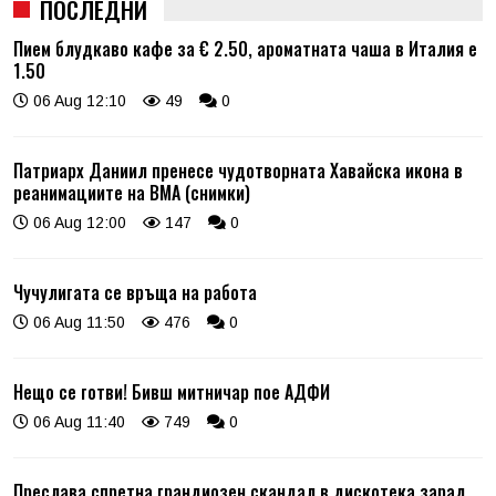
ПОСЛЕДНИ
Пием блудкаво кафе за € 2.50, ароматната чаша в Италия е
1.50
06 Aug 12:10
49
0
Патриарх Даниил пренесе чудотворната Хавайска икона в
реанимациите на ВМА (снимки)
06 Aug 12:00
147
0
Чучулигата се връща на работа
06 Aug 11:50
476
0
Нещо се готви! Бивш митничар пое АДФИ
06 Aug 11:40
749
0
Преслава спретна грандиозен скандал в дискотека зарад