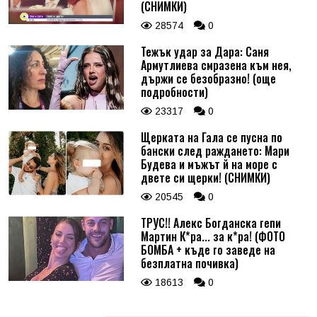
(СНИМКИ)
28574
0
Тежък удар за Дара: Саня
Армутлиева смразена към нея,
държи се безобразно! (още
подробности)
23317
0
Щерката на Гала се пусна по
бански след раждането: Мари
Будева и мъжът й на море с
двете си щерки! (СНИМКИ)
20545
0
ТРУС!! Алекс Богданска гепи
Мартин К*ра... за к*ра! (ФОТО
БОМБА + къде го заведе на
безплатна почивка)
18613
0