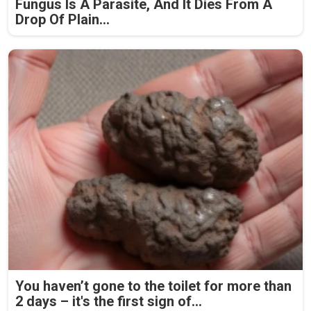
Fungus Is A Parasite, And It Dies From A
Drop Of Plain...
You haven’t gone to the toilet for more than
2 days – it's the first sign of...