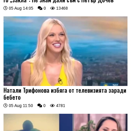
05 Aug 14:05
0
13468
Натали Трифонова избяга от телевизията заради
бебето
05 Aug 11:50
0
4781