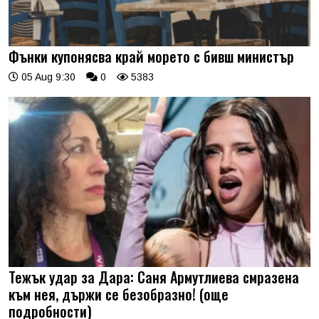
Фънки купонясва край морето с бивш министър
05 Aug 9:30
0
5383
Тежък удар за Дара: Саня Армутлиева смразена
към нея, държи се безобразно! (още
подробности)