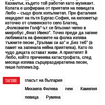
Казанлък, където той работел като музикант.
Колата е шофирана от приятеля на певицата
Любо – също фолк изпълнител. При фаталния
инцидент на пътя Бургас-София, на километър
източно от сливенското село Блатец,
„Фолксваген Голф“-ът се блъснал челно в
микробус „Фиат Ивеко“. Точно преди да загине
любимката на феновете на фолка изпява
тъжните песни „Тръгвам си аз” и „Без теб” (в
памет на загинала нейна приятелка). Като по
чудо децата остават живи. А приятелят й
Любо, който причинява катастрофата, след
месеци изпява сърцераздирателна песен,
пише hotnews.bg.
ТАГОВЕ:
гласът на българия
Михаела Филева
new
Камелия
певица
Румяна