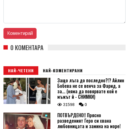
0 КОМЕНТАРА
НАЙ-ЧЕТЕНИ
НАЙ-КОМЕНТИРАНИ
Защо лъга до последно?!? Айлин
Бобева не се венча за Фарид, а
за... (няма да повярвате кой е
мъжът й - СНИМКИ)
31598
0
ПОТВЪРДЕНО!! Прясно
разведеният Геро си хвана
любовницата и замина на море!