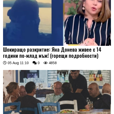
Шокиращо разкритие: Яна Донева живее с 14
години по-млад мъж! (горещи подробности)
05 Aug 11:10
0
4858