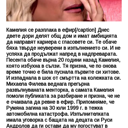
Камелия се разплака в ефир[/caption] Днес
двете дори делят общ дом и имат амбицията
да направят кариера с гласовете си. Те обаче
бяха твърде неуверени в изпълнението си. И не
успяха да продължат напред в надпреварата.
Песента обаче върна 20 години назад Камелия,
която избухна в сълзи. Тя призна, че по онова
време точно е била пуснала първите си хитове.
И изпаднала в шок от смъртта на колежката си.
Михаела Филева веднага прегърна
развълнуваната менторка, а самата Камелия
помоли публиката за разбиране и призна, че не
е очаквала да ревне в ефир. Припомняме, че
Румяна загина на 30 юли 1999 г. в тежка
автомобилна катастрофа. Изпълнителката
имала уговорка с бащата на децата си Руси
Андролов да ги остави да му погостуват в