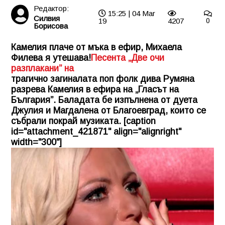
Редактор:
15:25 | 04 Mar
Силвия
19
4207
0
Борисова
Камелия плаче от мъка в ефир, Михаела
Филева я утешава!
Песента „Две очи
разплакани” на
трагично загиналата поп фолк дива Румяна
разрева Камелия в ефира на „Гласът на
България”. Баладата бе изпълнена от дуета
Джулия и Магдалена от Благоевград, които се
събрали покрай музиката. [caption
id="attachment_421871" align="alignright"
width="300"]