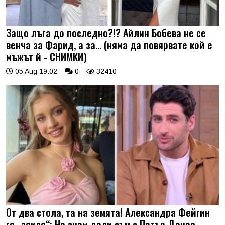
Защо лъга до последно?!? Айлин Бобева не се
венча за Фарид, а за... (няма да повярвате кой е
мъжът й - СНИМКИ)
05 Aug 19:02
0
32410
От два стола, та на земята! Александра Фейгин
го „закла“: Не знам дали съм с Петър Дочев