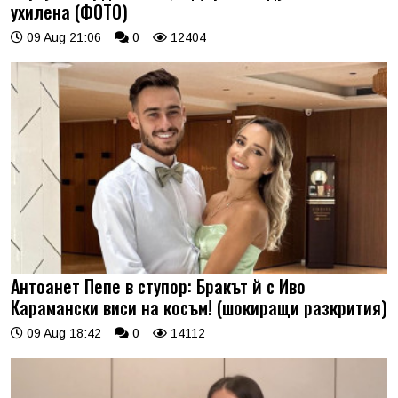
ухилена (ФОТО)
09 Aug 21:06
0
12404
Антоанет Пепе в ступор: Бракът й с Иво
Карамански виси на косъм! (шокиращи разкрития)
09 Aug 18:42
0
14112