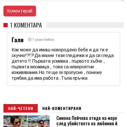
1 КОМЕНТАРА
Галя
7 years before
Как може да имаш новородено бебе и да ти е
скучно!?!?!Да махне тези гледачки и да си гледа
детето !! Първата усмивка , първото зъбче ,
първата кихавица , това са невероятни
изживявания.Но тя ще ги пропусне , понеже
трябва да има работа .Тъпа пръчка
Име
*
Email
НАЙ-ЧЕТЕНИ
НАЙ-КОМЕНТИРАНИ
Симона Пейчева отиде на море
след убийството на любимия й
Коментар
*