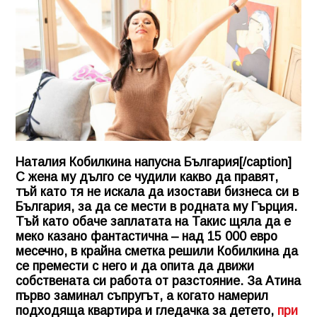
Наталия Кобилкина напусна България[/caption]
С жена му дълго се чудили какво да правят,
тъй като тя не искала да изостави бизнеса си в
България, за да се мести в родната му Гърция.
Тъй като обаче заплатата на Такис щяла да е
меко казано фантастична – над 15 000 евро
месечно, в крайна сметка решили Кобилкина да
се премести с него и да опита да движи
собствената си работа от разстояние. За Атина
първо заминал съпругът, а когато намерил
подходяща квартира и гледачка за детето,
при