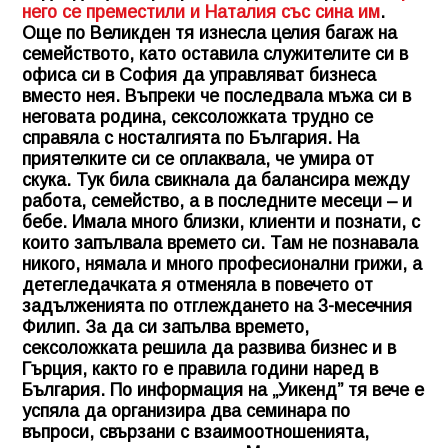
него се преместили и Наталия със сина им
.
Още по Великден тя изнесла целия багаж на
семейството, като оставила служителите си в
офиса си в София да управляват бизнеса
вместо нея. Въпреки че последвала мъжа си в
неговата родина, сексоложката трудно се
справяла с носталгията по България. На
приятелките си се оплаквала, че умира от
скука. Тук била свикнала да балансира между
работа, семейство, а в последните месеци – и
бебе. Имала много близки, клиенти и познати, с
които запълвала времето си. Там не познавала
никого, нямала и много професионални грижи, а
детегледачката я отменяла в повечето от
задълженията по отглеждането на 3-месечния
Филип. За да си запълва времето,
сексоложката решила да развива бизнес и в
Гърция, както го е правила години наред в
България. По информация на „Уикенд” тя вече е
успяла да организира два семинара по
въпроси, свързани с взаимоотношенията,