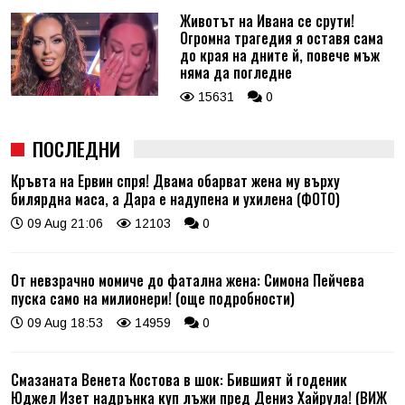
Животът на Ивана се срути!
Огромна трагедия я оставя сама
до края на дните й, повече мъж
няма да погледне
15631
0
ПОСЛЕДНИ
Кръвта на Ервин спря! Двама обарват жена му върху
билярдна маса, а Дара е надупена и ухилена (ФОТО)
09 Aug 21:06
12103
0
От невзрачно момиче до фатална жена: Симона Пейчева
пуска само на милионери! (още подробности)
09 Aug 18:53
14959
0
Смазаната Венета Костова в шок: Бившият й годеник
Юджел Изет надрънка куп лъжи пред Дениз Хайрула! (ВИЖ