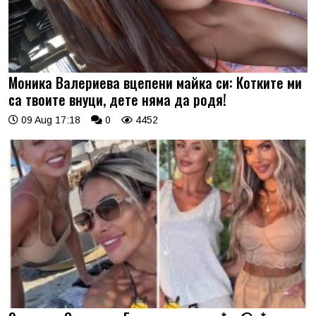
Моника Валериева вцепени майка си: Котките ми
са твоите внуци, дете няма да родя!
09 Aug 17:18
0
4452