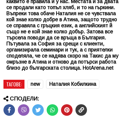
каквито е правила и у нас. Местата и за двата
се продали като топъл хляб, и то на гъркини.
Въпреки това обаче Наталия не се чувствала
кой знае колко добре в Атина, защото трудно
се справяла с гръцкия език, а английският й
също не е кой знае колко добър. Затова все
търсела поводи да се връща в България.
Пътувала за София за срещи с клиенти,
организирала семинари и тук, а с приятелки
споделяла, че се надява скоро на Такис да му
омръзне в Атина и отново да потърси работа
близо до българската столица. HotArena.net
ТАГОВЕ:
new
Наталия Кобилкина
СПОДЕЛИ: