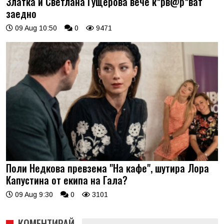
Златка и Светлана Гущерова вече к*рв@р*ват
заедно
09 Aug 10:50
0
9471
Поли Недкова превзема "На кафе", шутира Лора
Капустина от екипа на Гала?
09 Aug 9:30
0
3101
КОМЕНТИРАЙ