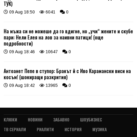
ТУК)
09 Aug 18:50
6041
0
На мъжа си не можеше да го вдигне, но „учи“ жените и скубе
пари: Нели Елея на лов за наивни патици! (още
подробности)
09 Aug 18:46
10647
0
Антоанет Пепе в ступор: Бракът й с Иво Карамански виси на
косъм! (шокиращи разкрития)
09 Aug 18:42
13965
0
КЛЮКИ
НОВИНИ
ЗАБАВНО
ШОУБИЗНЕС
ТВ СЕРИАЛИ
РИАЛИТИ
ИСТОРИЯ
МУЗИКА