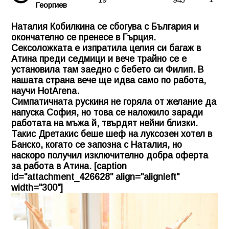
Георгиев
Наталия Кобилкина се сбогува с България и
окончателно се пренесе в Гърция.
Сексоложката е изпратила целия си багаж в
Атина преди седмици и вече трайно се е
установила там заедно с бебето си Филип. В
нашата страна вече ще идва само по работа,
научи HotArena.
Симпатичната рускиня не горяла от желание да
напуска София, но това се наложило заради
работата на мъжа й, твърдят нейни близки.
Такис Дретакис беше шеф на луксозен хотел в
Банско, когато се запозна с Наталия, но
наскоро получил изключително добра оферта
за работа в Атина. [caption
id="attachment_426628" align="alignleft"
width="300"]