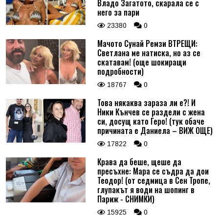
Владо Загатото, скарала се с
него за пари
23380
0
Мачото Сунай Ремзи ВТРЕЩИ:
Светлана ме натиска, но аз се
скатавам! (още шокиращи
подробности)
18767
0
Това някаква зараза ли е?! И
Ники Кънчев се раздели с жена
си, досущ като Геро! (тук обаче
причината е Даниела – ВИЖ ОЩЕ)
17822
0
Крава да беше, щеше да
пресъхне: Мара се съдра да дои
Теодор! (от седмица в Сен Тропе,
глупакът я води на шопинг в
Париж - СНИМКИ)
15925
0