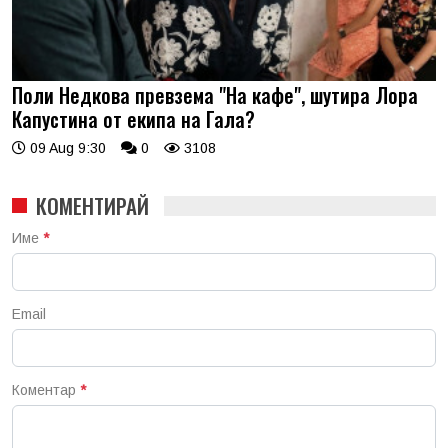
Поли Недкова превзема "На кафе", шутира Лора
Капустина от екипа на Гала?
09 Aug 9:30
0
3108
КОМЕНТИРАЙ
Име
*
Email
Коментар
*