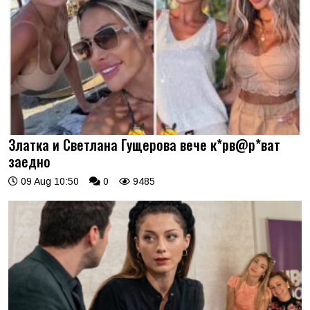
Златка и Светлана Гущерова вече к*рв@р*ват
заедно
09 Aug 10:50
0
9485