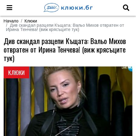
Начало
Клюки
Див скандал разцепи Къщата: Вальо Михов отвратен от
Ирина Тенчева! (виж крясъците тук)
Див скандал разцепи Къщата: Вальо Михов
отвратен от Ирина Тенчева! (виж крясъците
тук)
КЛЮКИ