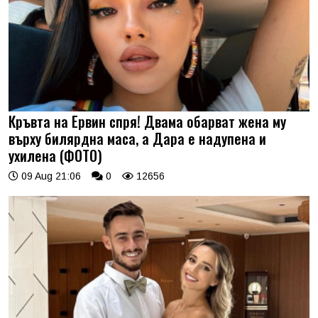
Кръвта на Ервин спря! Двама обарват жена му
върху билярдна маса, а Дара е надупена и
ухилена (ФОТО)
09 Aug 21:06
0
12656