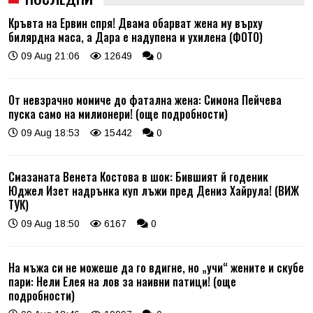
Кръвта на Ервин спря! Двама обарват жена му върху
билярдна маса, а Дара е надупена и ухилена (ФОТО)
09 Aug 21:06
12649
0
От невзрачно момиче до фатална жена: Симона Пейчева
пуска само на милионери! (още подробности)
09 Aug 18:53
15442
0
Смазаната Венета Костова в шок: Бившият й годеник
Юджел Изет надрънка куп лъжи пред Дениз Хайрула! (ВИЖ
ТУК)
09 Aug 18:50
6167
0
На мъжа си не можеше да го вдигне, но „учи“ жените и скубе
пари: Нели Елея на лов за наивни патици! (още
подробности)