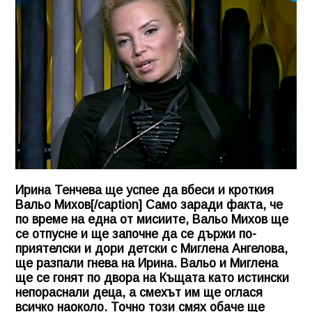
Ирина Тенчева ще успее да вбеси и кроткия
Вальо Михов[/caption] Само заради факта, че
по време на една от мисиите, Вальо Михов ще
се отпусне и ще започне да се държи по-
приятелски и дори детски с Миглена Ангелова,
ще разпали гнева на Ирина. Вальо и Миглена
ще се гонят по двора на Къщата като истински
непораснали деца, а смехът им ще оглася
всичко наоколо. Точно този смях обаче ще