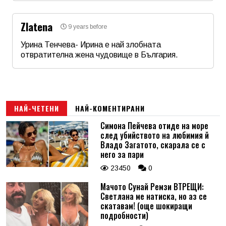
Zlatena
9 years before
Email
Урина Тенчева- Ирина е най злобната
отвратителна жена чудовище в България.
Име
*
Коментар
*
Email
НАЙ-ЧЕТЕНИ
НАЙ-КОМЕНТИРАНИ
Симона Пейчева отиде на море
след убийството на любимия й
Коментар
*
Владо Загатото, скарала се с
него за пари
23450
0
Мачото Сунай Ремзи ВТРЕЩИ:
Светлана ме натиска, но аз се
скатавам! (още шокиращи
подробности)