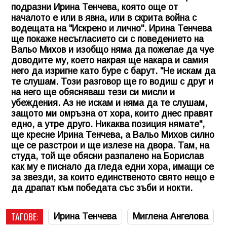
подразни Ирина Тенчева, която още от
началото е или в явна, или в скрита война с
водещата на "Искрено и лично". Ирина Тенчева
ще покаже несъгласието си с поведението на
Вальо Михов и изобщо няма да пожелае да чуе
доводите му, което накрая ще накара и самия
него да изригне като буре с барут. "Не искам да
те слушам. Този разговор ще го водиш с друг и
на него ще обясняваш тези си мисли и
убеждения. Аз не искам и няма да те слушам,
защото ми омръзна от хора, които днес правят
едно, а утре друго. Никаква позиция нямате",
ще кресне Ирина Тенчева, а Вальо Михов силно
ще се разстрои и ще излезе на двора. Там, на
студа, той ще обясни разпалено на Борислав
как му е писнало да гледа едни хора, имащи се
за звезди, за които единственото свято нещо е
да драпат към победата със зъби и нокти.
ТАГОВЕ:
Ирина Тенчева
Миглена Ангелова