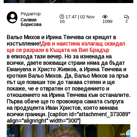
Редактор:
17:47 | 02 Nov
Силвия
16
1099
2
Борисова
Вальо Михов и Ирина Тенчева си крещят в
изстъпление!
Див и наистина излагащ скандал
ще се разрази в Къщата на Вип Брадър
в епизода тази вечер. Но за изненада на
всички, двете воюващи страни няма да бъдат
Емануела и Христо Живков, а Ирина Тенчева и
кроткия Вальо Михов. Да, Вальо Михов за пръв
път ще повиши тон до такава степен и ще
покаже, че е отвратен от поведението и
отношението на Ирина Тенчева към останалите.
Първа обаче ще го провокира самата съпруга
на продуцента Иван Христов, която минава
всички граници. [caption id="attachment_373089"
align="alignright" width="300"]