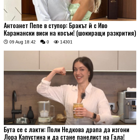
Антоанет Пепе в ступор: Бракът й с Иво
Карамански виси на косъм! (шокиращи разкрития)
09 Aug 18:42
0
14301
Бута се с лакти: Поли Недкова драпа да изгони
Лора Капустина и да стане панелист на Гала!