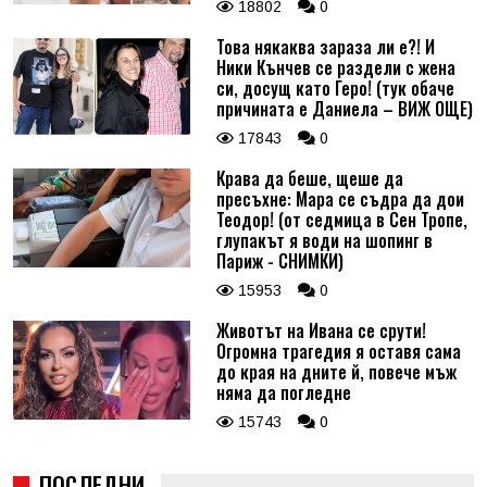
18802
0
Това някаква зараза ли е?! И
Ники Кънчев се раздели с жена
си, досущ като Геро! (тук обаче
причината е Даниела – ВИЖ ОЩЕ)
17843
0
Крава да беше, щеше да
пресъхне: Мара се съдра да дои
Теодор! (от седмица в Сен Тропе,
глупакът я води на шопинг в
Париж - СНИМКИ)
15953
0
Животът на Ивана се срути!
Огромна трагедия я оставя сама
до края на дните й, повече мъж
няма да погледне
15743
0
ПОСЛЕДНИ