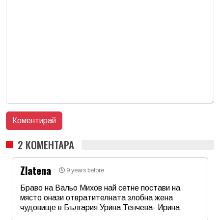
2 КОМЕНТАРА
Zlatena
9 years before
Браво на Вальо Михов най сетне постави на
място онази отвратителната злобна жена
чудовище в България Урина Тенчева- Ирина
Име
*