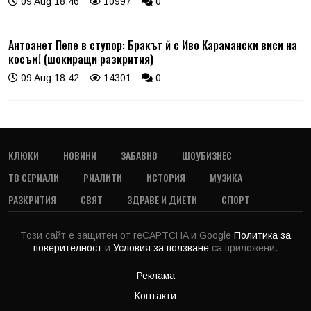
09 Aug 18:46
10997
0
Антоанет Пепе в ступор: Бракът й с Иво Карамански виси на
косъм! (шокиращи разкрития)
09 Aug 18:42
14301
0
КЛЮКИ
НОВИНИ
ЗАБАВНО
ШОУБИЗНЕС
ТВ СЕРИАЛИ
РИАЛИТИ
ИСТОРИЯ
МУЗИКА
РАЗКРИТИЯ
СВЯТ
ЗДРАВЕ И ДИЕТИ
СПОРТ
Този сайт е защитен от reCAPTCHA и Google
Политика за
поверителност
и
Условия за ползване
са приложени.
Реклама
Контакти