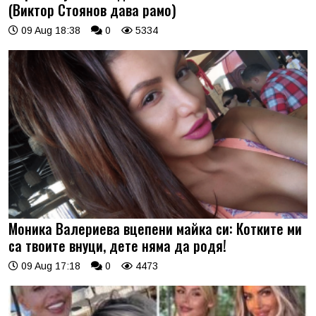
(Виктор Стоянов дава рамо)
09 Aug 18:38
0
5334
Моника Валериева вцепени майка си: Котките ми
са твоите внуци, дете няма да родя!
09 Aug 17:18
0
4473