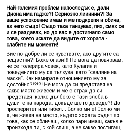
Най-големия проблем напоследък е, дали
Диона има гадже?! Сериозно лииииии?! За
ваше успокоение имам и ме подкрепя и обича,
аз него също! Също така танцувах, пях, смях се
и се раздавах, но до вас е достигнало само
това, което искате да видите от хората -
слабите им моменти!
Вие по-добре ли се чувствате, ако другите са
нещастни?! Боже опази!!! Не мога да повярвам,
че се толерира човек, като Кулагин и
поведението му се тълкува, като “сваляне на
маски”. Как намирате отношението му за
достойно?!?!?! Не мога да си представя на
какво място живеем и ме е страх да си
представя, колко дълбоко е тази злоба в
душите на народа, докъде ще го доведе?! До
просперитет или гибел... Болно ми е! Болно ми
е, че живея на място, където хората съдят по
това, как се обличаш, колко пари имаш, какъв е
произхода ти, с кой спиш, а не какво постигаш,