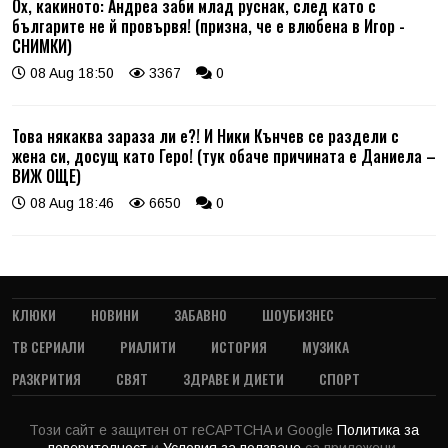
Ох, какиното: Андреа заби млад руснак, след като с
българите не й провървя! (призна, че е влюбена в Игор -
СНИМКИ)
08 Aug 18:50
3367
0
Това някаква зараза ли е?! И Ники Кънчев се раздели с
жена си, досущ като Геро! (тук обаче причината е Даниела –
ВИЖ ОЩЕ)
08 Aug 18:46
6650
0
КЛЮКИ
НОВИНИ
ЗАБАВНО
ШОУБИЗНЕС
ТВ СЕРИАЛИ
РИАЛИТИ
ИСТОРИЯ
МУЗИКА
РАЗКРИТИЯ
СВЯТ
ЗДРАВЕ И ДИЕТИ
СПОРТ
Този сайт е защитен от reCAPTCHA и Google
Политика за
поверителност
и
Условия за ползване
са приложени.