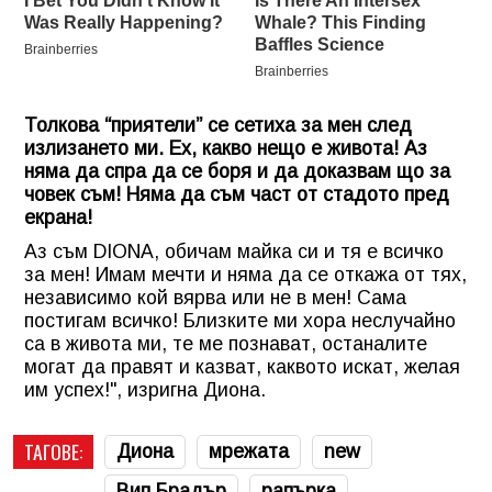
Толкова “приятели” се сетиха за мен след
излизането ми. Ех, какво нещо е живота! Аз
няма да спра да се боря и да доказвам що за
човек съм! Няма да съм част от стадото пред
екрана!
Аз съм DIONA, обичам майка си и тя е всичко
за мен! Имам мечти и няма да се откажа от тях,
независимо кой вярва или не в мен! Сама
постигам всичко! Близките ми хора неслучайно
са в живота ми, те ме познават, останалите
могат да правят и казват, каквото искат, желая
им успех!", изригна Диона.
ТАГОВЕ:
Диона
мрежата
new
Вип Брадър
рапърка