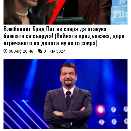
Влюбеният Брад Пит не спира да атакува
бившата си съпруга! (Войната продължава, дори
отричането на децата му не го спира)
08 Aug 20:48
0
3024