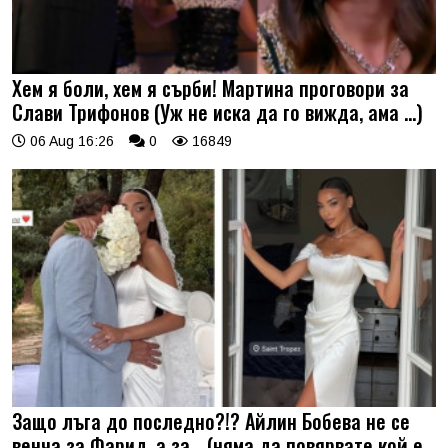
Хем я боли, хем я сърби! Мартина проговори за
Слави Трифонов (Уж не иска да го вижда, ама …)
06 Aug 16:26
0
16849
Защо лъга до последно?!? Айлин Бобева не се
венча за Фарид, а за... (няма да повярвате кой е