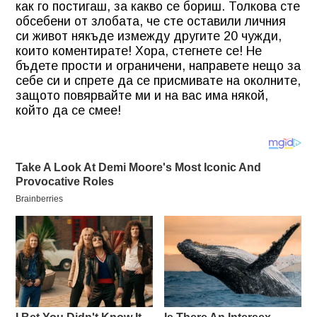
как го постигаш, за какво се бориш. Толкова сте
обсебени от злобата, че сте оставили личния
си живот някъде измежду другите 20 чужди,
които коментирате! Хора, стегнете се! Не
бъдете прости и ограничени, направете нещо за
себе си и спрете да се присмивате на околните,
защото повярвайте ми и на вас има някой,
който да се смее!