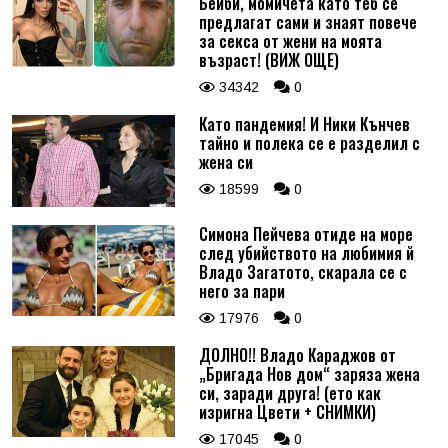
Бейби, момичета като теб се
предлагат сами и знаят повече
за секса от жени на моята
възраст! (ВИЖ ОЩЕ)
34342
0
Като пандемия! И Ники Кънчев
тайно и полека се е разделил с
жена си
18599
0
Симона Пейчева отиде на море
след убийството на любимия й
Владо Загатото, скарала се с
него за пари
17976
0
ДОЛНО!! Владо Караджов от
„Бригада Нов дом“ заряза жена
си, заради друга! (ето как
изригна Цвети + СНИМКИ)
17045
0