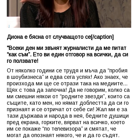
Диона е бясна от случващото се[/caption]
"Всеки ден ми звънят журналисти да ме питат
“как съм”. Ето ви един отговор на всички, да си
го ползвате!
От няколко години се трудя и мъча да “пробия
в шоубизнеса” и едва сега успях! Ако знаех, че
произхода ми ще се отрази така на медиите...
Щях с това да започна! Да не говорим, колко са
ми смешни някои от “родните звезди”, които са
същите, като мен, но нямат доблестта да си го
признаят и се отричат от себе си! Жал ми е за
тази държава и народа в нея, бедните душици
пред екрана, горките, вярват на всичко, което
им се покаже “по телевизора” и смятат, че
могат да опознаят някого, че и да го съдят.