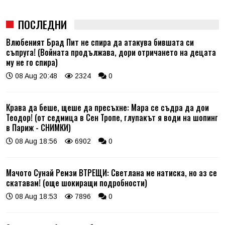
ПОСЛЕДНИ
Влюбеният Брад Пит не спира да атакува бившата си
съпруга! (Войната продължава, дори отричането на децата
му не го спира)
08 Aug 20:48
2324
0
Крава да беше, щеше да пресъхне: Мара се съдра да дои
Теодор! (от седмица в Сен Тропе, глупакът я води на шопинг
в Париж - СНИМКИ)
08 Aug 18:56
6902
0
Мачото Сунай Ремзи ВТРЕЩИ: Светлана ме натиска, но аз се
скатавам! (още шокиращи подробности)
08 Aug 18:53
7896
0