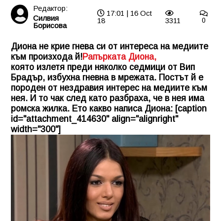
Редактор:
17:01 | 16 Oct
Силвия
18
3311
0
Борисова
Диона не крие гнева си от интереса на медиите
към произхода й!
Рапърката Диона,
която излетя преди няколко седмици от Вип
Брадър, избухна гневна в мрежата. Постът й е
породен от нездравия интерес на медиите към
нея. И то чак след като разбраха, че в нея има
ромска жилка. Ето какво написа Диона: [caption
id="attachment_414630" align="alignright"
width="300"]