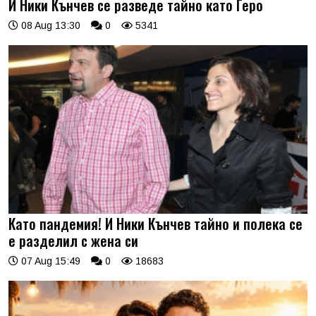
И Ники Кънчев се разведе тайно като Геро
08 Aug 13:30
0
5341
Като пандемия! И Ники Кънчев тайно и полека се
е разделил с жена си
07 Aug 15:49
0
18683