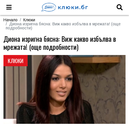
Начало
Клюки
Диона изригна бясна: Виж какво избълва в мрежата! (още
подробности)
Диона изригна бясна: Виж какво избълва в
мрежата! (още подробности)
КЛЮКИ