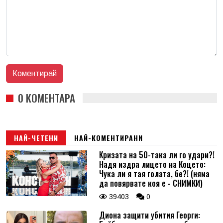
0 КОМЕНТАРА
НАЙ-ЧЕТЕНИ
НАЙ-КОМЕНТИРАНИ
Кризата на 50-така ли го удари?!
Надя издра лицето на Коцето:
Чука ли я тая голата, бе?! (няма
да повярвате коя е - СНИМКИ)
39403
0
Диона защити убития Георги: