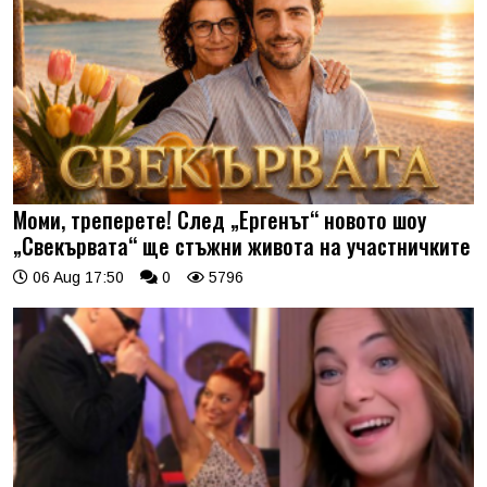
Моми, треперете! След „Ергенът“ новото шоу
„Свекървата“ ще стъжни живота на участничките
06 Aug 17:50
0
5796