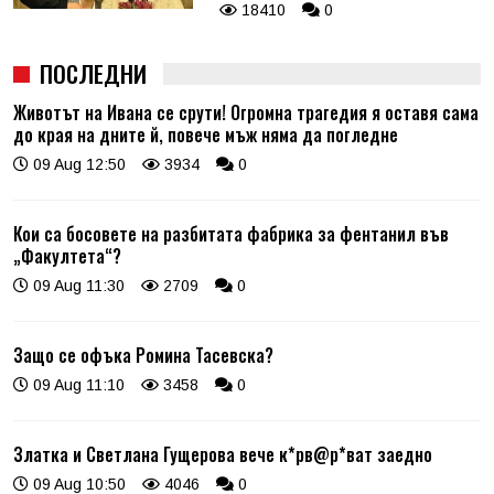
18410
0
ПОСЛЕДНИ
Животът на Ивана се срути! Огромна трагедия я оставя сама
до края на дните й, повече мъж няма да погледне
09 Aug 12:50
3934
0
Кои са босовете на разбитата фабрика за фентанил във
„Факултета“?
09 Aug 11:30
2709
0
Защо се офъка Ромина Тасевска?
09 Aug 11:10
3458
0
Златка и Светлана Гущерова вече к*рв@р*ват заедно
09 Aug 10:50
4046
0