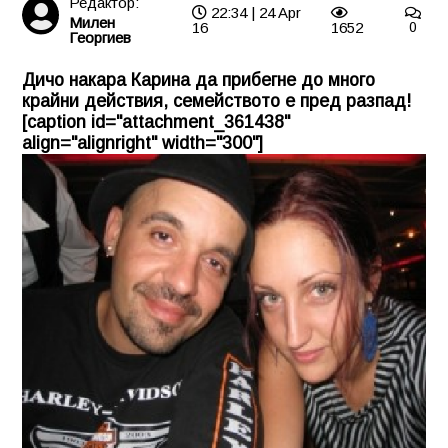
Редактор:
22:34 | 24 Apr
Милен
16
1652
0
Георгиев
Дичо накара Карина да прибегне до много
крайни действия, семейството е пред разпад!
[caption id="attachment_361438"
align="alignright" width="300"]