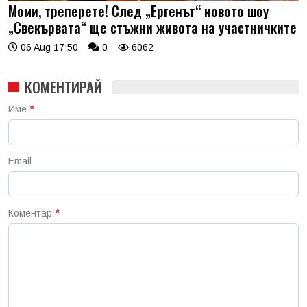
Моми, треперете! След „Ергенът“ новото шоу
„Свекървата“ ще стъжни живота на участничките
06 Aug 17:50
0
6062
КОМЕНТИРАЙ
Име
*
Email
Коментар
*