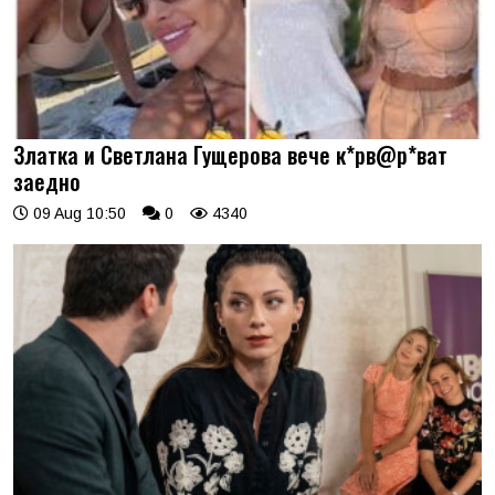
Златка и Светлана Гущерова вече к*рв@р*ват
заедно
09 Aug 10:50
0
4340