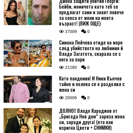
Диона защити убития Георги:
Бейби, момичета като теб се
предлагат сами и знаят повече
за секса от жени на моята
възраст! (ВИЖ ОЩЕ)
37009
0
Симона Пейчева отиде на море
след убийството на любимия й
Владо Загатото, скарала се с
него за пари
21280
0
Като пандемия! И Ники Кънчев
тайно и полека се е разделил с
жена си
20006
0
ДОЛНО!! Владо Караджов от
„Бригада Нов дом“ заряза жена
си, заради друга! (ето как
изригна Цвети + СНИМКИ)