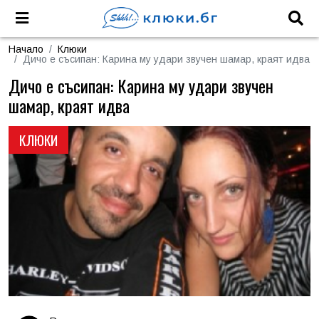
Начало
Клюки
Дичо е съсипан: Карина му удари звучен шамар, краят идва
Дичо е съсипан: Карина му удари звучен
шамар, краят идва
КЛЮКИ