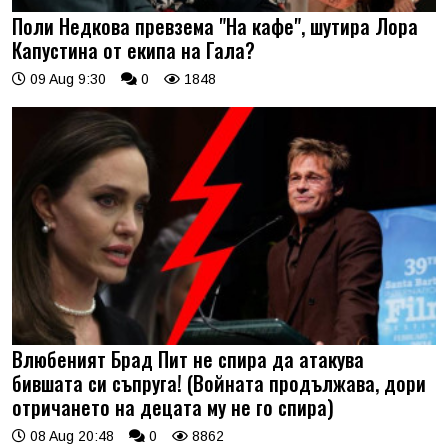
Поли Недкова превзема "На кафе", шутира Лора
Капустина от екипа на Гала?
09 Aug 9:30
0
1848
Влюбеният Брад Пит не спира да атакува
бившата си съпруга! (Войната продължава, дори
отричането на децата му не го спира)
08 Aug 20:48
0
8862