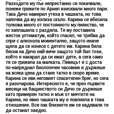
Разходите му пък непрестанно се покачвали,
понеже грижите по Ариел изисквали много пари.
Така Дичо намерил утеха в чашката, но това
започва да му излиза скъпо. Карина се вбесила
толкова много от постоянното му пиянство, че
го заплашила с раздяла. Тя му поставила
жесток ултиматум, който гласял, че трябва да
спре с алкохола моментално, защото иначе
щяла да се изнесе с детето им. Карина била
бясна на Дичо най-вече защото той бил този,
който я накарал да си имат дете, а сега само
тя се грижела за малката. Певецът е с доста
по-напреднал биологичен часовник и държеше
на всяка цена да стане татко в скоро време.
Карина се яви неговият спасителен бряг, но сега
я разочарова. Интересното е, че през първите
месеци на бащинството си Дичо се държеше
като примерен татко и мъж от мечтите на
Карина, но явно чашката му е повлияла в това
отношение. Все пак близките им се надявали те
да останат заедно.