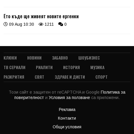
Ето къде ще живеят новите ергенки
09 Aug 10:30
1211
0
КЛЮКИ
НОВИНИ
ЗАБАВНО
ШОУБИЗНЕС
ТВ СЕРИАЛИ
РИАЛИТИ
ИСТОРИЯ
МУЗИКА
РАЗКРИТИЯ
СВЯТ
ЗДРАВЕ И ДИЕТИ
СПОРТ
Този сайт е защитен от reCAPTCHA и Google
Политика за
поверителност
и
Условия за ползване
са приложени.
Реклама
Контакти
Общи условия