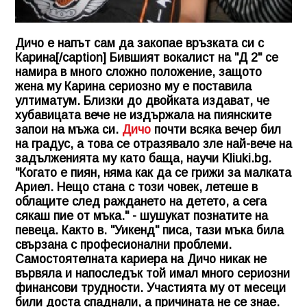
Дичо е напът сам да закопае връзката си с
Карина[/caption] Бившият вокалист на "Д 2" се
намира в много сложно положение, защото
жена му Карина сериозно му е поставила
ултиматум. Близки до двойката издават, че
хубавицата вече не издържала на пиянските
запои на мъжа си.
Дичо
почти всяка вечер бил
на градус, а това се отразявало зле най-вече на
задълженията му като баща, научи
Kliuki.bg
.
"Когато е пиян, няма как да се грижи за малката
Ариел. Нещо стана с този човек, летеше в
облаците след раждането на детето, а сега
сякаш пие от мъка." - шушукат познатите на
певеца. Както в. "Уикенд" писа, тази мъка била
свързана с професионални проблеми.
Самостоятелната кариера на Дичо никак не
вървяла и напоследък той имал много сериозни
финансови трудности. Участията му от месеци
били доста спаднали, а причината не се знае.