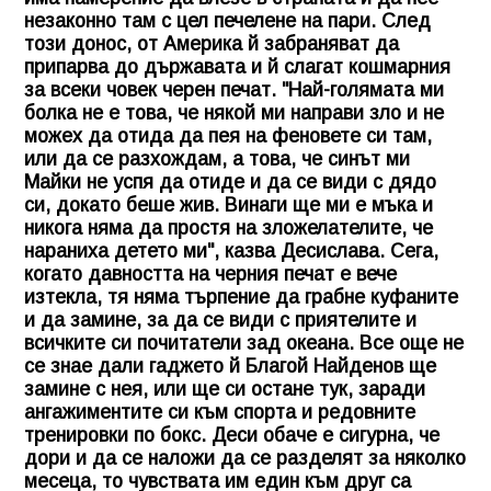
незаконно там с цел печелене на пари. След
този донос, от Америка й забраняват да
припарва до държавата и й слагат кошмарния
за всеки човек черен печат. "Най-голямата ми
болка не е това, че някой ми направи зло и не
можех да отида да пея на феновете си там,
или да се разхождам, а това, че синът ми
Майки не успя да отиде и да се види с дядо
си, докато беше жив. Винаги ще ми е мъка и
никога няма да простя на зложелателите, че
нараниха детето ми", казва Десислава. Сега,
когато давността на черния печат е вече
изтекла, тя няма търпение да грабне куфаните
и да замине, за да се види с приятелите и
всичките си почитатели зад океана. Все още не
се знае дали гаджето й Благой Найденов ще
замине с нея, или ще си остане тук, заради
ангажиментите си към спорта и редовните
тренировки по бокс. Деси обаче е сигурна, че
дори и да се наложи да се разделят за няколко
месеца, то чувствата им един към друг са