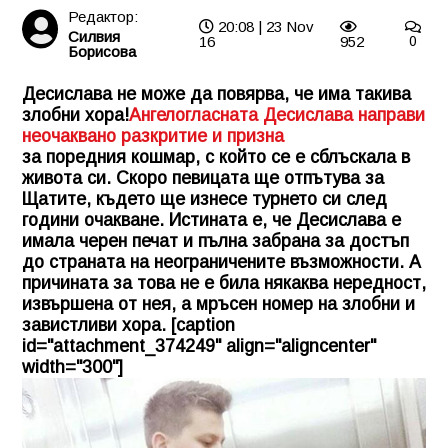
Редактор:
20:08 | 23 Nov
Силвия
16
952
0
Борисова
Десислава не може да повярва, че има такива
злобни хора!
Ангелогласната Десислава направи
неочаквано разкритие и призна
за поредния кошмар, с който се е сблъскала в
живота си. Скоро певицата ще отпътува за
Щатите, където ще изнесе турнето си след
години очакване. Истината е, че Десислава е
имала черен печат и пълна забрана за достъп
до страната на неограничените възможности. А
причината за това не е била някаква нередност,
извършена от нея, а мръсен номер на злобни и
завистливи хора. [caption
id="attachment_374249" align="aligncenter"
width="300"]