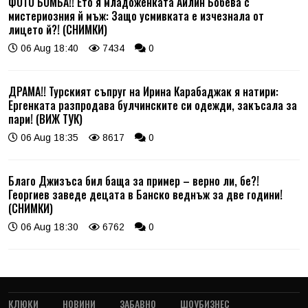
ФОТО БОМБА!! Ето я младоженката Айлин Бобева с
мистериозния й мъж: Защо усмивката е изчезнала от
лицето й?! (СНИМКИ)
06 Aug 18:40
7434
0
ДРАМА!! Турският съпруг на Ирина Карабаджак я натири:
Ергенката разпродава булчинските си одежди, закъсала за
пари! (ВИЖ ТУК)
06 Aug 18:35
8617
0
Благо Джизъса бил баща за пример – верно ли, бе?!
Георгиев заведе децата в Банско веднъж за две години!
(СНИМКИ)
06 Aug 18:30
6762
0
КЛЮКИ
НОВИНИ
ЗАБАВНО
ШОУБИЗНЕС