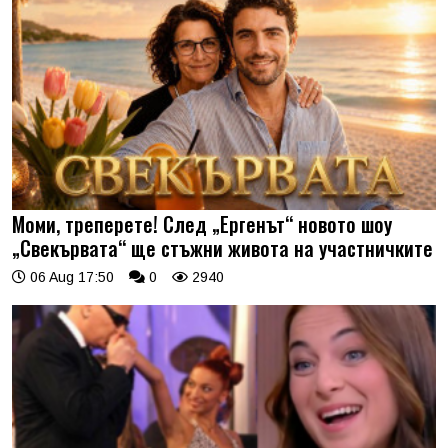
Моми, треперете! След „Ергенът“ новото шоу
„Свекървата“ ще стъжни живота на участничките
06 Aug 17:50
0
2940