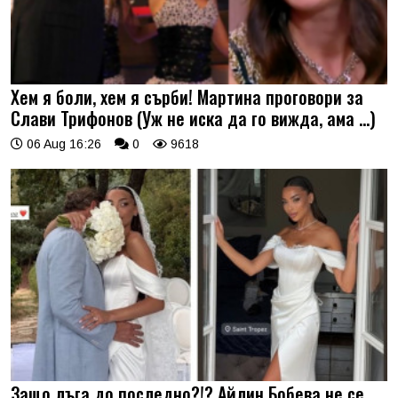
Хем я боли, хем я сърби! Мартина проговори за
Слави Трифонов (Уж не иска да го вижда, ама …)
06 Aug 16:26
0
9618
Защо лъга до последно?!? Айлин Бобева не се