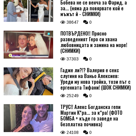
Бобева не се венча за Фарид, а
за... (няма да повярвате кой е
мъжът й - СНИМКИ)
38647
0
ПОТВЪРДЕНО!! Прясно
разведеният Геро си хвана
любовницата и замина на море!
(СНИМКИ)
37303
0
Гадже ли?!? Валерия е секс
слугиня на Ваньо Алексиев:
Уреди му нова тройка, този път с
ергенката Тифани! (ШОК СНИМКИ)
25249
0
ТРУС!! Алекс Богданска гепи
Мартин К*ра... за к*ра! (ФОТО
БОМБА + къде го заведе на
безплатна почивка)
24108
0