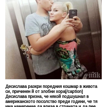
Десислава разкри поредния кошмар в живота
си, причинен й от злобни хора[/caption]
Десислава призна, че някой подшушнал в
американското посолство преди години, че тя
има намерение да влезе в страната и да пее