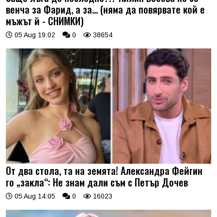
венча за Фарид, а за... (няма да повярвате кой е
мъжът й - СНИМКИ)
05 Aug 19:02
0
38654
От два стола, та на земята! Александра Фейгин
го „закла“: Не знам дали съм с Петър Дочев
05 Aug 14:05
0
16023