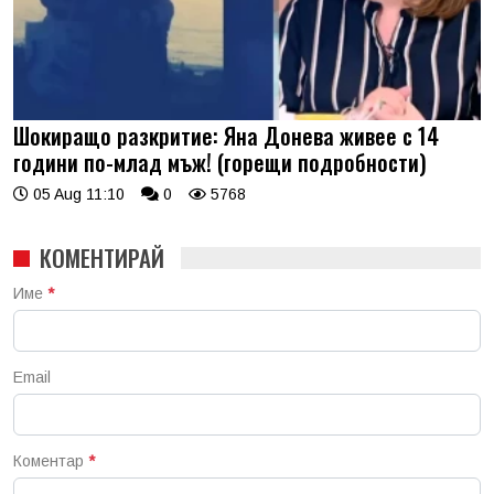
Шокиращо разкритие: Яна Донева живее с 14
години по-млад мъж! (горещи подробности)
05 Aug 11:10
0
5768
КОМЕНТИРАЙ
Име
*
Email
Коментар
*