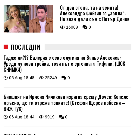
От два стола, та на земята!
Александра Фейгин го „закла“:
Не знам дали съм с Петър Дочев
16009
0
ПОСЛЕДНИ
Гадже ли?!? Валерия е секс слугиня на Ваньо Алексиев:
Уреди му нова тройка, този път с ергенката Тифани! (ШОК
СНИМКИ)
06 Aug 18:48
25249
0
Бившият на Ирмена Чичикова изригна срещу Дочев: Копеле
мръсно, ще ти отрежа топките! (Стефан Щерев побесня –
ВИЖ ТУК)
06 Aug 18:44
9919
0