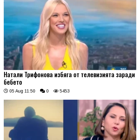
Натали Трифонова избяга от телевизията заради
бебето
05 Aug 11:50
0
5453