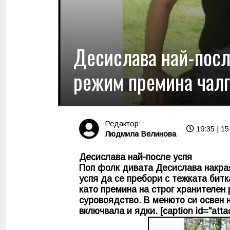
Десислава най-посл
режим премина чалг
Редактор:
19:35 | 15
Людмила Велинова
Десислава най-после успя
Поп фолк дивата Десислава накра
успя да се пребори с тежката бит
като премина на строг хранителен 
суровоядство. В менюто си освен 
включвала и ядки. [caption id="atta