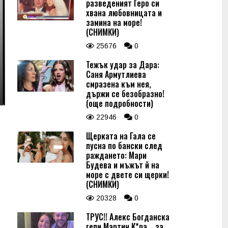
разведеният Геро си
хвана любовницата и
замина на море!
(СНИМКИ)
25676
0
Тежък удар за Дара:
Саня Армутлиева
смразена към нея,
държи се безобразно!
(още подробности)
22946
0
Щерката на Гала се
пусна по бански след
раждането: Мари
Будева и мъжът й на
море с двете си щерки!
(СНИМКИ)
20328
0
ТРУС!! Алекс Богданска
гепи Мартин К*ра... за