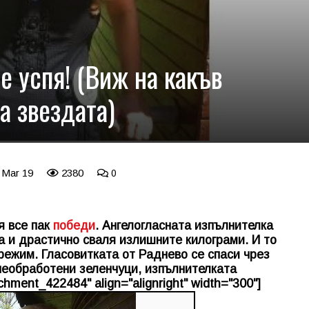
е успя! (Виж на какъв
а звездата)
 Mar 19
2380
0
я все пак
победи
. Ангелогласната изпълнителка
ка и драстично сваля излишните килограми. И то
режим. Гласовитката от Раднево се спаси чрез
необработени зеленчуци, изпълнителката
chment_422484" align="alignright" width="300"]