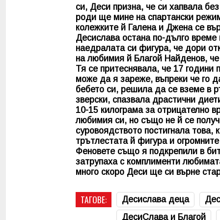
си, Деси призна, че си хапвала бе
роди ще мине на спартански режим
колежките й Галена и Джена се въ
Десислава остана по-дълго време 
наедралата си фигура, че дори от
на любимия й Благой Найденов, че 
Тя се притеснявала, че 17 години
може да я зареже, въпреки че го д
бебето си, решила да се вземе в 
зверски, спазвала драстични диети
10-15 килограма за отрицателно в
любимия си, но също не й се получ
суровоядството постигнала това, к
трътлестата й фигура и огромните
Феновете също я подкрепили в бит
затрупаха с комплименти любимата
много скоро Деси ще си върне ста
ТАГОВЕ:
Десислава деца
Дес
ДесиСлава и Благой