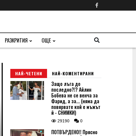
РАЗКРИТИЯ
ОЩЕ
НАЙ-ЧЕТЕНИ
НАЙ-КОМЕНТИРАНИ
Защо лъга до
последно?!? Айлин
Бобева не се венча за
Фарид, а за... (няма да
повярвате кой е мъжът
й - СНИМКИ)
29190
0
ПОТВЪРДЕНО!! Прясно