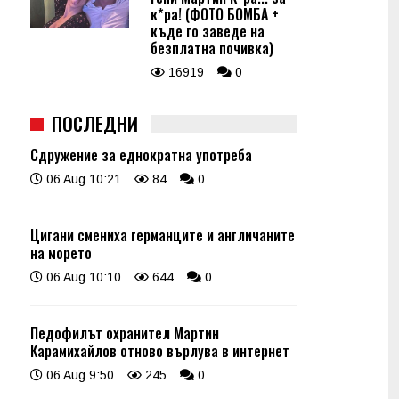
к*ра! (ФОТО БОМБА +
къде го заведе на
безплатна почивка)
16919
0
ПОСЛЕДНИ
Сдружение за еднократна употреба
06 Aug 10:21
84
0
Цигани смениха германците и англичаните
на морето
06 Aug 10:10
644
0
Педофилът охранител Мартин
Карамихайлов отново върлува в интернет
06 Aug 9:50
245
0