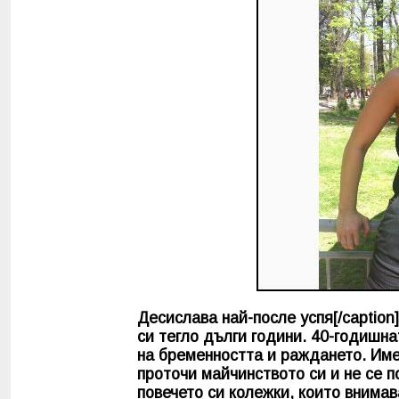
Десислава най-после успя[/captio
си тегло дълги години. 40-годишна
на бременността и раждането. Им
проточи майчинството си и не се п
повечето си колежки, които внимав