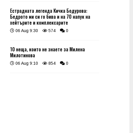
Естрадната легенда Кичка Бодурова:
Бедрото ми си го бива и на 70 напук на
хейтърите и комплексарите
06 Aug 9:30
574
0
10 неща, които не знаете за Милена
Милотинова
06 Aug 9:10
854
0