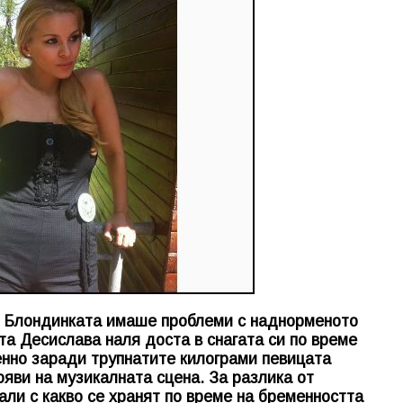
n] Блондинката имаше проблеми с наднорменото
та Десислава наля доста в снагата си по време
енно заради трупнатите килограми певицата
ояви на музикалната сцена. За разлика от
али с какво се хранят по време на бременността