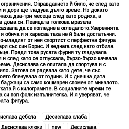
з ограничения. Оправданието й било, че след като
 и дори ще гладува дълго време. Но докато
рнаха два-три месеца след като родиха, а
в дома си. Певицата толкова мразела
казвала да се погледне в огледалото.Уверенията
я обича и я харесва така не й били достатъчни.
 по-младият от нея спортист с перфектна фигура
ари със син Борис. И веднага след като отбила
ръце. Преди това русата фурия ту гладувала
 и след като се отпускала, бързо-бързо качвала
реме. Десислава се опитала да спортува и с
ило. Затова се радвала като дете, че със
оето бленувала от години. И с днешна дата
 баджаци са само кошмарен спомен от миналото.
ката й с килограмите. В социалните мрежи те
 си поп фолк изпълнителка. И я уверяват, че
рата фигура.
ислава дебела
Десислава слаба
Десислава клюки
new
Десислава