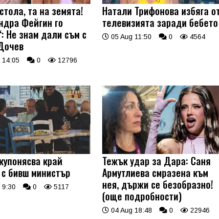
стола, та на земята!
Натали Трифонова избяга о
ндра Фейгин го
телевизията заради бебето
: Не знам дали съм с
05 Aug 11:50
0
4564
Дочев
 14:05
0
12796
купонясва край
Тежък удар за Дара: Саня
 с бивш министър
Армутлиева смразена към
нея, държи се безобразно!
 9:30
0
5117
(още подробности)
04 Aug 18:48
0
22946