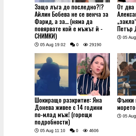
Защо лъга до последно?!?
От два 
Айлин Бобева не се венча за
Алекса
Фарид, а за... (няма да
„закла“
повярвате кой е мъжът й -
Петър 
СНИМКИ)
05 Aug
05 Aug 19:02
0
29190
Шокиращо разкритие: Яна
Фънки 
Донева живее с 14 години
морето
по-млад мъж! (горещи
05 Aug
подробности)
05 Aug 11:10
0
4606