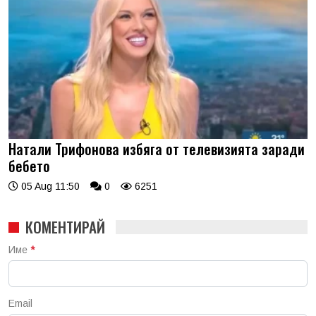
Натали Трифонова избяга от телевизията заради
бебето
05 Aug 11:50
0
6251
КОМЕНТИРАЙ
Име
*
Email