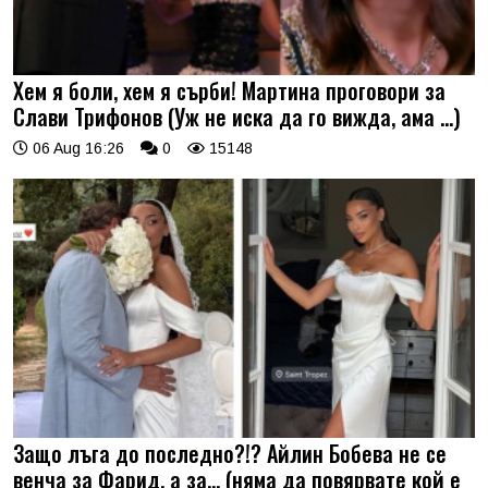
Хем я боли, хем я сърби! Мартина проговори за
Слави Трифонов (Уж не иска да го вижда, ама …)
06 Aug 16:26
0
15148
Защо лъга до последно?!? Айлин Бобева не се
венча за Фарид, а за... (няма да повярвате кой е