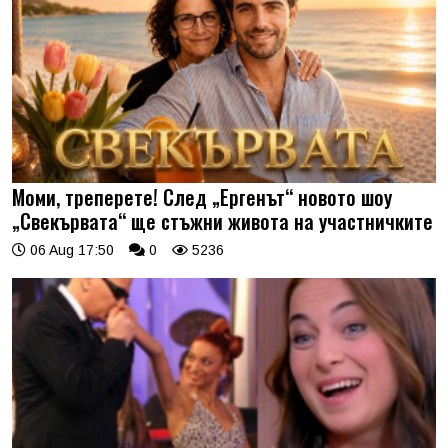
Моми, треперете! След „Ергенът“ новото шоу
„Свекървата“ ще стъжни живота на участничките
06 Aug 17:50
0
5236