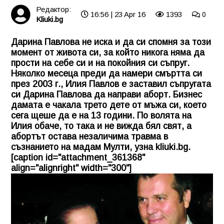
Редактор:
16:56 | 23 Apr 16
1393
0
Kliuki.bg
Дарина Павлова не иска и да си спомня за този
момент от живота си, за който никога няма да
прости на себе си и на покойния си съпруг.
Няколко месеца преди да намери смъртта си
през 2003 г., Илия Павлов е заставил съпругата
си
Дарина Павлова
да направи аборт. Бизнес
дамата е чакала трето дете от мъжа си, което
сега щеше да е на 13 години. По волята на
Илия обаче, то така и не вижда бял свят, а
абортът остава незаличима травма в
съзнанието на мадам Мулти, узна
kliuki.bg
.
[caption id="attachment_361368"
align="alignright" width="300"]