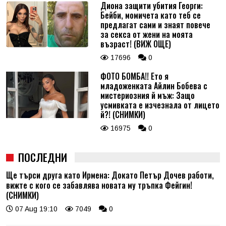
Диона защити убития Георги:
Бейби, момичета като теб се
предлагат сами и знаят повече
за секса от жени на моята
възраст! (ВИЖ ОЩЕ)
17696
0
ФОТО БОМБА!! Ето я
младоженката Айлин Бобева с
мистериозния й мъж: Защо
усмивката е изчезнала от лицето
й?! (СНИМКИ)
16975
0
ПОСЛЕДНИ
Ще търси друга като Ирмена: Докато Петър Дочев работи,
вижте с кого се забавлява новата му тръпка Фейгин!
(СНИМКИ)
07 Aug 19:10
7049
0