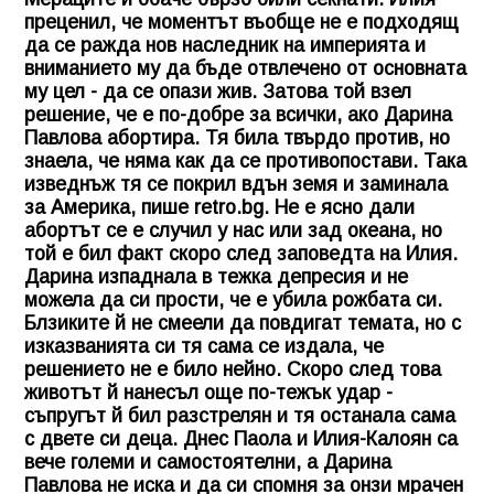
преценил, че моментът въобще не е подходящ
да се ражда нов наследник на империята и
вниманието му да бъде отвлечено от основната
му цел - да се опази жив. Затова той взел
решение, че е по-добре за всички, ако
Дарина
Павлова
абортира. Тя била твърдо против, но
знаела, че няма как да се противопостави. Така
изведнъж тя се покрил вдън земя и заминала
за Америка, пише retro.bg. Не е ясно дали
абортът се е случил у нас или зад океана, но
той е бил факт скоро след заповедта на Илия.
Дарина изпаднала в тежка депресия и не
можела да си прости, че е убила рожбата си.
Блзиките й не смеели да повдигат темата, но с
изказванията си тя сама се издала, че
решението не е било нейно. Скоро след това
животът й нанесъл още по-тежък удар -
съпругът й бил разстрелян и тя останала сама
с двете си деца. Днес Паола и Илия-Калоян са
вече големи и самостоятелни, а
Дарина
Павлова
не иска и да си спомня за онзи мрачен