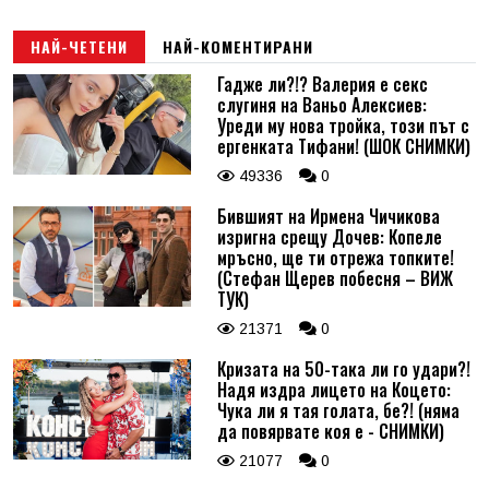
НАЙ-ЧЕТЕНИ
НАЙ-КОМЕНТИРАНИ
Гадже ли?!? Валерия е секс
слугиня на Ваньо Алексиев:
Уреди му нова тройка, този път с
ергенката Тифани! (ШОК СНИМКИ)
49336
0
Бившият на Ирмена Чичикова
изригна срещу Дочев: Копеле
мръсно, ще ти отрежа топките!
(Стефан Щерев побесня – ВИЖ
ТУК)
21371
0
Кризата на 50-така ли го удари?!
Надя издра лицето на Коцето:
Чука ли я тая голата, бе?! (няма
да повярвате коя е - СНИМКИ)
21077
0