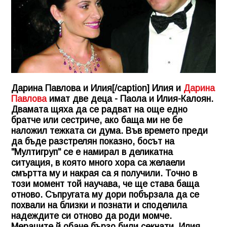
Дарина Павлова и Илия[/caption] Илия и
Дарина
Павлова
имат две деца - Паола и Илия-Калоян.
Двамата щяха да се радват на още едно
братче или сестриче, ако баща ми не бе
наложил тежката си дума. Във времето преди
да бъде разстрелян показно, босът на
"Мултигруп" се е намирал в деликатна
ситуация, в която много хора са желаели
смъртта му и накрая са я получили. Точно в
този момент той научава, че ще става баща
отново. Съпругата му дори побързала да се
похвали на близки и познати и споделила
надеждите си отново да роди момче.
Мераците й обаче бързо били секнати. Илия