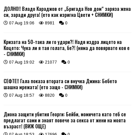
ДОЛНО!! Владо Караджов от „Бригада Нов дом“ заряза жена
си, заради друга! (ето как изригна Цвети + СНИМКИ)
07 Aug 19:06
8981
0
Кризата на 50-така ли го удари?! Надя издра лицето на
Коцето: Чука ли я тая голата, бе?! (няма да повярвате коя е
- СНИМКИ)
07 Aug 19:02
21077
0
СЕФТЕ!! Гала показа втората си внучка Джина: Бебето
шашна мрежата! (ето защо - СНИМКИ)
07 Aug 18:57
8820
0
Диона защити убития Георги: Бейби, момичета като теб се
предлагат сами и знаят повече за секса от жени на моята
възраст! (ВИЖ ОЩЕ)
07 Aug 18:53
17696
0