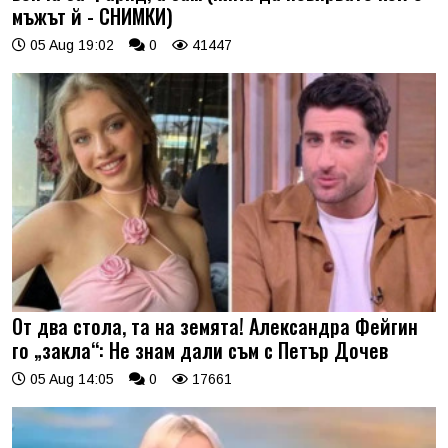
мъжът й - СНИМКИ)
05 Aug 19:02
0
41447
От два стола, та на земята! Александра Фейгин
го „закла“: Не знам дали съм с Петър Дочев
05 Aug 14:05
0
17661