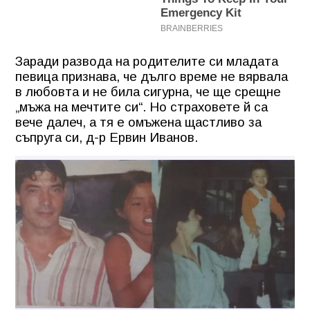
Заради развода на родителите си младата
певица признава, че дълго време не вярвала
в любовта и не била сигурна, че ще срещне
„мъжа на мечтите си“. Но страховете й са
вече далеч, а тя е омъжена щастливо за
съпруга си, д-р Ервин Иванов.