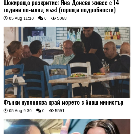
Шокиращо разкритие: Яна Донева живее с 14
години по-млад мъж! (горещи подробности)
05 Aug 11:10
0
5068
Фънки купонясва край морето с бивш министър
05 Aug 9:30
0
5551