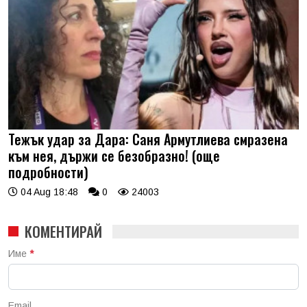
Тежък удар за Дара: Саня Армутлиева смразена
към нея, държи се безобразно! (още
подробности)
04 Aug 18:48
0
24003
КОМЕНТИРАЙ
Име
*
Email