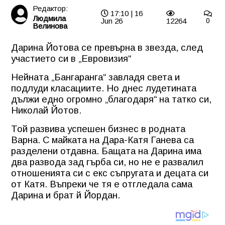
Редактор:
17:10 | 16
Людмила
Jun 26
12264
0
Велинова
Дарина Йотова се превърна в звезда, след
участието си в „Евровизия“
Нейната „Бангаранга“ завладя света и
подлуди класациите. Но днес лудетината
дължи едно огромно „благодаря“ на татко си,
Николай Йотов.
Той развива успешен бизнес в родната
Варна. С майката на Дара-Катя Ганева са
разделени отдавна. Бащата на Дарина има
два развода зад гърба си, но не е развалил
отношенията си с екс съпругата и децата си
от Катя. Въпреки че тя е отгледала сама
Дарина и брат й Йордан.