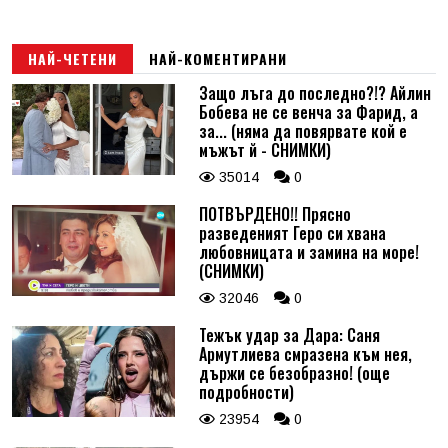
НАЙ-ЧЕТЕНИ
НАЙ-КОМЕНТИРАНИ
Защо лъга до последно?!? Айлин
Бобева не се венча за Фарид, а
за... (няма да повярвате кой е
мъжът й - СНИМКИ)
35014
0
ПОТВЪРДЕНО!! Прясно
разведеният Геро си хвана
любовницата и замина на море!
(СНИМКИ)
32046
0
Тежък удар за Дара: Саня
Армутлиева смразена към нея,
държи се безобразно! (още
подробности)
23954
0