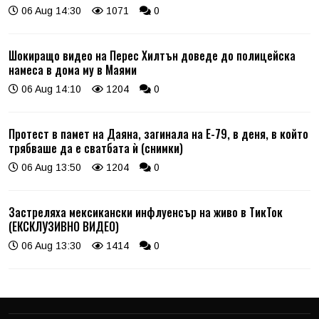
06 Aug 14:30
1071
0
Шокиращо видео на Перес Хилтън доведе до полицейска
намеса в дома му в Маями
06 Aug 14:10
1204
0
Протест в памет на Даяна, загинала на Е-79, в деня, в който
трябваше да е сватбата ѝ (снимки)
06 Aug 13:50
1204
0
Застреляха мексикански инфлуенсър на живо в ТикТок
(ЕКСКЛУЗИВНО ВИДЕО)
06 Aug 13:30
1414
0