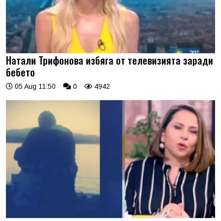
Натали Трифонова избяга от телевизията заради
бебето
05 Aug 11:50
0
4942