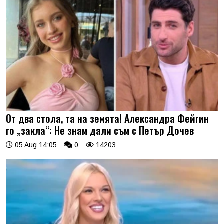
От два стола, та на земята! Александра Фейгин
го „закла“: Не знам дали съм с Петър Дочев
05 Aug 14:05
0
14203