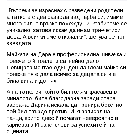
„Въпреки че израснах с разведени родители,
а татко е с два развода зад гърба си, имаме
много силна връзка помежду ни.Разбираме се
уникално, затова искам да имам три-четири
деца. А всички сме откачалки“, шегува се поп
звездата.
Майката на Дара е професионална шивачка и
повечето й тоалети са
нейно дело.
Певицата мечтае един ден да глези майка си,
понеже тя е дала всичко за децата си и е
била винаги до тях.
А на татко си, който бил голям красавец в
миналото, била благодарна заради стара
забрана. Дарина искала да тренира бокс, но
той бил твърдо против. И
я записал на
танци, които днес й помагат невероятно в
кариерата.И са ключови за успехите й на
сцената.