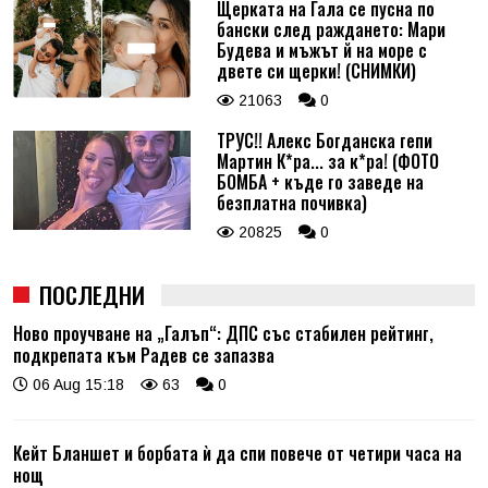
Щерката на Гала се пусна по
бански след раждането: Мари
Будева и мъжът й на море с
двете си щерки! (СНИМКИ)
21063
0
ТРУС!! Алекс Богданска гепи
Мартин К*ра... за к*ра! (ФОТО
БОМБА + къде го заведе на
безплатна почивка)
20825
0
ПОСЛЕДНИ
Ново проучване на „Галъп“: ДПС със стабилен рейтинг,
подкрепата към Радев се запазва
06 Aug 15:18
63
0
Кейт Бланшет и борбата ѝ да спи повече от четири часа на
нощ