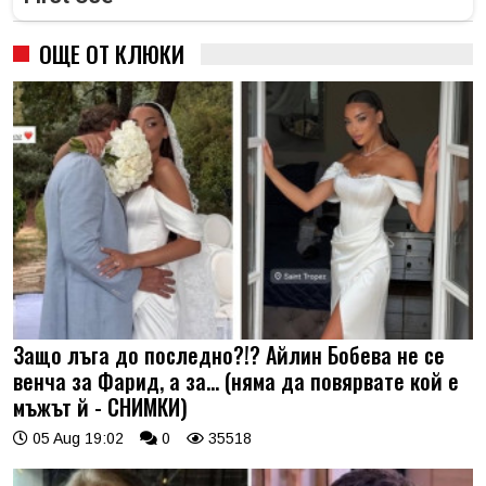
ОЩЕ ОТ КЛЮКИ
Защо лъга до последно?!? Айлин Бобева не се
венча за Фарид, а за... (няма да повярвате кой е
мъжът й - СНИМКИ)
05 Aug 19:02
0
35518