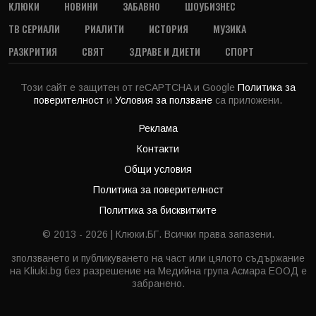
КЛЮКИ
НОВИНИ
ЗАБАВНО
ШОУБИЗНЕС
ТВ СЕРИАЛИ
РИАЛИТИ
ИСТОРИЯ
МУЗИКА
РАЗКРИТИЯ
СВЯТ
ЗДРАВЕ И ДИЕТИ
СПОРТ
Този сайт е защитен от reCAPTCHA и Google
Политика за
поверителност
и
Условия за ползване
са приложени.
Реклама
Контакти
Общи условия
Политика за поверителност
Политика за бисквитките
© 2013 - 2026 | Клюки.БГ. Всички права запазени.
зползването и публикуването на част или цялото съдържание
на Kliuki.bg без разрешение на Медийна група Асмара ЕООД е
забранено.