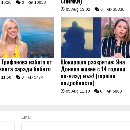
СНИМКИ)
 16:26
0
10038
05 Aug 19:02
0
38836
 Трифонова избяга от
Шокиращо разкритие: Яна
зията заради бебето
Донева живее с 14 години
по-млад мъж! (горещи
 11:50
0
5474
подробности)
05 Aug 11:10
0
5803
Email