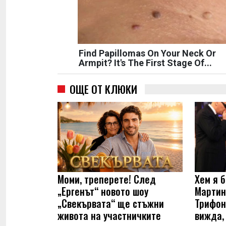
Find Papillomas On Your Neck Or
Armpit? It's The First Stage Of...
ОЩЕ ОТ КЛЮКИ
Моми, треперете! След
Хем я б
„Ергенът“ новото шоу
Мартин
„Свекървата“ ще стъжни
Трифон
живота на участничките
вижда,