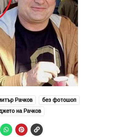
итър Рачков
без фотошоп
джето на Рачков