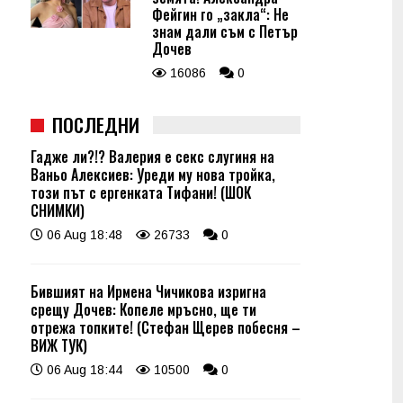
Фейгин го „закла“: Не
знам дали съм с Петър
Дочев
16086
0
ПОСЛЕДНИ
Гадже ли?!? Валерия е секс слугиня на
Ваньо Алексиев: Уреди му нова тройка,
този път с ергенката Тифани! (ШОК
СНИМКИ)
06 Aug 18:48
26733
0
Бившият на Ирмена Чичикова изригна
срещу Дочев: Копеле мръсно, ще ти
отрежа топките! (Стефан Щерев побесня –
ВИЖ ТУК)
06 Aug 18:44
10500
0