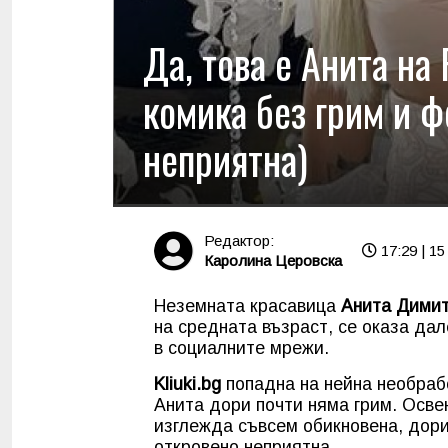
Да, това е Анита на
комика без грим и ф
неприятна)
Редактор:
17:29 | 15
Каролина Церовска
Неземната красавица
Анита Дими
на средната възраст, се оказа дал
в социалните мрежи.
Kliuki.bg
попадна на нейна необраб
Анита дори почти няма грим. Осве
изглежда съвсем обикновена, дори
откровено неприятна.