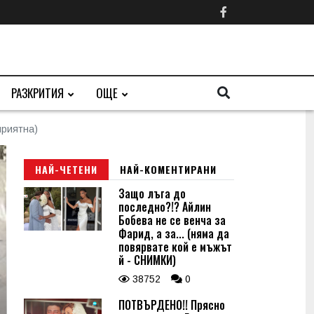
РАЗКРИТИЯ
ОЩЕ
приятна)
НАЙ-ЧЕТЕНИ
НАЙ-КОМЕНТИРАНИ
Защо лъга до
последно?!? Айлин
Бобева не се венча за
Фарид, а за... (няма да
повярвате кой е мъжът
й - СНИМКИ)
38752
0
ПОТВЪРДЕНО!! Прясно