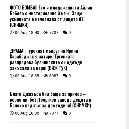
ФОТО БОМБА!! Ето я младоженката Айлин
Бобева с мистериозния й мъж: Защо
усмивката е изчезнала от лицето й?!
(СНИМКИ)
06 Aug 18:40
7707
0
ДРАМА!! Турският съпруг на Ирина
Карабаджак я натири: Ергенката
разпродава булчинските си одежди,
закъсала за пари! (ВИЖ ТУК)
06 Aug 18:35
8967
0
Благо Джизъса бил баща за пример –
верно ли, бе?! Георгиев заведе децата в
Банско веднъж за две години! (СНИМКИ)
06 Aug 18:30
7077
0