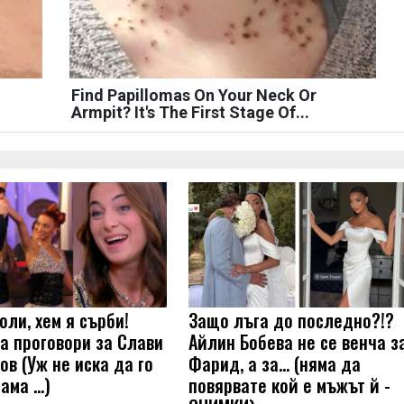
Find Papillomas On Your Neck Or
Armpit? It's The First Stage Of...
оли, хем я сърби!
Защо лъга до последно?!?
а проговори за Слави
Айлин Бобева не се венча з
ов (Уж не иска да го
Фарид, а за... (няма да
 ама …)
повярвате кой е мъжът й -