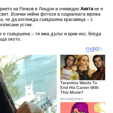
урнето на Рачков в Лондон и очевидно
Анита
не е
свят. Всички нейни фотоси в социалната мрежа
а, че да изглежда съвършена красавица – с
изписани устни.
 е съвършена – тя има дълъг и крив нос, бледа
аща окото.