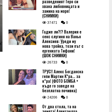
разведеният Геро си
хвана любовницата и
замина на море!
(СНИМКИ)
37471
0
Гадже ли?!? Валерия е
секс слугиня на Ваньо
Алексиев: Уреди му
нова тройка, този път с
ергенката Тифани!
(ШОК СНИМКИ)
26733
0
ТРУС!! Алекс Богданска
гепи Мартин К*ра... за
к*ра! (ФОТО БОМБА +
къде го заведе на
безплатна почивка)
24206
0
От два стола, та на
земята! Александра