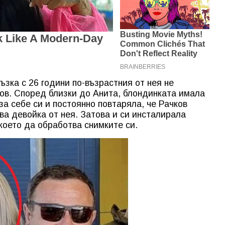
ъзка с 26 години по-възрастния от нея не
ов. Според близки до Анита, блондинката имала
а себе си и постоянно повтаряла, че Рачков
ва девойка от нея. Затова и си инсталирала
което да обработва снимките си.