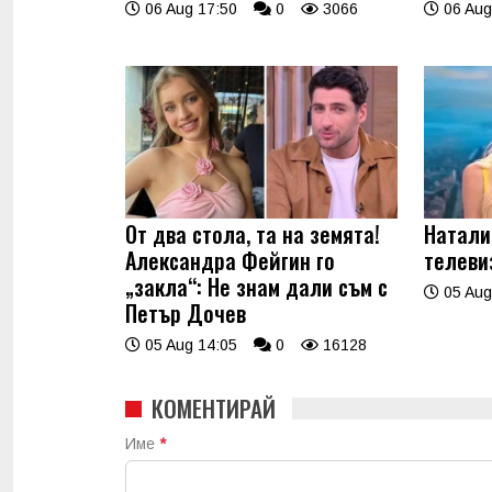
06 Aug 17:50
0
3066
06 Aug
От два стола, та на земята!
Натали
Александра Фейгин го
телеви
„закла“: Не знам дали съм с
05 Aug
Петър Дочев
05 Aug 14:05
0
16128
КОМЕНТИРАЙ
Име
*