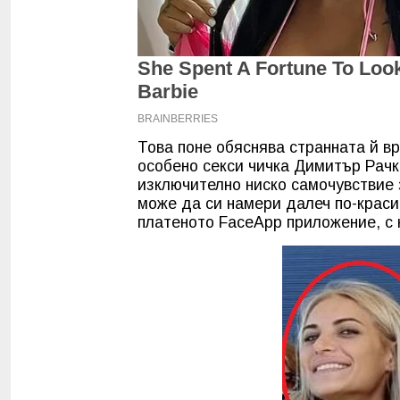
Това поне обяснява странната й вр
особено секси чичка Димитър Рачк
изключително ниско самочувствие з
може да си намери далеч по-краси
платеното FaceApp приложение, с 