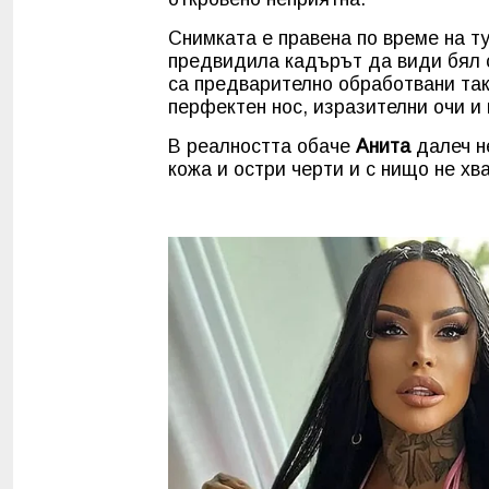
Снимката е правена по време на т
предвидила кадърът да види бял 
са предварително обработвани так
перфектен нос, изразителни очи и 
В реалността обаче
Анита
далеч не
кожа и остри черти и с нищо не хв