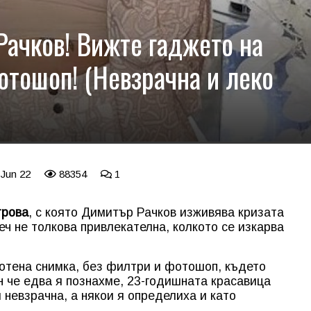
 Рачков! Вижте гаджето на
отошоп! (Невзрачна и леко
 Jun 22
88354
1
трова
, с която Димитър Рачков изживява кризата
еч не толкова привлекателна, колкото се изкарва
отена снимка, без филтри и фотошоп, където
н че едва я познахме, 23-годишната красавица
 невзрачна, а някои я определиха и като