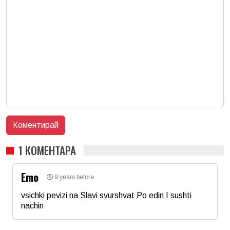
1 КОМЕНТАРА
Emo
9 years before
vsichki pevizi na Slavi svurshvat Po edin I sushti
nachin
Име
*