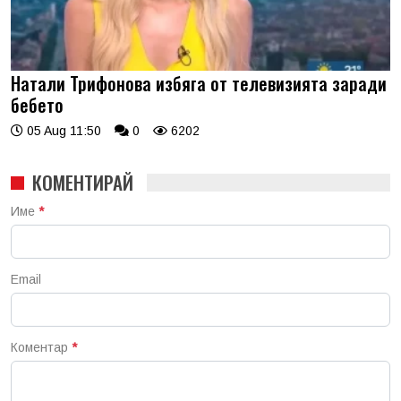
Натали Трифонова избяга от телевизията заради
бебето
05 Aug 11:50
0
6202
КОМЕНТИРАЙ
Име
*
Email
Коментар
*