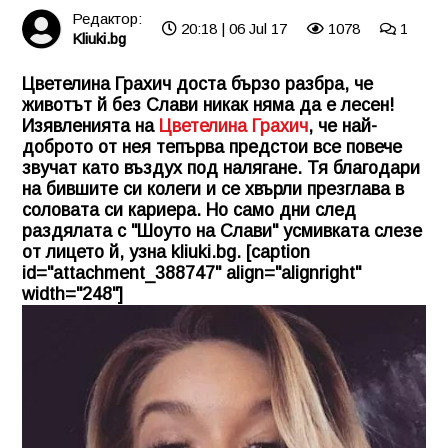
Редактор:
20:18 | 06 Jul 17
1078
1
Kliuki.bg
Цветелина Грахич доста бързо разбра, че
животът й без Слави никак няма да е лесен!
Изявленията на
Цветелина Грахич
, че най-
доброто от нея тепърва предстои все повече
звучат като въздух под налягане. Тя благодари
на бившите си колеги и се хвърли презглава в
соловата си кариера. Но само дни след
раздялата с "Шоуто на Слави" усмивката слезе
от лицето й, узна
kliuki.bg
. [caption
id="attachment_388747" align="alignright"
width="248"]