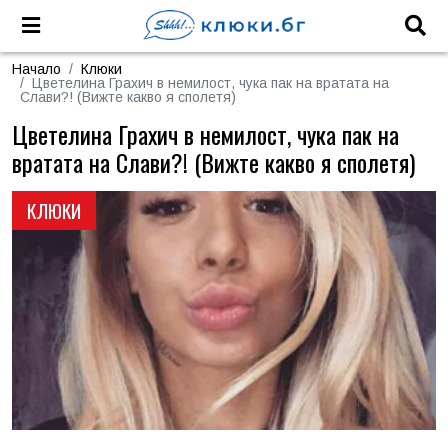
Начало
Клюки
Цветелина Грахич в немилост, чука пак на вратата на
Слави?! (Вижте какво я сполетя)
Цветелина Грахич в немилост, чука пак на
вратата на Слави?! (Вижте какво я сполетя)
КЛЮКИ