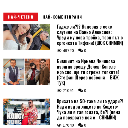
Email
НАЙ-ЧЕТЕНИ
НАЙ-КОМЕНТИРАНИ
Гадже ли?!? Валерия е секс
слугиня на Ваньо Алексиев:
Коментар
*
Уреди му нова тройка, този път с
ергенката Тифани! (ШОК СНИМКИ)
48720
0
Бившият на Ирмена Чичикова
изригна срещу Дочев: Копеле
мръсно, ще ти отрежа топките!
(Стефан Щерев побесня – ВИЖ
ТУК)
21091
0
Кризата на 50-така ли го удари?!
Надя издра лицето на Коцето:
Чука ли я тая голата, бе?! (няма
да повярвате коя е - СНИМКИ)
17640
0