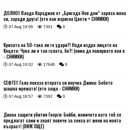
ДОЛНО!! Владо Караджов от „Бригада Нов дом“ заряза жена
си, заради друга! (ето как изригна Цвети + СНИМКИ)
07 Aug 19:06
7301
0
Кризата на 50-така ли го удари?! Надя издра лицето на
Коцето: Чука ли я тая голата, бе?! (няма да повярвате коя е
- СНИМКИ)
07 Aug 19:02
17640
0
СЕФТЕ!! Гала показа втората си внучка Джина: Бебето
шашна мрежата! (ето защо - СНИМКИ)
07 Aug 18:57
7392
0
Диона защити убития Георги: Бейби, момичета като теб се
предлагат сами и знаят повече за секса от жени на моята
възраст! (ВИЖ ОЩЕ)