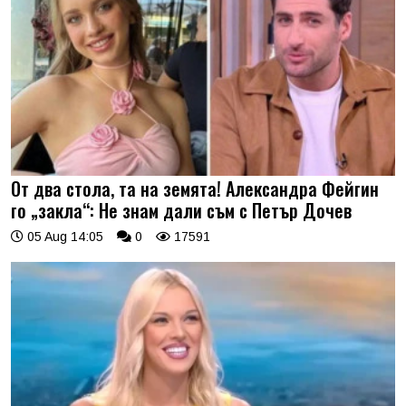
От два стола, та на земята! Александра Фейгин
го „закла“: Не знам дали съм с Петър Дочев
05 Aug 14:05
0
17591