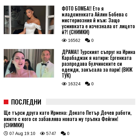
ФОТО БОМБА!! Ето я
младоженката Айлин Бобева с
мистериозния й мъж: Защо
усмивката е изчезнала от лицето
й?! (СНИМКИ)
16562
0
ДРАМА!! Турският съпруг на Ирина
Карабаджак я натири: Ергенката
разпродава булчинските си
одежди, закъсала за пари! (ВИЖ
ТУК)
16324
0
ПОСЛЕДНИ
Ще търси друга като Ирмена: Докато Петър Дочев работи,
вижте с кого се забавлява новата му тръпка Фейгин!
(СНИМКИ)
07 Aug 19:10
5747
0