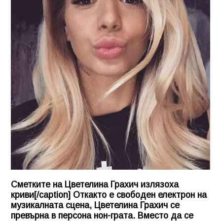
Сметките на Цветелина Грахич излязоха
криви[/caption] Откакто е свободен електрон на
музикалната сцена,
Цветелина Грахич
се
превърна в персона нон-грата. Вместо да се