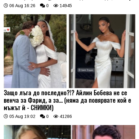
06 Aug 16:26
0
14945
Защо лъга до последно?!? Айлин Бобева не се
венча за Фарид, а за... (няма да повярвате кой е
мъжът й - СНИМКИ)
05 Aug 19:02
0
41286