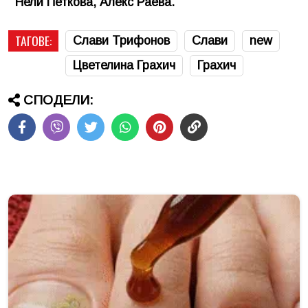
Нели Петкова, Алекс Раева.
ТАГОВЕ:
Слави Трифонов
Слави
new
Цветелина Грахич
Грахич
СПОДЕЛИ: