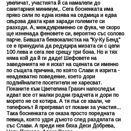
увеличат, участията й са намалели до
санитарния минимум,. Сега босненката има
пряко сили по една изява на седмица и едва
свързва двата края заради големите си
разходи. А, междувременно се фука, че скоро
ще изненада феновете си, вероятно със солово
парче. Бившата беквокалистка на "Ку-Ку Бенд"
се е принудила да редуцира мизата си с цели
100 лева и сега пее срещу три бона. Но и тях
няма кой да й ги даде! Шефовете на
заведенията не я искат на сцената си именно
по същата причина, по която Слави я изрита -
неадекватно поведение, което дори
подпийналите посетители не харесват.
Поканите към
Цветелина Грахич
напоследък
идват все от малки родни градчета и дори по
морето не се котира. А тя пък се хвали, че
телефонът й прегрявал от покани за участия...
Така босненката се оказа просто поредната
певица, която удря дъното след раздялата си
със Слави. А преди нея бяха Деси Добрева,