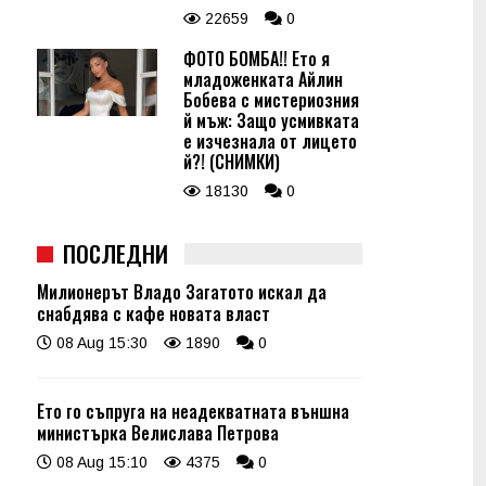
22659
0
ФОТО БОМБА!! Ето я
младоженката Айлин
Бобева с мистериозния
й мъж: Защо усмивката
е изчезнала от лицето
й?! (СНИМКИ)
18130
0
ПОСЛЕДНИ
Милионерът Владо Загатото искал да
снабдява с кафе новата власт
08 Aug 15:30
1890
0
Ето го съпруга на неадекватната външна
министърка Велислава Петрова
08 Aug 15:10
4375
0