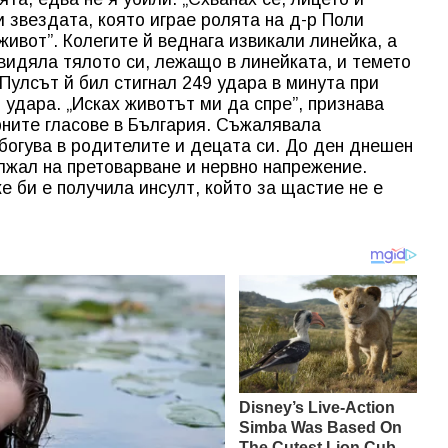
и звездата, която играе ролята на д-р Поли
ивот”. Колегите й веднага извикали линейка, а
 видяла тялото си, лежащо в линейката, и темето
 Пулсът й бил стигнал 249 удара в минута при
 удара. „Исках животът ми да спре”, признава
рните гласове в България. Съжалявала
сбогува в родителите и децата си. До ден днешен
ължал на претоварване и нервно напрежение.
е би е получила инсулт, който за щастие не е