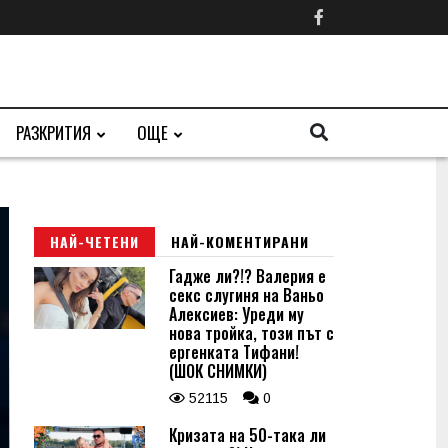
РАЗКРИТИЯ
ОЩЕ
НАЙ-ЧЕТЕНИ
НАЙ-КОМЕНТИРАНИ
Гадже ли?!? Валерия е
секс слугиня на Ваньо
Алексиев: Уреди му
нова тройка, този път с
ергенката Тифани!
(ШОК СНИМКИ)
52115
0
Кризата на 50-така ли