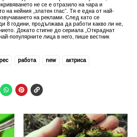
кривяването не се е отразило на чара и
о на нейния „златен глас”. Тя е една от най-
озвучаването на реклами. След като се
ди 8 години, продължава да работи какво ли не,
ението. Докато стигне до сериала „Откраднат
най-популярните лица в него, пише вестник
рес
работа
new
актриса