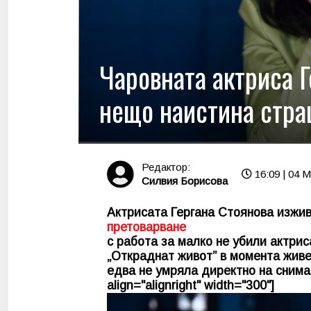
Чаровната актриса 
нещо наистина страш
Редактор:
16:09 | 04 
Силвия Борисова
Актрисата Гергана Стоянова изжи
претоварване
с работа за малко не убили актри
„Откраднат живот” в момента живе
едва не умряла директно на снима
align="alignright" width="300"]