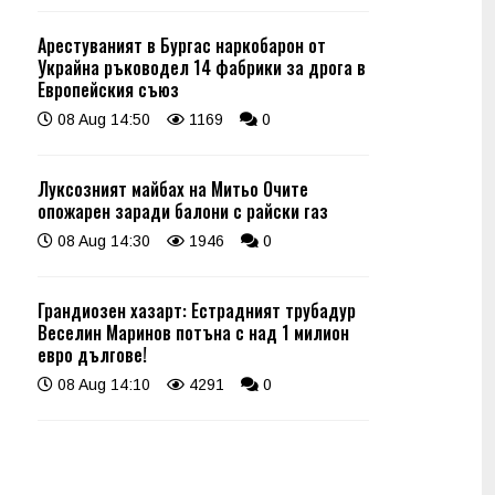
Арестуваният в Бургас наркобарон от
Украйна ръководел 14 фабрики за дрога в
Европейския съюз
08 Aug 14:50
1169
0
Луксозният майбах на Митьо Очите
опожарен заради балони с райски газ
08 Aug 14:30
1946
0
Грандиозен хазарт: Естрадният трубадур
Веселин Маринов потъна с над 1 милион
евро дългове!
08 Aug 14:10
4291
0