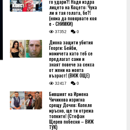
го удари?! Надя издра
лицето на Коцето: Чука
ли я тая голата, бе?!
(няма да повярвате коя
е - СНИМКИ)
37352
0
Диона защити убития
Георги: Бейби,
момичета като теб се
предлагат сами и
знаят повече за секса
от жени на моята
възраст! (ВИЖ ОЩЕ)
32417
0
Бившият на Ирмена
Чичикова изригна
срещу Дочев: Копеле
мръсно, ще ти отрежа
топките! (Стефан
Щерев побесня – ВИЖ
ТУК)