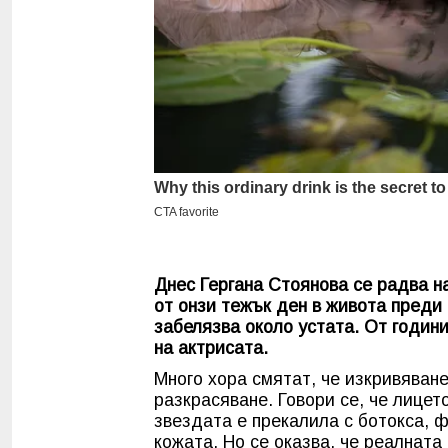
Днес Гергана Стоянова се радва н
от онзи тежък ден в живота преди 
забелязва около устата. От годин
на актрисата.
Много хора смятат, че изкривяван
разкрасяване. Говори се, че лицет
звездата е прекалила с ботокса, 
кожата. Но се оказва, че реалната 