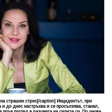
на страшен стрес[/caption] Инцидентът, при
 и до днес настръхва и се просълзява, станал,
а пръв поглед в разцвета на силите си. По онова