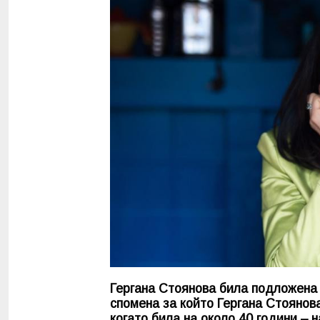
Гергана Стоянова била подложена 
спомена за който Гергана Стоянова
когато била на около 40 години – н