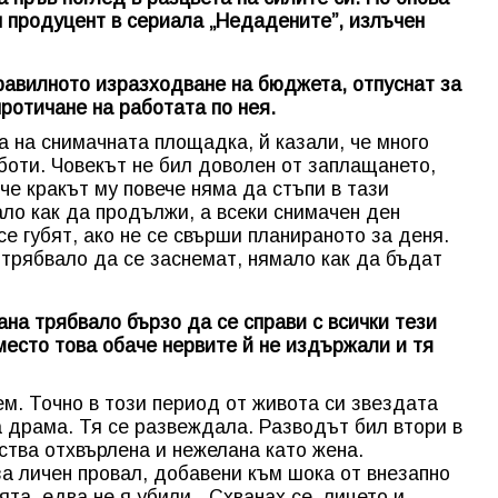
 продуцент в сериала „Недадените”, излъчен
правилното изразходване на бюджета, отпуснат за
протичане на работата по нея.
а на снимачната площадка, й казали, че много
боти. Човекът не бил доволен от заплащането,
че кракът му повече няма да стъпи в тази
ало как да продължи, а всеки снимачен ден
се губят, ако не се свърши планираното за деня.
 трябвало да се заснемат, нямало как да бъдат
ана трябвало бързо да се справи с всички тези
есто това обаче нервите й не издържали и тя
ем. Точно в този период от живота си звездата
 драма. Тя се развеждала. Разводът бил втори в
вства отхвърлена и нежелана като жена.
за личен провал, добавени към шока от внезапно
та, едва не я убили. „Схванах се, лицето и