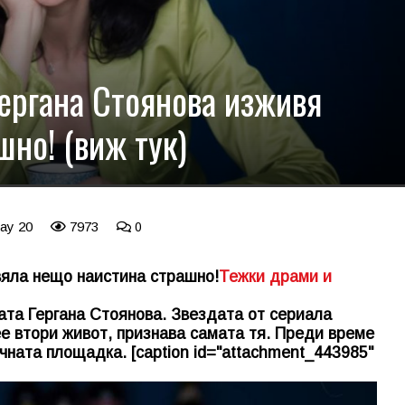
Гергана Стоянова изживя
но! (виж тук)
May 20
7973
0
вяла нещо наистина страшно!
Тежки драми и
сата Гергана Стоянова. Звездата от сериала
е втори живот, признава самата тя. Преди време
чната площадка. [caption id="attachment_443985"