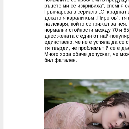
ръцете ми се изкривиха”, спомня с
Грънчарова в сериала „Откраднат ж
докато я карали към „Пирогов”, тя
на лекаря, който се грижел за нея.
нормални стойности между 70 и 85
днес жената с един от най-популя
единствено, че не е успяла да се 
тя твърди, че проблемът й се е д
Много хора обаче допускат, че мож
бил фатален.