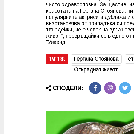
чисто здравословна. За щастие, из
красотата на Гергана Стоянова, нит
популярните актриси в дублажа и 
възстановява от припадъка си пре
твърдейки, че е човек на вдъхнов
живот”, превръщайки се в едно от 
"Уикенд".
ТАГОВЕ:
Гергана Стоянова
ст
Откраднат живот
СПОДЕЛИ: