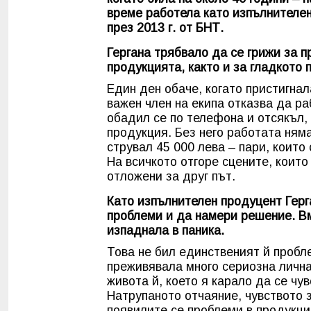
време работела като изпълнителен
през 2013 г. от БНТ.
Гергана трябвало да се грижи за 
продукцията, както и за гладкото 
Един ден обаче, когато пристигнал
важен член на екипа отказва да ра
обадил се по телефона и отсякъл, 
продукция. Без него работата ням
струвал 45 000 лева – пари, които 
На всичкото отгоре сцените, които
отложени за друг път.
Като изпълнителен продуцент Герг
проблеми и да намери решение. Вм
изпаднала в паника.
Това не бил единственият й пробл
преживявала много сериозна лична
живота й, което я карало да се чу
Натрупаното отчаяние, чувството 
появилите се проблеми в продукция