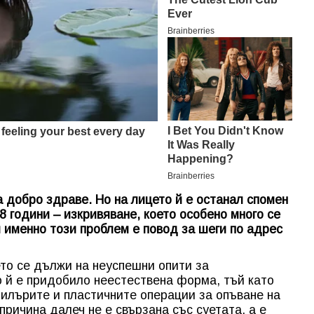
а добро здраве. Но на лицето й е останал спомен
8 години – изкривяване, което особено много се
и именно този проблем е повод за шеги по адрес
ето се дължи на неуспешни опити за
о й е придобило неестествена форма, тъй като
филърите и пластичните операции за опъване на
причина далеч не е свързана със суетата, а е