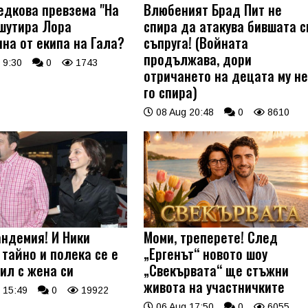
едкова превзема "На
Влюбеният Брад Пит не
 шутира Лора
спира да атакува бившата с
ина от екипа на Гала?
съпруга! (Войната
продължава, дори
 9:30
0
1743
отричането на децата му н
го спира)
08 Aug 20:48
0
8610
андемия! И Ники
Моми, треперете! След
 тайно и полека се е
„Ергенът“ новото шоу
ил с жена си
„Свекървата“ ще стъжни
живота на участничките
 15:49
0
19922
06 Aug 17:50
0
6055