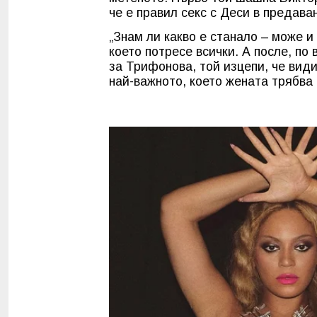
че е правил секс с Деси в предава
„Знам ли какво е станало – може и
което потресе всички. А после, по 
за Трифонова, той изцепи, че вид
най-важното, което жената трябва 