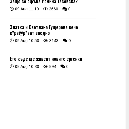
Защо се офъка Ромина Тасевска?
09 Aug 11:10
2660
0
Златка и Светлана Гущерова вече
к*рв@р*ват заедно
09 Aug 10:50
3143
0
Ето къде ще живеят новите ергенки
09 Aug 10:30
994
0