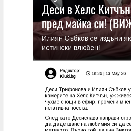
Деси в Хелс Китчън,
пред майка си! (ВИ
Илиян Събков се издъни як
истински влюбен!
Редактор:
18:36 | 13 May 26
Kliuki.bg
Деси Трифонова и Илиян Събков у
камерите на Хелс Китчън, уж живея
чухме снощи в ефир, промени мнен
негативна посока.
След като Десислава направи огр
да даде шанс на любимия си да се
метеното. Първо той шашна Виктор