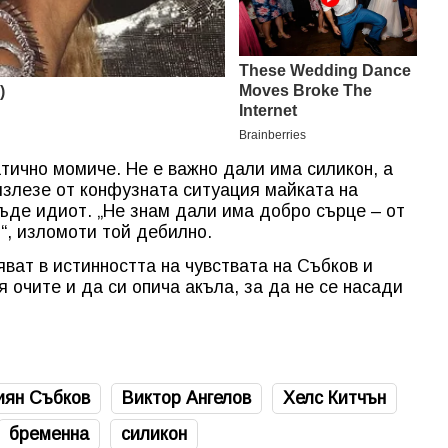
атично момиче. Не е важно дали има силикон, а
излезе от конфузната ситуация майката на
ъде идиот. „Не знам дали има добро сърце – от
о“, изломоти той дебилно.
ват в истинността на чувствата на Събков и
 очите и да си опича акъла, за да не се насади
иян Събков
Виктор Ангелов
Хелс Китчън
бременна
силикон