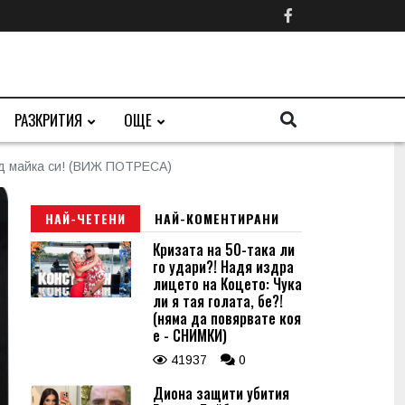
РАЗКРИТИЯ
ОЩЕ
ред майка си! (ВИЖ ПОТРЕСА)
НАЙ-ЧЕТЕНИ
НАЙ-КОМЕНТИРАНИ
Кризата на 50-така ли
го удари?! Надя издра
лицето на Коцето: Чука
ли я тая голата, бе?!
(няма да повярвате коя
е - СНИМКИ)
41937
0
Диона защити убития