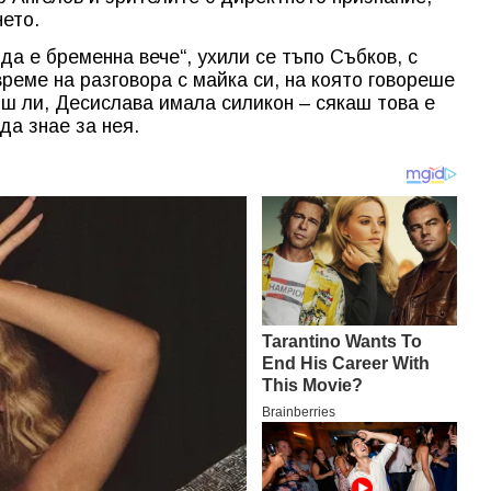
нето.
 да е бременна вече“, ухили се тъпо Събков, с
време на разговора с майка си, на която говореше
иш ли, Десислава имала силикон – сякаш това е
да знае за нея.