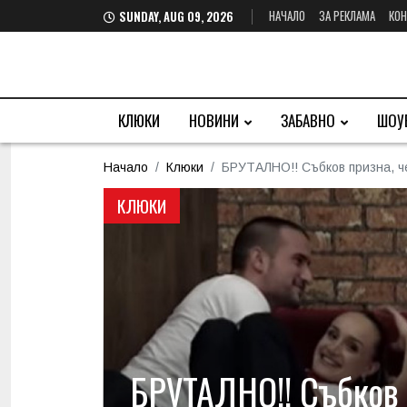
НАЧАЛО
ЗА РЕКЛАМА
КОН
SUNDAY, AUG 09, 2026
КЛЮКИ
НОВИНИ
ЗАБАВНО
ШОУ
Начало
Клюки
БРУТАЛНО!! Събков призна, че
КЛЮКИ
БРУТАЛНО!! Събков п