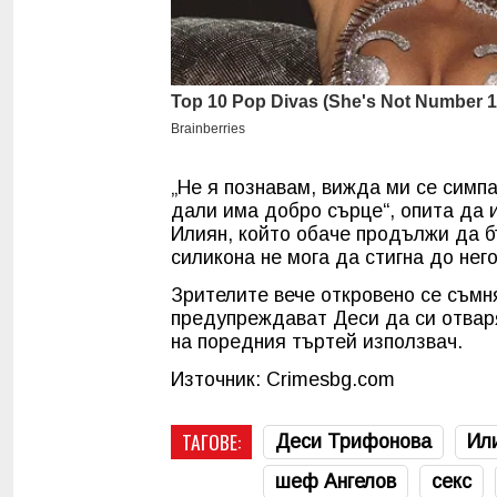
„Не я познавам, вижда ми се симп
дали има добро сърце“, опита да 
Илиян, който обаче продължи да б
силикона не мога да стигна до нег
Зрителите вече откровено се съмня
предупреждават Деси да си отваря
на поредния търтей използвач.
Източник: Crimesbg.com
ТАГОВЕ:
Деси Трифонова
Ил
шеф Ангелов
секс