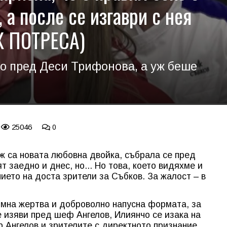
 а после се изгаври с нея
Ж ПОТРЕСА)
о пред Деси Трифонова, а уж беше
25046
0
ж са новата любовна двойка, събрала се пред
т заедно и днес, но... Но това, което видяхме и
ието на доста зрители за Събков. За жалост – в
омна жертва и доброволно напусна формата, за
 изяви пред шеф Ангелов, Илиянчо се изака на
 Ангелов и зрителите с директното признание,