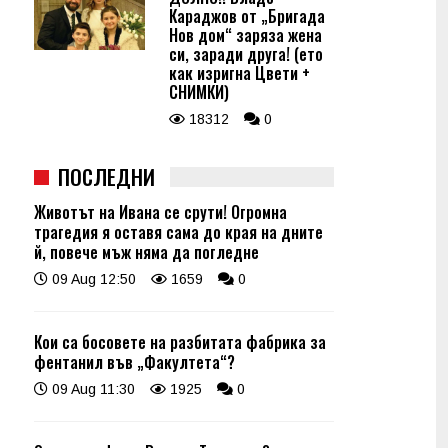
Караджов от „Бригада
Нов дом“ заряза жена
си, заради друга! (ето
как изригна Цвети +
СНИМКИ)
18312
0
ПОСЛЕДНИ
Животът на Ивана се срути! Огромна
трагедия я оставя сама до края на дните
й, повече мъж няма да погледне
09 Aug 12:50
1659
0
Кои са босовете на разбитата фабрика за
фентанил във „Факултета“?
09 Aug 11:30
1925
0