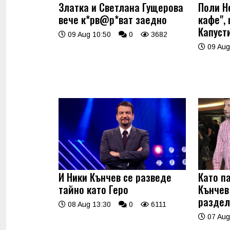
Златка и Светлана Гущерова
Поли Н
вече к*рв@р*ват заедно
кафе",
Капуст
09 Aug 10:50
0
3682
09 Aug
И Ники Кънчев се разведе
Като п
тайно като Геро
Кънчев
раздел
08 Aug 13:30
0
6111
07 Aug