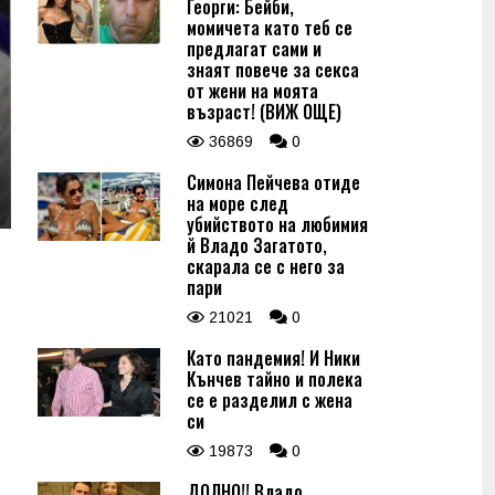
Георги: Бейби,
момичета като теб се
предлагат сами и
знаят повече за секса
от жени на моята
възраст! (ВИЖ ОЩЕ)
36869
0
Симона Пейчева отиде
на море след
убийството на любимия
й Владо Загатото,
скарала се с него за
пари
21021
0
Като пандемия! И Ники
Кънчев тайно и полека
се е разделил с жена
си
19873
0
ДОЛНО!! Владо