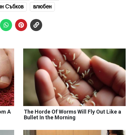
ян Събков
влюбен
rom A
The Horde Of Worms Will Fly Out Like a
Bullet In the Morning