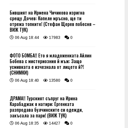
Бившият на Ирмена Чичикова изригна
срещу Дочев: Копеле мръсно, ще ти
отрежа топките! (Стефан Щерев побесня –
ВИЖ ТУК)
06 Aug 18:44
17983
0
ФОТО БОМБА!! Ето я младоженката Айлин
Бобева с мистериозния й мъж: Защо
усмивката е изчезнала от лицето й?!
(СНИМКИ)
06 Aug 18:40
13580
0
ДРАМА!! Турският съпруг на Ирина
Карабаджак я натири: Ергенката
разпродава булчинските си одежди,
закъсала за пари! (ВИЖ ТУК)
06 Aug 18:35
14427
0