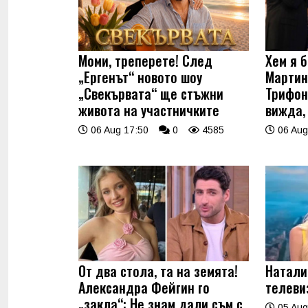
Моми, треперете! След
Хем я б
„Ергенът“ новото шоу
Мартин
„Свекървата“ ще стъжни
Трифон
живота на участничките
вижда,
06 Aug 17:50
0
4585
06 Aug
От два стола, та на земята!
Натали
Александра Фейгин го
телеви
„закла“: Не знам дали съм с
05 Aug