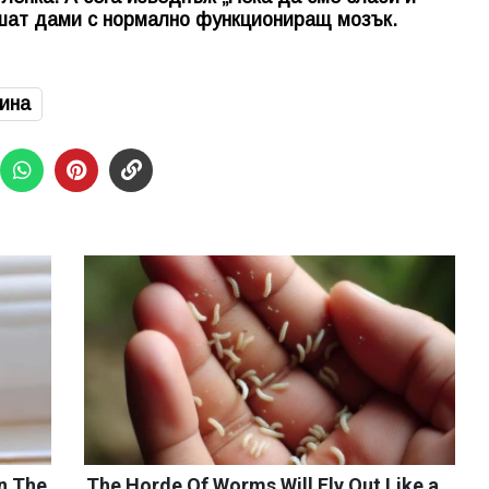
 пишат дами с нормално функциониращ мозък.
ина
n The
The Horde Of Worms Will Fly Out Like a