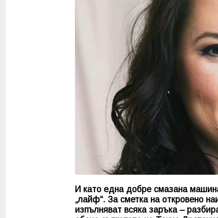
И като една добре смазана машина 
„лайф“. За сметка на откровено наи
изпълняват всяка заръка – разбир