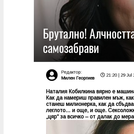
Брутално! Алчностт
самозабрави
Редактор:
21:20 | 29 Jul
Милен Георгиев
Наталия Кобилкина вярно е машина
Как да намериш правилен мъж, как
станеш милионерка, как да сбъдва
леглото… и още, и още. Сексоложк
„цяр“ за всичко – от далак до мера