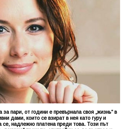
за пари, от години е превърнала своя „жизнь“ в
вни дами, които се взират в нея като гуру и
а се, надлежно платена преди това. Този път