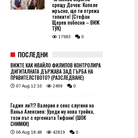
срещу Дочев: Копеле
мръсно, ще ти отрежа
топките! (Стефан
Щерев побесня – ВИЖ
ТУК)
17983
0
ПОСЛЕДНИ
ВИЖТЕ КАК ИВАЙЛО ФИЛИПОВ КОНТРОЛИРА
ДИГИТАЛНАТА ДЪРЖАВА ЗАД ГЪРБА НА
ПРАВИТЕЛСТВОТО? (РАЗСЛЕДВАНЕ)
07 Aug 12:10
2499
0
Гадже ли?!? Валерия е секс слугиня на
Ваньо Алексиев: Уреди му нова тройка,
този път с ергенката Тифани! (ШОК
СНИМКИ)
06 Aug 18:48
42819
0