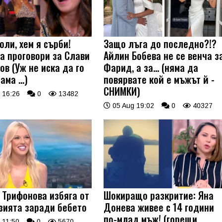
оли, хем я сърби!
Защо лъга до последно?!?
а проговори за Слави
Айлин Бобева не се венча з
ов (Уж не иска да го
Фарид, а за... (няма да
 ама …)
повярвате кой е мъжът й -
СНИМКИ)
 16:26
0
13482
05 Aug 19:02
0
40327
 Трифонова избяга от
Шокиращо разкритие: Яна
зията заради бебето
Донева живее с 14 години
по-млад мъж! (горещи
 11:50
0
5670