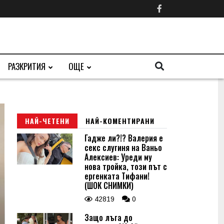
РАЗКРИТИЯ
ОЩЕ
НАЙ-ЧЕТЕНИ
НАЙ-КОМЕНТИРАНИ
Гадже ли?!? Валерия е
секс слугиня на Ваньо
Алексиев: Уреди му
нова тройка, този път с
ергенката Тифани!
(ШОК СНИМКИ)
42819
0
Защо лъга до