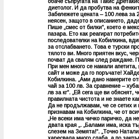
обаче съпругата на Такис Дретакис
диетолог. И да пробутва на фенкит
Забележете цената – 100 лева за 
неясен, защото в описанието, дад
Пише „смес от билки“, което е мек
пазара. Ето как реагират потребит
последователки на Кобилкина, вдиг
за отслабването. Това е турски пр
тялото ви. Много приятен вкус, че
почват да свалям след раждане. П
При мен много се намали апетита, 
сайт и може да го поръчате! Хайде
Кобилкина. „Ами дано намерите отк
чай за 100 лв. За сравнение – хуб
лв за кг“. „Ей сега ще ви обяснят, 
правилната чистота и не знаете ка
Да не продължавам, че се сетих и 
признавам на Кобилкина, че от вси
„Не всеки има чичко паричко, да н
двата края „. „Балами има, иска тъ
слезем на Земята!“. „Точно Натали
харесвала много слаба, а по закръ