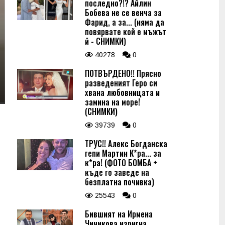
последно?!? Айлин
Бобева не се венча за
Фарид, а за... (няма да
повярвате кой е мъжът
й - СНИМКИ)
40278
0
ПОТВЪРДЕНО!! Прясно
разведеният Геро си
хвана любовницата и
замина на море!
(СНИМКИ)
39739
0
ТРУС!! Алекс Богданска
гепи Мартин К*ра... за
к*ра! (ФОТО БОМБА +
къде го заведе на
безплатна почивка)
25543
0
Бившият на Ирмена
Чичикова изригна