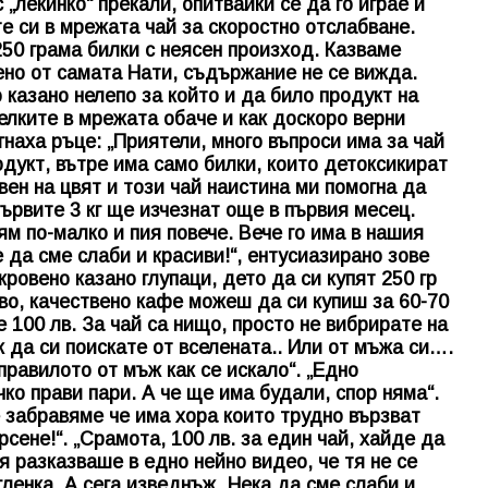
 „лекинко“ прекали, опитвайки се да го играе и
е си в мрежата чай за скоростно отслабване.
250 грама билки с неясен произход. Казваме
ено от самата Нати, съдържание не се вижда.
о казано нелепо за който и да било продукт на
елките в мрежата обаче и как доскоро верни
наха ръце: „Приятели, много въпроси има за чай
одукт, вътре има само билки, които детоксикират
рвен на цвят и този чай наистина ми помогна да
ървите 3 кг ще изчезнат още в първия месец.
ям по-малко и пия повече. Вече го има в нашия
 да сме слаби и красиви!“, ентусиазирано зове
ровено казано глупаци, дето да си купят 250 гр
аво, качествено кафе можеш да си купиш за 60-70
че 100 лв. За чай са нищо, просто не вибрирате на
к да си поискате от вселената.. Или от мъжа си….
правилото от мъж как се искало“. „Едно
чко прави пари. А че ще има будали, спор няма“.
е забравяме че има хора които трудно вързват
рсене!“. „Срамота, 100 лв. за един чай, хайде да
я разказваше в едно нейно видео, че тя не се
гленка. А сега изведнъж „Нека да сме слаби и