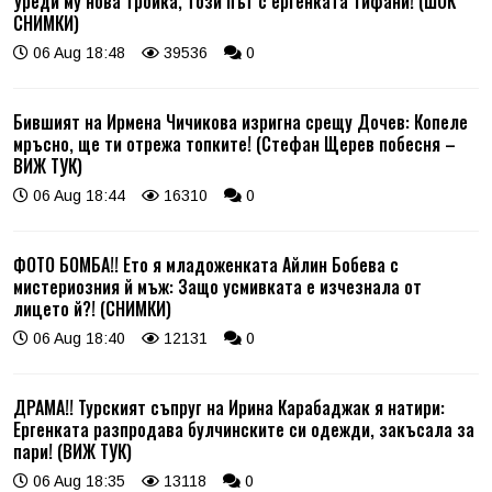
Уреди му нова тройка, този път с ергенката Тифани! (ШОК
СНИМКИ)
06 Aug 18:48
39536
0
Бившият на Ирмена Чичикова изригна срещу Дочев: Копеле
мръсно, ще ти отрежа топките! (Стефан Щерев побесня –
ВИЖ ТУК)
06 Aug 18:44
16310
0
ФОТО БОМБА!! Ето я младоженката Айлин Бобева с
мистериозния й мъж: Защо усмивката е изчезнала от
лицето й?! (СНИМКИ)
06 Aug 18:40
12131
0
ДРАМА!! Турският съпруг на Ирина Карабаджак я натири:
Ергенката разпродава булчинските си одежди, закъсала за
пари! (ВИЖ ТУК)
06 Aug 18:35
13118
0