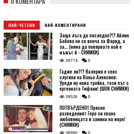
0 КОМЕНТАРА
НАЙ-ЧЕТЕНИ
НАЙ-КОМЕНТИРАНИ
Защо лъга до последно?!? Айлин
Бобева не се венча за Фарид, а
за... (няма да повярвате кой е
мъжът й - СНИМКИ)
39774
0
Гадже ли?!? Валерия е секс
слугиня на Ваньо Алексиев:
Уреди му нова тройка, този път с
ергенката Тифани! (ШОК СНИМКИ)
39536
0
ПОТВЪРДЕНО!! Прясно
разведеният Геро си хвана
любовницата и замина на море!
(СНИМКИ)
38990
0