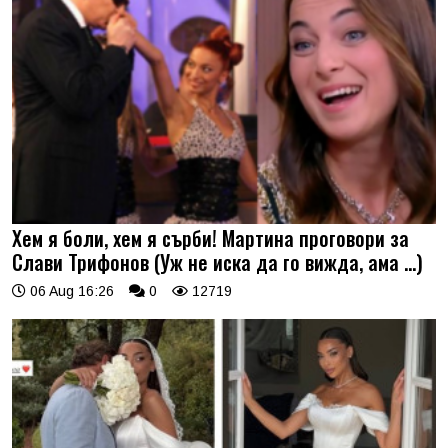
Хем я боли, хем я сърби! Мартина проговори за
Слави Трифонов (Уж не иска да го вижда, ама …)
06 Aug 16:26
0
12719