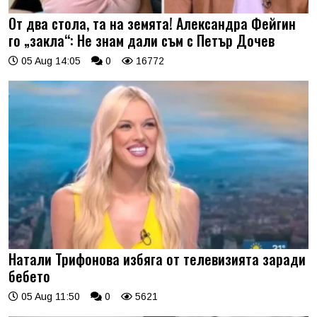
От два стола, та на земята! Александра Фейгин
го „закла“: Не знам дали съм с Петър Дочев
05 Aug 14:05
0
16772
Натали Трифонова избяга от телевизията заради
бебето
05 Aug 11:50
0
5621