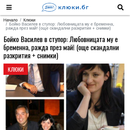
Начало
Клюки
Бойко Василев в ступор: Любовницата му е бременна,
ражда през май! (още скандални разкрития + снимки)
Бойко Василев в ступор: Любовницата му е
бременна, ражда през май! (още скандални
разкрития + снимки)
КЛЮКИ