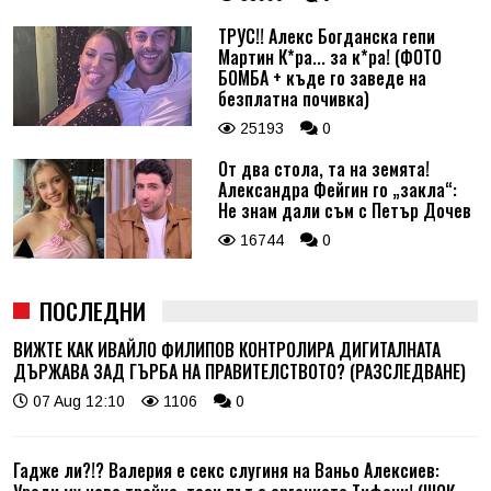
ТРУС!! Алекс Богданска гепи
Мартин К*ра... за к*ра! (ФОТО
БОМБА + къде го заведе на
безплатна почивка)
25193
0
От два стола, та на земята!
Александра Фейгин го „закла“:
Не знам дали съм с Петър Дочев
16744
0
ПОСЛЕДНИ
ВИЖТЕ КАК ИВАЙЛО ФИЛИПОВ КОНТРОЛИРА ДИГИТАЛНАТА
ДЪРЖАВА ЗАД ГЪРБА НА ПРАВИТЕЛСТВОТО? (РАЗСЛЕДВАНЕ)
07 Aug 12:10
1106
0
Гадже ли?!? Валерия е секс слугиня на Ваньо Алексиев: