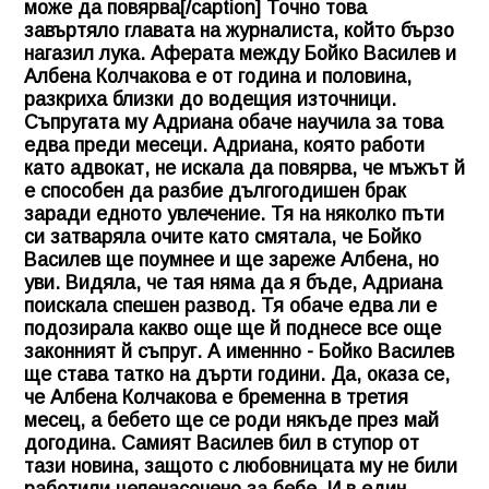
може да повярва[/caption] Точно това
завъртяло главата на журналиста, който бързо
нагазил лука. Аферата между Бойко Василев и
Албена Колчакова е от година и половина,
разкриха близки до водещия източници.
Съпругата му Адриана обаче научила за това
едва преди месеци. Адриана, която работи
като адвокат, не искала да повярва, че мъжът й
е способен да разбие дългогодишен брак
заради едното увлечение. Тя на няколко пъти
си затваряла очите като смятала, че Бойко
Василев ще поумнее и ще зареже Албена, но
уви. Видяла, че тая няма да я бъде, Адриана
поискала спешен развод. Тя обаче едва ли е
подозирала какво още ще й поднесе все още
законният й съпруг. А именнно - Бойко Василев
ще става татко на дърти години. Да, оказа се,
че Албена Колчакова е бременна в третия
месец, а бебето ще се роди някъде през май
догодина. Самият Василев бил в ступор от
тази новина, защото с любовницата му не били
работили целенасочено за бебе. И в един