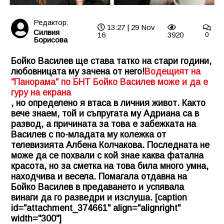
Редактор:
13:27 | 29 Nov
Силвия
16
3920
0
Борисова
Бойко Василев ще става татко на стари години,
любовницата му зачена от него!
Водещият на
"Панорама" по БНТ Бойко Василев може и да е
гуру на екрана
, но определено я втаса в личния живот. Както
вече знаем, той и съпругата му Адриана са в
развод, а причината за това е забежката на
Василев с по-младата му колежка от
телевизията Албена Колчакова. Последната не
може да се похвали с кой знае каква фатална
красота, но за сметка на това била много умна,
находчива и весела. Помагала отдавна на
Бойко Василев в предаването и успявала
винаги да го разведри и изслуша. [caption
id="attachment_374661" align="alignright"
width="300"]