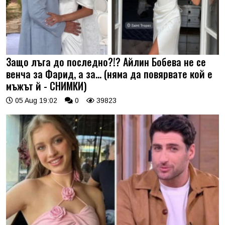
Защо лъга до последно?!? Айлин Бобева не се
венча за Фарид, а за... (няма да повярвате кой е
мъжът й - СНИМКИ)
05 Aug 19:02
0
39823