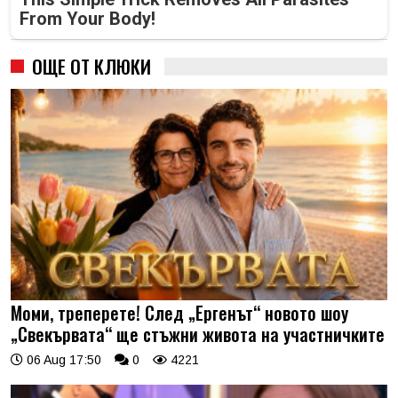
From Your Body!
ОЩЕ ОТ КЛЮКИ
Моми, треперете! След „Ергенът“ новото шоу
„Свекървата“ ще стъжни живота на участничките
06 Aug 17:50
0
4221