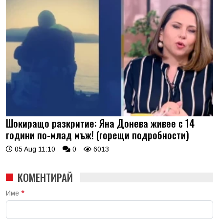
Шокиращо разкритие: Яна Донева живее с 14
години по-млад мъж! (горещи подробности)
05 Aug 11:10
0
6013
КОМЕНТИРАЙ
Име
*