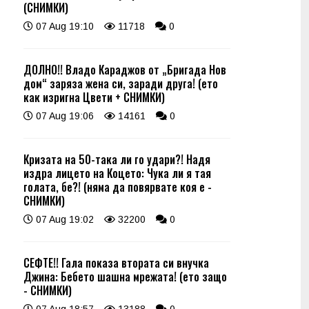
(СНИМКИ)
07 Aug 19:10
11718
0
ДОЛНО!! Владо Караджов от „Бригада Нов
дом“ заряза жена си, заради друга! (ето
как изригна Цвети + СНИМКИ)
07 Aug 19:06
14161
0
Кризата на 50-така ли го удари?! Надя
издра лицето на Коцето: Чука ли я тая
голата, бе?! (няма да повярвате коя е -
СНИМКИ)
07 Aug 19:02
32200
0
СЕФТЕ!! Гала показа втората си внучка
Джина: Бебето шашна мрежата! (ето защо
- СНИМКИ)