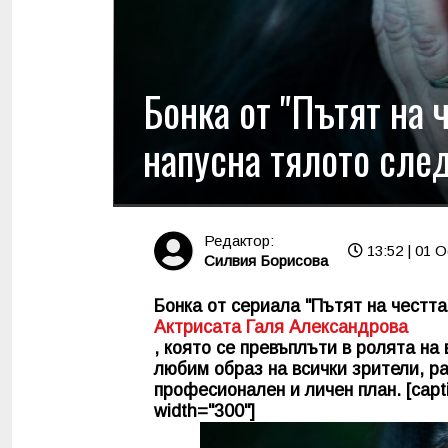
Бонка от "Пътят на 
напусна тялото след
Редактор:
13:52 | 01 O
Силвия Борисова
Бонка от сериала "Пътят на честта
Актрисата Галя Александрова
, която се превъплъти в ролята на
любим образ на всички зрители, р
професионален и личен план. [capti
width="300"]