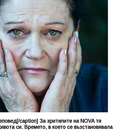
зповед[/caption] За зрителите на NOVA тя
ивота си. Времето, в което се възстановявала