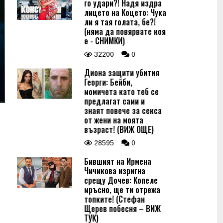
го удари?! Надя издра
лицето на Коцето: Чука
ли я тая голата, бе?!
(няма да повярвате коя
е - СНИМКИ)
32200
0
Диона защити убития
Георги: Бейби,
момичета като теб се
предлагат сами и
знаят повече за секса
от жени на моята
възраст! (ВИЖ ОЩЕ)
28595
0
Бившият на Ирмена
Чичикова изригна
срещу Дочев: Копеле
мръсно, ще ти отрежа
топките! (Стефан
Щерев побесня – ВИЖ
ТУК)