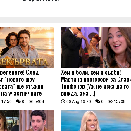
треперете! След
Хем я боли, хем я сърби!
ът“ новото шоу
Мартина проговори за Слав
рвата“ ще стъжни
Трифонов (Уж не иска да го
 на участничките
вижда, ама …)
 17:50
0
5404
06 Aug 16:26
0
15708