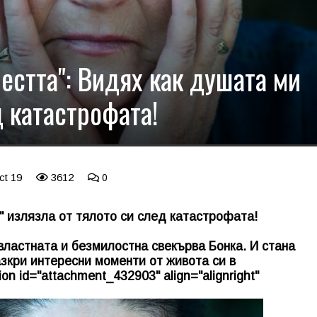
честта": Видях как душата ми
 катастрофата!
ct 19
3612
0
" излязла от тялото си след катастрофата!
 властната и безмилостна свекърва Бонка. И стана
азкри интересни моменти от живота си в
on id="attachment_432903" align="alignright"