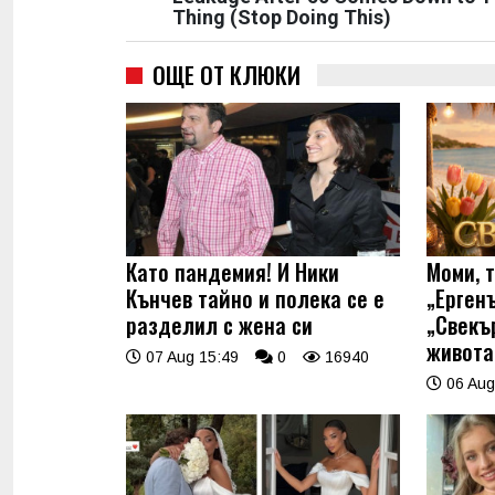
Thing (Stop Doing This)
ОЩЕ ОТ КЛЮКИ
Като пандемия! И Ники
Моми, 
Кънчев тайно и полека се е
„Ерген
разделил с жена си
„Свекъ
живота
07 Aug 15:49
0
16940
06 Aug