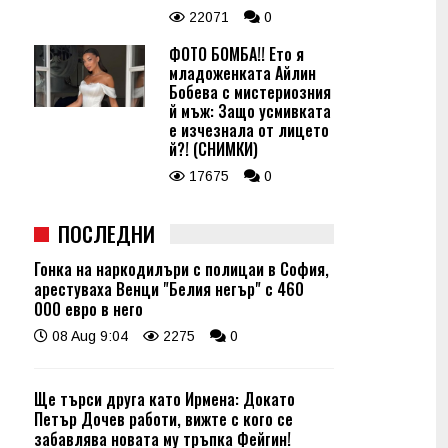
22071
0
ФОТО БОМБА!! Ето я
младоженката Айлин
Бобева с мистериозния
й мъж: Защо усмивката
е изчезнала от лицето
й?! (СНИМКИ)
17675
0
ПОСЛЕДНИ
Гонка на наркодилъри с полицаи в София,
арестуваха Венци "Белия негър" с 460
000 евро в него
08 Aug 9:04
2275
0
Ще търси друга като Ирмена: Докато
Петър Дочев работи, вижте с кого се
забавлява новата му тръпка Фейгин!