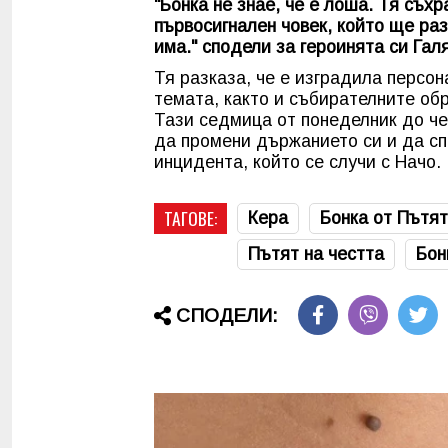
"Бонка не знае, че е лоша. Тя съ
първосигнален човек, който ще ра
има." сподели за героинята си Гал
Тя разказа, че е изградила персон
темата, както и събирателните об
Тази седмица от понеделник до чет
да промени държанието си и да сп
инцидента, който се случи с Начо
ТАГОВЕ:
Кера
Бонка от Пътят
Пътят на честта
Бон
СПОДЕЛИ: