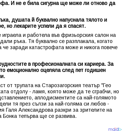
фа. И не е била сигурна ще може ли отново да
ъка, душата й буквално напуснала тялото и
е, но лекарите успели да я спасят.
е играела и работела във фризьорския салон на
дали ръка. Тя буквално се разплакала, когато
а че заради катастрофата може и никога повече
трудностите в професионалната си кариера. За
йто емоционално оцеляла след пет годишен
и.
ст от трупата на Старозагорския театър "Гео
ката отдолу - ламя, която може да те сграбчи, но
дставлението, аплодисментите са най-голямото
одели тя през сълзи за най-голяма си любов -
ия Галя Александрова разкри за зрителите на
а Бонка тепърва ще се развива.