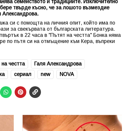
хранява семейството и традициите. Изключително
збере твърде късно, че за лошото възмездие
я Александрова.
ажа си с помощта на личния опит, който има по
рази за свекървата от българската литература.
въртък в 22 часа в "Пътят на честта" Бонка няма
ре по пътя си на отмъщение към Кера, въпреки
.
 на честта
Галя Александрова
ка
сериал
new
NOVA