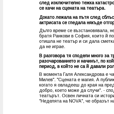
след изключително тежка катастро
се качи на сцената на театъра.
Докато лежала на пътя след сблъс
актрисата се гледала някъде отгор
Дълго време се възстановявала, н
братя Ранкови в София, които й по
отишла не театър и си дала сметк
да не играе.
В разговора тя сподели много за 
разочарованието и начинът, по ко
период, в който не са й давали рол
В момента Галя Александрова е ча
Милев". "Сцената е магия. А публи
когато я овладееш до края на пре
добро, което може да случи". - сп
театърът. Освен личната си истор
"Неделята на NOVA", че образът н