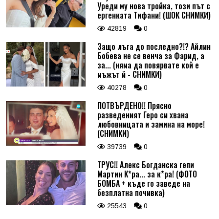
Уреди му нова тройка, този път с
ергенката Тифани! (ШОК СНИМКИ)
42819
0
Защо лъга до последно?!? Айлин
Бобева не се венча за Фарид, а
за... (няма да повярвате кой е
мъжът й - СНИМКИ)
40278
0
ПОТВЪРДЕНО!! Прясно
разведеният Геро си хвана
любовницата и замина на море!
(СНИМКИ)
39739
0
ТРУС!! Алекс Богданска гепи
Мартин К*ра... за к*ра! (ФОТО
БОМБА + къде го заведе на
безплатна почивка)
25543
0