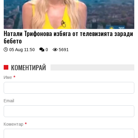
Натали Трифонова избяга от телевизията заради
бебето
05 Aug 11:50
0
5691
КОМЕНТИРАЙ
Име
*
Email
Коментар
*