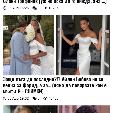
Слави Трифонов (Уж не иска да го вижда, ама …)
06 Aug 16:26
0
13734
Защо лъга до последно?!? Айлин Бобева не се
венча за Фарид, а за... (няма да повярвате кой е
мъжът й - СНИМКИ)
05 Aug 19:02
0
40488