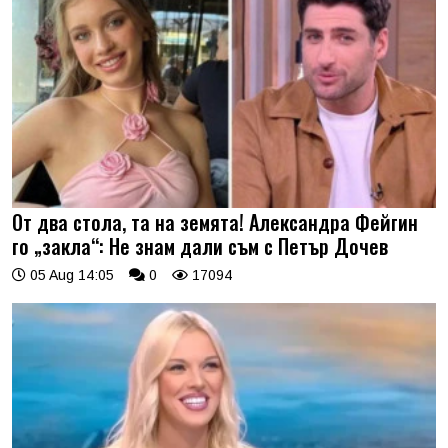
От два стола, та на земята! Александра Фейгин
го „закла“: Не знам дали съм с Петър Дочев
05 Aug 14:05
0
17094