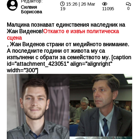
Редактор:
15:26 | 26 Mar
Силвия
19
11095
0
Борисова
Малцина познават единствения наследник на
Жан Виденов!
Откакто е извън политическа
сцена
, Жан Виденов страни от медийното внимание.
А последните години от живота му са
изпълнени с обрати за семейството му. [caption
id="attachment_423051" align="alignright"
width="300"]