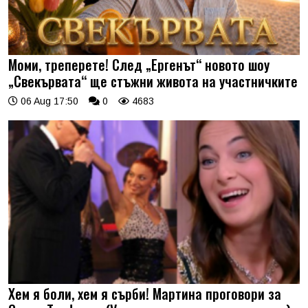
Моми, треперете! След „Ергенът“ новото шоу
„Свекървата“ ще стъжни живота на участничките
06 Aug 17:50
0
4683
Хем я боли, хем я сърби! Мартина проговори за