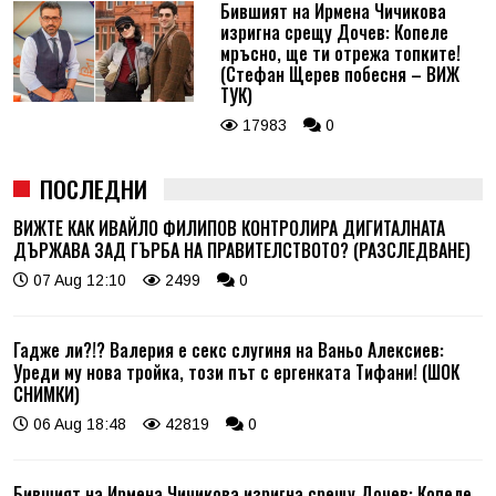
Бившият на Ирмена Чичикова
изригна срещу Дочев: Копеле
мръсно, ще ти отрежа топките!
(Стефан Щерев побесня – ВИЖ
ТУК)
17983
0
ПОСЛЕДНИ
ВИЖТЕ КАК ИВАЙЛО ФИЛИПОВ КОНТРОЛИРА ДИГИТАЛНАТА
ДЪРЖАВА ЗАД ГЪРБА НА ПРАВИТЕЛСТВОТО? (РАЗСЛЕДВАНЕ)
07 Aug 12:10
2499
0
Гадже ли?!? Валерия е секс слугиня на Ваньо Алексиев:
Уреди му нова тройка, този път с ергенката Тифани! (ШОК
СНИМКИ)
06 Aug 18:48
42819
0
Бившият на Ирмена Чичикова изригна срещу Дочев: Копеле