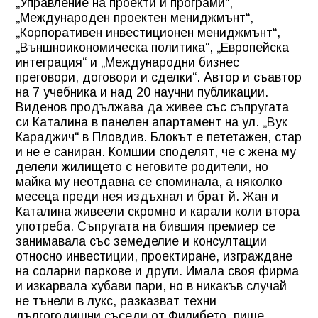
„Управление на проекти и програми“,
„Международен проектен мениджмънт“,
„Корпоративен инвестиционен мениджмънт“,
„Външноикономическа политика“, „Европейска
интеграция“ и „Международни бизнес
преговори, договори и сделки“. Автор и съавтор
на 7 учебника и над 20 научни публикации.
Виденов продължава да живее със съпругата
си Каталина в панелен апартамент на ул. „Вук
Караджич“ в Пловдив. Блокът е пететажен, стар
и не е саниран. Комшии споделят, че с жена му
делели жилището с неговите родители, но
майка му неотдавна се споминала, а няколко
месеца преди нея издъхнал и брат й. Жан и
Каталина живеели скромно и карали коли втора
употреба. Съпругата на бившия премиер се
занимавала със земеделие и консултации
относно инвестиции, проектиране, изграждане
на соларни паркове и други. Имала своя фирма
и изкарвала хубави пари, но в никакъв случай
не тънели в лукс, разказват техни
дългогодишни съседи от Филибето, пише