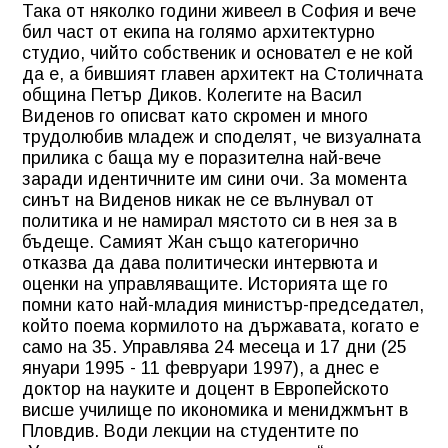
Така от няколко години живеел в София и вече
бил част от екипа на голямо архитектурно
студио, чийто собственик и основател е не кой
да е, а бившият главен архитект на Столичната
община Петър Диков. Колегите на Васил
Виденов го описват като скромен и много
трудолюбив младеж и споделят, че визуалната
прилика с баща му е поразителна най-вече
заради идентичните им сини очи. За момента
синът на Виденов никак не се вълнувал от
политика и не намирал мястото си в нея за в
бъдеще. Самият Жан също категорично
отказва да дава политически интервюта и
оценки на управляващите. Историята ще го
помни като най-младия министър-председател,
който поема кормилото на държавата, когато е
само на 35. Управлява 24 месеца и 17 дни (25
януари 1995 - 11 февруари 1997), а днес е
доктор на науките и доцент в Европейското
висше училище по икономика и мениджмънт в
Пловдив. Води лекции на студентите по