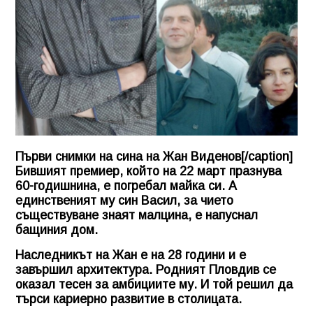
Първи снимки на сина на Жан Виденов[/caption]
Бившият премиер, който на 22 март празнува
60-годишнина, е погребал майка си. А
единственият му син Васил, за чието
съществуване знаят малцина, е напуснал
бащиния дом.
Наследникът на Жан е на 28 години и е
завършил архитектура. Родният Пловдив се
оказал тесен за амбициите му. И той решил да
търси кариерно развитие в столицата.