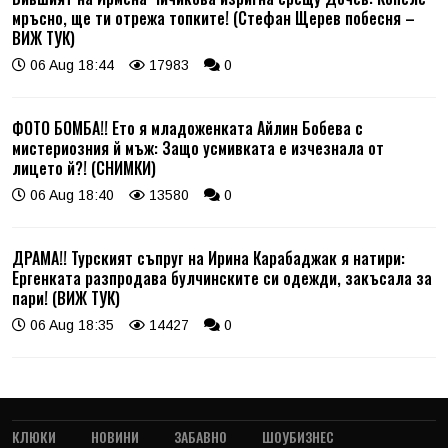
мръсно, ще ти отрежа топките! (Стефан Щерев побесня –
ВИЖ ТУК)
06 Aug 18:44
17983
0
ФОТО БОМБА!! Ето я младоженката Айлин Бобева с
мистериозния й мъж: Защо усмивката е изчезнала от
лицето й?! (СНИМКИ)
06 Aug 18:40
13580
0
ДРАМА!! Турският съпруг на Ирина Карабаджак я натири:
Ергенката разпродава булчинските си одежди, закъсала за
пари! (ВИЖ ТУК)
06 Aug 18:35
14427
0
КЛЮКИ
НОВИНИ
ЗАБАВНО
ШОУБИЗНЕС