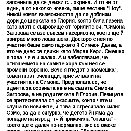
започнала да се движи с... охрана. И то не от
един, а от няколко човека, пише вестник "Шоу".
Никой нямал възможността да се доближи
дори до щерката на Глория, която била пазена
като златно съкровище от горилите си. "Симона
Загорова се взе съвсем насериозно, което ще й
изиграе много лоша шега. Доскоро с нея по
участия беше само гаджето й Симеон Данев, а
ето че днес се движи като Марая Кери. Смешно
е това, че е и жалко. А и забелязваме, че
отношението на самите хора към нея се
промени коренно. Вече я гледат с насмешка",
коментират очевидци, присъствали на
участията на Симона. Предполага се, че
идеята за охраната не е на самата Симона
Загорова, а на родителката й Глория. Певицата
се притеснявала от ужасиите, които чете и
слуша по новините, и това я стресирало силно.
Само, за да е сигурна, че детето й няма да
попадне на изрод, тя й прикачила "опашка" -
което ще е далеч по-нормално, ако се окаже