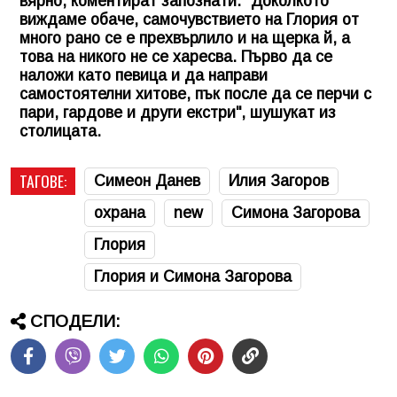
вярно, коментират запознати. "Доколкото
виждаме обаче, самочувствието на Глория от
много рано се е прехвърлило и на щерка й, а
това на никого не се харесва. Първо да се
наложи като певица и да направи
самостоятелни хитове, пък после да се перчи с
пари, гардове и други екстри", шушукат из
столицата.
ТАГОВЕ:
Симеон Данев
Илия Загоров
охрана
new
Симона Загорова
Глория
Глория и Симона Загорова
СПОДЕЛИ: