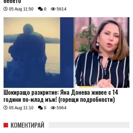
бебето
05 Aug 11:50
0
5614
Шокиращо разкритие: Яна Донева живее с 14
години по-млад мъж! (горещи подробности)
05 Aug 11:10
0
5964
КОМЕНТИРАЙ