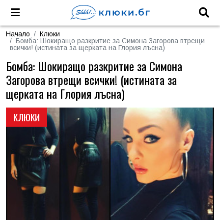
Начало
Клюки
Бомба: Шокиращо разкритие за Симона Загорова втрещи
всички! (истината за щерката на Глория лъсна)
Бомба: Шокиращо разкритие за Симона
Загорова втрещи всички! (истината за
щерката на Глория лъсна)
КЛЮКИ