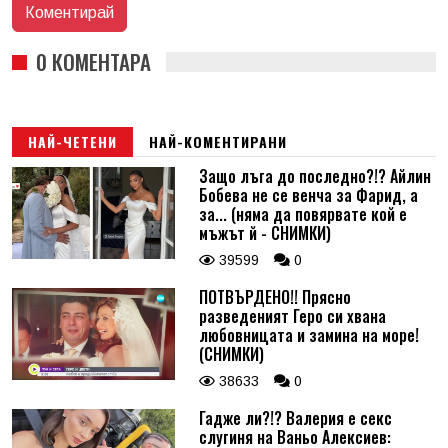
0 КОМЕНТАРА
НАЙ-ЧЕТЕНИ
НАЙ-КОМЕНТИРАНИ
Защо лъга до последно?!? Айлин
Бобева не се венча за Фарид, а
за... (няма да повярвате кой е
мъжът й - СНИМКИ)
39599
0
ПОТВЪРДЕНО!! Прясно
разведеният Геро си хвана
любовницата и замина на море!
(СНИМКИ)
38633
0
Гадже ли?!? Валерия е секс
слугиня на Ваньо Алексиев: