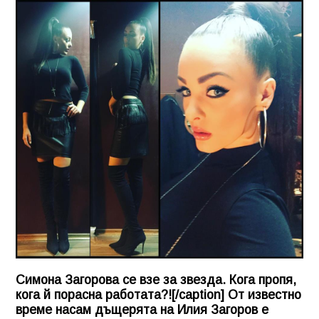
Симона Загорова се взе за звезда. Кога пропя,
кога й порасна работата?![/caption] От известно
време насам дъщерята на Илия Загоров е