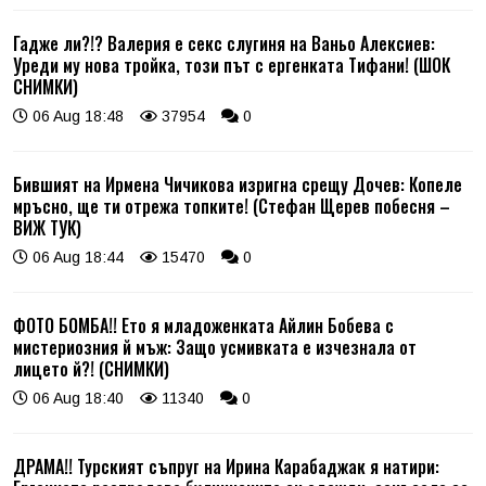
Гадже ли?!? Валерия е секс слугиня на Ваньо Алексиев:
Уреди му нова тройка, този път с ергенката Тифани! (ШОК
СНИМКИ)
06 Aug 18:48
37954
0
Бившият на Ирмена Чичикова изригна срещу Дочев: Копеле
мръсно, ще ти отрежа топките! (Стефан Щерев побесня –
ВИЖ ТУК)
06 Aug 18:44
15470
0
ФОТО БОМБА!! Ето я младоженката Айлин Бобева с
мистериозния й мъж: Защо усмивката е изчезнала от
лицето й?! (СНИМКИ)
06 Aug 18:40
11340
0
ДРАМА!! Турският съпруг на Ирина Карабаджак я натири: