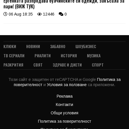
Ергенката разпродава булчинските си одежди, закъсала за
пари! (ВИЖ ТУК)
06 Aug 18:35
12446
0
КЛЮКИ
НОВИНИ
ЗАБАВНО
ШОУБИЗНЕС
ТВ СЕРИАЛИ
РИАЛИТИ
ИСТОРИЯ
МУЗИКА
РАЗКРИТИЯ
СВЯТ
ЗДРАВЕ И ДИЕТИ
СПОРТ
Този сайт е защитен от reCAPTCHA и Google
Политика за
поверителност
и
Условия за ползване
са приложени.
Реклама
Контакти
Общи условия
Политика за поверителност