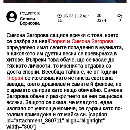
Редактор:
18:03 | 12 Apr
Силвия
16
3374
0
Борисова
Симона Загорова сащиса всички с това, което
се разбра за нея!
Глория и Симона Загорова
определено имат своите попадения в музиката,
а няколкото им дуетни песни се превърнаха в
хитове. Въпреки това обаче, що се касае до
тях като личности, то мненията отдавна са
доста спорни. Всеобща тайна е, че от години
Глория
се изживява като истинска световна
звезда, което дразнеше и самите й фенове, но
с времето се прие като нещо обичайно. Симона
Загорова обаче и разкритието за нея сащисаха
всички. Защото се оказа, че младото, едва
излязло от училище момиче, се държи като по-
голяма примадона и от майка си. [caption
id="attachment_360711" align="alignright"
width="300"]