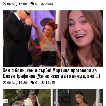
06 Aug 17:50
0
3983
Хем я боли, хем я сърби! Мартина проговори за
Слави Трифонов (Уж не иска да го вижда, ама …)
06 Aug 16:26
0
12145