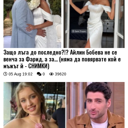
Защо лъга до последно?!? Айлин Бобева не се
венча за Фарид, а за... (няма да повярвате кой е
мъжът й - СНИМКИ)
05 Aug 19:02
0
39620