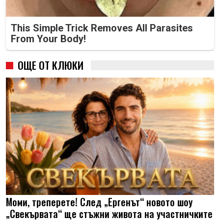
This Simple Trick Removes All Parasites
From Your Body!
ОЩЕ ОТ КЛЮКИ
Моми, треперете! След „Ергенът“ новото шоу
„Свекървата“ ще стъжни живота на участничките