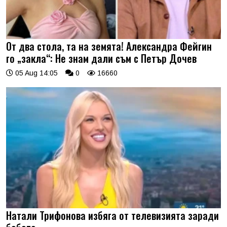
От два стола, та на земята! Александра Фейгин
го „закла“: Не знам дали съм с Петър Дочев
05 Aug 14:05
0
16660
Натали Трифонова избяга от телевизията заради