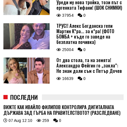
Уреди му нова тройка, този път с
ергенката Тифани! (ШОК СНИМКИ)
37954
0
ТРУС!! Алекс Богданска гепи
Мартин К*ра... за к*ра! (ФОТО
БОМБА + къде го заведе на
безплатна почивка)
25004
0
От два стола, та на земята!
Александра Фейгин го „закла“:
Не знам дали съм с Петър Дочев
16639
0
ПОСЛЕДНИ
ВИЖТЕ КАК ИВАЙЛО ФИЛИПОВ КОНТРОЛИРА ДИГИТАЛНАТА
ДЪРЖАВА ЗАД ГЪРБА НА ПРАВИТЕЛСТВОТО? (РАЗСЛЕДВАНЕ)
07 Aug 12:10
259
0