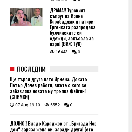
ДРАМА!! Турският
съпруг на Ирина
Карабаджак я натири:
Ергенката разпродава
булчинските си
одежди, закъсала за
пари! (ВИЖ ТУК)
16443
0
ПОСЛЕДНИ
Ще търси друга като Ирмена: Докато
Петър Дочев работи, вижте с кого се
забавлява новата му тръпка Фейгин!
(СНИМКИ)
07 Aug 19:10
6552
0
ДОЛНО!! Владо Караджов от „Бригада Нов
дом“ заряза жена си, заради друга! (ето