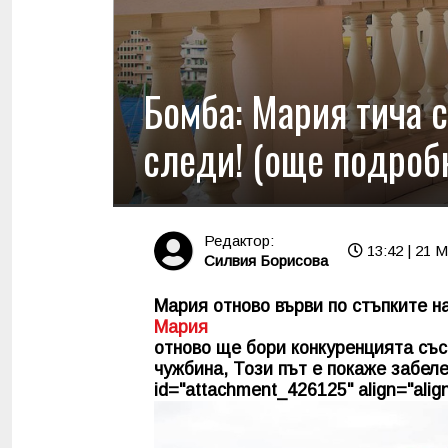
Бомба: Мария тича с
следи! (още подроб
Редактор:
13:42 | 21 
Силвия Борисова
Мария отново върви по стъпките на
Мария
отново ще бори конкуренцията със
чужбина, Този път е покаже забеле
id="attachment_426125" align="align