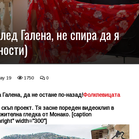
лед Галена, не спира да я
ности)
May 19
1750
0
 Галена, да не остане по-назад!
Фолкпевицата
 скъп проект. Тя засне пореден видеоклип в
жителна гледка от Монако. [caption
right" width="300"]