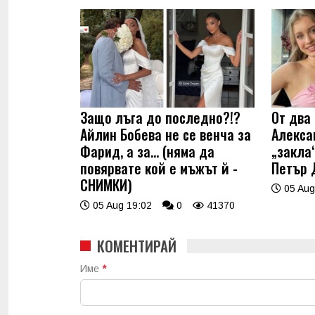
Защо лъга до последно?!?
От два 
Айлин Бобева не се венча за
Алекса
Фарид, а за... (няма да
„закла“
повярвате кой е мъжът й -
Петър 
СНИМКИ)
05 Aug
05 Aug 19:02
0
41370
КОМЕНТИРАЙ
Име
*