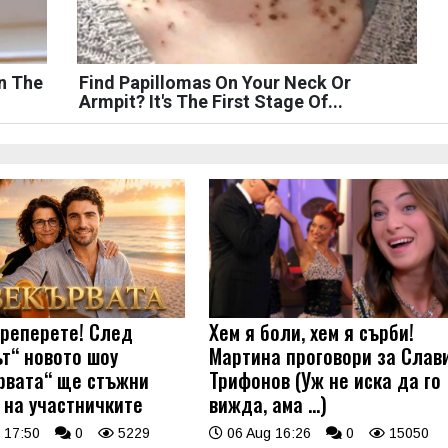
n The
Find Papillomas On Your Neck Or
Armpit? It's The First Stage Of...
треперете! След
Хем я боли, хем я сърби!
ът“ новото шоу
Мартина проговори за Слав
рвата“ ще стъжни
Трифонов (Уж не иска да го
 на участничките
вижда, ама …)
 17:50
0
5229
06 Aug 16:26
0
15050