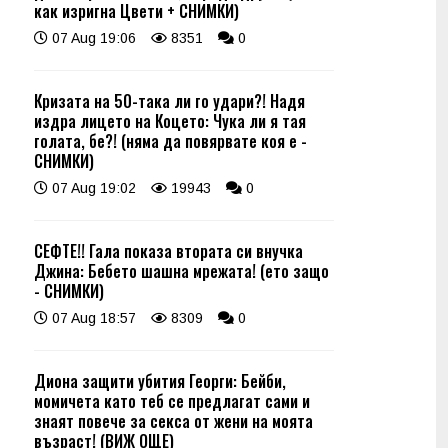
как изригна Цвети + СНИМКИ)
07 Aug 19:06
8351
0
Кризата на 50-така ли го удари?! Надя
издра лицето на Коцето: Чука ли я тая
голата, бе?! (няма да повярвате коя е -
СНИМКИ)
07 Aug 19:02
19943
0
СЕФТЕ!! Гала показа втората си внучка
Джина: Бебето шашна мрежата! (ето защо
- СНИМКИ)
07 Aug 18:57
8309
0
Диона защити убития Георги: Бейби,
момичета като теб се предлагат сами и
знаят повече за секса от жени на моята
възраст! (ВИЖ ОЩЕ)