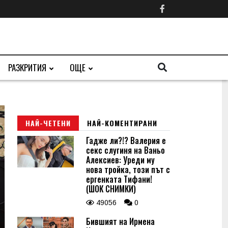
РАЗКРИТИЯ
ОЩЕ
НАЙ-ЧЕТЕНИ
НАЙ-КОМЕНТИРАНИ
Гадже ли?!? Валерия е
секс слугиня на Ваньо
Алексиев: Уреди му
нова тройка, този път с
ергенката Тифани!
(ШОК СНИМКИ)
49056
0
Бившият на Ирмена