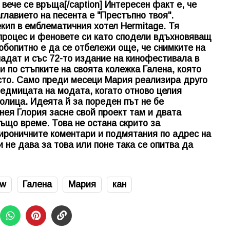
вече се връща[/caption] Интересен факт е, че
главието на песента е "Престъпно твоя".
екип в емблематичния хотел Hermitage. Тя
процес и феновете си като сподели вдъхновяващ
бопитно е да се отбележи още, че снимките на
падат и със 72-то издание на кинофестивала в
и по стъпките на своята колежка Галена, която
сто. Само преди месеци Мария реализира друго
Седмицата на модата, когато отново целия
олица. Идеята й за пореден път не бе
нея Глория засне свой проект там и двата
също време. Това не остана скрито за
 ироничните коментари и подмятания по адрес на
 не дава за това или поне така се опитва да
ew
Галена
Мария
кан