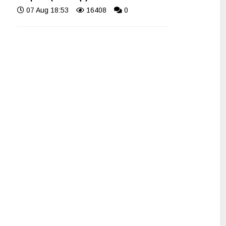
07 Aug 18:53
16408
0