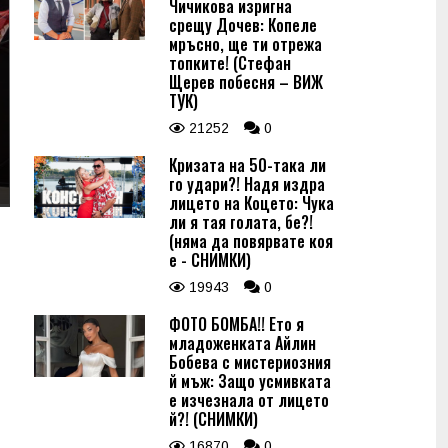
Чичикова изригна
срещу Дочев: Копеле
мръсно, ще ти отрежа
топките! (Стефан
Щерев побесня – ВИЖ
ТУК)
21252
0
Кризата на 50-така ли
го удари?! Надя издра
лицето на Коцето: Чука
ли я тая голата, бе?!
(няма да повярвате коя
е - СНИМКИ)
19943
0
ФОТО БОМБА!! Ето я
младоженката Айлин
Бобева с мистериозния
й мъж: Защо усмивката
е изчезнала от лицето
й?! (СНИМКИ)
16870
0