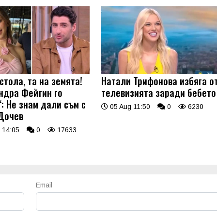
стола, та на земята!
Натали Трифонова избяга о
ндра Фейгин го
телевизията заради бебето
: Не знам дали съм с
05 Aug 11:50
0
6230
Дочев
 14:05
0
17633
Email