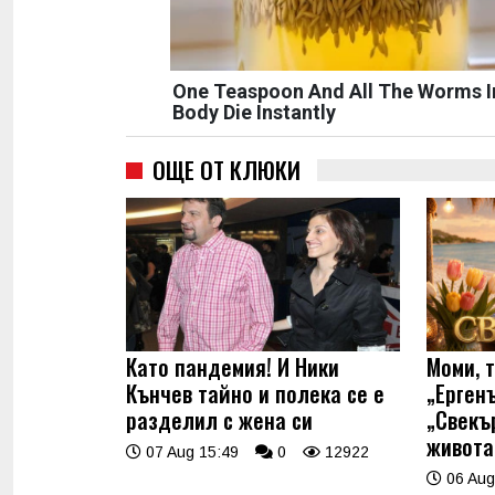
One Teaspoon And All The Worms I
Body Die Instantly
ОЩЕ ОТ КЛЮКИ
Като пандемия! И Ники
Моми, 
Кънчев тайно и полека се е
„Ерген
разделил с жена си
„Свекъ
живота
07 Aug 15:49
0
12922
06 Aug