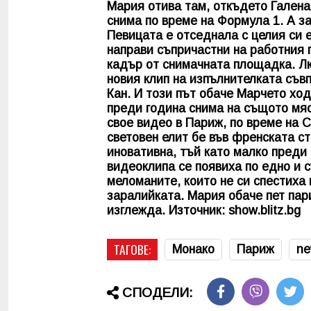
Мария отива там, откъдето Галена 
снима по време на Формула 1. А за
Певицата е отседнала с целия си 
направи съпричастни на работния 
кадър от снимачната площадка. Лю
новия клип на изпълнителката съв
Кан. И този път обаче Марчето ход
преди година снима на същото мя
свое видео в Париж, по време на 
световен елит бе във френската ст
иновативна, тъй като малко преди 
видеоклипа се появиха по едно и 
меломаните, които не си спестиха
заралийката. Мария обаче пет пари
изглежда. Източник: show.blitz.bg
ТАГОВЕ:
Монако
Париж
n
СПОДЕЛИ: