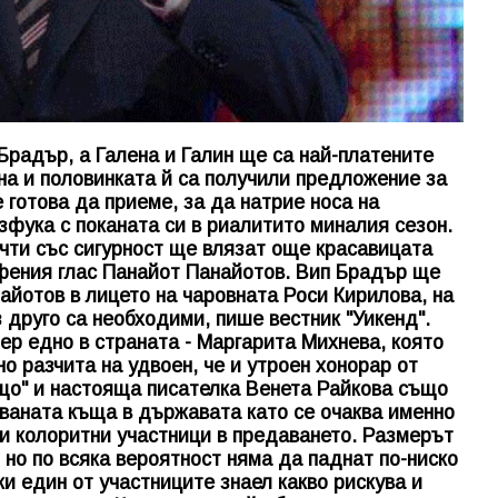
Брадър, а Галена и Галин ще са най-платените
ена и половинката й са получили предложение за
 готова да приеме, за да натрие носа на
зфука с поканата си в риалитито миналия сезон.
очти със сигурност ще влязат още красавицата
ифения глас Панайот Панайотов. Вип Брадър ще
айотов в лицето на чаровната Роси Кирилова, на
 друго са необходими, пише вестник "Уикенд".
ер едно в страната - Маргарита Михнева, която
о разчита на удвоен, че и утроен хонорар от
що" и настояща писателка Венета Райкова също
ваната къща в държавата като се очаква именно
 и колоритни участници в предаването. Размерът
 но по всяка вероятност няма да паднат по-ниско
и един от участниците знаел какво рискува и