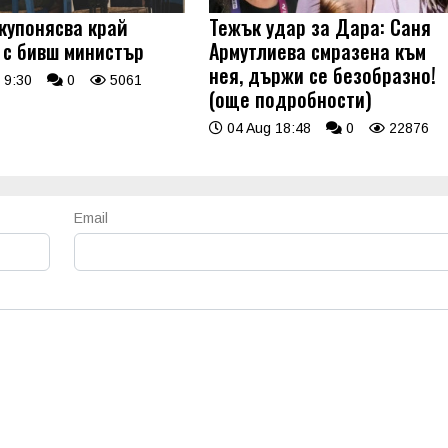
купонясва край
Тежък удар за Дара: Саня
 с бивш министър
Армутлиева смразена към
нея, държи се безобразно!
 9:30
0
5061
(още подробности)
04 Aug 18:48
0
22876
Email