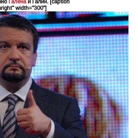
енно
Галена
и Галин. [caption
right" width="300"]