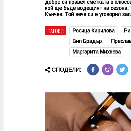
добре си правел сметката в плюсо
кой ще бъде водещият на сезона, т
Кънчев. Той вече си е уговорил за
ТАГОВЕ:
Росица Кирилова
Ри
Вип Брадър
Пресла
Маргарита Михнева
СПОДЕЛИ: