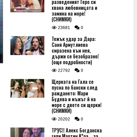
разведеният Геро си
хвана любовницата и
замина на море!
(СНИМКИ)
23681
0
Тежък удар за Дара:
Саня Армутлиева
смразена към нея,
държи се безобразно!
(още подробности)
22792
0
Щерката на Гала се
пусна по бански след
раждането: Мари
Будева и мъжът й на
море с двете си щерки!
(СНИМКИ)
20202
0
ТРУС!! Алекс Богданска
гепи Мартин К*ра... за