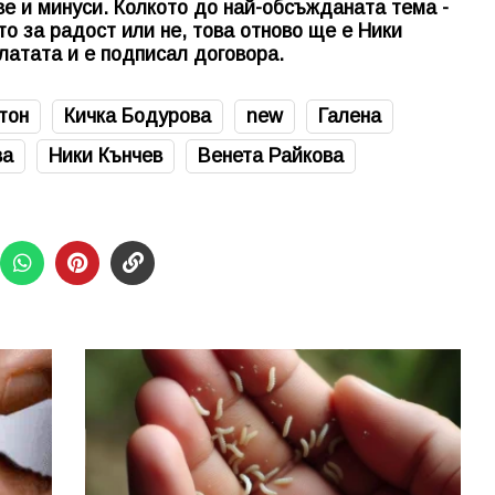
ве и минуси. Колкото до най-обсъжданата тема -
о за радост или не, това отново ще е Ники
платата и е подписал договора.
тон
Кичка Бодурова
new
Галена
ва
Ники Кънчев
Венета Райкова