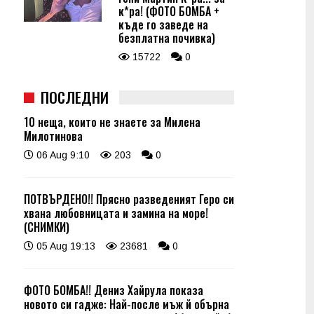
к*ра! (ФОТО БОМБА +
къде го заведе на
безплатна почивка)
15722
0
ПОСЛЕДНИ
10 неща, които не знаете за Милена
Милотинова
06 Aug 9:10
203
0
ПОТВЪРДЕНО!! Прясно разведеният Геро си
хвана любовницата и замина на море!
(СНИМКИ)
05 Aug 19:13
23681
0
ФОТО БОМБА!! Дениз Хайрула показа
новото си гадже: Най-после мъж й обърна