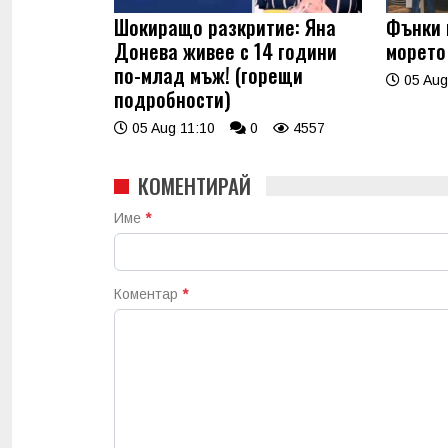
Шокиращо разкритие: Яна
Фънки 
Донева живее с 14 години
морето
по-млад мъж! (горещи
05 Aug
подробности)
05 Aug 11:10
0
4557
КОМЕНТИРАЙ
Име
*
Коментар
*