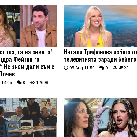
стола, та на земята!
Натали Трифонова избяга о
ндра Фейгин го
телевизията заради бебето
: Не знам дали съм с
05 Aug 11:50
0
4522
Дочев
 14:05
0
12698