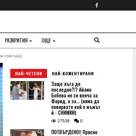
РАЗКРИТИЯ
ОЩЕ
ж списъка)
НАЙ-ЧЕТЕНИ
НАЙ-КОМЕНТИРАНИ
Защо лъга до
последно?!? Айлин
Бобева не се венча за
Фарид, а за... (няма да
повярвате кой е мъжът
й - СНИМКИ)
27538
0
ПОТВЪРДЕНО!! Прясно