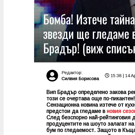
Бомба! Изтече тайна
звезди ще гледаме 
Брадър! (виж списъ
Редактор:
15:38 | 14 A
Силвия Борисова
Вип Брадър определено закова рек
този се очертава още по-пикантен!
Сензационна новина изтече от кухн
предстои да гледаме в
новия сезо
След безспорно най-рейтинговия д
продуцентите на шоуто залагат н
бум по гледаемост. Защото в Къща