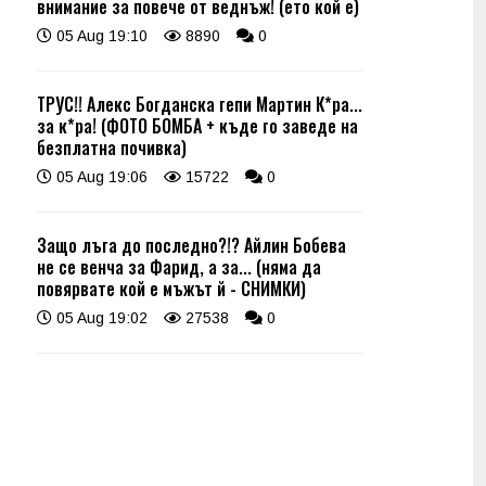
внимание за повече от веднъж! (ето кой е)
05 Aug 19:10
8890
0
ТРУС!! Алекс Богданска гепи Мартин К*ра...
за к*ра! (ФОТО БОМБА + къде го заведе на
безплатна почивка)
05 Aug 19:06
15722
0
Защо лъга до последно?!? Айлин Бобева
не се венча за Фарид, а за... (няма да
повярвате кой е мъжът й - СНИМКИ)
05 Aug 19:02
27538
0