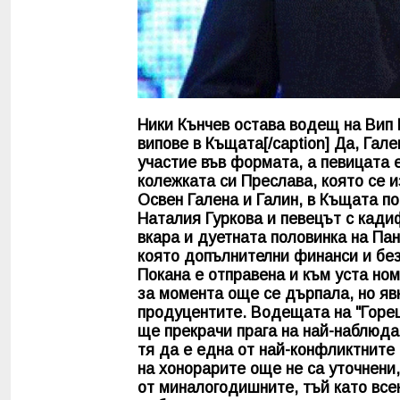
Ники Кънчев остава водещ на Вип 
випове в Къщата[/caption] Да, Гал
участие във формата, а певицата е
колежката си Преслава, която се и
Освен Галена и Галин, в Къщата п
Наталия Гуркова и певецът с кад
вкара и дуетната половинка на Пан
която допълнителни финанси и без
Покана е отправена и към уста ном
за момента още се дърпала, но явн
продуцентите. Водещата на "Горе
ще прекрачи прага на най-наблюда
тя да е една от най-конфликтните
на хонорарите още не са уточнени,
от миналогодишните, тъй като всек