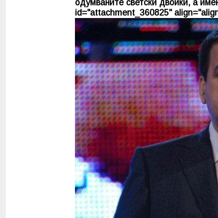
одумваните светски двойки, а им
id="attachment_360825" align="align