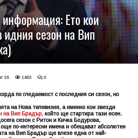
 информация: Ето кои
в идния сезон на Вип
ка)
pr 16
1463
0
орда по гледаемост с последния си сезон, но
ята на Нова телевизия, а именно кои звезди
н на Вип Брадър,
който ще стартира тази есен.
осега сезон с Ритон и Кичка Бодурова,
а още по-интересни имена и обещават абсолютен
та на Вип Брадър ще влезе една от най-