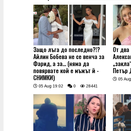
Защо лъга до последно?!?
От два 
Айлин Бобева не се венча за
Алекса
Фарид, а за... (няма да
„закла“
повярвате кой е мъжът й -
Петър 
СНИМКИ)
05 Aug
05 Aug 19:02
0
28441