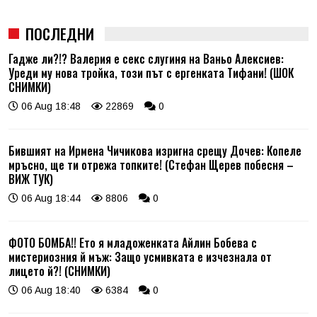
ПОСЛЕДНИ
Гадже ли?!? Валерия е секс слугиня на Ваньо Алексиев:
Уреди му нова тройка, този път с ергенката Тифани! (ШОК
СНИМКИ)
06 Aug 18:48
22869
0
Бившият на Ирмена Чичикова изригна срещу Дочев: Копеле
мръсно, ще ти отрежа топките! (Стефан Щерев побесня –
ВИЖ ТУК)
06 Aug 18:44
8806
0
ФОТО БОМБА!! Ето я младоженката Айлин Бобева с
мистериозния й мъж: Защо усмивката е изчезнала от
лицето й?! (СНИМКИ)
06 Aug 18:40
6384
0