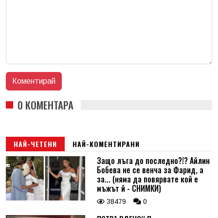
0 КОМЕНТАРА
НАЙ-ЧЕТЕНИ
НАЙ-КОМЕНТИРАНИ
Защо лъга до последно?!? Айлин
Бобева не се венча за Фарид, а
за... (няма да повярвате кой е
мъжът й - СНИМКИ)
38479
0