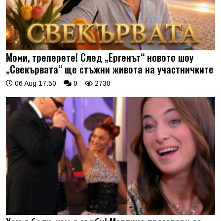
Моми, треперете! След „Ергенът“ новото шоу
„Свекървата“ ще стъжни живота на участничките
06 Aug 17:50
0
2730