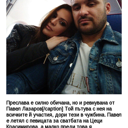
Преслава е силно обичана, но и ревнувана от
Павел Лазаров[/caption] Той пътува с нея на
всичките й участия, дори тези в чужбина. Павел
е летял с певицата за сватбата на Цеци
Красимирова, а малко преди това я