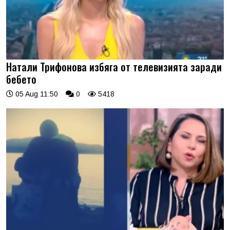
Натали Трифонова избяга от телевизията заради
бебето
05 Aug 11:50
0
5418