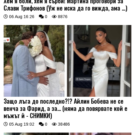
Хем я боли, хем я сърби! Мартина проговори за
Слави Трифонов (Уж не иска да го вижда, ама …)
06 Aug 16:26
0
8876
Защо лъга до последно?!? Айлин Бобева не се
венча за Фарид, а за... (няма да повярвате кой е
мъжът й - СНИМКИ)
05 Aug 19:02
0
38486