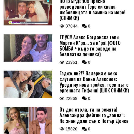
ПОТВЪРДЕНО!! Прясно
разведеният Геро си хвана
любовницата и замина на море!
(СНИМКИ)
37044
0
ТРУС!! Алекс Богданска гепи
Мартин К*ра... за к*ра! (ФОТО
БОМБА + къде го заведе на
безплатна почивка)
23961
0
Гадже ли?!? Валерия е секс
слугиня на Ваньо Алексиев:
Уреди му нова тройка, този път с
ергенката Тифани! (ШОК СНИМКИ)
22869
0
От два стола, та на земята!
Александра Фейгин го „закла“:
Не знам дали съм с Петър Дочев
15820
0