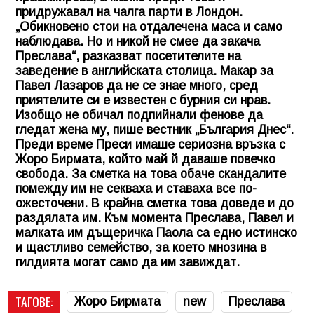
придружавал на чалга парти в Лондон.
„Обикновено стои на отдалечена маса и само
наблюдава. Но и никой не смее да закача
Преслава“, разказват посетителите на
заведение в английската столица. Макар за
Павел Лазаров да не се знае много, сред
приятелите си е известен с бурния си нрав.
Изобщо не обичал подпийнали фенове да
гледат жена му, пише вестник „България Днес“.
Преди време Преси имаше сериозна връзка с
Жоро Бирмата, който май й даваше повечко
свобода. За сметка на това обаче скандалите
помежду им не секваха и ставаха все по-
ожесточени. В крайна сметка това доведе и до
раздялата им. Към момента Преслава, Павел и
малката им дъщеричка Паола са едно истинско
и щастливо семейство, за което мнозина в
гилдията могат само да им завиждат.
ТАГОВЕ:
Жоро Бирмата
new
Преслава