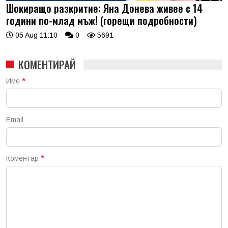
Шокиращо разкритие: Яна Донева живее с 14
години по-млад мъж! (горещи подробности)
05 Aug 11:10
0
5691
КОМЕНТИРАЙ
Име
*
Email
Коментар
*