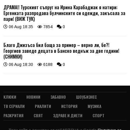
ДРАМА!! Турският съпруг на Ирина Карабаджак я натири:
Ергенката разпродава булчинските си одежди, закъсала за
пари! (ВИЖ ТУК)
06 Aug 18:35
7854
0
Благо Джизъса бил баща за пример – верно ли, бе?!
Георгиев заведе децата в Банско веднъж за две години!
(СНИМКИ)
06 Aug 18:30
6188
0
КЛЮКИ
НОВИНИ
ЗАБАВНО
ШОУБИЗНЕС
ТВ СЕРИАЛИ
РИАЛИТИ
ИСТОРИЯ
МУЗИКА
РАЗКРИТИЯ
СВЯТ
ЗДРАВЕ И ДИЕТИ
СПОРТ