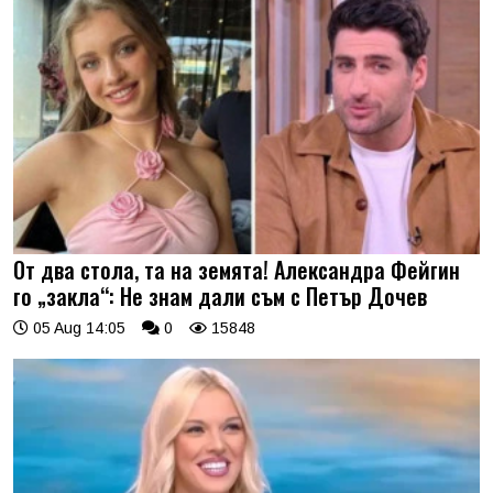
От два стола, та на земята! Александра Фейгин
го „закла“: Не знам дали съм с Петър Дочев
05 Aug 14:05
0
15848