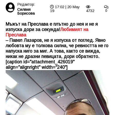
Редактор:
17:02 | 20 May
Силвия
19
4732
0
Борисова
Мъжът на Преслава е плътно до нея и не я
изпуска дори за секунда!
Любимият на
Преслава
– Павел Лазаров, не я изпуска от поглед. Явно
любовта му е толкова силна, че ревността не го
напуска ниго за миг. А това, както се вижда,
никак не дразни певицата, дори обратното.
[caption id="attachment_426019"
align="alignright" width="240"]