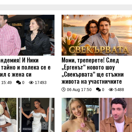
андемия! И Ники
Моми, треперете! След
 тайно и полека се е
„Ергенът“ новото шоу
ил с жена си
„Свекървата“ ще стъжни
живота на участничките
 15:49
0
17493
06 Aug 17:50
0
5488