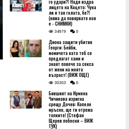
го удари?! Надя издра
лицето на Коцето: Чука
ли я тая голата, бе?!
(няма да повярвате коя
е - СНИМКИ)
34979
0
Диона защити убития
Георги: Бейби,
момичета като теб се
предлагат сами и
знаят повече за секса
от жени на моята
възраст! (ВИЖ ОЩЕ)
30303
0
Бившият на Ирмена
Чичикова изригна
срещу Дочев: Копеле
мръсно, ще ти отрежа
топките! (Стефан
Щерев побесня – ВИЖ
ТУК)