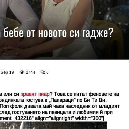
 бебе от новото си гадже?
 Sep 19
2744
0
а или си
правят пиар
? Това се питат феновете на
ндинката гостува в „Папараци” по Би Ти Ви,
 Поп фолк дивата май чака наследник от младият
след гостуването на певицата и любимия й при
ment_432216" align="alignright" width="300"]