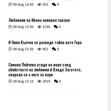
08 Aug 14:00
301
0
Любовник на Ивана намерен заклан
08 Aug 13:50
1190
0
И Ники Кънчев се разведе тайно като Геро
08 Aug 13:30
952
0
Симона Пейчева отиде на море след
убийството на любимия й Владо Загатото,
скарала се с него за пари
08 Aug 13:10
2919
0