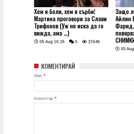
Хем я боли, хем я сърби!
Защо л
Мартина проговори за Слави
Айлин 
Трифонов (Уж не иска да го
Фарид, 
вижда, ама …)
повярв
СНИМК
06 Aug 16:26
0
15946
05 Aug
КОМЕНТИРАЙ
Име
*
Коментар
*