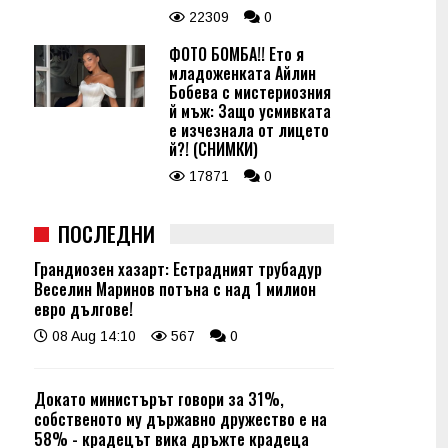
22309
0
ФОТО БОМБА!! Ето я
младоженката Айлин
Бобева с мистериозния
й мъж: Защо усмивката
е изчезнала от лицето
й?! (СНИМКИ)
17871
0
ПОСЛЕДНИ
Грандиозен хазарт: Естрадният трубадур
Веселин Маринов потъна с над 1 милион
евро дългове!
08 Aug 14:10
567
0
Докато министърът говори за 31%,
собственото му държавно дружество е на
58% - крадецът вика дръжте крадеца