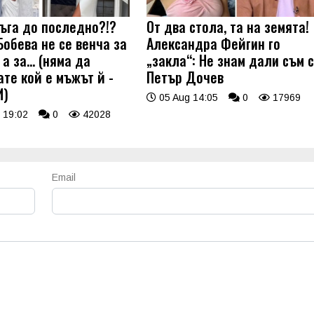
ъга до последно?!?
От два стола, та на земята!
Бобева не се венча за
Александра Фейгин го
а за... (няма да
„закла“: Не знам дали съм 
ате кой е мъжът й -
Петър Дочев
И)
05 Aug 14:05
0
17969
 19:02
0
42028
Email