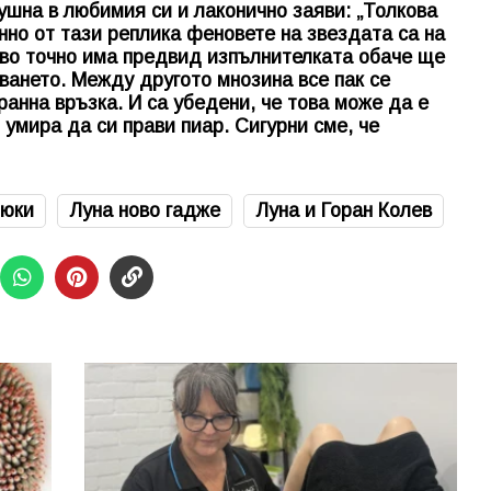
ушна в любимия си и лаконично заяви: „Толкова
нно от тази реплика феновете на звездата са на
акво точно има предвид изпълнителката обаче ще
ването. Между другото мнозина все пак се
ранна връзка. И са убедени, че това може да е
 умира да си прави пиар. Сигурни сме, че
люки
Луна ново гадже
Луна и Горан Колев