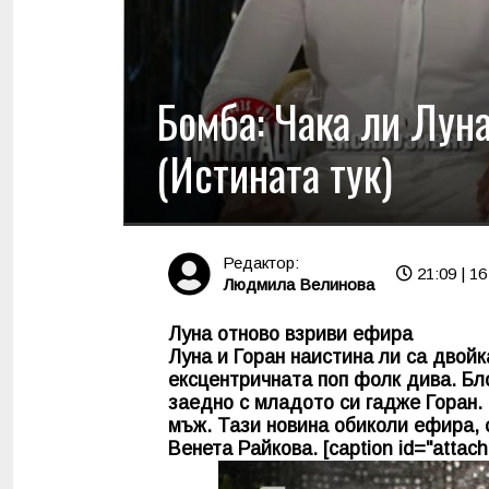
Бомба: Чака ли Луна
(Истината тук)
Редактор:
21:09 | 16
Людмила Велинова
Луна отново взриви ефира
Луна и Горан наистина ли са двойк
ексцентричната поп фолк дива. Бло
заедно с младото си гадже Горан.
мъж. Тази новина обиколи ефира, 
Венета Райкова. [caption id="attach