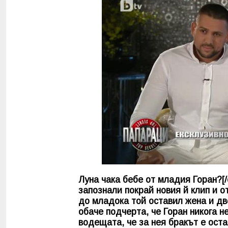
Луна чака бебе от младия Горан?[/
запознали покрай новия й клип и 
до младока той оставил жена и дв
обаче подчерта, че Горан никога 
водещата, че за нея бракът е ост