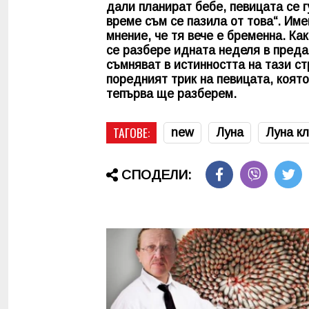
дали планират бебе, певицата се г
време съм се пазила от това“. Име
мнение, че тя вече е бременна. К
се разбере идната неделя в преда
съмняват в истинността на тази ст
поредният трик на певицата, която
тепърва ще разберем.
ТАГОВЕ:
new
Луна
Луна к
СПОДЕЛИ: