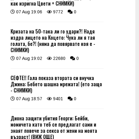
как изригна Цвети + СНИМКИ)
07 Aug 19:06
9772
0
Кризата на 50-така ли го удари?! Надя
издра лицето на Коцето: Чука ли я тая
голата, бе?! (няма да повярвате коя е -
СНИМКИ)
07 Aug 19:02
22680
0
СЕФТЕ!! Гала показа втората си внучка
Джина: Бебето шашна мрежата! (ето защо
- СНИМКИ)
07 Aug 18:57
9401
0
Диона защити убития Георги: Бейби,
момичета като теб се предлагат сами и
знаят повече за секса от жени на моята
възраст! (ВИЖ ОЩЕ)