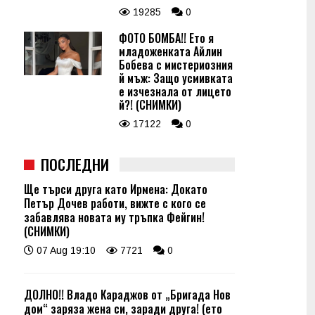
19285
0
ФОТО БОМБА!! Ето я
младоженката Айлин
Бобева с мистериозния
й мъж: Защо усмивката
е изчезнала от лицето
й?! (СНИМКИ)
17122
0
ПОСЛЕДНИ
Ще търси друга като Ирмена: Докато
Петър Дочев работи, вижте с кого се
забавлява новата му тръпка Фейгин!
(СНИМКИ)
07 Aug 19:10
7721
0
ДОЛНО!! Владо Караджов от „Бригада Нов
дом“ заряза жена си, заради друга! (ето