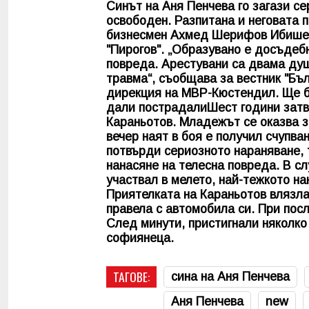
Синът на Аня Пенчева го загази се
освободен. Разпитана и неговата 
бизнесмен Ахмед Шерифов Ибишев 
"Пирогов". „Образувано е досъдеб
повреда. Арестувани са двама душ
травма“, съобщава за вестник "Бъ
дирекция на МВР-Кюстендил. Ще б
дали пострадалиШест години затво
Караньотов. Младежът се оказва з
вечер наят в боя е получил счупван
потвърди сериозното нараняване, 
нанасяне на телесна повреда. В сл
участвал в мелето, най-тежкото на
Приятелката на Караньотов влязла
правела с автомобила си. При пос
След минути, пристигнали няколко
софиянеца.
ТАГОВЕ:
сина на Аня Пенчева
Аня Пенчева
new