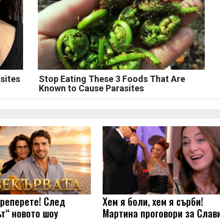
sites
Stop Eating These 3 Foods That Are
Known to Cause Parasites
треперете! След
Хем я боли, хем я сърби!
ът“ новото шоу
Мартина проговори за Слав