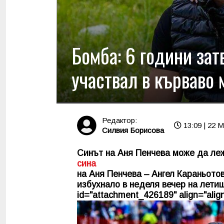
Бомба: 6 години зат
участвал в кърваво 
Редактор:
13:09 | 22 
Силвия Борисова
Синът на Аня Пенчева може да леж
сина
на Аня Пенчева – Ангел Караньото
избухнало в неделя вечер на летищ
id="attachment_426189" align="align