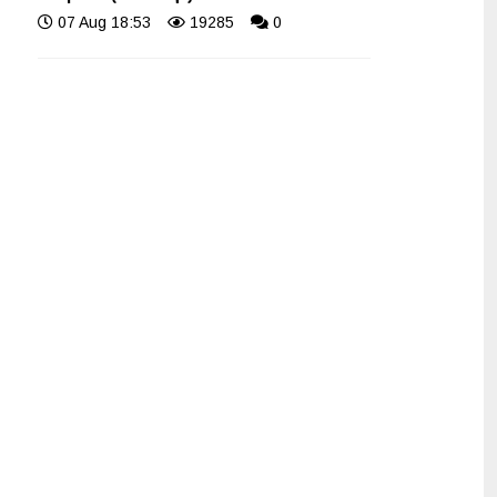
07 Aug 18:53
19285
0