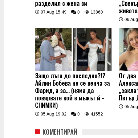
разделил с жена си
„Свекъ
живота
07 Aug 15:49
0
13860
06 Aug
Защо лъга до последно?!?
От два 
Айлин Бобева не се венча за
Алекса
Фарид, а за... (няма да
„закла“
повярвате кой е мъжът й -
Петър 
СНИМКИ)
05 Aug
05 Aug 19:02
0
41552
КОМЕНТИРАЙ