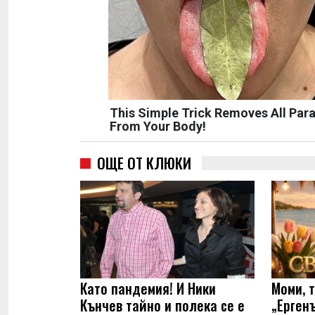
This Simple Trick Removes All Para
From Your Body!
ОЩЕ ОТ КЛЮКИ
Като пандемия! И Ники
Моми, 
Кънчев тайно и полека се е
„Ерген