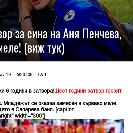
вор за сина на Аня Пенчева,
меле! (виж тук)
May 19
3409
1
и 6 години в затвора!
Шест години затвор грозят
в. Младежът се оказва замесен в кърваво меле,
ето в Сапарева баня. [caption
right" width="300"]