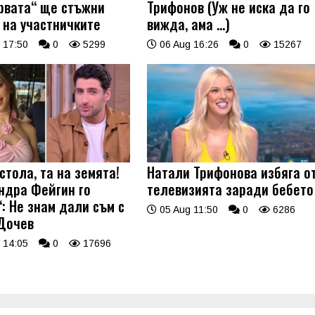
рвата“ ще стъжни
Трифонов (Уж не иска да го
 на участничките
вижда, ама …)
 17:50
0
5299
06 Aug 16:26
0
15267
стола, та на земята!
Натали Трифонова избяга о
ндра Фейгин го
телевизията заради бебето
: Не знам дали съм с
05 Aug 11:50
0
6286
Дочев
 14:05
0
17696