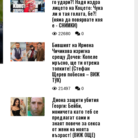
го удари?! Надя издра
лицето на Коцето: Чука
ли я тая голата, бе?!
(няма да повярвате коя
е - СНИМКИ)
22680
0
Бившият на Ирмена
Чичикова изригна
срещу Дочев: Копеле
мръсно, ще ти отрежа
топките! (Стефан
Щерев побесня – ВИЖ
ТУК)
21497
0
Диона защити убития
Георги: Бейби,
момичета като теб се
предлагат сами и
знаят повече за секса
от жени на моята
възраст! (ВИЖ ОЩЕ)