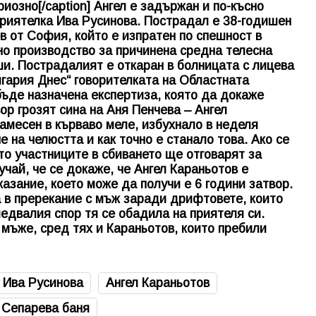
риозно[/caption] Ангел е задържан и по-късно
приятелка Ива Русинова. Пострадал е 38-годишен
от София, който е изпратен по спешност в
но производство за причинена средна телесна
и. Пострадалият е откаран в болницата с лицева
лгария Днес“ говорителката на Областната
ъде назначена експертиза, която да докаже
р грозят сина на Аня Пенчева – Ангел
амесен в кърваво меле, избухнало в неделя
е на челюстта и как точно е станало това. Ако се
то участниците в сбиването ще отговарят за
учай, че се докаже, че Ангел Караньотов е
казание, което може да получи е 6 години затвор.
 в пререкание с мъж заради дрифтовете, които
ледвалия спор тя се обадила на приятеля си.
 мъже, сред тях и Караньотов, които пребили
Ива Русинова
Ангел Караньотов
Сепарева баня