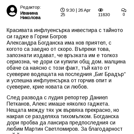
Редактор:
9:30 | 26 Apr
Иванина
25
11830
0
Николова
Красивата инфлуенсърка инвестира с тайното
си гадже в Горни Богров
Александра Богданска има нов приятел, с
когото са заедно от скоро. Въпреки това,
запознати издават, че връзката им е толкоз
сериозна, че дори си купили общ дом. малцина
обаче са наясно с този факт, тъй като от
суеверие водещата на последния „Биг Брадър“
и успешна инфлуенсърка от горчив опит и
суеверие, крие новата си любов.
След развода с лудия репортер Даниел
Петканов, Алекс имаше няколко гаджета.
Нещата между тях уж вървяха прекрасно, но
накрая се разделяха тихомълком. Богданска
дори пробва да лансира предпоследния си
любим Мартин Светломиров. За благодарност