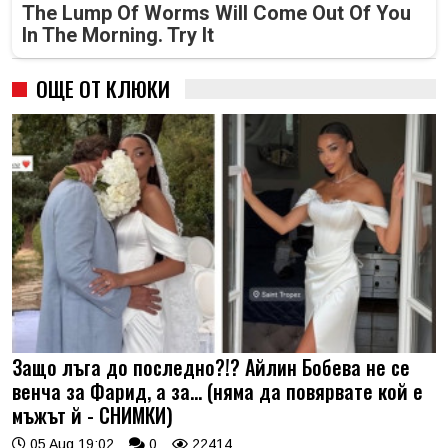
The Lump Of Worms Will Come Out Of You
In The Morning. Try It
ОЩЕ ОТ КЛЮКИ
Защо лъга до последно?!? Айлин Бобева не се
венча за Фарид, а за... (няма да повярвате кой е
мъжът й - СНИМКИ)
05 Aug 19:02
0
22414