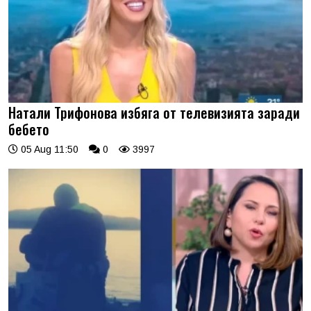
Натали Трифонова избяга от телевизията заради
бебето
05 Aug 11:50
0
3997