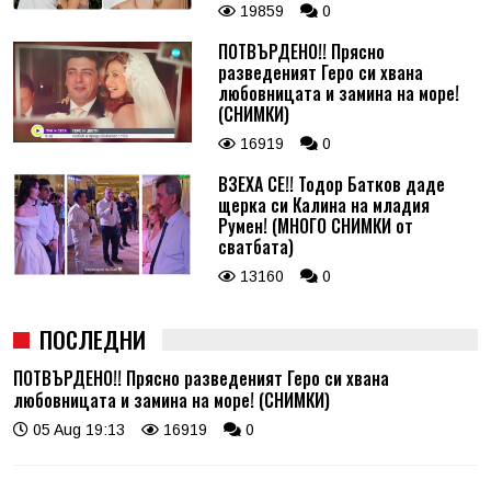
19859
0
ПОТВЪРДЕНО!! Прясно
разведеният Геро си хвана
любовницата и замина на море!
(СНИМКИ)
16919
0
ВЗЕХА СЕ!! Тодор Батков даде
щерка си Калина на младия
Румен! (МНОГО СНИМКИ от
сватбата)
13160
0
ПОСЛЕДНИ
ПОТВЪРДЕНО!! Прясно разведеният Геро си хвана
любовницата и замина на море! (СНИМКИ)
05 Aug 19:13
16919
0