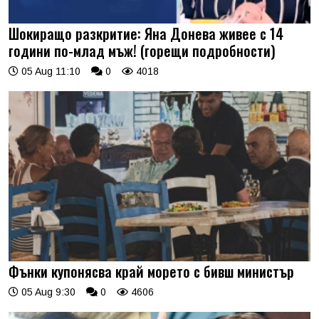
Шокиращо разкритие: Яна Донева живее с 14
години по-млад мъж! (горещи подробности)
05 Aug 11:10
0
4018
Фънки купонясва край морето с бивш министър
05 Aug 9:30
0
4606