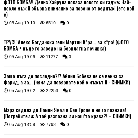
ФОТО БОМБА!! Дениз Хайрула показа новото си гадже: Най-
после мъж й обърна внимание за повече от веднъж! (ето кой
е)
05 Aug 19:10
6510
0
ТРУС!! Алекс Богданска гепи Мартин К*ра... за к*ра! (ФОТО
БОМБА + къде го заведе на безплатна почивка)
05 Aug 19:06
11277
0
Защо лъга до последно?!? Айлин Бобева не се венча за
Фарид, а за... (няма да повярвате кой е мъжът й - СНИМКИ)
05 Aug 19:02
22253
0
Мара седяла до Ламин Ямал в Сен Тропе и не го познала!
(Потребители: А той разпозна ли наш’та крава?! – СНИМКИ)
05 Aug 18:58
7763
0