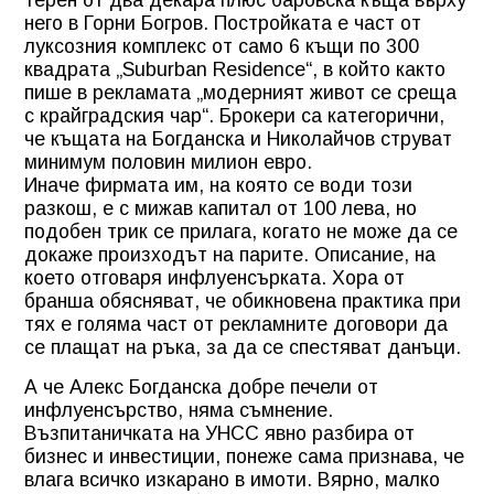
терен от два декара плюс баровска къща върху
него в Горни Богров. Постройката е част от
луксозния комплекс от само 6 къщи по 300
квадрата „Suburban Residence“, в който както
пише в рекламата „модерният живот се среща
с крайградския чар“. Брокери са категорични,
че къщата на Богданска и Николайчов струват
минимум половин милион евро.
Иначе фирмата им, на която се води този
разкош, е с мижав капитал от 100 лева, но
подобен трик се прилага, когато не може да се
докаже произходът на парите. Описание, на
което отговаря инфлуенсърката. Хора от
бранша обясняват, че обикновена практика при
тях е голяма част от рекламните договори да
се плащат на ръка, за да се спестяват данъци.
А че Алекс Богданска добре печели от
инфлуенсърство, няма съмнение.
Възпитаничката на УНСС явно разбира от
бизнес и инвестиции, понеже сама признава, че
влага всичко изкарано в имоти. Вярно, малко