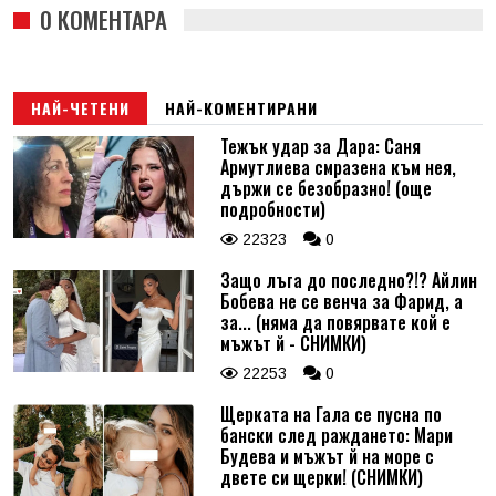
0 КОМЕНТАРА
НАЙ-ЧЕТЕНИ
НАЙ-КОМЕНТИРАНИ
Тежък удар за Дара: Саня
Армутлиева смразена към нея,
държи се безобразно! (още
подробности)
22323
0
Защо лъга до последно?!? Айлин
Бобева не се венча за Фарид, а
за... (няма да повярвате кой е
мъжът й - СНИМКИ)
22253
0
Щерката на Гала се пусна по
бански след раждането: Мари
Будева и мъжът й на море с
двете си щерки! (СНИМКИ)