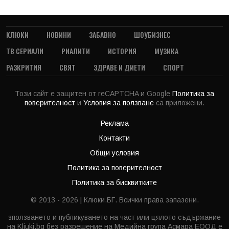
КЛЮКИ
НОВИНИ
ЗАБАВНО
ШОУБИЗНЕС
ТВ СЕРИАЛИ
РИАЛИТИ
ИСТОРИЯ
МУЗИКА
РАЗКРИТИЯ
СВЯТ
ЗДРАВЕ И ДИЕТИ
СПОРТ
Този сайт е защитен от reCAPTCHA и Google
Политика за
поверителност
и
Условия за ползване
са приложени.
Реклама
Контакти
Общи условия
Политика за поверителност
Политика за бисквитките
© 2013 - 2026 | Клюки.БГ. Всички права запазени.
зползването и публикуването на част или цялото съдържание
на Kliuki.bg без разрешение на Медийна група Асмара ЕООД е