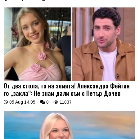
От два стола, та на земята! Александра Фейгин
го „закла“: Не знам дали съм с Петър Дочев
05 Aug 14:05
0
11837