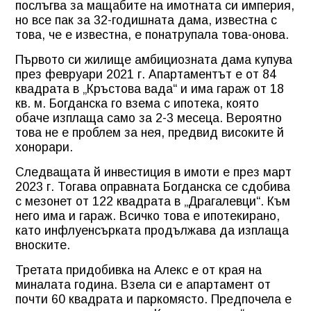
послъгва за мащабите на имотната си империя,
но все пак за 32-годишната дама, известна с
това, че е известна, е понатрупала това-онова.
Първото си жилище амбициозната дама купува
през февруари 2021 г. Апартаментът е от 84
квадрата в „Кръстова вада“ и има гараж от 18
кв. м. Богданска го взема с ипотека, която
обаче изплаща само за 2-3 месеца. Вероятно
това не е проблем за нея, предвид високите й
хонорари.
Следващата й инвестиция в имоти е през март
2023 г. Тогава оправната Богданска се сдобива
с мезонет от 122 квадрата в „Драгалевци“. Към
него има и гараж. Всичко това е ипотекирано,
като инфлуенсърката продължава да изплаща
вноските.
Третата придобивка на Алекс е от края на
миналата година. Взела си е апартамент от
почти 60 квадрата и паркомясто. Предпочела е