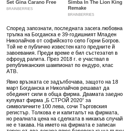
Според запознати, последната засега любовна
тръпка на Богданска е 39-годишният Младен
Николайчов от софийското село Горни Богров.
Той не е публично известен като предните й
завоевания. Преди време е бил състезател в
офроуд ралита. През 2018 г. е участвал в
републиканския шампионат по ендуро, клас
АТВ.
Явно връзката се задълбочава, защото на 18
март Богданска и Николайчов решават да
обединят сили в обща фирма. Двамата заедно
купуват фирма „Б СТРОЙ 2020“ за
символичните 100 лева, сочи Търговския
регистър. Толкова е и капиталът на фирмата,
но реалната цена на сделката в никакъв случай
не е такава. На името на фирмата е записан