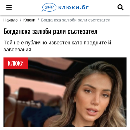
Начало
Клюки
Богданска залюби рали състезател
Богданска залюби рали състезател
Той не е публично известен като предните й
завоевания
КЛЮКИ