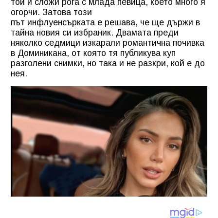
той й сложи рога с млада певица, което много я
огорчи. Затова този
път инфлуенсърката е решава, че ще държи в
тайна новия си избраник. Двамата преди
няколко седмици изкарали романтична почивка
в Доминикана, от която тя публикува куп
разголени снимки, но така и не разкри, кой е до
нея.