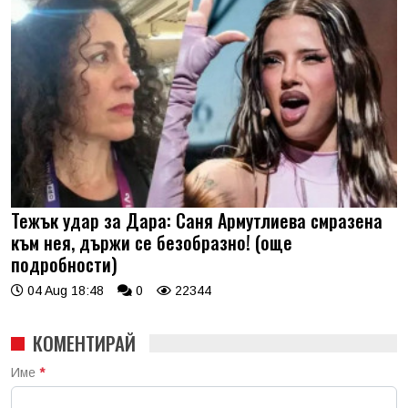
Тежък удар за Дара: Саня Армутлиева смразена
към нея, държи се безобразно! (още
подробности)
04 Aug 18:48
0
22344
КОМЕНТИРАЙ
Име
*