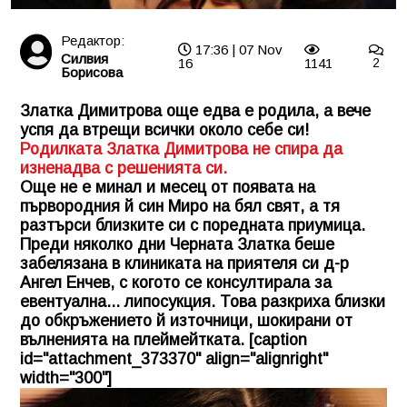
Редактор:
17:36 | 07 Nov
Силвия
16
1141
2
Борисова
Златка Димитрова още едва е родила, а вече
успя да втрещи всички около себе си!
Родилката Златка Димитрова не спира да
изненадва с решенията си.
Още не е минал и месец от появата на
първородния й син Миро на бял свят, а тя
разтърси близките си с поредната приумица.
Преди няколко дни Черната Златка беше
забелязана в клиниката на приятеля си д-р
Ангел Енчев, с когото се консултирала за
евентуална... липосукция. Това разкриха близки
до обкръжението й източници, шокирани от
вълненията на плеймейтката. [caption
id="attachment_373370" align="alignright"
width="300"]