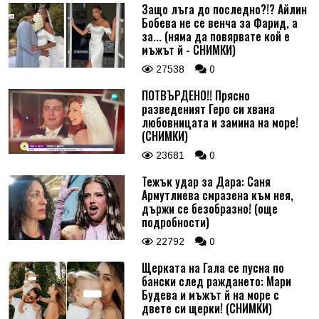
Защо лъга до последно?!? Айлин
Бобева не се венча за Фарид, а
Коментар
*
за... (няма да повярвате кой е
мъжът й - СНИМКИ)
27538
0
ПОТВЪРДЕНО!! Прясно
разведеният Геро си хвана
любовницата и замина на море!
(СНИМКИ)
23681
0
Тежък удар за Дара: Саня
Армутлиева смразена към нея,
държи се безобразно! (още
подробности)
22792
0
Щерката на Гала се пусна по
бански след раждането: Мари
Будева и мъжът й на море с
двете си щерки! (СНИМКИ)