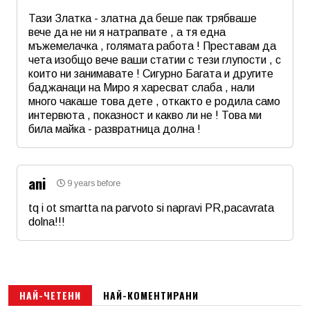
Тази Златка - златна да беше пак трябваше
вече да не ни я натрапвате , а тя една
мъжемелачка , голямата работа ! Преставам да
чета изобщо вече ваши статии с тези глупости , с
които ни занимавате ! Сигурно Багата и другите
баджанаци на Миро я харесват слаба , нали
много чакаше това дете , откакто е родила само
интервюта , показност и какво ли не ! Това ми
била майка - развратница долна !
Име
*
ani
9 years before
Email
tq i ot smartta na parvoto si napravi PR,pacavrata
dolna!!!
Име
*
Коментар
*
Email
НАЙ-ЧЕТЕНИ
НАЙ-КОМЕНТИРАНИ