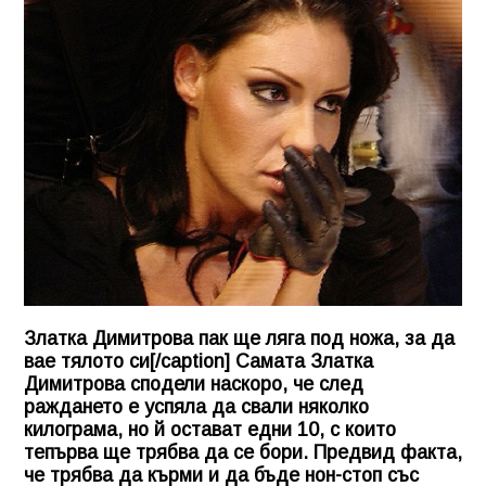
Златка Димитрова пак ще ляга под ножа, за да
вае тялото си[/caption] Самата Златка
Димитрова сподели наскоро, че след
раждането е успяла да свали няколко
килограма, но й остават едни 10, с които
тепърва ще трябва да се бори. Предвид факта,
че трябва да кърми и да бъде нон-стоп със