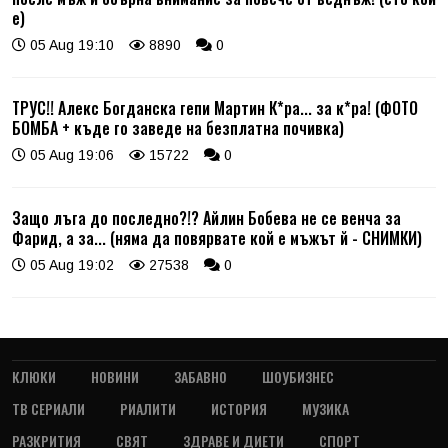
е)
05 Aug 19:10
8890
0
ТРУС!! Алекс Богданска гепи Мартин К*ра... за к*ра! (ФОТО
БОМБА + къде го заведе на безплатна почивка)
05 Aug 19:06
15722
0
Защо лъга до последно?!? Айлин Бобева не се венча за
Фарид, а за... (няма да повярвате кой е мъжът й - СНИМКИ)
05 Aug 19:02
27538
0
КЛЮКИ
НОВИНИ
ЗАБАВНО
ШОУБИЗНЕС
ТВ СЕРИАЛИ
РИАЛИТИ
ИСТОРИЯ
МУЗИКА
РАЗКРИТИЯ
СВЯТ
ЗДРАВЕ И ДИЕТИ
СПОРТ