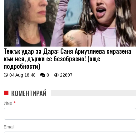
Тежък удар за Дара: Саня Армутлиева смразена
към нея, държи се безобразно! (още
подробности)
04 Aug 18:48
0
22897
КОМЕНТИРАЙ
Име
*
Email