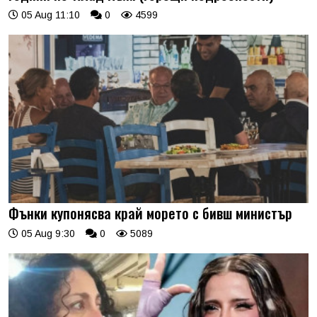
05 Aug 11:10
0
4599
Фънки купонясва край морето с бивш министър
05 Aug 9:30
0
5089