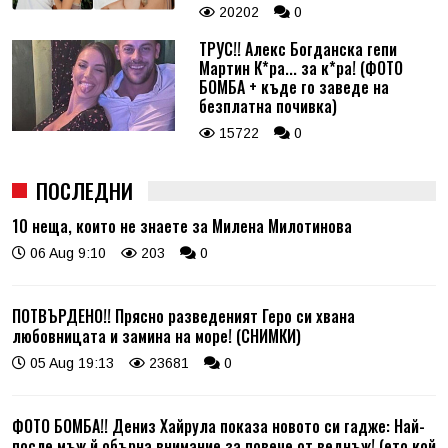
20202
0
ТРУС!! Алекс Богданска гепи
Мартин К*ра... за к*ра! (ФОТО
БОМБА + къде го заведе на
безплатна почивка)
15722
0
ПОСЛЕДНИ
10 неща, които не знаете за Милена Милотинова
06 Aug 9:10
203
0
ПОТВЪРДЕНО!! Прясно разведеният Геро си хвана
любовницата и замина на море! (СНИМКИ)
05 Aug 19:13
23681
0
ФОТО БОМБА!! Дениз Хайрула показа новото си гадже: Най-
после мъж й обърна внимание за повече от веднъж! (ето кой