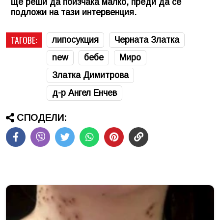
ще реши да поизчака малко, преди да се
подложи на тази интервенция.
ТАГОВЕ:
липосукция
Черната Златка
new
бебе
Миро
Златка Димитрова
д-р Ангел Енчев
СПОДЕЛИ: