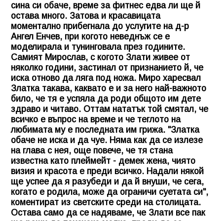
сина си обаче, време за фитнес едва ли ще й
остава много. Затова и красавицата
моментално прибегнала до услугите на д-р
Ангел Енчев, при когото неведнъж се е
моделирала и тунинговала през годините.
Самият Мирослав, с когото Злати живее от
няколко години, застинал от признанието й, че
иска отново да ляга под ножа. Миро харесвал
Златка такава, каквато е и за него най-важното
било, че тя е успяла да роди общото им дете
здраво и читаво. Оттам нататък той смятал, че
всичко е въпрос на време и че теглото на
любимата му е последната им грижа. "Златка
обаче не иска и да чуе. Няма как да се излезе
на глава с нея, още повече, че тя стана
известна като плеймейт - демек жена, чиято
визия и красота е преди всичко. Надали някой
ще успее да я разубеди и да й внуши, че сега,
когато е родила, може да ограничи суетата си",
коментират из светските среди на столицата.
Остава само да се надяваме, че Злати все пак