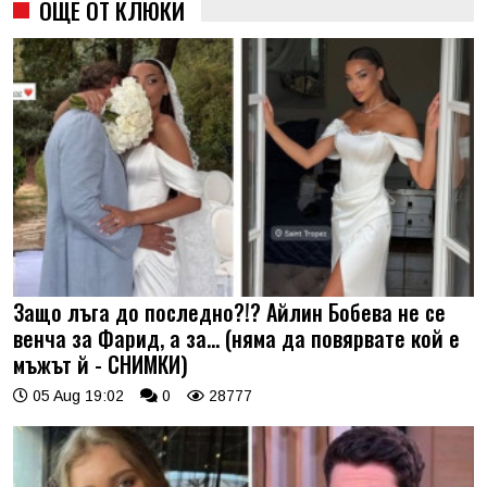
ОЩЕ ОТ КЛЮКИ
Защо лъга до последно?!? Айлин Бобева не се
венча за Фарид, а за... (няма да повярвате кой е
мъжът й - СНИМКИ)
05 Aug 19:02
0
28777