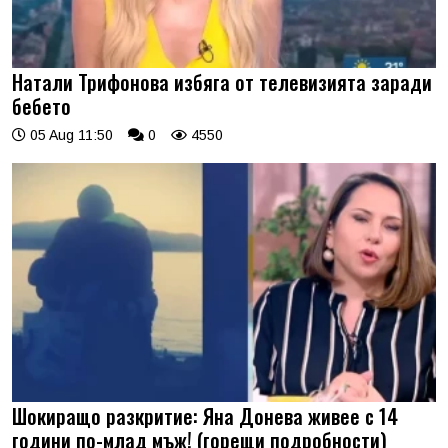
Натали Трифонова избяга от телевизията заради
бебето
05 Aug 11:50
0
4550
Шокиращо разкритие: Яна Донева живее с 14
години по-млад мъж! (горещи подробности)