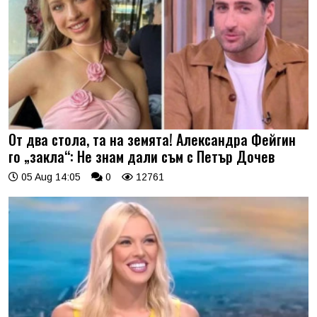
От два стола, та на земята! Александра Фейгин
го „закла“: Не знам дали съм с Петър Дочев
05 Aug 14:05
0
12761