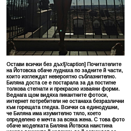
Остави всички без дъх![/caption] Почитателите
на Йотовска обаче луднаха по задните й части,
които изглеждат невероятно съблазнително.
Биляна доста се е постарала за да постигне
толкова стегнати и прекрасно изваяни форми.
Веднага щом видяха пикантните фотоси,
интернет потребители не останаха безразлични
към горещата гледка. Всички са единодушни,
че Биляна има изумително тяло, което
определено е мечта за всяка жена. С това фото
обаче моделката Биляна Йотвска наистина