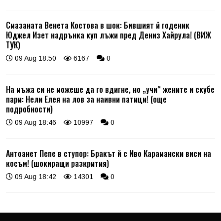
Смазаната Венета Костова в шок: Бившият й годеник
Юджел Изет надрънка куп лъжи пред Дениз Хайрула! (ВИЖ
ТУК)
09 Aug 18:50
6167
0
На мъжа си не можеше да го вдигне, но „учи“ жените и скубе
пари: Нели Елея на лов за наивни патици! (още
подробности)
09 Aug 18:46
10997
0
Антоанет Пепе в ступор: Бракът й с Иво Карамански виси на
косъм! (шокиращи разкрития)
09 Aug 18:42
14301
0