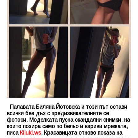
Палавата Биляна Йотовска и този път остави
всички без дъх с предизвикателните се
фотоси. Моделката пусна скандални снимки, на
които позира само по бельо и взриви мрежата,
писа
Кliuki.ws
. Красавицата отново показа на