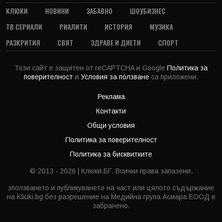
КЛЮКИ
НОВИНИ
ЗАБАВНО
ШОУБИЗНЕС
ТВ СЕРИАЛИ
РИАЛИТИ
ИСТОРИЯ
МУЗИКА
РАЗКРИТИЯ
СВЯТ
ЗДРАВЕ И ДИЕТИ
СПОРТ
Този сайт е защитен от reCAPTCHA и Google
Политика за
поверителност
и
Условия за ползване
са приложени.
Реклама
Контакти
Общи условия
Политика за поверителност
Политика за бисквитките
© 2013 - 2026 | Клюки.БГ. Всички права запазени.
зползването и публикуването на част или цялото съдържание
на Kliuki.bg без разрешение на Медийна група Асмара ЕООД е
забранено.