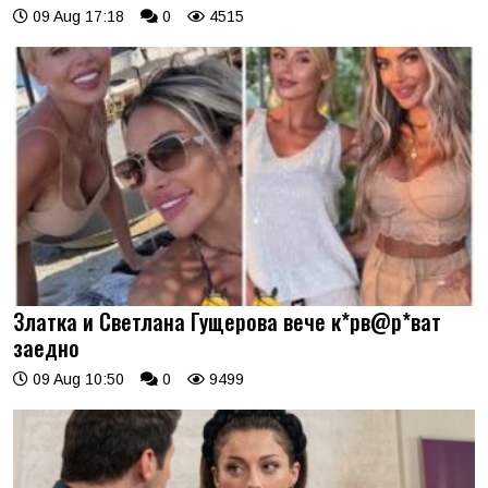
09 Aug 17:18
0
4515
Златка и Светлана Гущерова вече к*рв@р*ват
заедно
09 Aug 10:50
0
9499