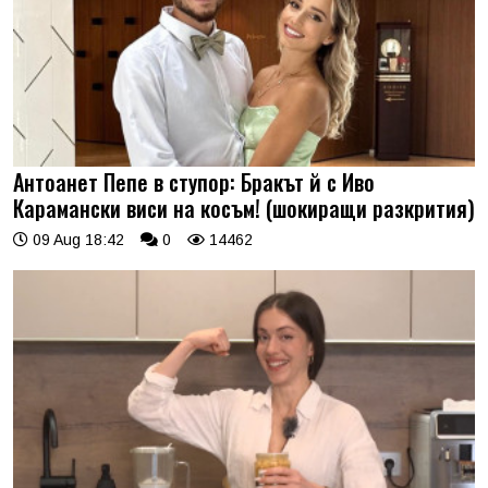
Антоанет Пепе в ступор: Бракът й с Иво
Карамански виси на косъм! (шокиращи разкрития)
09 Aug 18:42
0
14462