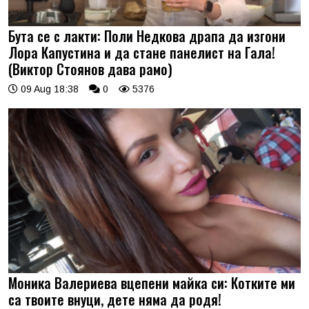
Бута се с лакти: Поли Недкова драпа да изгони
Лора Капустина и да стане панелист на Гала!
(Виктор Стоянов дава рамо)
09 Aug 18:38
0
5376
Моника Валериева вцепени майка си: Котките ми
са твоите внуци, дете няма да родя!