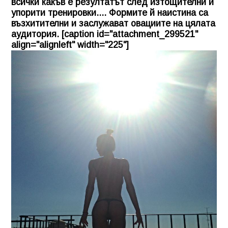
всички какъв е резултатът след изтощителни и
упорити тренировки.... Формите й наистина са
възхитителни и заслужават овациите на цялата
аудитория. [caption id="attachment_299521"
align="alignleft" width="225"]