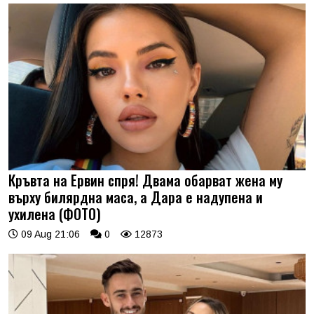
Кръвта на Ервин спря! Двама обарват жена му
върху билярдна маса, а Дара е надупена и
ухилена (ФОТО)
09 Aug 21:06
0
12873