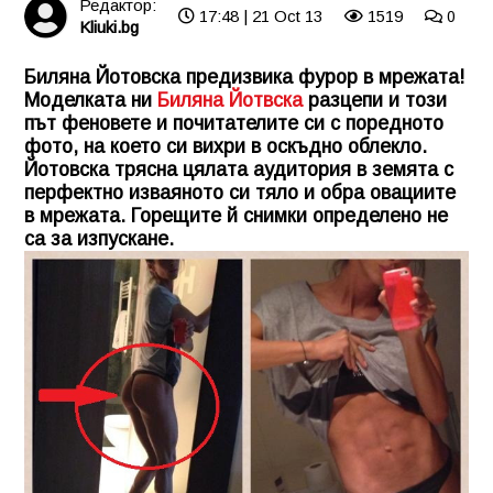
Редактор:
17:48 | 21 Oct 13
1519
0
Kliuki.bg
Биляна Йотовска предизвика фурор в мрежата!
Моделката ни
Биляна Йотвска
разцепи и този
път феновете и почитателите си с поредното
фото, на което си вихри в оскъдно облекло.
Йотовска трясна цялата аудитория в земята с
перфектно изваяното си тяло и обра овациите
в мрежата. Горещите й снимки определено не
са за изпускане.