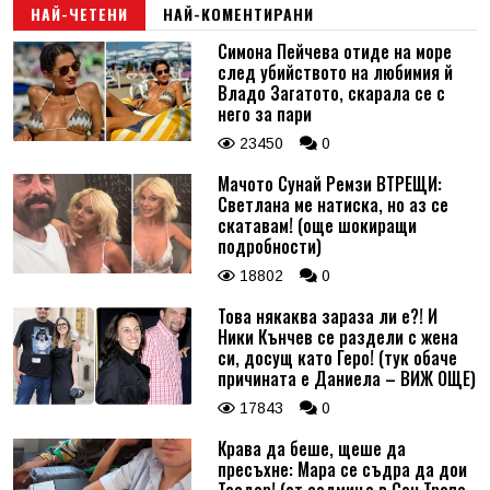
НАЙ-ЧЕТЕНИ
НАЙ-КОМЕНТИРАНИ
Симона Пейчева отиде на море
след убийството на любимия й
Владо Загатото, скарала се с
него за пари
23450
0
Мачото Сунай Ремзи ВТРЕЩИ:
Светлана ме натиска, но аз се
скатавам! (още шокиращи
подробности)
18802
0
Това някаква зараза ли е?! И
Ники Кънчев се раздели с жена
си, досущ като Геро! (тук обаче
причината е Даниела – ВИЖ ОЩЕ)
17843
0
Крава да беше, щеше да
пресъхне: Мара се съдра да дои
Теодор! (от седмица в Сен Тропе,