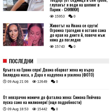
глупакът я води на шопинг в
Париж - СНИМКИ)
15953
0
Животът на Ивана се срути!
Огромна трагедия я оставя сама
до края на дните й, повече мъж
няма да погледне
15743
0
ПОСЛЕДНИ
Кръвта на Ервин спря! Двама обарват жена му върху
билярдна маса, а Дара е надупена и ухилена (ФОТО)
09 Aug 21:06
12649
0
От невзрачно момиче до фатална жена: Симона Пейчева
пуска само на милионери! (още подробности)
09 Aug 18:53
15442
0