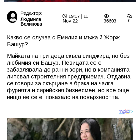
Редактор:
19:17 | 11
Людмила
Nov 22
36603
0
Велинова
Какво се случва с Емилия и мъжа й Жорж
Башур?
Майката на три деца скъса синджира, но без
любимия си Башур. Певицата се е
забавлявала до ранни зори, но в компанията
липсвал строителния предприемач. Отдавна
се говори за скърцане в брака на чалга
фурията и сирийския бизнесмен, но все още
нищо не се е
показало на повърхността.