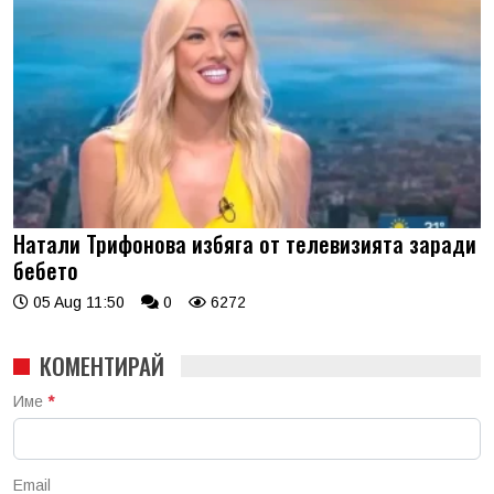
Натали Трифонова избяга от телевизията заради
бебето
05 Aug 11:50
0
6272
КОМЕНТИРАЙ
Име
*
Email