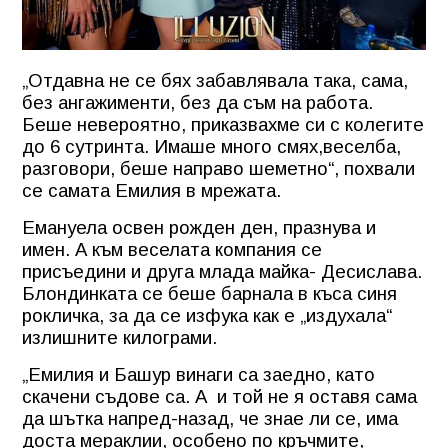
„Отдавна не се бях забавлявала така, сама,
без ангажименти, без да съм на работа.
Беше невероятно, приказвахме си с колегите
до 6 сутринта. Имаше много смях,веселба,
разговори, беше направо шеметно“, похвали
се самата Емилия в мрежата.
Емануела освен рожден ден, празнува и
имен. А към веселата компания се
присъедини и друга млада майка- Десислава.
Блондинката се беше барнала в къса синя
рокличка, за да се изфука как е „издухала“
излишните килограми.
„Емилия и Башур винаги са заедно, като
скачени съдове са. А
и той не я оставя сама
да шътка напред-назад, че знае ли се, има
доста мераклии, особено по кръчмите,