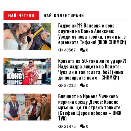
НАЙ-ЧЕТЕНИ
НАЙ-КОМЕНТИРАНИ
Гадже ли?!? Валерия е секс
слугиня на Ваньо Алексиев:
Уреди му нова тройка, този път с
ергенката Тифани! (ШОК СНИМКИ)
49567
0
Кризата на 50-така ли го удари?!
Надя издра лицето на Коцето:
Чука ли я тая голата, бе?! (няма
да повярвате коя е - СНИМКИ)
22218
0
Бившият на Ирмена Чичикова
изригна срещу Дочев: Копеле
мръсно, ще ти отрежа топките!
(Стефан Щерев побесня – ВИЖ
ТУК)
21476
0