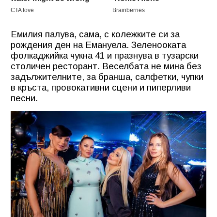
Емилия палува, сама, с колежките си за
рождения ден на Емануела. Зеленооката
фолкаджийка чукна 41 и празнува в тузарски
столичен ресторант. Веселбата не мина без
задължителните, за бранша, салфетки, чупки
в кръста, провокативни сцени и пиперливи
песни.