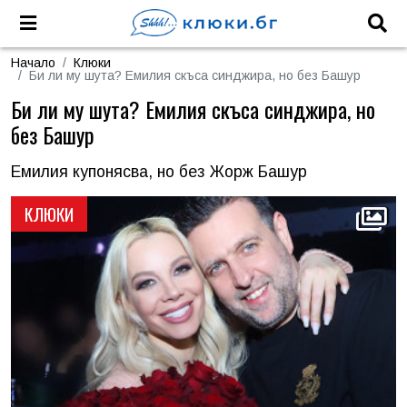
Начало
Клюки
Би ли му шута? Емилия скъса синджира, но без Башур
Би ли му шута? Емилия скъса синджира, но
без Башур
Емилия купонясва, но без Жорж Башур
КЛЮКИ