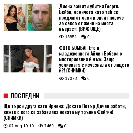
Диона защити убития Георги:
Бейби, момичета като теб се
предлагат сами и знаят повече
за секса от жени на моята
възраст! (ВИЖ ОЩЕ)
18851
0
ФОТО БОМБА!! Ето я
младоженката Айлин Бобева с
мистериозния й мъж: Защо
усмивката е изчезнала от лицето
й?! (СНИМКИ)
17073
0
ПОСЛЕДНИ
Ще търси друга като Ирмена: Докато Петър Дочев работи,
вижте с кого се забавлява новата му тръпка Фейгин!
(СНИМКИ)
07 Aug 19:10
7469
0