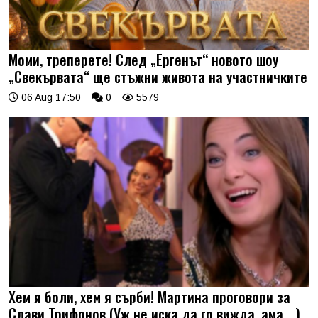
Моми, треперете! След „Ергенът“ новото шоу
„Свекървата“ ще стъжни живота на участничките
06 Aug 17:50
0
5579
Хем я боли, хем я сърби! Мартина проговори за
Слави Трифонов (Уж не иска да го вижда, ама …)