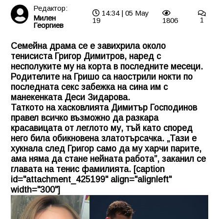
Редактор:
14:34 | 05 May
Милен
19
1806
1
Георгиев
Семейна драма се е завихрила около
тенисиста Григор Димитров, наред с
несполуките му на корта в последните месеци.
Родителите на Гришо са наострили нокти по
последната секс забежка на сина им с
манекенката Деси Зидарова.
Таткото на хасковлията Димитър Господинов
правел всичко възможно да разкара
красавицата от леглото му, тъй като според
него била обикновена златотърсачка. „Тази е
хукнала след Григор само да му харчи парите,
ама няма да стане нейната работа”, заканил се
главата на тенис фамилията. [caption
id="attachment_425199" align="alignleft"
width="300"]