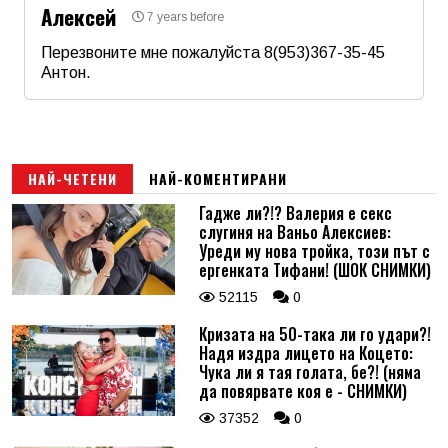
Алексей
7 years before
Перезвоните мне пожалуйста 8(953)367-35-45
Антон.
Име
*
Email
НАЙ-ЧЕТЕНИ
НАЙ-КОМЕНТИРАНИ
Гадже ли?!? Валерия е секс
слугиня на Ваньо Алексиев:
Коментар
*
Уреди му нова тройка, този път с
ергенката Тифани! (ШОК СНИМКИ)
52115
0
Кризата на 50-така ли го удари?!
Надя издра лицето на Коцето:
Чука ли я тая голата, бе?! (няма
да повярвате коя е - СНИМКИ)
37352
0