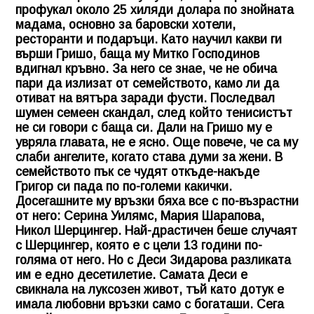
профукал около 25 хиляди долара по знойната
мадама, основно за баровски хотели,
ресторанти и подаръци. Като научил какви ги
върши Гришо, баща му Митко Господинов
вдигнал кръвно. За него се знае, че не обича
пари да излизат от семейството, камо ли да
отиват на вятъра заради фусти. Последвал
шумен семеен скандал, след който тенисистът
не си говори с баща си. Дали на Гришо му е
увряла главата, не е ясно. Още повече, че са му
слаби ангелите, когато става думи за жени. В
семейството пък се чудят откъде-накъде
Григор си пада по по-големи какички.
Досегашните му връзки бяха все с по-възрастни
от него: Серина Уилямс, Мария Шарапова,
Никол Шерцингер. Най-драстичен беше случаят
с Шерцингер, която е с цели 13 години по-
голяма от него. Но с Деси Зидарова разликата
им е едно десетилетие. Самата Деси е
свикнала на луксозен живот, тъй като дотук е
имала любовни връзки само с богаташи. Сега