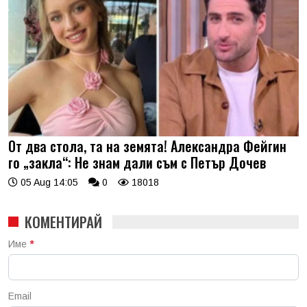
От два стола, та на земята! Александра Фейгин
го „закла“: Не знам дали съм с Петър Дочев
05 Aug 14:05
0
18018
КОМЕНТИРАЙ
Име
*
Email