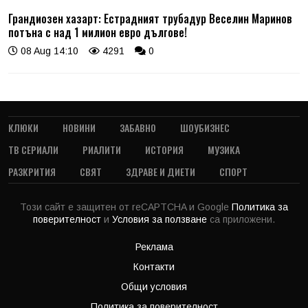
Грандиозен хазарт: Естрадният трубадур Веселин Маринов
потъна с над 1 милион евро дългове!
08 Aug 14:10
4291
0
КЛЮКИ
НОВИНИ
ЗАБАВНО
ШОУБИЗНЕС
ТВ СЕРИАЛИ
РИАЛИТИ
ИСТОРИЯ
МУЗИКА
РАЗКРИТИЯ
СВЯТ
ЗДРАВЕ И ДИЕТИ
СПОРТ
Този сайт е защитен от reCAPTCHA и Google
Политика за
поверителност
и
Условия за ползване
са приложени.
Реклама
Контакти
Общи условия
Политика за поверителност