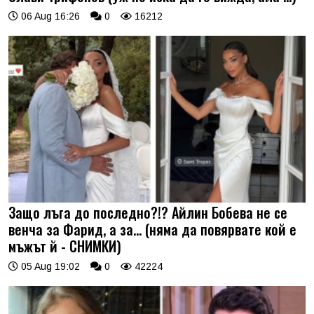
06 Aug 16:26
0
16212
Защо лъга до последно?!? Айлин Бобева не се
венча за Фарид, а за... (няма да повярвате кой е
мъжът й - СНИМКИ)
05 Aug 19:02
0
42224