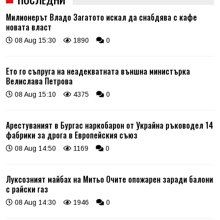
Милионерът Владо Загатото искал да снабдява с кафе
новата власт
08 Aug 15:30
1890
0
Ето го съпруга на неадекватната външна министърка
Велислава Петрова
08 Aug 15:10
4375
0
Арестуваният в Бургас наркобарон от Украйна ръководел 14
фабрики за дрога в Европейския съюз
08 Aug 14:50
1169
0
Луксозният майбах на Митьо Очите опожарен заради балони
с райски газ
08 Aug 14:30
1946
0