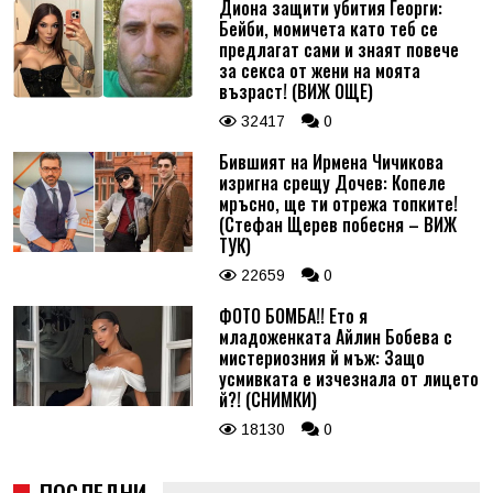
Диона защити убития Георги:
Бейби, момичета като теб се
предлагат сами и знаят повече
за секса от жени на моята
възраст! (ВИЖ ОЩЕ)
32417
0
Бившият на Ирмена Чичикова
изригна срещу Дочев: Копеле
мръсно, ще ти отрежа топките!
(Стефан Щерев побесня – ВИЖ
ТУК)
22659
0
ФОТО БОМБА!! Ето я
младоженката Айлин Бобева с
мистериозния й мъж: Защо
усмивката е изчезнала от лицето
й?! (СНИМКИ)
18130
0
ПОСЛЕДНИ