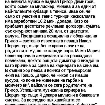
на нейната мушка е паднал Григор Димитров,
който освен за милионер, минава и за един от
най-големите хубавци в тениса. Знае се, че
само от участия в тенис турнири хасковлията
има заработени 16,2 млн. долара. Като се
прибавят десетките рекламни договори, сумата
със сигурност минава 20 млн. от щатската
валута. Предишната официална любовница на
Григор – световно известната певица Никол
Шерцингер, също беше крива в очите на
родителите му, но не заради пари. Мама Мария
беше нарочила американката за разюздана
повлекана, докато бащата Димитър я виждаше
като причина за срива на кариерата на сина им.
В същия хор пееха и всички от треньорския
екип на Гришо. „Вярно, че Никол си имаше
кусури, но поне не живееше на гърба на
момчето ни”, вайкали се сега родителите на
Григор. Успешната музикална кариера на
Шерцингер също й докара милиони в банковата
сметка. За последно пък хавайката се
изявяваше като жури в британския „Х-фактор”,