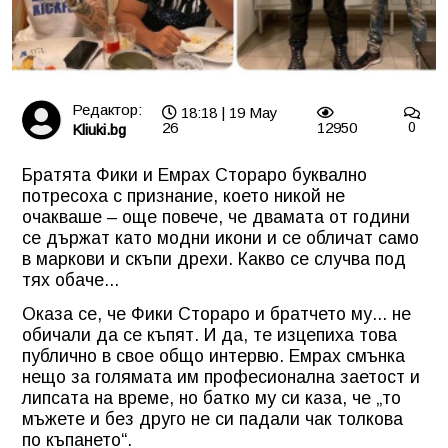
Редактор:
18:18 | 19 May
26
12950
0
Kliuki.bg
Братята Фики и Емрах Стораро буквално
потресоха с признание, което никой не
очакваше – още повече, че двамата от години
се държат като модни икони и се обличат само
в маркови и скъпи дрехи. Какво се случва под
тях обаче...
Оказа се, че Фики Стораро и братчето му... не
обичали да се къпят. И да, те изцепиха това
публично в свое общо интервю. Емрах смънка
нещо за голямата им професионална заетост и
липсата на време, но батко му си каза, че „то
мъжете и без друго не си падали чак толкова
по къпането“.