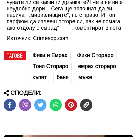
чувате ли се какви ги дрънкате?! Че и не ви е
неудобно дори... Сега ще започнат да ви
наричат „миризливците“, но с право. И тон
парфюм да излееш отгоре си, пак не помага,
ако отдолу е смрад“ , коментират в нета.
Източник: Crimesbg.com
ТАГОВЕ:
Фики и Емрах
Фики Стораро
Тони Стораро
емрах стораро
къпят
баня
мъже
СПОДЕЛИ: