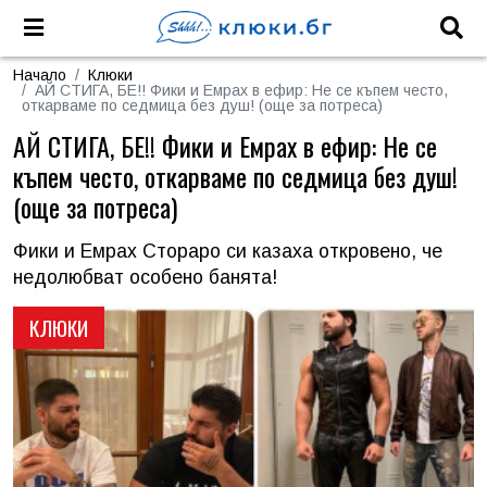
Начало
Клюки
АЙ СТИГА, БЕ!! Фики и Емрах в ефир: Не се къпем често,
откарваме по седмица без душ! (още за потреса)
АЙ СТИГА, БЕ!! Фики и Емрах в ефир: Не се
къпем често, откарваме по седмица без душ!
(още за потреса)
Фики и Емрах Стораро си казаха откровено, че
недолюбват особено банята!
КЛЮКИ