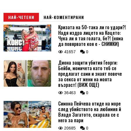
НАЙ-ЧЕТЕНИ
НАЙ-КОМЕНТИРАНИ
Кризата на 50-така ли го удари?!
Надя издра лицето на Коцето:
Чука ли я тая голата, бе?! (няма
да повярвате коя е - СНИМКИ)
41657
0
Диона защити убития Георги:
Бейби, момичета като теб се
предлагат сами и знаят повече
за секса от жени на моята
възраст! (ВИЖ ОЩЕ)
36463
0
Симона Пейчева отиде на море
след убийството на любимия й
Владо Загатото, скарала се с
него за пари
20685
0