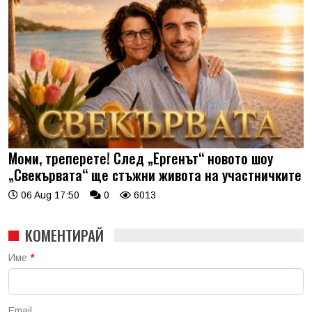
Моми, треперете! След „Ергенът“ новото шоу
„Свекървата“ ще стъжни живота на участничките
06 Aug 17:50
0
6013
КОМЕНТИРАЙ
Име
*
Email