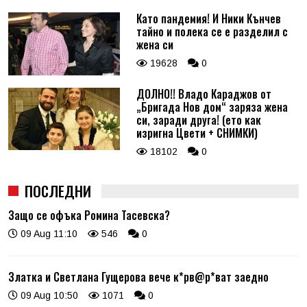
Като пандемия! И Ники Кънчев
тайно и полека се е разделил с
жена си
19628
0
ДОЛНО!! Владо Караджов от
„Бригада Нов дом“ заряза жена
си, заради друга! (ето как
изригна Цвети + СНИМКИ)
18102
0
ПОСЛЕДНИ
Защо се офъка Ромина Тасевска?
09 Aug 11:10
546
0
Златка и Светлана Гущерова вече к*рв@р*ват заедно
09 Aug 10:50
1071
0