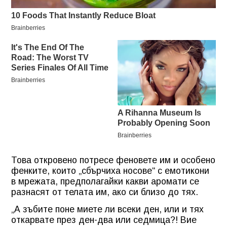
Това откровено потресе феновете им и особено
фенките, които „сбърчиха носове“ с емотикони
в мрежата, предполагайки какви аромати се
разнасят от телата им, ако си близо до тях.
„А зъбите поне миете ли всеки ден, или и тях
откарвате през ден-два или седмица?! Вие