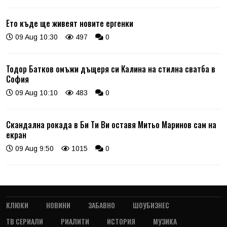
Ето къде ще живеят новите ергенки
09 Aug 10:30
497
0
Тодор Батков омъжи дъщеря си Калина на стилна сватба в
София
09 Aug 10:10
483
0
Скандална рокада в Би Ти Ви оставя Митьо Маринов сам на
екран
09 Aug 9:50
1015
0
КЛЮКИ
НОВИНИ
ЗАБАВНО
ШОУБИЗНЕС
ТВ СЕРИАЛИ
РИАЛИТИ
ИСТОРИЯ
МУЗИКА