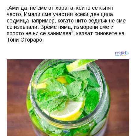
„Ами да, не сме от хората, които се къпят
често. Имали сме участия всеки ден цяла
седмица например, когато нито веднъж не сме
се изкъпали. Време няма, изморени сме и
просто не ни се занимава“, казват синовете на
Тони Стораро.