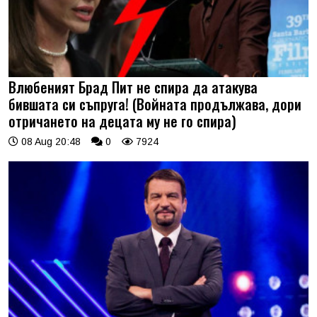
Влюбеният Брад Пит не спира да атакува
бившата си съпруга! (Войната продължава, дори
отричането на децата му не го спира)
08 Aug 20:48
0
7924