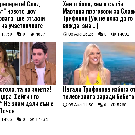
треперете! След
Хем я боли, хем я сърби!
ът“ новото шоу
Мартина проговори за Слав
рвата“ ще стъжни
Трифонов (Уж не иска да го
 на участничките
вижда, ама …)
 17:50
0
4837
06 Aug 16:26
0
14091
стола, та на земята!
Натали Трифонова избяга о
ндра Фейгин го
телевизията заради бебето
: Не знам дали съм с
05 Aug 11:50
0
5768
Дочев
 14:05
0
17234