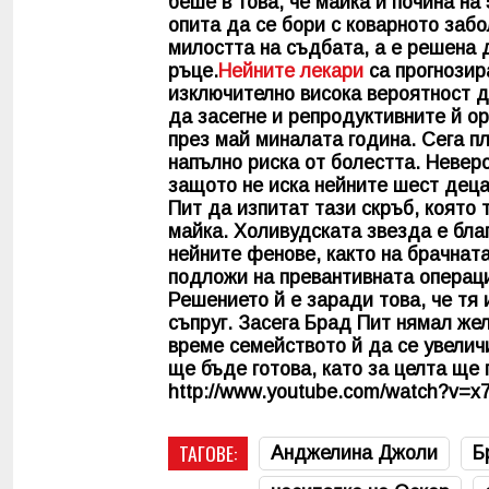
беше в това, че майка й почина на
опита да се бори с коварното забо
милостта на съдбата, а е решена 
ръце.
Нейните лекари
са прогнозира
изключително висока вероятност да
да засегне и репродуктивните й о
през май миналата година. Сега п
напълно риска от болестта. Неверо
защото не иска нейните шест деца,
Пит да изпитат тази скръб, която 
майка. Холивудската звезда е бла
нейните фенове, както на брачната
подложи на превантивната операц
Решението й е заради това, че тя
съпруг. Засега Брад Пит нямал же
време семейството й да се увелич
ще бъде готова, като за целта ще 
http://www.youtube.com/watch?v=x
ТАГОВЕ:
Анджелина Джоли
Б