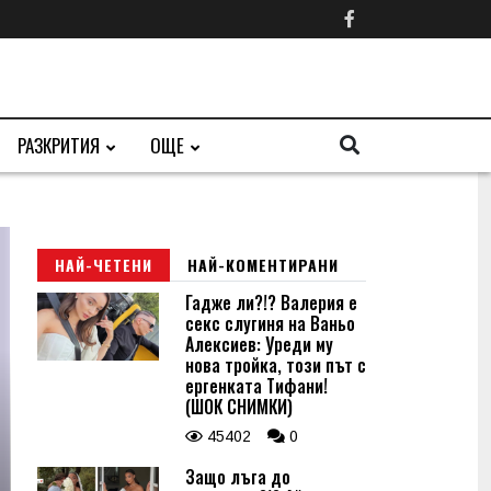
РАЗКРИТИЯ
ОЩЕ
НАЙ-ЧЕТЕНИ
НАЙ-КОМЕНТИРАНИ
Гадже ли?!? Валерия е
секс слугиня на Ваньо
Алексиев: Уреди му
нова тройка, този път с
ергенката Тифани!
(ШОК СНИМКИ)
45402
0
Защо лъга до