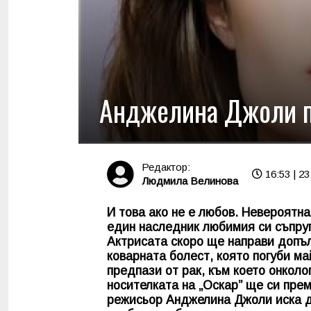
Анджелина Джоли па
Редактор:
16:53 | 23
Людмила Велинова
И това ако не е любов. Невероят
един наследник любимия си съпру
Актрисата скоро ще направи допъл
коварната болест, която погуби ма
предпази от рак, към което онкол
носителката на „Оскар” ще си прем
режисьор Анджелина Джоли иска да