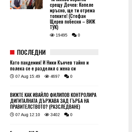
срещу Дочев: Копеле
мръсно, ще ти отрежа
топките! (Стефан
Щерев побесня – ВИЖ
ТУК)
19495
0
ПОСЛЕДНИ
Като пандемия! И Ники Кънчев тайно и
полека се е разделил с жена си
07 Aug 15:49
4697
0
ВИЖТЕ КАК ИВАЙЛО ФИЛИПОВ КОНТРОЛИРА
ДИГИТАЛНАТА ДЪРЖАВА ЗАД ГЪРБА НА
ПРАВИТЕЛСТВОТО? (РАЗСЛЕДВАНЕ)
07 Aug 12:10
3402
0