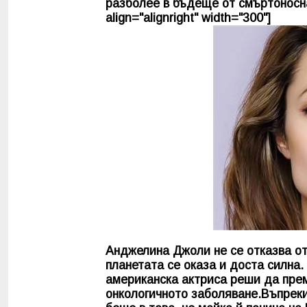
разболее в бъдеще от смъртоносна
align="alignright" width="300"]
Анджелина Джоли не се отказва от
планетата се оказа и доста силна.
американска актриса реши да прем
онкологичното заболяване.Въпреки