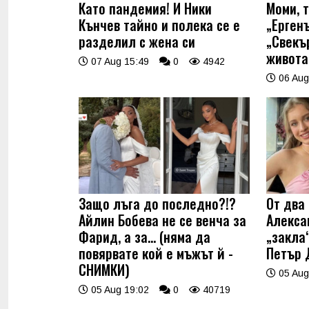
Като пандемия! И Ники
Моми, 
Кънчев тайно и полека се е
„Ерген
разделил с жена си
„Свекъ
живота
07 Aug 15:49
0
4942
06 Aug
Защо лъга до последно?!?
От два 
Айлин Бобева не се венча за
Алекса
Фарид, а за... (няма да
„закла“
повярвате кой е мъжът й -
Петър 
СНИМКИ)
05 Aug
05 Aug 19:02
0
40719