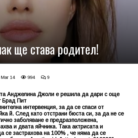
к ще става родител!
 Mar 14
994
9
ната Анджелина Джоли е решила да дари с още
г Брад Пит
нителна интервенция, за да се спаси от
йка й. След като отстрани бюста си, за да не се
огично заболяване е предразположена,
ахва и двата яйчника. Така актрисата и
 се застрахова на 100% , че няма да се