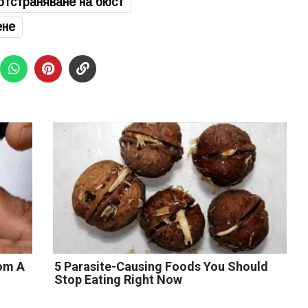
отстраняване на бюст
ене
rom A
5 Parasite-Causing Foods You Should
Stop Eating Right Now