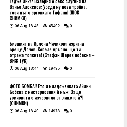
Гадже ли?!? Валерия е секс слугиня на
Ваньо Алексиев: Уреди му нова тройка,
този път с ергенката Тифани! (ШОК
СНИМКИ)
06 Aug 18:48
45402
0
Бившият на Ирмена Чичикова изригна
срещу Дочев: Копеле мръсно, ще ти
отрежа топките! (Стефан Щерев побесня –
ВИЖ ТУК)
06 Aug 18:44
19495
0
ФОТО БОМБА!! Ето я младоженката Айлин
Бобева с мистериозния й мъж: Защо
усмивката е изчезнала от лицето й?!
(СНИМКИ)
06 Aug 18:40
14973
0