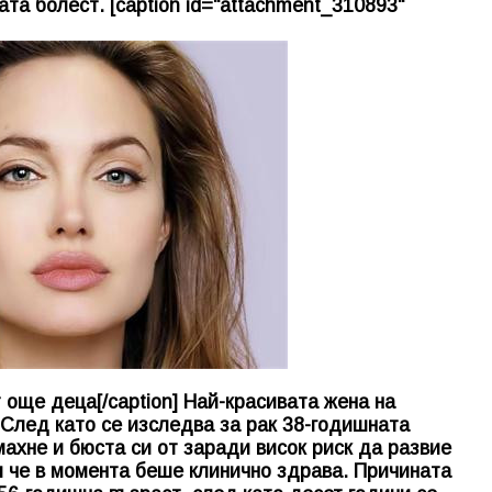
та болест. [caption id="attachment_310893"
 още деца[/caption] Най-красивата жена на
 След като се изследва за рак 38-годишната
ахне и бюста си от заради висок риск да развие
 че в момента беше клинично здрава. Причината