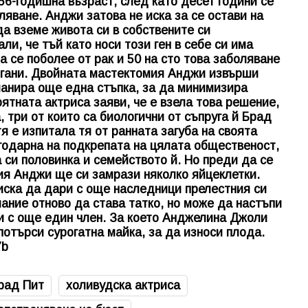
 56-годишна възраст, след като десет години се
ляване. Анджи затова не иска за се остави на
да вземе живота си в собствените си
ли, че тъй като носи този ген в себе си има
 се поболее от рак и 50 на сто това заболяване
ргани. Двойната мастектомия Анджи извърши
ланира още една стъпка, за да минимизира
ятната актриса заяви, че е взела това решение,
 три от които са биологични от съпруга й Брад
тя е изпитала тя от ранната загуба на своята
годарна на подкрепата на цялата общественост,
 си половинка и семейството й. Но преди да се
ия Анджи ще си замрази няколко яйцеклетки.
 иска да дари с още наследници прелестния си
лание отново да става татко, но може да настъпи
и с още един член. За което Анджелина Джоли
потърси сурогатна майка, за да износи плода.
7b
рад Пит
холивудска актриса