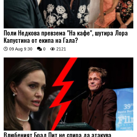
Поли Недкова превзема "На кафе", шутира Лора
Капустина от екипа на Гала?
09 Aug 9:30
0
2121
Влюбеният Брад Пит не спира да атакува