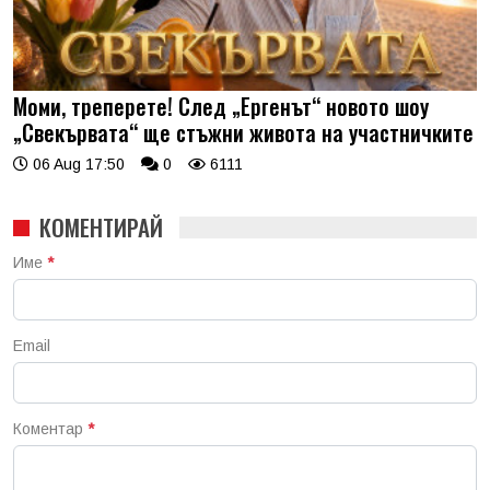
Моми, треперете! След „Ергенът“ новото шоу
„Свекървата“ ще стъжни живота на участничките
06 Aug 17:50
0
6111
КОМЕНТИРАЙ
Име
*
Email
Коментар
*