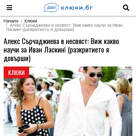
Начало
Клюки
Алекс Сърчаджиева в несвяст: Виж какво научи за Иван
Ласкин! (разкритието я довърши)
Алекс Сърчаджиева в несвяст: Виж какво
научи за Иван Ласкин! (разкритието я
довърши)
КЛЮКИ