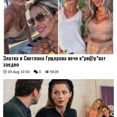
Златка и Светлана Гущерова вече к*рв@р*ват
заедно
09 Aug 10:50
0
5628