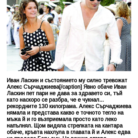
Иван Ласкин и състоянието му силно тревожат
Алекс Сърчаджиева[/caption] Явно обаче Иван
Ласкин пет пари не дава за здравето си, тъй
като наскоро се разбра, че е чукнал...
рекордните 130 килограма. Алекс Сърчаджиева
нямала и представа какво е точното тегло на
мъжа й и го възприемала просто като леко
напълнял. Щом видяла стрелката на кантара
обаче, кръвта нахлула в главата й и Алекс едва