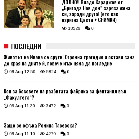
ДОЛНО!! Владо Караджов от
„Бригада Нов дом“ заряза жена
си, заради друга! (ето как
изригна Цвети + СНИМКИ)
18529
0
ПОСЛЕДНИ
Животът на Ивана се срути! Огромна трагедия я оставя сама
до края на дните й, повече мъж няма да погледне
09 Aug 12:50
5824
0
Кои са босовете на разбитата фабрика за фентанил във
„Факултета“?
09 Aug 11:30
3472
0
Защо се офъка Ромина Тасевска?
09 Aug 11:10
4270
0