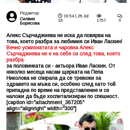
Редактор:
16:54 | 26 Jul
Силвия
16
1757
0
Борисова
Алекс Сърчаджиева не иска да повярва на
това, което разбра за любимия си Иван Ласкин!
Вечно усмихнатата и чаровна Алекс
Сърчаджиева не е на себе си след това, което
разбра
за половинката си - актьора Иван Ласкин. От
няколко месеца насам щерката на Пепа
Николова не спирала да се тревожи за
здравето на мъжа си, особено след като той
припадна по време на представление и се
наложи да бъде хоспитализиран по спешност.
[caption id="attachment_367205"
align="alignright" width="300"]