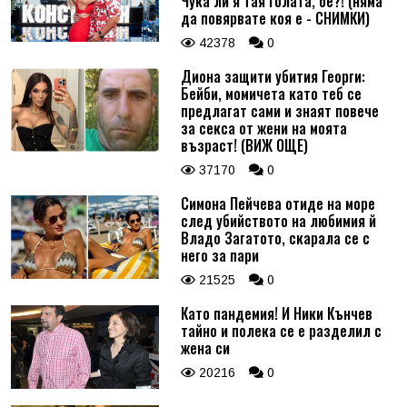
Чука ли я тая голата, бе?! (няма
да повярвате коя е - СНИМКИ)
42378
0
Диона защити убития Георги:
Бейби, момичета като теб се
предлагат сами и знаят повече
за секса от жени на моята
възраст! (ВИЖ ОЩЕ)
37170
0
Симона Пейчева отиде на море
след убийството на любимия й
Владо Загатото, скарала се с
него за пари
21525
0
Като пандемия! И Ники Кънчев
тайно и полека се е разделил с
жена си
20216
0