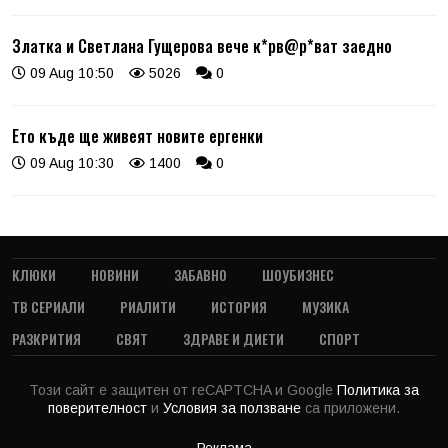
Златка и Светлана Гущерова вече к*рв@р*ват заедно
09 Aug 10:50
5026
0
Ето къде ще живеят новите ергенки
09 Aug 10:30
1400
0
КЛЮКИ
НОВИНИ
ЗАБАВНО
ШОУБИЗНЕС
ТВ СЕРИАЛИ
РИАЛИТИ
ИСТОРИЯ
МУЗИКА
РАЗКРИТИЯ
СВЯТ
ЗДРАВЕ И ДИЕТИ
СПОРТ
Този сайт е защитен от reCAPTCHA и Google
Политика за
поверителност
и
Условия за ползване
са приложени.
Реклама