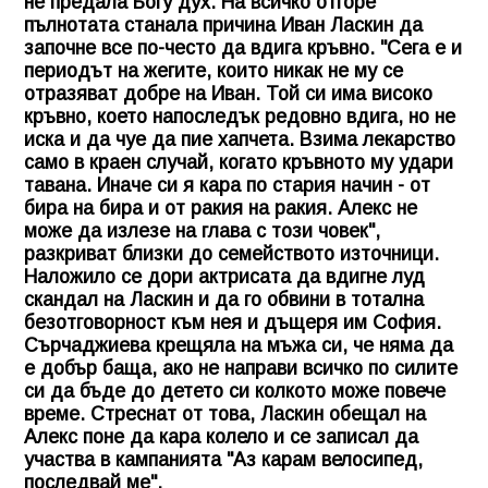
не предала Богу дух. На всичко отгоре
пълнотата станала причина Иван Ласкин да
започне все по-често да вдига кръвно. "Сега е и
периодът на жегите, които никак не му се
отразяват добре на Иван. Той си има високо
кръвно, което напоследък редовно вдига, но не
иска и да чуе да пие хапчета. Взима лекарство
само в краен случай, когато кръвното му удари
тавана. Иначе си я кара по стария начин - от
бира на бира и от ракия на ракия. Алекс не
може да излезе на глава с този човек",
разкриват близки до семейството източници.
Наложило се дори актрисата да вдигне луд
скандал на Ласкин и да го обвини в тотална
безотговорност към нея и дъщеря им София.
Сърчаджиева крещяла на мъжа си, че няма да
е добър баща, ако не направи всичко по силите
си да бъде до детето си колкото може повече
време. Стреснат от това, Ласкин обещал на
Алекс поне да кара колело и се записал да
участва в кампанията "Аз карам велосипед,
последвай ме".