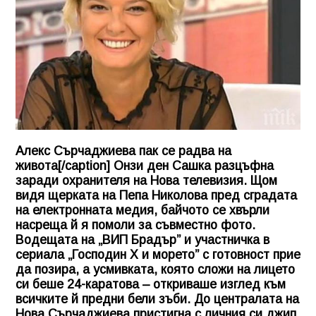
Алекс Сърчаджиева пак се радва на
живота[/caption] Онзи ден Сашка разцъфна
заради охранителя на Нова телевизия. Щом
видя щерката на Пепа Николова пред сградата
на електронната медия, байчото се хвърли
насреща й я помоли за съвместно фото.
Водещата на „ВИП Брадър” и участничка в
сериала „Господин Х и морето” с готовност прие
да позира, а усмивката, която сложи на лицето
си беше 24-каратова – откриваше изглед към
всичките й предни бели зъби. До централата на
Нова Сърчаджиева пристигна с личния си джип