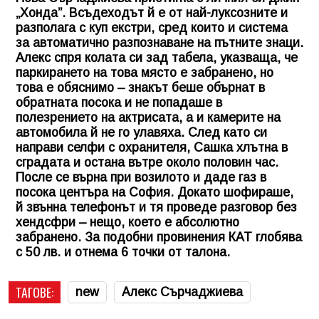
„Хонда”. Всъдеходът й е от най-луксозните и
разполага с куп екстри, сред които и система
за автоматично разпознаване на пътните знаци.
Алекс спря колата си зад табела, указваща, че
паркирането на това място е забранено, но
това е обяснимо – знакът беше обърнат в
обратната посока и не попадаше в
полезрението на актрисата, а и камерите на
автомобила й не го улавяха. След като си
направи селфи с охранителя, Сашка хлътна в
сградата и остана вътре около половин час.
После се върна при возилото и даде газ в
посока центъра на София. Докато шофираше,
й звънна телефонът и тя проведе разговор без
хендсфри – нещо, което е абсолютно
забранено. За подобни провинения КАТ глобява
с 50 лв. и отнема 6 точки от талона.
ТАГОВЕ:
new
Алекс Сърчаджиева