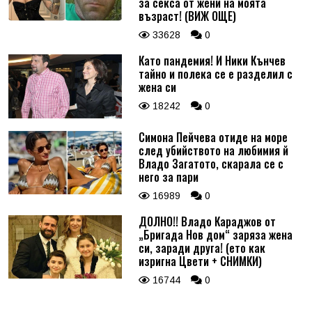
за секса от жени на моята
възраст! (ВИЖ ОЩЕ)
33628
0
Като пандемия! И Ники Кънчев
тайно и полека се е разделил с
жена си
18242
0
Симона Пейчева отиде на море
след убийството на любимия й
Владо Загатото, скарала се с
него за пари
16989
0
ДОЛНО!! Владо Караджов от
„Бригада Нов дом“ заряза жена
си, заради друга! (ето как
изригна Цвети + СНИМКИ)
16744
0