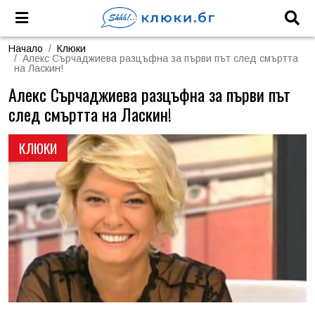
Начало
Клюки
Алекс Сърчаджиева разцъфна за първи път след смъртта
на Ласкин!
Алекс Сърчаджиева разцъфна за първи път
след смъртта на Ласкин!
КЛЮКИ