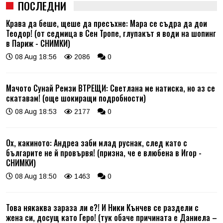
ПОСЛЕДНИ
Крава да беше, щеше да пресъхне: Мара се съдра да дои
Теодор! (от седмица в Сен Тропе, глупакът я води на шопинг
в Париж - СНИМКИ)
08 Aug 18:56
2086
0
Мачото Сунай Ремзи ВТРЕЩИ: Светлана ме натиска, но аз се
скатавам! (още шокиращи подробности)
08 Aug 18:53
2177
0
Ох, какиното: Андреа заби млад руснак, след като с
българите не й провървя! (призна, че е влюбена в Игор -
СНИМКИ)
08 Aug 18:50
1463
0
Това някаква зараза ли е?! И Ники Кънчев се раздели с
жена си, досущ като Геро! (тук обаче причината е Даниела –