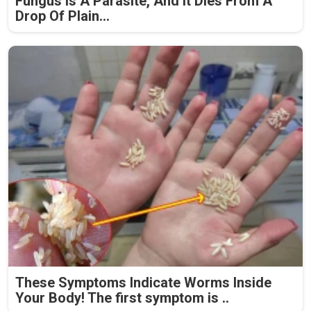
Fungus Is A Parasite, And It Dies From A
Drop Of Plain...
These Symptoms Indicate Worms Inside
Your Body! The first symptom is ..