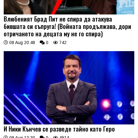
Влюбеният Брад Пит не спира да атакува
бившата си съпруга! (Войната продължава, дори
отричането на децата му не го спира)
08 Aug 20:48
0
742
И Ники Кънчев се разведе тайно като Геро
08 Aug 13:30
0
4914