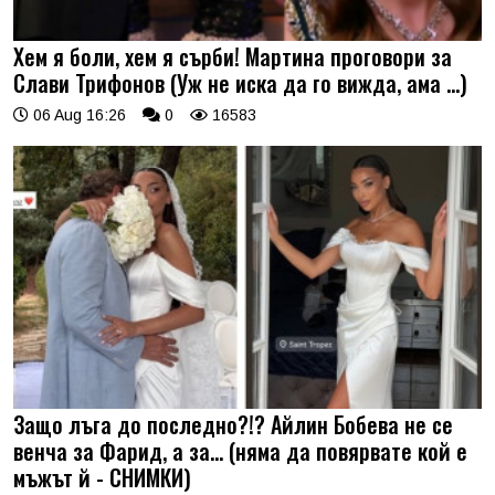
Хем я боли, хем я сърби! Мартина проговори за
Слави Трифонов (Уж не иска да го вижда, ама …)
06 Aug 16:26
0
16583
Защо лъга до последно?!? Айлин Бобева не се
венча за Фарид, а за... (няма да повярвате кой е
мъжът й - СНИМКИ)