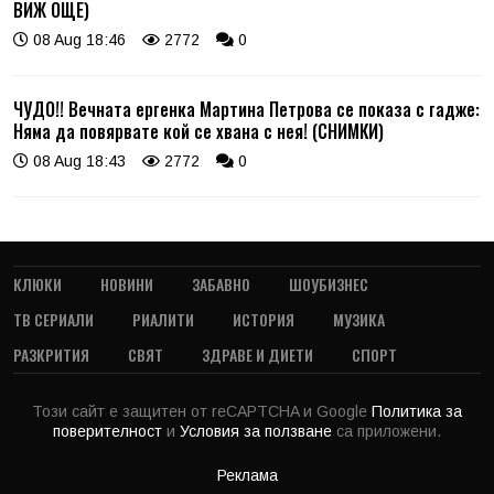
ВИЖ ОЩЕ)
08 Aug 18:46
2772
0
ЧУДО!! Вечната ергенка Мартина Петрова се показа с гадже:
Няма да повярвате кой се хвана с нея! (СНИМКИ)
08 Aug 18:43
2772
0
КЛЮКИ
НОВИНИ
ЗАБАВНО
ШОУБИЗНЕС
ТВ СЕРИАЛИ
РИАЛИТИ
ИСТОРИЯ
МУЗИКА
РАЗКРИТИЯ
СВЯТ
ЗДРАВЕ И ДИЕТИ
СПОРТ
Този сайт е защитен от reCAPTCHA и Google
Политика за
поверителност
и
Условия за ползване
са приложени.
Реклама