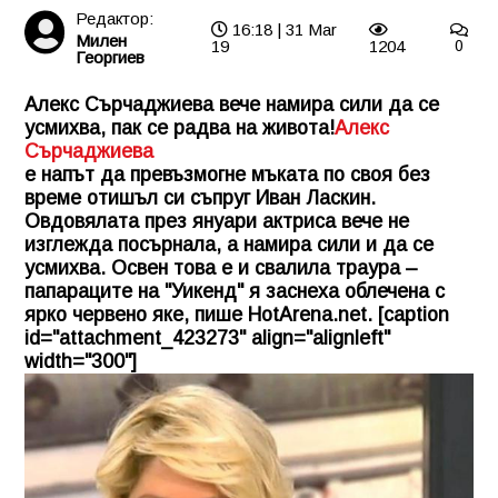
Редактор:
16:18 | 31 Mar
Милен
19
1204
0
Георгиев
Алекс Сърчаджиева вече намира сили да се
усмихва, пак се радва на живота!
Алекс
Сърчаджиева
е напът да превъзмогне мъката по своя без
време отишъл си съпруг Иван Ласкин.
Овдовялата през януари актриса вече не
изглежда посърнала, а намира сили и да се
усмихва. Освен това е и свалила траура –
папараците на "Уикенд" я заснеха облечена с
ярко червено яке, пише HotArena.net. [caption
id="attachment_423273" align="alignleft"
width="300"]