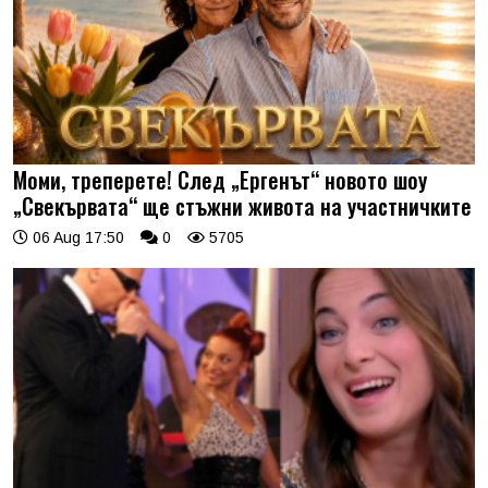
Моми, треперете! След „Ергенът“ новото шоу
„Свекървата“ ще стъжни живота на участничките
06 Aug 17:50
0
5705