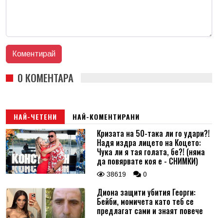
0 КОМЕНТАРА
НАЙ-ЧЕТЕНИ
НАЙ-КОМЕНТИРАНИ
Кризата на 50-така ли го удари?!
Надя издра лицето на Коцето:
Чука ли я тая голата, бе?! (няма
да повярвате коя е - СНИМКИ)
38619
0
Диона защити убития Георги:
Бейби, момичета като теб се
предлагат сами и знаят повече