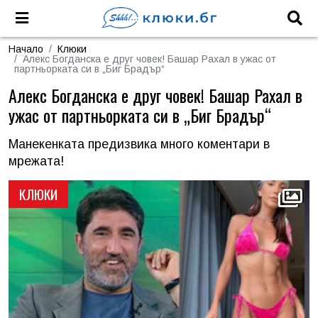
Начало
Клюки
Алекс Богданска е друг човек! Башар Рахал в ужас от
партньорката си в „Биг Брадър“
Алекс Богданска е друг човек! Башар Рахал в
ужас от партньорката си в „Биг Брадър“
Манекенката предизвика много коментари в
мрежата!
КЛЮКИ