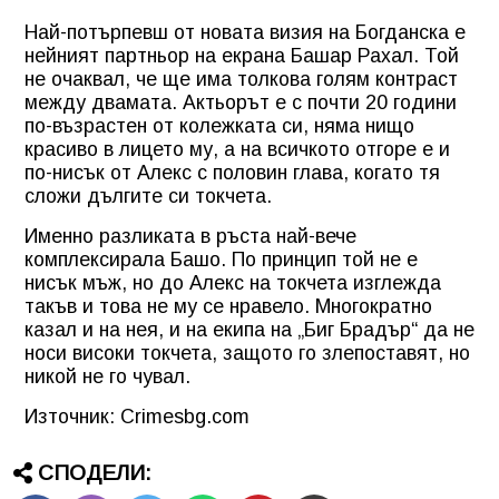
Най-потърпевш от новата визия на Богданска е
нейният партньор на екрана Башар Рахал. Той
не очаквал, че ще има толкова голям контраст
между двамата. Актьорът е с почти 20 години
по-възрастен от колежката си, няма нищо
красиво в лицето му, а на всичкото отгоре е и
по-нисък от Алекс с половин глава, когато тя
сложи дългите си токчета.
Именно разликата в ръста най-вече
комплексирала Башо. По принцип той не е
нисък мъж, но до Алекс на токчета изглежда
такъв и това не му се нравело. Многократно
казал и на нея, и на екипа на „Биг Брадър“ да не
носи високи токчета, защото го злепоставят, но
никой не го чувал.
Източник:
Crimesbg.com
СПОДЕЛИ: