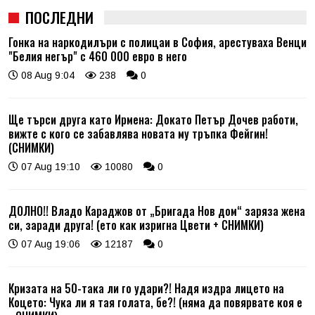
ПОСЛЕДНИ
Гонка на наркодилъри с полицаи в София, арестуваха Венци
"Белия негър" с 460 000 евро в него
08 Aug 9:04
238
0
Ще търси друга като Ирмена: Докато Петър Дочев работи,
вижте с кого се забавлява новата му тръпка Фейгин!
(СНИМКИ)
07 Aug 19:10
10080
0
ДОЛНО!! Владо Караджов от „Бригада Нов дом“ заряза жена
си, заради друга! (ето как изригна Цвети + СНИМКИ)
07 Aug 19:06
12187
0
Кризата на 50-така ли го удари?! Надя издра лицето на
Коцето: Чука ли я тая голата, бе?! (няма да повярвате коя е