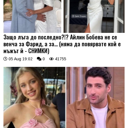
Защо лъга до последно?!? Айлин Бобева не се
венча за Фарид, а за... (няма да повярвате кой е
мъжът й - СНИМКИ)
05 Aug 19:02
0
41755