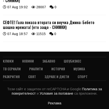
- СНИМКИ)
07 Aug 19:02
28007
0
СЕФТЕ!! Гала показа втората си внучка Джина: Бебето
шашна мрежата! (ето защо - СНИМКИ)
07 Aug 18:57
11515
0
КЛЮКИ
НОВИНИ
ЗАБАВНО
ШОУБИЗНЕС
ТВ СЕРИАЛИ
РИАЛИТИ
ИСТОРИЯ
МУЗИКА
РАЗКРИТИЯ
СВЯТ
ЗДРАВЕ И ДИЕТИ
СПОРТ
Този сайт е защитен от reCAPTCHA и Google
Политика за
поверителност
и
Условия за ползване
са приложени.
Реклама