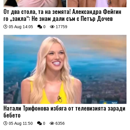
От два стола, та на земята! Александра Фейгин
го „закла“: Не знам дали съм с Петър Дочев
05 Aug 14:05
0
17759
Натали Трифонова избяга от телевизията заради
бебето
05 Aug 11:50
0
6356