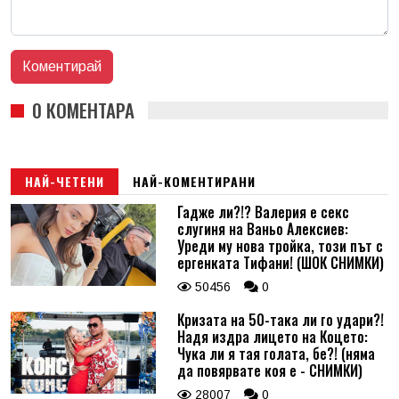
0 КОМЕНТАРА
НАЙ-ЧЕТЕНИ
НАЙ-КОМЕНТИРАНИ
Гадже ли?!? Валерия е секс
слугиня на Ваньо Алексиев:
Уреди му нова тройка, този път с
ергенката Тифани! (ШОК СНИМКИ)
50456
0
Кризата на 50-така ли го удари?!
Надя издра лицето на Коцето:
Чука ли я тая голата, бе?! (няма
да повярвате коя е - СНИМКИ)
28007
0