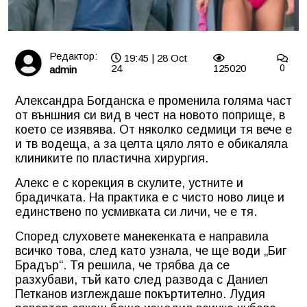
Редактор:
19:45 | 28 Oct
24
125020
0
admin
Александра Богданска е променила голяма част
от външния си вид в чест на новото поприще, в
което се изявява. От няколко седмици тя вече е
и тв водеща, а за целта цяло лято е обикаляла
клиниките по пластична хирургия.
Алекс е с корекция в скулите, устните и
брадичката. На практика е с чисто ново лице и
единствено по усмивката си личи, че е тя.
Според слуховете манекенката е направила
всичко това, след като узнала, че ще води „Биг
Брадър“. Тя решила, че трябва да се
разхубави, тъй като след развода с Даниел
Петканов изглеждаше покъртително. Лудия