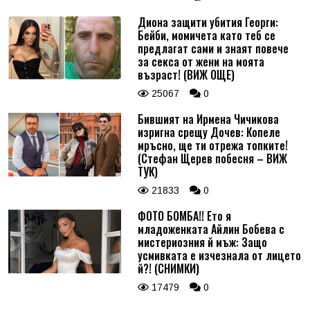
Диона защити убития Георги:
Бейби, момичета като теб се
предлагат сами и знаят повече
за секса от жени на моята
възраст! (ВИЖ ОЩЕ)
25067
0
Бившият на Ирмена Чичикова
изригна срещу Дочев: Копеле
мръсно, ще ти отрежа топките!
(Стефан Щерев побесня – ВИЖ
ТУК)
21833
0
ФОТО БОМБА!! Ето я
младоженката Айлин Бобева с
мистериозния й мъж: Защо
усмивката е изчезнала от лицето
й?! (СНИМКИ)
17479
0