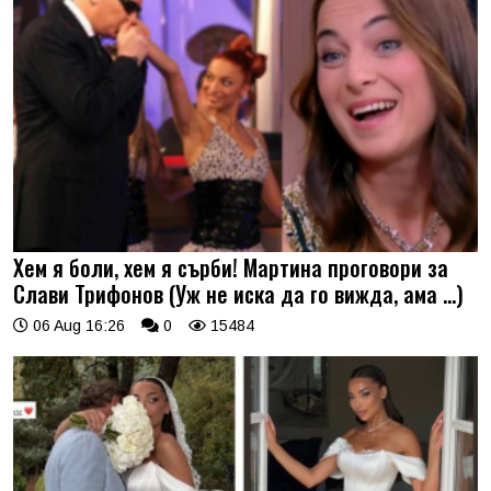
Хем я боли, хем я сърби! Мартина проговори за
Слави Трифонов (Уж не иска да го вижда, ама …)
06 Aug 16:26
0
15484