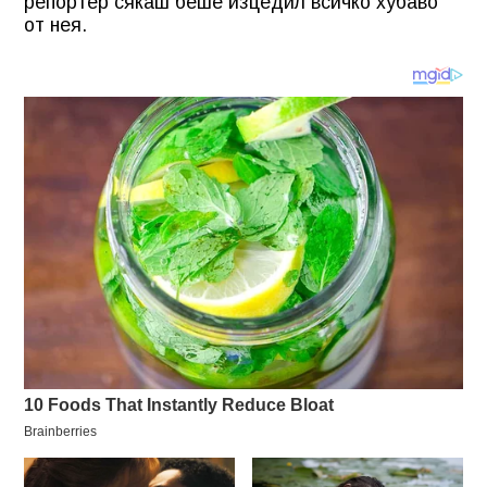
репортер сякаш беше изцедил всичко хубаво
от нея.