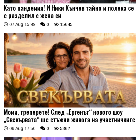
Като пандемия! И Ники Кънчев тайно и полека се
е разделил с жена си
07 Aug 15:49
0
15645
Моми, треперете! След „Ергенът“ новото шоу
„Свекървата“ ще стъжни живота на участничките
06 Aug 17:50
0
5362