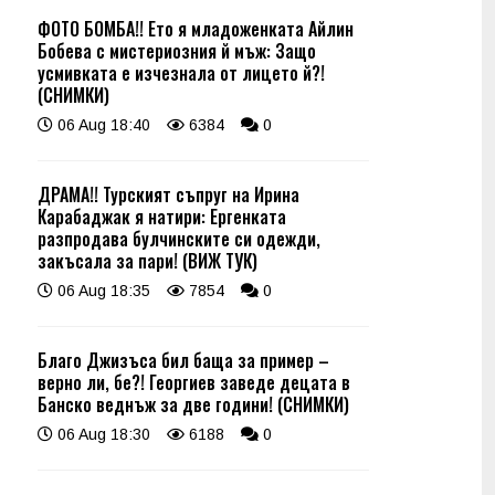
ФОТО БОМБА!! Ето я младоженката Айлин
Бобева с мистериозния й мъж: Защо
усмивката е изчезнала от лицето й?!
(СНИМКИ)
06 Aug 18:40
6384
0
ДРАМА!! Турският съпруг на Ирина
Карабаджак я натири: Ергенката
разпродава булчинските си одежди,
закъсала за пари! (ВИЖ ТУК)
06 Aug 18:35
7854
0
Благо Джизъса бил баща за пример –
верно ли, бе?! Георгиев заведе децата в
Банско веднъж за две години! (СНИМКИ)
06 Aug 18:30
6188
0