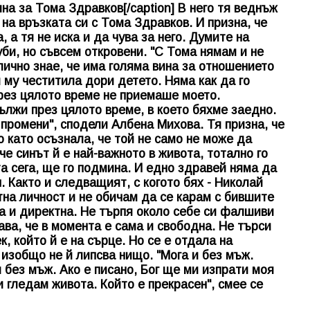
на за Тома Здравков[/caption] В него тя веднъж
 на връзката си с Тома Здравков. И призна, че
 а тя не иска и да чува за него. Думите на
би, но съвсем откровени. "С Тома нямам и не
ично знае, че има голяма вина за отношението
м му честитила дори детето. Няма как да го
през цялото време не приемаше моето.
лжи през цялото време, в което бяхме заедно.
 промени", сподели Албена Михова. Тя призна, че
 като осъзнала, че той не само не може да
че синът й е най-важното в живота, тотално го
та сега, ще го подмина. И едно здравей няма да
. Както и следващият, с когото бях - Николай
тна личност и не обичам да се карам с бившите
ка и директна. Не търпя около себе си фалшиви
ава, че в момента е сама и свободна. Не търси
, който й е на сърце. Но се е отдала на
 изобщо не й липсва нищо. "Мога и без мъж.
 без мъж. Ако е писано, Бог ще ми изпрати моя
и гледам живота. Който е прекрасен", смее се