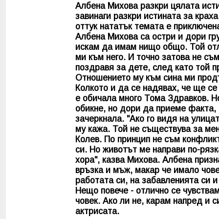
Албена Михова разкри цялата исти
завинаги разкри истината за краха
оттук нататък темата е приключена,
Албена Михова са остри и дори гру
искам да имам нищо общо. Той отл
ми към него. И точно затова не съ
поздравя за дете, след като той 
Отношението му към сина ми продъ
Колкото и да се надявах, че ще се
е обичала много Тома Здравков. Но
обикне, но дори да приеме факта, 
зачеркнала. "Ако го видя на улица
му кажа. Той не съществува за мен
Колев. По принцип не съм конфлик
си. Но животът ме направи по-ряз
хора", казва Михова. Албена призн
връзка и мъж, макар че имало човек
работата си, на забавленията си и
Нещо повече - отлично се чувствам
човек. Ако ли не, карам напред и с
актрисата.