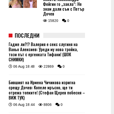
Фейгин го „закла“: Не
знам дали съм с Петър
Дочев
15820
0
ПОСЛЕДНИ
Гадже ли?!? Валерия е секс слугиня на
Ваньо Алексиев: Уреди му нова тройка,
този път с ергенката Тифани! (ШОК
СНИМКИ)
06 Aug 18:48
22869
0
Бившият на Ирмена Чичикова изригна
срещу Дочев: Копеле мръсно, ще ти
отрежа топките! (Стефан Щерев побесня –
ВИЖ ТУК)
06 Aug 18:44
8806
0