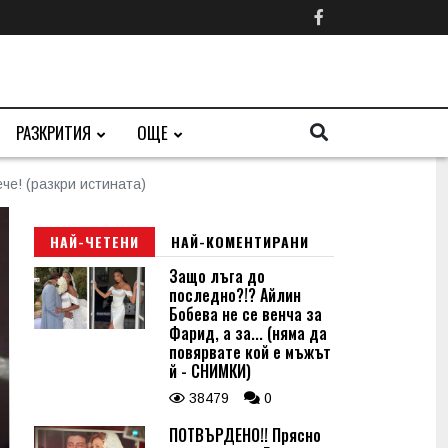
РАЗКРИТИЯ
ОЩЕ
че! (разкри истината)
НАЙ-ЧЕТЕНИ
НАЙ-КОМЕНТИРАНИ
Защо лъга до
последно?!? Айлин
Бобева не се венча за
Фарид, а за... (няма да
повярвате кой е мъжът
й - СНИМКИ)
38479
0
ПОТВЪРДЕНО!! Прясно