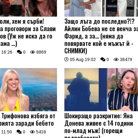
оли, хем я сърби!
Защо лъга до последно?!?
а проговори за Слави
Айлин Бобева не се венча з
ов (Уж не иска да го
Фарид, а за... (няма да
 ама …)
повярвате кой е мъжът й -
СНИМКИ)
 16:26
0
8869
05 Aug 19:02
0
38479
 Трифонова избяга от
Шокиращо разкритие: Яна
зията заради бебето
Донева живее с 14 години
по-млад мъж! (горещи
 11:50
0
5418
подробности)