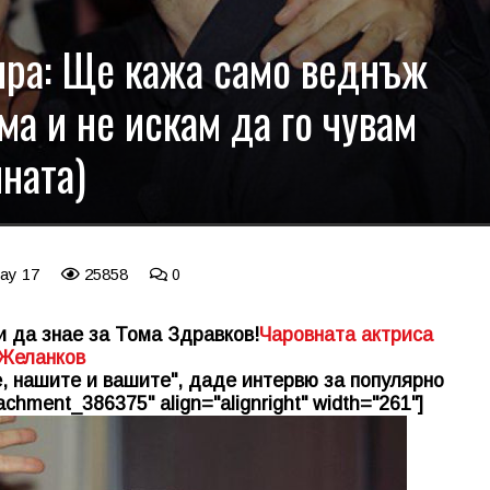
ира: Ще кажа само веднъж
ма и не искам да го чувам
ината)
May 17
25858
0
и да знае за Тома Здравков!
Чаровната актриса
 Желанков
е, нашите и вашите", даде интервю за популярно
achment_386375" align="alignright" width="261"]