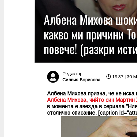
Албена Михова шок
какво ми причини То
повече! (разкри ист
Редактор:
19:37 | 30 
Силвия Борисова
Албена Михова призна, че не иска 
Албена Михова, чийто син Мартин
в момента е звезда в сериала "Ни
столично списание. [caption id="att