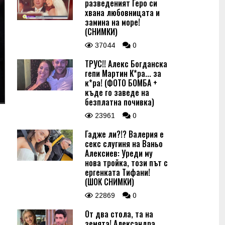
разведеният Геро си
хвана любовницата и
замина на море!
(СНИМКИ)
37044
0
ТРУС!! Алекс Богданска
гепи Мартин К*ра... за
к*ра! (ФОТО БОМБА +
къде го заведе на
безплатна почивка)
23961
0
Гадже ли?!? Валерия е
секс слугиня на Ваньо
Алексиев: Уреди му
нова тройка, този път с
ергенката Тифани!
(ШОК СНИМКИ)
22869
0
От два стола, та на
земята! Александра