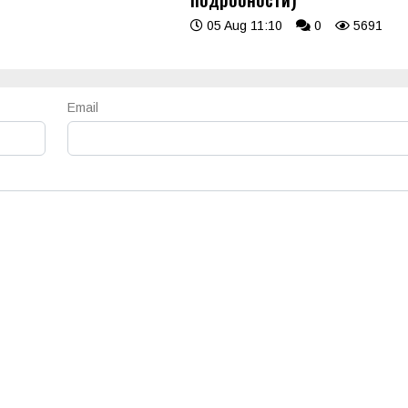
05 Aug 11:10
0
5691
Email