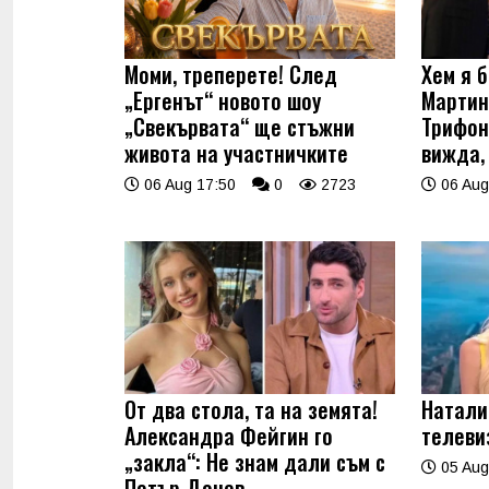
Моми, треперете! След
Хем я б
„Ергенът“ новото шоу
Мартин
„Свекървата“ ще стъжни
Трифон
живота на участничките
вижда,
06 Aug 17:50
0
2723
06 Aug
От два стола, та на земята!
Натали
Александра Фейгин го
телеви
„закла“: Не знам дали съм с
05 Aug
Петър Дочев