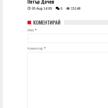
Петър Дочев
05 Aug 14:05
0
15148
КОМЕНТИРАЙ
Име
*
Коментар
*