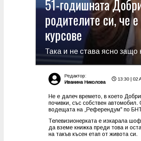
51-годишната Добр
родителите си, че 
курсове
Така и не става ясно защо
Редактор:
13:30 | 02 
Иванина Николова
Не е далеч времето, в което Добр
почивки, със собствен автомобил.
водещата на „Референдум" по БНТ
Телевизионерката е изкарала шофь
да вземе книжка преди това и ост
на такъв късен етап от живота си.