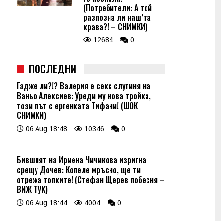
(Потребители: А той
разпозна ли наш’та
крава?! – СНИМКИ)
12684
0
ПОСЛЕДНИ
Гадже ли?!? Валерия е секс слугиня на
Ваньо Алексиев: Уреди му нова тройка,
този път с ергенката Тифани! (ШОК
СНИМКИ)
06 Aug 18:48
10346
0
Бившият на Ирмена Чичикова изригна
срещу Дочев: Копеле мръсно, ще ти
отрежа топките! (Стефан Щерев побесня –
ВИЖ ТУК)
06 Aug 18:44
4004
0