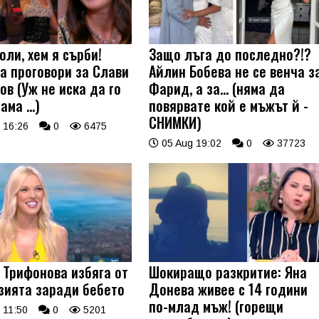
оли, хем я сърби!
Защо лъга до последно?!?
а проговори за Слави
Айлин Бобева не се венча з
ов (Уж не иска да го
Фарид, а за... (няма да
 ама …)
повярвате кой е мъжът й -
СНИМКИ)
 16:26
0
6475
05 Aug 19:02
0
37723
 Трифонова избяга от
Шокиращо разкритие: Яна
зията заради бебето
Донева живее с 14 години
по-млад мъж! (горещи
 11:50
0
5201