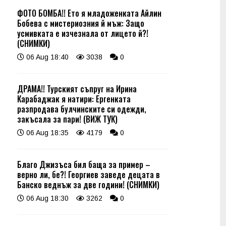
ФОТО БОМБА!! Ето я младоженката Айлин
Бобева с мистериозния й мъж: Защо
усмивката е изчезнала от лицето й?!
(СНИМКИ)
06 Aug 18:40
3038
0
ДРАМА!! Турският съпруг на Ирина
Карабаджак я натири: Ергенката
разпродава булчинските си одежди,
закъсала за пари! (ВИЖ ТУК)
06 Aug 18:35
4179
0
Благо Джизъса бил баща за пример –
верно ли, бе?! Георгиев заведе децата в
Банско веднъж за две години! (СНИМКИ)
06 Aug 18:30
3262
0