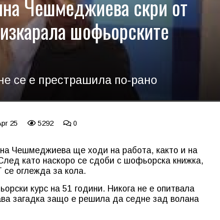
ина Чешмеджиева скри от
е изкарала шофьорските
 не се е престрашила по-рано
Apr 25
5292
0
ина Чешмеджиева ще ходи на работа, както и на
 След като наскоро се сдоби с шофьорска книжка,
 се оглежда за кола.
орски курс на 51 години. Никога не е опитвала
ава загадка защо е решила да седне зад волана