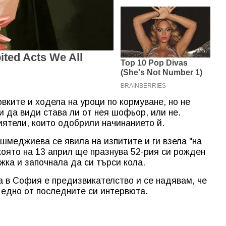
вките и ходела на уроци по кормуване, но не
и да види става ли от нея шофьор, или не.
иятели, които одобрили начинанието й.
шмеджиева се явила на изпитите и ги взела "на
която на 13 април ще празнува 52-рия си рожден
жка и започнала да си търси кола.
а в София е предизвикателство и се надявам, че
 едно от последните си интервюта.