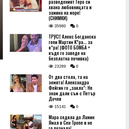
разведеният Геро си
хвана любовницата и
замина на море!
(СНИМКИ)
35980
0
ТРУС!! Алекс Богданска
гепи Мартин К*ра... за
к*ра! (ФОТО БОМБА +
къде го заведе на
безплатна почивка)
23289
0
От два стола, та на
земята! Александра
Фейгин го „закла“: Не
знам дали съм с Петър
Дочев
15141
0
Мара седяла до Ламин
Ямал в Сен Тропе и не
го познала!