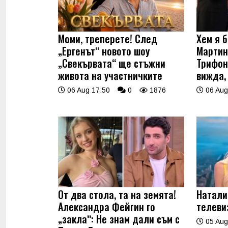
Моми, треперете! След
Хем я б
„Ергенът“ новото шоу
Мартин
„Свекървата“ ще стъжни
Трифон
живота на участничките
вижда,
06 Aug 17:50
0
1876
06 Aug
От два стола, та на земята!
Натали
Александра Фейгин го
телеви
„закла“: Не знам дали съм с
05 Aug