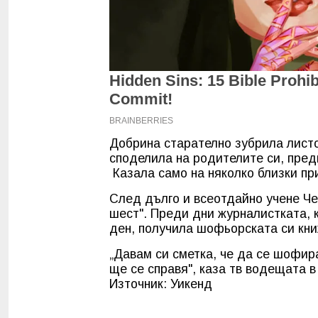
Добрина старателно зубрила листо
споделила на родителите си, пред
Казала само на няколко близки пр
След дълго и всеотдайно учене Че
шест". Преди дни журналистката, 
ден, получила шофьорската си кни
„Давам си сметка, че да се шофир
ще се справя", каза тв водещата в
Източник: Уикенд