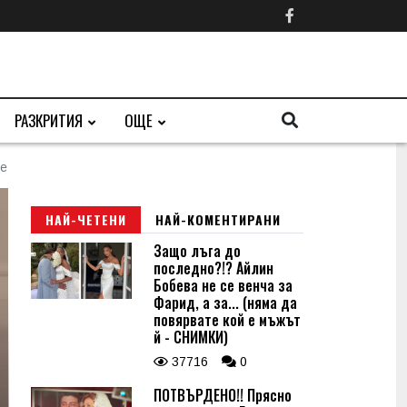
РАЗКРИТИЯ
ОЩЕ
ве
НАЙ-ЧЕТЕНИ
НАЙ-КОМЕНТИРАНИ
Защо лъга до
последно?!? Айлин
Бобева не се венча за
Фарид, а за... (няма да
повярвате кой е мъжът
й - СНИМКИ)
37716
0
ПОТВЪРДЕНО!! Прясно