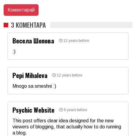
3 КОМЕНТАРА
Весела Шопова
12 years before
:)
Име
*
Pepi Mihaleva
12 years before
Email
Mnogo sa smeshni :)
Име
*
Коментар
*
Psychic Website
6 years before
Email
This post offers clear idea designed for the new
viewers of blogging, that actually how to do running
a blog.