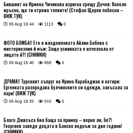
Бившият на Ирмена Чичикова изригна срещу Дочев: Копеле
мръсно, ще ти отрежа топките! (Стефан Щерев побесня –
ВИЖ ТУК)
06 Aug 18:44
1113
0
ФОТО БОМБА!! Ето я младоженката Айлин Бобева с
мистериозния й мъж: Защо усмивката е изчезнала от
лицето й?! (СНИМКИ)
06 Aug 18:40
868
0
ДРАМА!! Турският съпруг на Ирина Карабаджак я натири:
Ергенката разпродава булчинските си одежди, закъсала за
пари! (ВИЖ ТУК)
06 Aug 18:35
910
0
Благо Джизъса бил баща за пример – верно ли, бе?!
Георгиев заведе децата в Банско веднъж за две години!
(СНИМКИ)