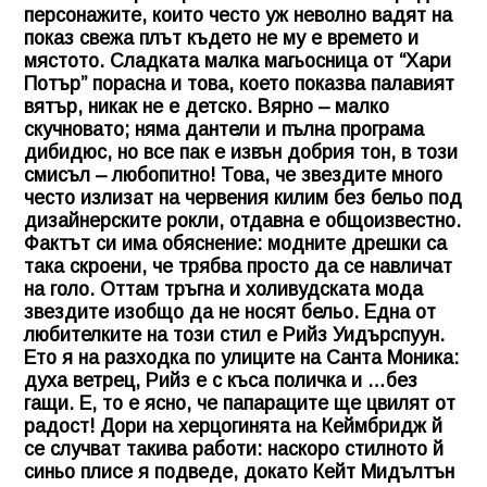
персонажите, които често уж неволно вадят на
показ свежа плът където не му е времето и
мястото. Сладката малка магьосница от “Хари
Потър” порасна и това, което показва палавият
вятър, никак не е детско. Вярно – малко
скучновато; няма дантели и пълна програма
дибидюс, но все пак е извън добрия тон, в този
смисъл – любопитно! Това, че звездите много
често излизат на червения килим без бельо под
дизайнерските рокли, отдавна е общоизвестно.
Фактът си има обяснение: модните дрешки са
така скроени, че трябва просто да се навличат
на голо. Оттам тръгна и холивудската мода
звездите изобщо да не носят бельо. Една от
любителките на този стил е Рийз Уидърспуун.
Ето я на разходка по улиците на Санта Моника:
духа ветрец, Рийз е с къса поличка и …без
гащи. Е, то е ясно, че папараците ще цвилят от
радост! Дори на херцогинята на Кеймбридж й
се случват такива работи: наскоро стилното й
синьо плисе я подведе, докато Кейт Мидълтън