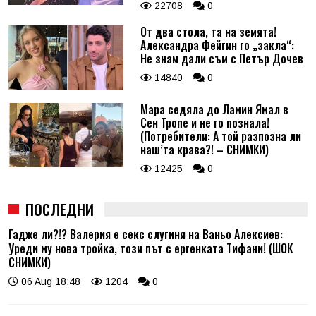
22708
0
От два стола, та на земята!
Александра Фейгин го „закла“:
Не знам дали съм с Петър Дочев
14840
0
Мара седяла до Ламин Ямал в
Сен Тропе и не го познала!
(Потребители: А той разпозна ли
наш’та крава?! – СНИМКИ)
12425
0
ПОСЛЕДНИ
Гадже ли?!? Валерия е секс слугиня на Ваньо Алексиев:
Уреди му нова тройка, този път с ергенката Тифани! (ШОК
СНИМКИ)
06 Aug 18:48
1204
0