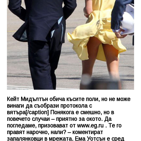
Кейт Мидълтън обича късите поли, но не може
винаги да съобрази протокола с
вятъра[/caption] Понякога е смешно, но в
повечето случаи – приятно за окото. Да
погледаме, призовават от www.eg.ru . Те го
правят нарочно, нали? – коментират
запалянковци в мрежата. Ема Уотсън е сред