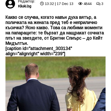
Редактор:
13:32 | 17 Dec 13
4844
3
Kliuki.bg
Какво се случва, когато навън духа вятър, а
поличката на жената пред теб е неприлично
късичка? Ясно какво. Това са любими моменти
на папараците: те бързат да нащракат сочната
плът на звездите, от Бритни Спиърс – до Кейт
Мидълтън.
[caption id="attachment_303134"
align="alignright" width="239"]