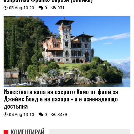
05 Aug 10:20
0
931
Известната вила на езерото Комо от филм за
Джеймс Бонд е на пазара - и е изненадващо
достъпна
04 Aug 13:10
0
3479
КОМЕНТИРАЙ