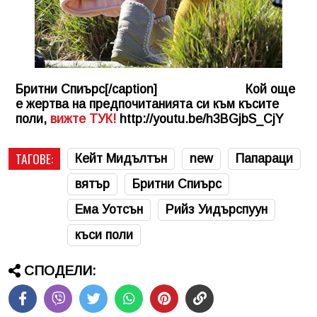
Бритни Спиърс[/caption] Кой още
е жертва на предпочитанията си към късите
поли,
вижте ТУК!
http://youtu.be/h3BGjbS_CjY
ТАГОВЕ:
Кейт Мидълтън
new
Папараци
вятър
Бритни Спиърс
Ема Уотсън
Рийз Уидърспуун
къси поли
СПОДЕЛИ: