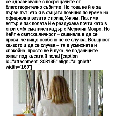
се здрависваше с посрещачите от
благотворително събитие. Но това не й е за
първи път: ето я в същата позиция по време на
официална визита с принц Уилям. Пак има
вятър е пак полата й е раздухана почти като в
онзи емблематичен кадър с Мерилин Монро. Но
Кейт е светска личност – свикнала е да се
прави, че нищо особено не се случва. Всъщност
каквото и да се случва – тя е усмихната и
спокойна, просто не й пука, че поданиците
зяпат под късата й пола! [caption
id="attachment_303135" align="alignleft"
width="169"]