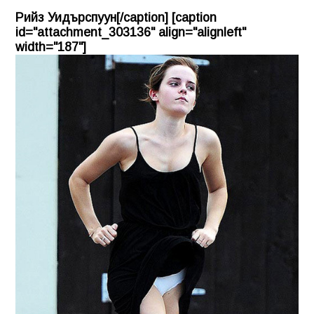
Рийз Уидърспуун[/caption] [caption
id="attachment_303136" align="alignleft"
width="187"]