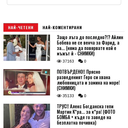
Коментар
*
Име
*
Email
НАЙ-ЧЕТЕНИ
НАЙ-КОМЕНТИРАНИ
Защо лъга до последно?!? Айлин
Бобева не се венча за Фарид, а
Коментар
*
за... (няма да повярвате кой е
мъжът й - СНИМКИ)
37163
0
ПОТВЪРДЕНО!! Прясно
разведеният Геро си хвана
любовницата и замина на море!
(СНИМКИ)
35133
0
ТРУС!! Алекс Богданска гепи
Мартин К*ра... за к*ра! (ФОТО
БОМБА + къде го заведе на
безплатна почивка)