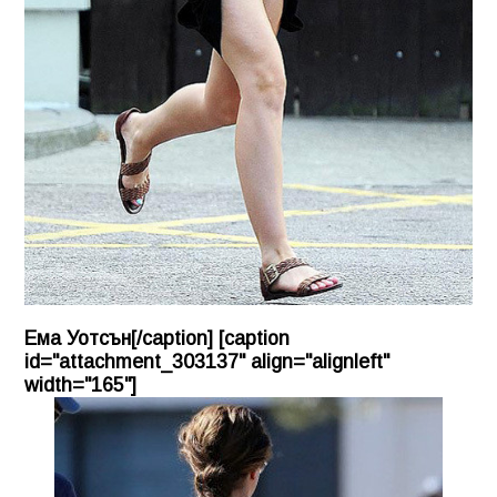
Ема Уотсън[/caption] [caption
id="attachment_303137" align="alignleft"
width="165"]