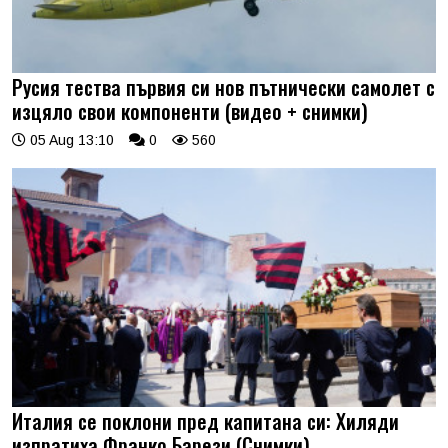
Русия тества първия си нов пътнически самолет с
изцяло свои компоненти (видео + снимки)
05 Aug 13:10
0
560
Италия се поклони пред капитана си: Хиляди
изпратиха Франко Барези (Снимки)