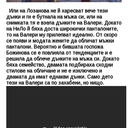
Или на Лозанова не й харесват вече тези
дънки и ги е бутнала на мъжа си, или на
снимката тя е взела дънките на Валери. Докато
на НиЛо й бяха доста широкички панталоните,
то на Валери му прилепват идеално. От скоро
се появи и модата жените да обличат мъжки
панталони. Вероятно и бившата госпожа
Божинова се е повлияла от тенденциите и е
решила да облече дънките на мъжа си. Докато
бяха семейство, двамата подбираха сходни
стилове на обличане и не е изключено и
двамата да имат еднакви дънки. Само дето
тези на Валери са по захабени, но нищо.