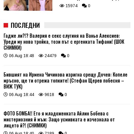
15974
0
ПОСЛЕДНИ
Гадже ли?!? Валерия е секс слугиня на Ваньо Алексиев:
Уреди му нова тройка, този път с ергенката Тифани! (ШОК
СНИМКИ)
06 Aug 18:48
24479
0
Бившият на Ирмена Чичикова изригна срещу Дочев: Копеле
мръсно, ще ти отрежа топките! (Стефан Щерев побесня –
ВИЖ ТУК)
06 Aug 18:44
9618
0
ФОТО БОМБА!! Ето я младоженката Айлин Бобева с
мистериозния й мъж: Защо усмивката е изчезнала от
лицето й?! (СНИМКИ)
06 Aug 18:40
7189
0