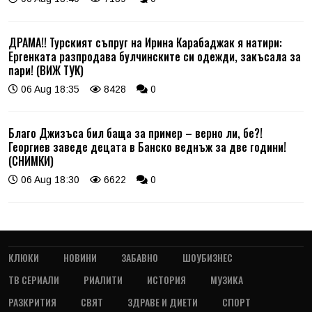
ДРАМА!! Турският съпруг на Ирина Карабаджак я натири:
Ергенката разпродава булчинските си одежди, закъсала за
пари! (ВИЖ ТУК)
06 Aug 18:35
8428
0
Благо Джизъса бил баща за пример – верно ли, бе?!
Георгиев заведе децата в Банско веднъж за две години!
(СНИМКИ)
06 Aug 18:30
6622
0
КЛЮКИ
НОВИНИ
ЗАБАВНО
ШОУБИЗНЕС
ТВ СЕРИАЛИ
РИАЛИТИ
ИСТОРИЯ
МУЗИКА
РАЗКРИТИЯ
СВЯТ
ЗДРАВЕ И ДИЕТИ
СПОРТ