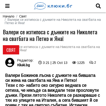
Начало
Свят
Валери се изтипоса с дънките на Николета на сватбата на
Петко и Яна!
Валери се изтипоса с дънките на Николета
на сватбата на Петко и Яна!
СВЯТ
Редактор:
3:21 | 25 Oct 13
1225
2
Kliuki.bg
Валери Божинов лъсна с дънките на бившата
си жена на сватбата на Яна и Петко!
Тези с по- набито око сигурно веднага се
сетиха, че някъде са виждали тези прословути
дънки. Прези лятото Николета се разкарваше с
тях из улиците на Италия, а сега бившият й се
появи с тях на светско събитие. Истински