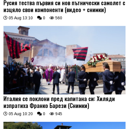
Русия тества първия си нов пътнически самолет с
изцяло свои компоненти (видео + снимки)
05 Aug 13:10
0
560
Италия се поклони пред капитана си: Хиляди
изпратиха Франко Барези (Снимки)
05 Aug 10:20
0
945