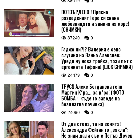
38619
0
ПОТВЪРДЕНО!! Прясно
разведеният Геро си хвана
любовницата и замина на море!
(СНИМКИ)
37240
0
Гадже ли?!? Валерия е секс
слугиня на Ваньо Алексиев:
Уреди му нова тройка, този път с
ергенката Тифани! (ШОК СНИМКИ)
24479
0
ТРУС!! Алекс Богданска гепи
Мартин К*ра... за к*ра! (ФОТО
БОМБА + къде го заведе на
безплатна почивка)
24080
0
От два стола, та на земята!
Александра Фейгин го „закла“:
Не знам дали съм с Петър Дочев