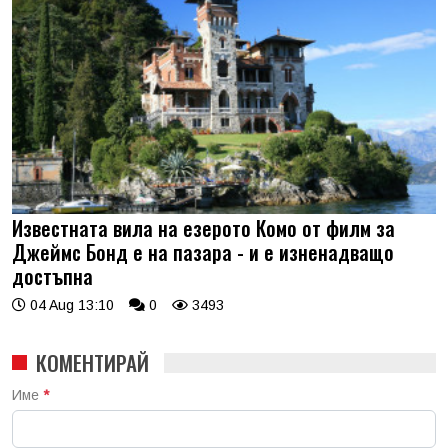
Известната вила на езерото Комо от филм за
Джеймс Бонд е на пазара - и е изненадващо
достъпна
04 Aug 13:10
0
3493
КОМЕНТИРАЙ
Име
*