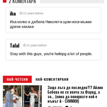
2 КОМЕНТАРА
iha
12 years before
Иха колко е дебела Николета щом носи мъжки
дрехи хахаха
Име
*
Talal
11 years before
Email
Stay with this guys, you're helinpg a lot of people.
Име
*
Коментар
*
Email
НАЙ-ЧЕТЕНИ
НАЙ-КОМЕНТИРАНИ
Защо лъга до последно?!? Айлин
Бобева не се венча за Фарид, а
Коментар
*
за... (няма да повярвате кой е
мъжът й - СНИМКИ)