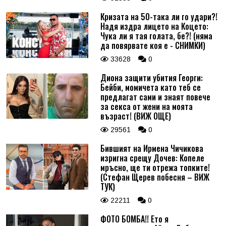
Кризата на 50-така ли го удари?!
Надя издра лицето на Коцето:
Чука ли я тая голата, бе?! (няма
да повярвате коя е - СНИМКИ)
33628
0
Диона защити убития Георги:
Бейби, момичета като теб се
предлагат сами и знаят повече
за секса от жени на моята
възраст! (ВИЖ ОЩЕ)
29561
0
Бившият на Ирмена Чичикова
изригна срещу Дочев: Копеле
мръсно, ще ти отрежа топките!
(Стефан Щерев побесня – ВИЖ
ТУК)
22211
0
ФОТО БОМБА!! Ето я