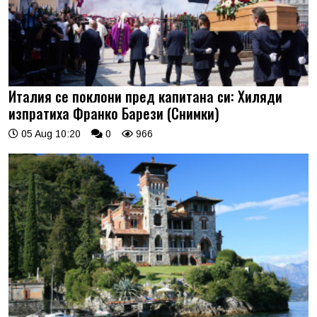
Италия се поклони пред капитана си: Хиляди
изпратиха Франко Барези (Снимки)
05 Aug 10:20
0
966