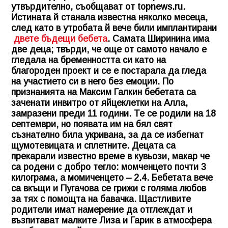
утвърдително, съобщават от topnews.ru.
Истината й станала известна няколко месеца,
след като в утробата й вече били имплантирани
двете бъдещи бебета
. Самата Ширинина има
две деца; твърди, че още от самото начало е
гледала на бременността си като на
благороден проект и се е постарала да гледа
на участието си в него без емоции. По
признанията на Максим Галкин бебетата са
заченати инвитро от яйцеклетки на Алла,
замразени преди 11 години. Те се родили на 18
септември, но появата им на бял свят
съзнателно била укривана, за да се избегнат
щумотевицата и сплетните. Децата са
прекарали известно време в кувьози, макар че
са родени с добро тегло: момченцето почти 3
килограма, а момиченцето – 2.4. Бебетата вече
са вкъщи и Пугачова се грижи с голяма любов
за тях с помощта на бавачка. Щастливите
родители имат намерение да отглеждат и
възпитават малките Лиза и Гарик в атмосфера