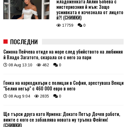
младоженката Айлин Бобева с
мистериозния й мъж: Защо
усмивката е изчезнала от лицето
й?! (СНИМКИ)
17759
0
ПОСЛЕДНИ
Симона Пейчева отиде на море след убийството на любимия
й Владо Загатото, скарала се с него за пари
08 Aug 13:10
462
0
Гонка на наркодилъри с полицаи в София, арестуваха Венци
"Белия негър" с 460 000 евро в него
08 Aug 9:04
2835
0
Ще търси друга като Ирмена: Докато Петър Дочев работи,
вижте с кого се забавлява новата му тръпка Фейгин!
(СНИМКИ)