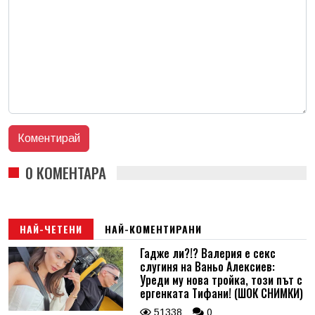
0 КОМЕНТАРА
НАЙ-ЧЕТЕНИ
НАЙ-КОМЕНТИРАНИ
Гадже ли?!? Валерия е секс
слугиня на Ваньо Алексиев:
Уреди му нова тройка, този път с
ергенката Тифани! (ШОК СНИМКИ)
51338
0