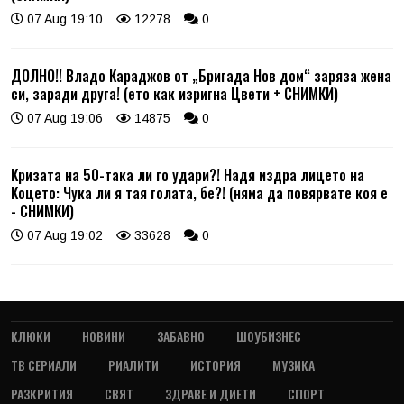
07 Aug 19:10
12278
0
ДОЛНО!! Владо Караджов от „Бригада Нов дом“ заряза жена
си, заради друга! (ето как изригна Цвети + СНИМКИ)
07 Aug 19:06
14875
0
Кризата на 50-така ли го удари?! Надя издра лицето на
Коцето: Чука ли я тая голата, бе?! (няма да повярвате коя е
- СНИМКИ)
07 Aug 19:02
33628
0
КЛЮКИ
НОВИНИ
ЗАБАВНО
ШОУБИЗНЕС
ТВ СЕРИАЛИ
РИАЛИТИ
ИСТОРИЯ
МУЗИКА
РАЗКРИТИЯ
СВЯТ
ЗДРАВЕ И ДИЕТИ
СПОРТ