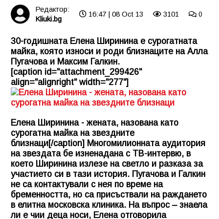
Редактор:
16:47 | 08 Oct 13
3101
0
Kliuki.bg
30-годишната Елена Ширинина е сурогатната
майка, която износи и роди близнаците на Алла
Пугачова и Максим Галкин.
[caption id="attachment_299426"
align="alignright" width="277"]
Елена Ширинина - жената, назована като
сурогатна майка на звездните
близнаци[/caption] Многомилионната аудитория
на звездата бе изненадана с ТВ-интервю, в
което Ширинина излезе на светло и разказа за
участието си в тази история. Пугачова и Галкин
не са контактували с нея по време на
бременността, но са присъствали на раждането
в елитна московска клиника. На въпрос – знаела
ли е чии деца носи, Елена отговорила