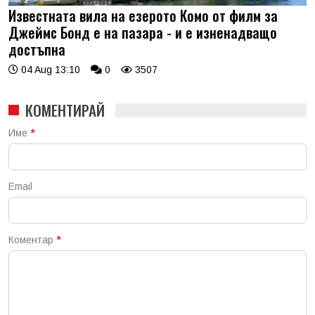
Известната вила на езерото Комо от филм за
Джеймс Бонд е на пазара - и е изненадващо
достъпна
04 Aug 13:10
0
3507
КОМЕНТИРАЙ
Име
*
Email
Коментар
*