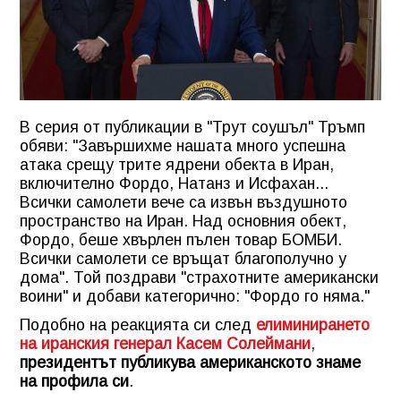
В серия от публикации в "Трут соушъл" Тръмп
обяви:
"Завършихме нашата много успешна
атака срещу трите ядрени обекта в Иран,
включително Фордо, Натанз и Исфахан...
Всички самолети вече са извън въздушното
пространство на Иран. Над основния обект,
Фордо, беше хвърлен пълен товар БОМБИ.
Всички самолети се връщат благополучно у
дома"
. Той поздрави
"страхотните американски
воини"
и добави категорично:
"Фордо го няма."
Подобно на реакцията си след
елиминирането
на иранския генерал Касем Солеймани
,
президентът публикува американското знаме
на профила си
.