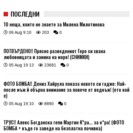
ПОСЛЕДНИ
10 неща, които не знаете за Милена Милотинова
06 Aug 9:10
203
0
ПОТВЪРДЕНО!! Прясно разведеният Геро си хвана
любовницата и замина на море! (СНИМКИ)
05 Aug 19:13
23681
0
ФОТО БОМБА!! Дениз Хайрула показа новото си гадже: Най-
после мъж й обърна внимание за повече от веднъж! (ето кой
е)
05 Aug 19:10
8890
0
ТРУС!! Алекс Богданска гепи Мартин К*ра... за к*ра! (ФОТО
БОМБА + къде го заведе на безплатна почивка)