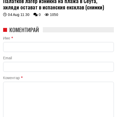
Палатков лагер изникна на плажа в Сеута,
хиляди остават в испанския ексклав (снимки)
04 Aug 11:30
0
1050
КОМЕНТИРАЙ
Име
*
Email
Коментар
*