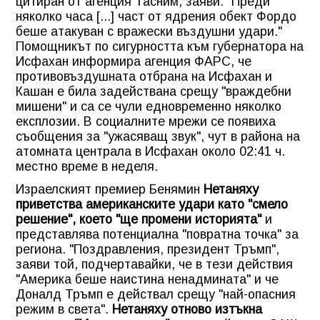
цитиран от агенция Тасним, заяви:
"Преди
няколко часа [...] част от ядрения обект Фордо
беше атакуван с вражески въздушни удари."
Помощникът по сигурността към губернатора на
Исфахан информира агенция ФАРС, че
противовъздушната отбрана на Исфахан и
Кашан е била задействана срещу
"враждебни
мишени"
и са се чули едновременно няколко
експлозии. В социалните мрежи се появиха
съобщения за
"ужасяващ звук"
, чут в района на
атомната централа в Исфахан около 02:41 ч.
местно време в неделя.
Израелският премиер Бенямин
Нетаняху
приветства американските удари като
"смело
решение"
, което
"ще промени историята"
и
представлява потенциална
"повратна точка"
за
региона.
"Поздравления, президент Тръмп"
,
заяви той, подчертавайки, че в тези действия
"Америка беше наистина ненадмината"
и че
Доналд Тръмп е действал срещу
"най-опасния
режим в света"
.
Нетаняху отново изтъкна