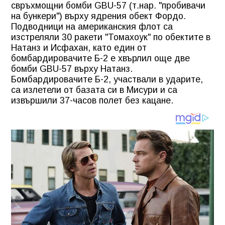
свръхмощни бомби GBU-57 (т.нар. "пробивачи
на бункери") върху ядрения обект Фордо.
Подводници на американския флот са
изстреляли 30 ракети "Томахоук" по обектите в
Натанз и Исфахан, като един от
бомбардировачите Б-2 е хвърлил още две
бомби GBU-57 върху Натанз.
Бомбардировачите Б-2, участвали в ударите,
са излетели от базата си в Мисури и са
извършили 37-часов полет без кацане.