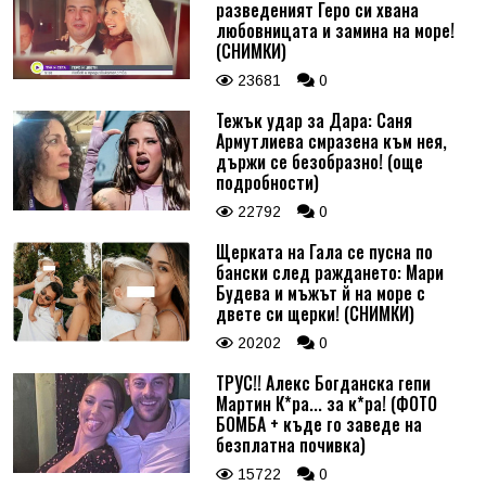
разведеният Геро си хвана
любовницата и замина на море!
(СНИМКИ)
23681
0
Тежък удар за Дара: Саня
Армутлиева смразена към нея,
държи се безобразно! (още
подробности)
22792
0
Щерката на Гала се пусна по
бански след раждането: Мари
Будева и мъжът й на море с
двете си щерки! (СНИМКИ)
20202
0
ТРУС!! Алекс Богданска гепи
Мартин К*ра... за к*ра! (ФОТО
БОМБА + къде го заведе на
безплатна почивка)
15722
0