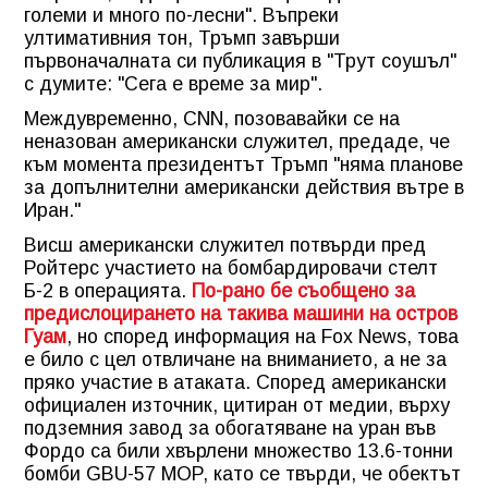
големи и много по-лесни"
. Въпреки
ултимативния тон, Тръмп завърши
първоначалната си публикация в "Трут соушъл"
с думите:
"Сега е време за мир"
.
Междувременно, CNN, позовавайки се на
неназован американски служител, предаде, че
към момента президентът Тръмп "няма планове
за допълнителни американски действия вътре в
Иран."
Висш американски служител потвърди пред
Ройтерс участието на бомбардировачи стелт
Б-2 в операцията.
По-рано бе съобщено за
предислоцирането на такива машини на остров
Гуам
, но според информация на Fox News, това
е било с цел отвличане на вниманието, а не за
пряко участие в атаката. Според американски
официален източник, цитиран от медии, върху
подземния завод за обогатяване на уран във
Фордо са били хвърлени множество 13.6-тонни
бомби GBU-57 MOP, като се твърди, че обектът