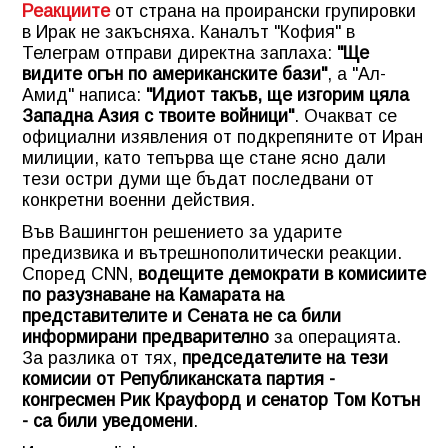
Реакциите
от страна на проирански групировки
в Ирак не закъсняха. Каналът "Кофия" в
Телеграм отправи директна заплаха:
"Ще
видите огън по американските бази"
, а "Ал-
Амид" написа:
"Идиот такъв, ще изгорим цяла
Западна Азия с твоите войници"
. Очакват се
официални изявления от подкрепяните от Иран
милиции, като тепърва ще стане ясно дали
тези остри думи ще бъдат последвани от
конкретни военни действия.
Във Вашингтон решението за ударите
предизвика и вътрешнополитически реакции.
Според CNN,
водещите демократи в комисиите
по разузнаване на Камарата на
представителите и Сената не са били
информирани предварително
за операцията.
За разлика от тях,
председателите на тези
комисии от Републиканската партия -
конгресмен Рик Крауфорд и сенатор Том Котън
- са били уведомени
.