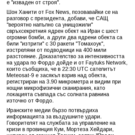
е "изваден от строя".
Шон Ханити от Fox News, позовавайки се на
разговор с президента, добави, че САЩ
"вероятно напълно са унищожили"
свръхсекретния ядрен обект на Иран с шест
огромни бомби, а други два ядрени обекта са
били "изтрити" с 30 ракети "Томахоук",
изстреляни от подводници на 400 мили
разстояние. Доказателство за интензивността
на удара по Фордо дойде и от Faytuks Network,
които съобщиха, че в 22:30 UTC сателитът
Meteosat-9 е засякъл взрив над обекта,
регистриран на 3.90 микрометра и видим при
нощни микрофизични сканирания, като
локацията съвпада със солната равнина
източно от Фордо.
Иранските медии бързо потвърдиха
информацията за въздушните удари.
Говорителят на службата за управление на
кризи в провинция Кум, Мортеза Хейдари,