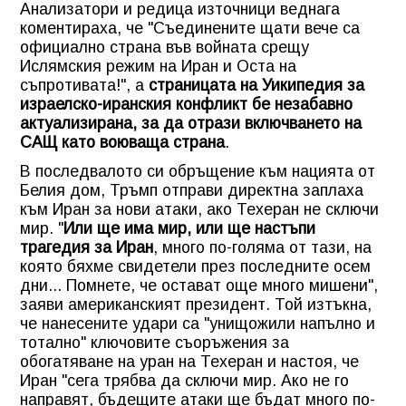
Анализатори и редица източници веднага
коментираха, че
"Съединените щати вече са
официално страна във войната срещу
Ислямския режим на Иран и Оста на
съпротивата!"
, а
страницата на Уикипедия за
израелско-иранския конфликт бе незабавно
актуализирана, за да отрази включването на
САЩ като воюваща страна
.
В последвалото си обръщение към нацията от
Белия дом, Тръмп отправи директна заплаха
към Иран за нови атаки, ако Техеран не сключи
мир.
"
Или ще има мир, или ще настъпи
трагедия за Иран
, много по-голяма от тази, на
която бяхме свидетели през последните осем
дни... Помнете, че остават още много мишени"
,
заяви американският президент. Той изтъкна,
че нанесените удари са
"унищожили напълно и
тотално"
ключовите съоръжения за
обогатяване на уран на Техеран и настоя, че
Иран
"сега трябва да сключи мир. Ако не го
направят, бъдещите атаки ще бъдат много по-