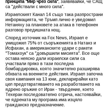
принципа
"Мир чрез сила"
, заявявайки, че САЩ
са
"действали с много сила"
.
Израелският Канал 14 също така разпространи
информацията, че Тръмп лично е уведомил
Нетаняху за плановете за атака в телефонен
разговор предишната нощ.
Според източник на Fox News, Израел е
унищожил 75% от съоръженията в Натанз и
Исфахан, а американските удари с ракети
"Томахоук" са
"довършили мисията"
. Все още
остава неясно дали израелски сили са
участвали пряко в тази последна
бомбардировка, която значително разширява
обхвата на военните действия. Израел започна
своя кампания на 13 юни, декларирайки като
цел предотвратяването на разработването на
ядрено оръжие от Иран - твърдение, което
Техеран последователно отрича, настоявайки,
че ядрената му програма има изцяло
гражданско предназначение.