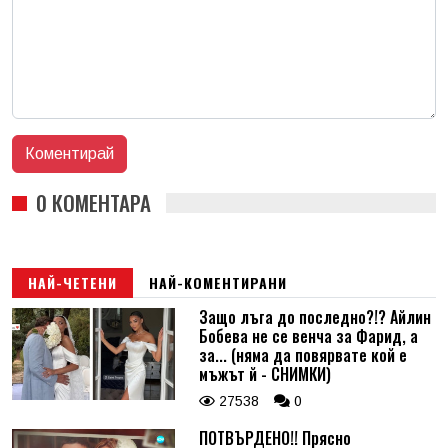
0 КОМЕНТАРА
НАЙ-ЧЕТЕНИ
НАЙ-КОМЕНТИРАНИ
Защо лъга до последно?!? Айлин
Бобева не се венча за Фарид, а
за... (няма да повярвате кой е
мъжът й - СНИМКИ)
27538
0
ПОТВЪРДЕНО!! Прясно