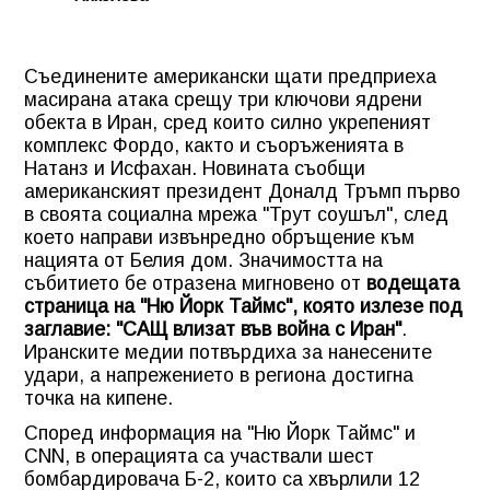
Съединените американски щати предприеха
масирана атака срещу три ключови ядрени
обекта в Иран, сред които силно укрепеният
комплекс Фордо, както и съоръженията в
Натанз и Исфахан. Новината съобщи
американският президент Доналд Тръмп първо
в своята социална мрежа "Трут соушъл", след
което направи извънредно обръщение към
нацията от Белия дом. Значимостта на
събитието бе отразена мигновено от
водещата
страница на "Ню Йорк Таймс", която излезе под
заглавие: "САЩ влизат във война с Иран"
.
Иранските медии потвърдиха за нанесените
удари, а напрежението в региона достигна
точка на кипене.
Според информация на "Ню Йорк Таймс" и
CNN, в операцията са участвали шест
бомбардировача Б-2, които са хвърлили 12