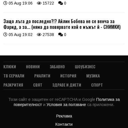
05 Aug 19:06
15722
0
Защо лъга до последно?!? Айлин Бобева не се венча за
Фарид, а за... (няма да повярвате кой е мъжът й - СНИМКИ)
05 Aug 19:02
27538
0
КЛЮКИ
НОВИНИ
ЗАБАВНО
ШОУБИЗНЕС
ТВ СЕРИАЛИ
РИАЛИТИ
ИСТОРИЯ
МУЗИКА
РАЗКРИТИЯ
СВЯТ
ЗДРАВЕ И ДИЕТИ
СПОРТ
Този сайт е защитен от reCAPTCHA и Google
Политика за
поверителност
и
Условия за ползване
са приложени.
Реклама
Контакти