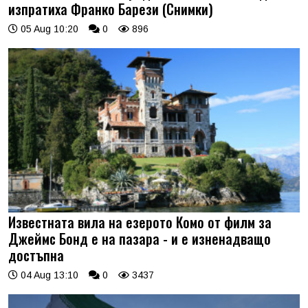
изпратиха Франко Барези (Снимки)
05 Aug 10:20
0
896
Известната вила на езерото Комо от филм за
Джеймс Бонд е на пазара - и е изненадващо
достъпна
04 Aug 13:10
0
3437